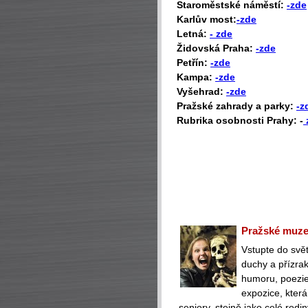
Staroměstské náměstí:
-zde
Karlův most:
-zde
Letná:
- zde
Židovská Praha:
-zde
Petřín:
-zde
Kampa:
-zde
Vyšehrad:
-zde
Pražské zahrady a parky:
-z
Rubrika osobnosti Prahy: -
Pražské muzeu
Vstupte do svět
duchy a přízra
humoru, poezie 
expozice, která
seniory, stejně jako celé rodin