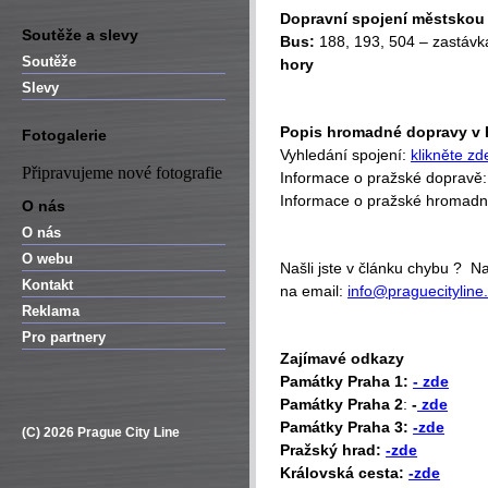
Dopravní spojení městsko
Soutěže a slevy
Bus:
188, 193, 504 – zastáv
Soutěže
hory
Slevy
Popis hromadné dopravy v 
Fotogalerie
Vyhledání spojení:
klikněte zd
Připravujeme nové fotografie
Informace o pražské dopravě
Informace o pražské hromad
O nás
O nás
O webu
Našli jste v článku chybu ? 
Kontakt
na email:
info@praguecityline
Reklama
Pro partnery
Zajímavé odkazy
P
amátky Praha 1:
- zde
Památky Praha 2
:
-
zde
Památky Praha 3:
-zde
(C) 2026 Prague City Line
Pražský hrad:
-zde
Královská cesta:
-zde