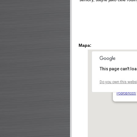
Mapa:
This page can't lo
Do you own this websi
Centrální p
Milevská - P
Podrobnosti