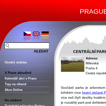
PRAGUE 
CENTRÁLNÍ PAR
Adresa:
Úvodní stránka
Milevská
Praha 4
V Praze aktuálně
Ceská republ
Kalendář akcí v Praze
Tipy na víkend
Součástí parku je arboretum 
Akce Online
loňském roce
čestní občané P
více než čtyři desítky kvalitní
Ke stažení
je rozsáhlý park pod dohledem
Turistické průvodce Prahou –