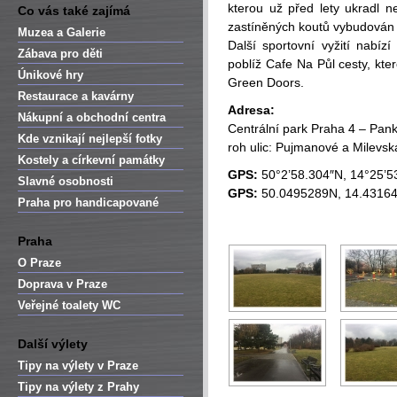
kterou už před lety ukradl n
Co vás také zajímá
zastíněných koutů vybudován se
Muzea a Galerie
Další sportovní vyžití nabízí
Zábava pro děti
poblíž Cafe Na Půl cesty, kte
Únikové hry
Green Doors.
Restaurace a kavárny
Adresa:
Nákupní a obchodní centra
Centrální park Praha 4 – Pan
Kde vznikají nejlepší fotky
roh ulic: Pujmanové a Milevsk
Kostely a církevní památky
GPS:
50°2’58.304″N, 14°25’5
Slavné osobnosti
GPS:
50.0495289N, 14.4316
Praha pro handicapované
Praha
O Praze
Doprava v Praze
Veřejné toalety WC
Další výlety
Tipy na výlety v Praze
Tipy na výlety z Prahy