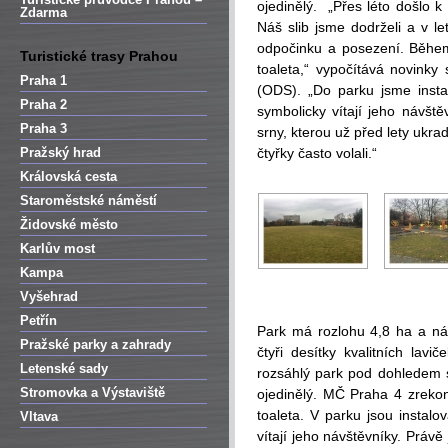
ojedinělý. „Přes léto došlo k
Zdarma
Náš slib jsme dodrželi a v l
odpočinku a posezení. Během 
Turistické trasy Prahou
toaleta,“ vypočítává novinky
Praha 1
(ODS). „Do parku jsme instal
Praha 2
symbolicky vítají jeho návště
Praha 3
srny, kterou už před lety ukr
Pražský hrad
čtyřky často volali.“
Královská cesta
Staroměstské náměstí
Židovské město
Karlův most
Kampa
Vyšehrad
Petřín
Park má rozlohu 4,8 ha a ná
Pražské parky a zahrady
čtyři desítky kvalitních lav
Letenské sady
rozsáhlý park pod dohledem s
Stromovka a Výstaviště
ojedinělý. MČ Praha 4 zrekons
toaleta. V parku jsou instal
Vltava
vítají jeho návštěvníky. Práv