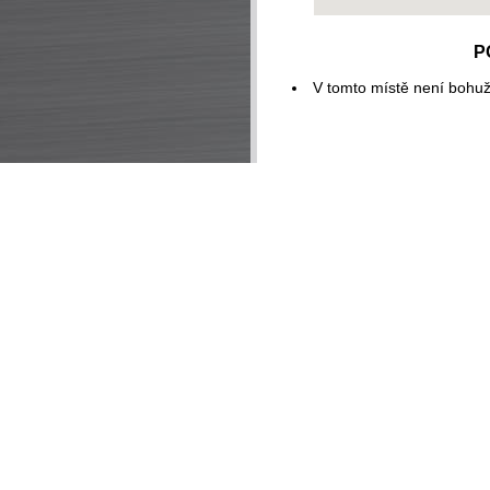
P
V tomto místě není bohuž