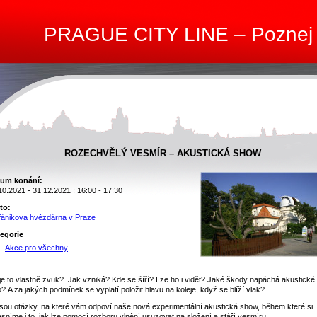
PRAGUE CITY LINE – Poznej
ROZECHVĚLÝ VESMÍR – AKUSTICKÁ SHOW
um konání:
10.2021 - 31.12.2021 : 16:00 - 17:30
to:
fánikova hvězdárna v Praze
egorie
Akce pro všechny
je to vlastně zvuk? Jak vzniká? Kde se šíří? Lze ho i vidět? Jaké škody napáchá akustické
o? A za jakých podmínek se vyplatí položit hlavu na koleje, když se blíží vlak?
jsou otázky, na které vám odpoví naše nová experimentální akustická show, během které si
asníme i to, jak lze pomocí rozboru vlnění usuzovat na složení a stáří vesmíru…