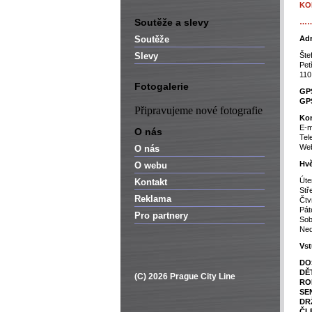
KO
Soutěže a slevy
…
Soutěže
Adr
Slevy
Šte
Pet
110
Fotogalerie
GP
GP
Připravujeme nové fotografie
Kon
E-m
O nás
Tel
We
O nás
Hvě
O webu
Úte
Kontakt
Stř
Reklama
Čtv
Pát
Pro partnery
Sobo
Nedě
Vst
DO
DĚT
(C) 2026 Prague City Line
RO
SE
DRŽ
ČL