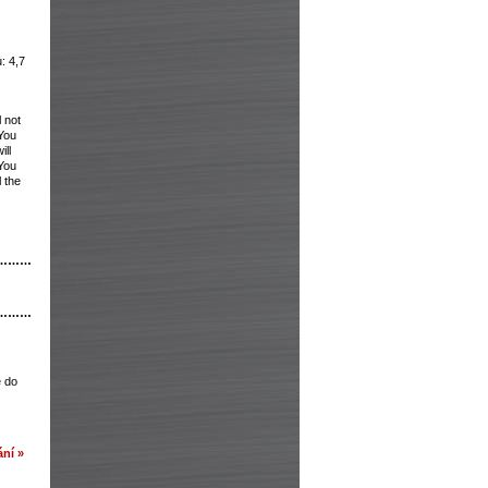
: 4,7
l not
You
ill
 You
l the
………
………
e do
ní »