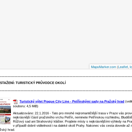
MapsMarker.com
(
Leaflet
,
I
……………………………………………………………………………………………………………
 STAŽENÍ:
TURISTICKÝ PRŮVODCE OKOLÍ
……………………………………………………………………………………………………………
Turistický výlet Prague City Line - Petřínskými sady na Pražský hrad
(veli
souboru: 4,5 MiB)
Aktualizováno: 22.1.2016 - Tato pro mnohé nejromantičtější trasa v Praze vás pro
nejkrásnější částí pražského vrchu Petřín, neminete Petřínskou rozhlednu, Bludiště
Růžový sad ani Strahovský klášter. Projdete místy s nejkrásnějšími výhledy na Pr
v případě dobré viditelnosti i na daleké okolí Prahy. Nakonec vás cesta dovede až 
žský hrad.