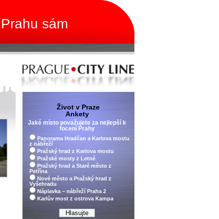
 Prahu sám
Život v Praze
Ankety
Jaké místo považujete za nejlepší k
focení Prahy
Panorama Hradčan a Karlova mostu
z nábřeží
Pražský hrad z Karlova mostu
Pražské mosty z Letné
Pražský hrad a Staré město z
Petřína
Nové město a Pražský hrad z
Vyšehradu
Náplavka – nábřeží Praha 2
Karlův most z ostrova Kampa