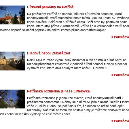
Církevní památky na Petříně
Na pražském Petříně se nachází několik církevních památek, které
neodmyslitelně utváří atmosféru tohoto místa. Jsou to kostel sv. Vavřince
kaple Kalvárie, Boží hrob a Křížová cesta. Boží hrob byl postaven podle
kaple, která stojí přímo v Jeruzalémě. Věříte že o Velikonocích ve tři hod
poledne dopadá sluneční paprsek na obětní kámen přímo doprostřed kaple?
» Pokračová
Hladová neboli Zubatá zeď
Roku 1361 v Praze vypukl silný hladomor a tak se král a císař Karel IV.
rozhodl předcházet katastrofě v podobě šíření nemocí z hladu a nechal
vystavět zeď, která dala chudým lidem obživu. Opravdu?
» Pokračová
Petřínská rozhledna je naše Eiffelovka
Petřínská rozhledna je jednou ze staveb, která neodmyslitelně patří k
pražskému panoramatu. Někdy se o ní mluví jako o mladší sestře Eiffelo
věže v Paříži. U obou se počítalo s tím, že budou po určité době opět
rozebrány. Naštěstí se tomu tak nestalo a my je můžeme obdivovat nebo
ich kochat nejlepšími výhledy na celé město i dnes.
» Pokračová