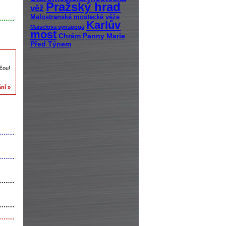
Pražský hrad
věž
Malostranské mostecké věže
………
Karlův
Maiselova synagoga
most
Chrám Panny Marie
Před Týnem
čou!
ní »
………
………
………
………
………