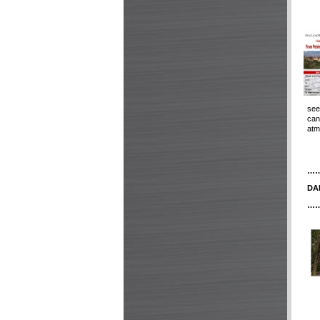
see
can
atm
…
DA
…