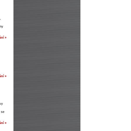
,
iny
ní »
ní »
vy
 se
ní »