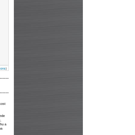
cons
)
………
………
kost
vede
,
ahu a
na