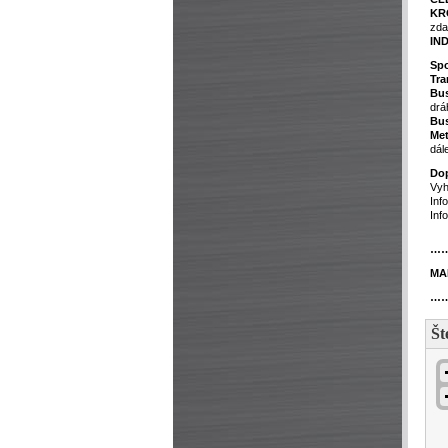
KR
zd
IN
Spo
Tra
Bu
drá
Bu
Met
dál
Dop
Vyh
Inf
Inf
…
MA
…
Št