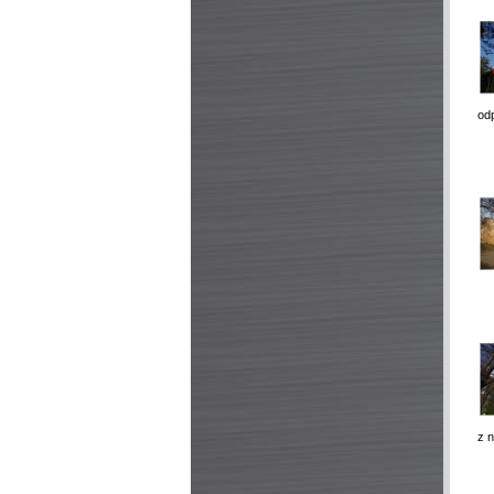
od
z n