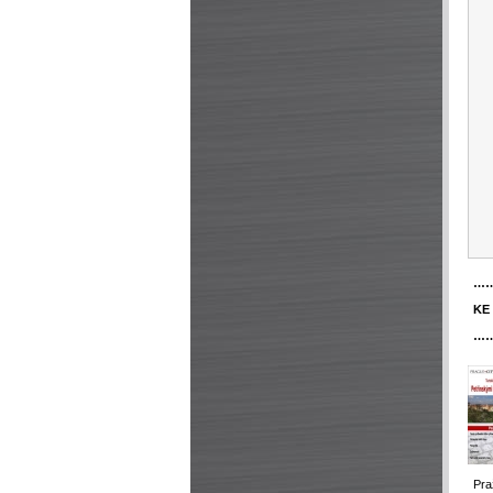
…
KE
…
Pra