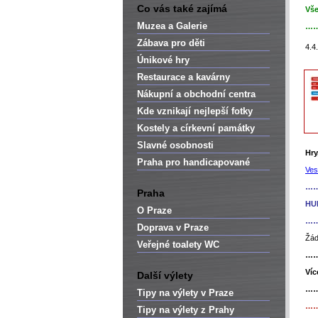
Co vás také zajímá
Vše
Muzea a Galerie
…
Zábava pro děti
4.4
Únikové hry
Restaurace a kavárny
Nákupní a obchodní centra
Kde vznikají nejlepší fotky
Kostely a církevní památky
Slavné osobnosti
Hry
Praha pro handicapované
Ves
…
Praha
HUR
O Praze
…
Doprava v Praze
Žád
Veřejné toalety WC
…
Víc
Další výlety
…
Tipy na výlety v Praze
…
Tipy na výlety z Prahy