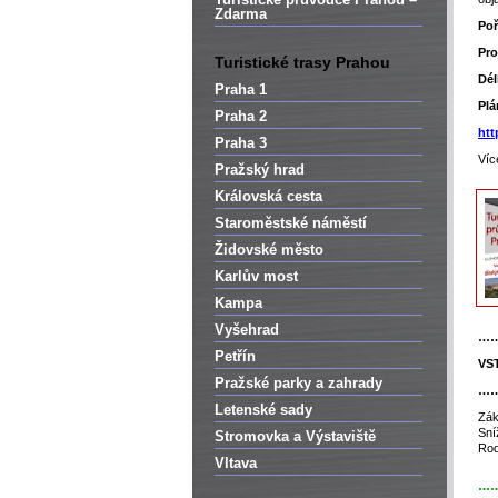
Zdarma
Poř
Pro
Turistické trasy Prahou
Dél
Praha 1
Plá
Praha 2
htt
Praha 3
Víc
Pražský hrad
Královská cesta
Staroměstské náměstí
Židovské město
Karlův most
Kampa
Vyšehrad
…
Petřín
VS
Pražské parky a zahrady
…
Letenské sady
Zák
Sní
Stromovka a Výstaviště
Rod
Vltava
…