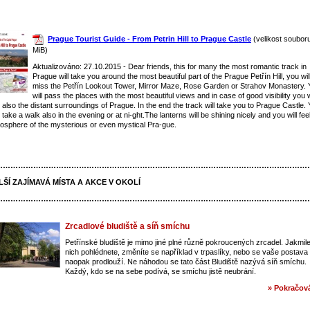
Prague Tourist Guide - From Petrin Hill to Prague Castle
(velikost souboru
MiB)
Aktualizováno: 27.10.2015 - Dear friends, this for many the most romantic track in
Prague will take you around the most beautiful part of the Prague Petřín Hill, you wil
miss the Petřín Lookout Tower, Mirror Maze, Rose Garden or Strahov Monastery. 
will pass the places with the most beautiful views and in case of good visibility you w
 also the distant surroundings of Prague. In the end the track will take you to Prague Castle.
 take a walk also in the evening or at ni-ght.The lanterns will be shining nicely and you will fee
osphere of the mysterious or even mystical Pra-gue.
……………………………………………………………………………………………………………
LŠÍ ZAJÍMAVÁ MÍSTA A AKCE V OKOLÍ
……………………………………………………………………………………………………………
Zrcadlové bludiště a síň smíchu
Petřínské bludiště je mimo jiné plné různě pokroucených zrcadel. Jakmil
nich pohlédnete, změníte se například v trpaslíky, nebo se vaše postava
naopak prodlouží. Ne náhodou se tato část Bludiště nazývá síň smíchu.
Každý, kdo se na sebe podívá, se smíchu jistě neubrání.
» Pokračová