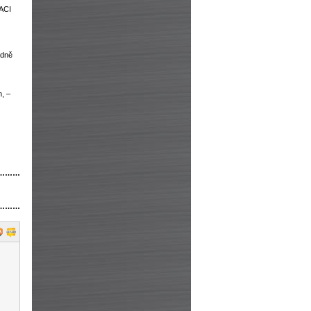
ACI
edně
n, –
………
………