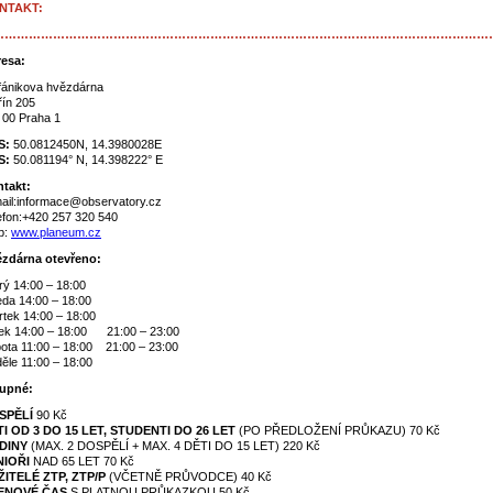
NTAKT:
……………………………………………………………………………………………………………
esa:
fánikova hvězdárna
řín 205
 00 Praha 1
S:
50.0812450N, 14.3980028E
S:
50.081194° N, 14.398222° E
takt:
ail:informace@observatory.cz
efon:+420 257 320 540
b:
www.planeum.cz
zdárna otevřeno:
rý 14:00 – 18:00
eda 14:00 – 18:00
rtek 14:00 – 18:00
ek 14:00 – 18:00 21:00 – 23:00
ta 11:00 ­­­– 18:00­­­ 21:00 – 23:00
le 11:00 ­­­– 18:00­­­
upné:
SPĚLÍ
90 Kč
I OD 3 DO 15 LET, STUDENTI DO 26 LET
(PO PŘEDLOŽENÍ PRŮKAZU) 70 Kč
DINY
(MAX. 2 DOSPĚLÍ + MAX. 4 DĚTI DO 15 LET) 220 Kč
NIOŘI
NAD 65 LET 70 Kč
ITELÉ ZTP, ZTP/P
(VČETNĚ PRŮVODCE) 40 Kč
ENOVÉ ČAS
S PLATNOU PRŮKAZKOU 50 Kč