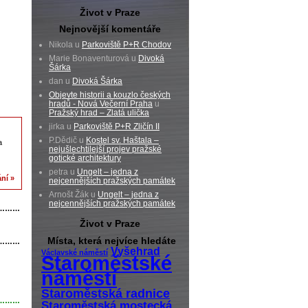
Život v Praze
Nejnovější komentáře
Nikola u
Parkoviště P+R Chodov
Marie Bonaventurová u
Divoká
Šárka
dan u
Divoká Šárka
Objevte historii a kouzlo českých
hradů - Nová Večerní Praha
u
Pražský hrad – Zlatá ulička
jirka u
Parkoviště P+R Zličín II
P.Dědič u
Kostel sv. Haštala –
a
nejušlechtilejší projev pražské
gotické architektury
petra u
Ungelt – jedna z
ní »
nejcennějších pražských památek
Arnošt Žák u
Ungelt – jedna z
nejcennějších pražských památek
………
Život v Praze
Místa, která nejvíce hledáte
………
Vyšehrad
Václavské náměstí
Staroměstské
náměstí
Staroměstská radnice
………
Staroměstská mostecká