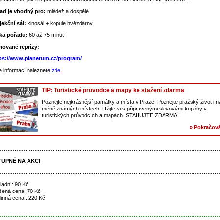
ad je vhodný pro:
mládež a dospělé
jekční sál:
kinosál + kopule hvězdárny
ka pořadu:
60 až 75 minut
nované reprízy:
ps://www.planetum.cz/program/
e informací naleznete
zde
TIP: Turistické průvodce a mapy ke stažení zdarma
Poznejte nejkrásnější památky a místa v Praze. Poznejte pražský život i n
méně známých místech. Užijte si s připravenými slevovými kupóny v
turistických průvodcích a mapách. STAHUJTE ZDARMA !
» Pokračová
……………………………………………………………………………………………………………
TUPNÉ NA AKCI
……………………………………………………………………………………………………………
ladní: 90 Kč
žená cena: 70 Kč
inná cena:: 220 Kč
……………………………………………………………………………………………………………