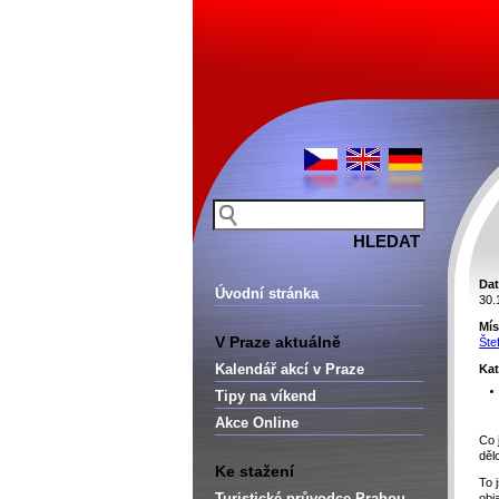
Dat
Úvodní stránka
30.
Mís
V Praze aktuálně
Šte
Kalendář akcí v Praze
Kat
Tipy na víkend
Akce Online
Co 
děl
Ke stažení
To 
Turistické průvodce Prahou –
obj