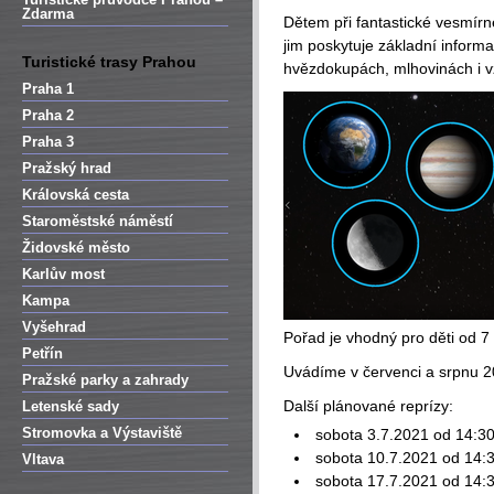
Zdarma
Dětem při fantastické vesmírn
jim poskytuje základní inform
Turistické trasy Prahou
hvězdokupách, mlhovinách i v
Praha 1
Praha 2
Praha 3
Pražský hrad
Královská cesta
Staroměstské náměstí
Židovské město
Karlův most
Kampa
Vyšehrad
Pořad je vhodný pro děti od 7 
Petřín
Uvádíme v červenci a srpnu 
Pražské parky a zahrady
Další plánované reprízy:
Letenské sady
Stromovka a Výstaviště
sobota 3.7.2021 od 14:3
sobota 10.7.2021 od 14:
Vltava
sobota 17.7.2021 od 14: