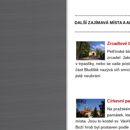
…………………………………
DALŠÍ ZAJÍMAVÁ MÍSTA A 
…………………………………
Zrcadlové b
Petřínské bl
zrcadel. Jak
v trpaslíky, nebo se vaše po
část Bludiště nazývá síň smí
jistě neubrání.
Církevní p
Na pražském
památek, kte
místa. Jsou to kostel sv. Vavř
Boží hrob byl postaven podle 