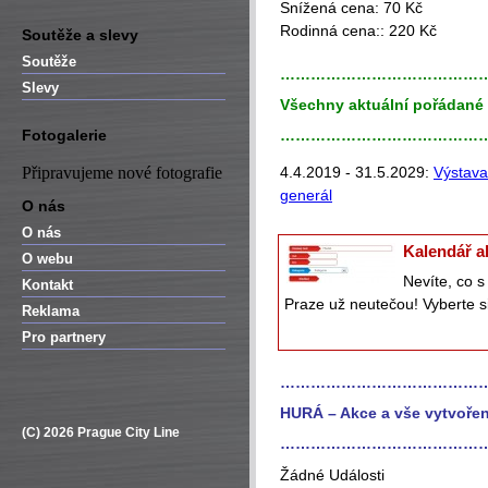
Snížená cena: 70 Kč
Rodinná cena:: 220 Kč
Soutěže a slevy
Soutěže
…………………………………
Slevy
Všechny aktuální pořádané 
Fotogalerie
…………………………………
Připravujeme nové fotografie
4.4.2019 - 31.5.2029:
Výstava 
generál
O nás
O nás
Kalendář a
O webu
Nevíte, co 
Kontakt
Praze už neutečou! Vyberte si
Reklama
Pro partnery
…………………………………
HURÁ – Akce a vše vytvořen
(C) 2026 Prague City Line
…………………………………
Žádné Události