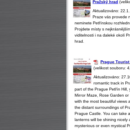
Pražský hrad
(velik
Aktualizováno: 22.1.
Praze vás provede n
neminete Petřínskou rozhlednu
Projdete místy s nejkrásnější
viditelnosti i na daleké okol
hrad.
Prague Tourist 
(velikost souboru: 4
Aktualizováno: 27.1
romantic track in Pr
part of the Prague Petřín Hill,
Mirror Maze, Rose Garden or 
with the most beautiful views a
the distant surroundings of Pra
Prague Castle. You can take a 
lanterns will be shining nicely
mysterious or even mystical P