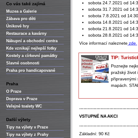
sobota 24.7.2021 od 14:
Co vás také zajímá
sobota 31.7.2021 od 14:
Muzea a Galerie
sobota 7.8.2021 od 14:3
Zábava pro děti
sobota 14.8.2021 od 14:
Únikové hry
sobota 21.8.2021 od 14:
Restaurace a kavárny
sobota 28.8.2021 od 14:
Nákupní a obchodní centra
Více informací naleznete
zde.
Kde vznikají nejlepší fotky
Kostely a církevní památky
TIP: Turisti
Slavné osobnosti
Poznejte nejk
Praha pro handicapované
pražský život
připravenými 
Praha
mapách. STA
O Praze
Doprava v Praze
Veřejné toalety WC
…………………………………
VSTUPNÉ NA AKCI
Další výlety
…………………………………
Tipy na výlety v Praze
Základní: 90 Kč
Tipy na výlety z Prahy