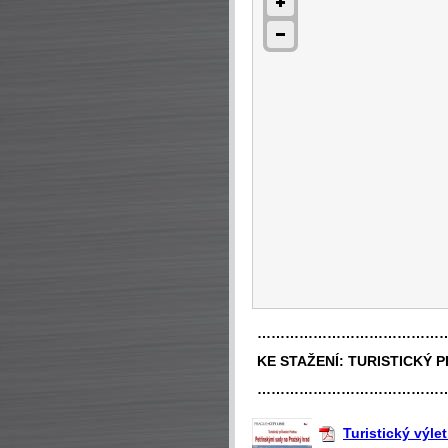
…………………………………
KE STAŽENÍ:
TURISTICKÝ 
…………………………………
Turistický výle