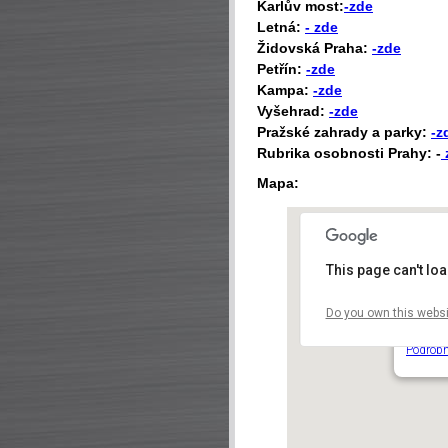
Karlův most:
-zde
Letná:
- zde
Židovská Praha:
-zde
Petřín:
-zde
Kampa:
-zde
Vyšehrad:
-zde
Pražské zahrady a parky:
-z
Rubrika osobnosti Prahy: -
Mapa:
This page can't lo
Do you own this websi
Štefáni
Strahov
Podrobn