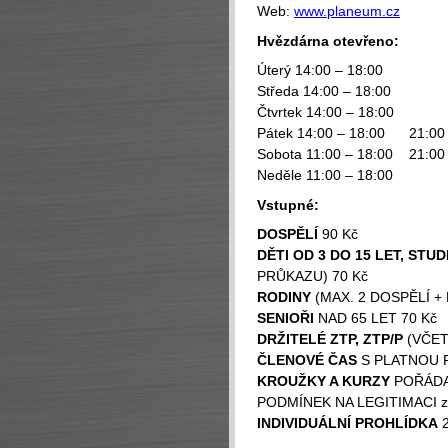
Web:
www.planeum.cz
Hvězdárna otevřeno:
Úterý 14:00 – 18:00
Středa 14:00 – 18:00
Čtvrtek 14:00 – 18:00
Pátek 14:00 – 18:00 21:00 
Sobota 11:00 ­­­– 18:00­­­ 21:0
Neděle 11:00 ­­­– 18:00­­­
Vstupné:
DOSPĚLÍ
90 Kč
DĚTI OD 3 DO 15 LET, STUD
PRŮKAZU) 70 Kč
RODINY
(MAX. 2 DOSPĚLÍ + 
SENIOŘI
NAD 65 LET 70 Kč
DRŽITELÉ ZTP, ZTP/P
(VČET
ČLENOVÉ ČAS
S PLATNOU 
KROUŽKY A KURZY
POŘÁDA
PODMÍNEK NA LEGITIMACI 
INDIVIDUÁLNÍ PROHLÍDKA
2