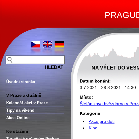
PRAGUE 
NA VÝLET DO VESM
Datum konání:
Úvodní stránka
3.7.2021 - 28.8.2021 : 14:30 
V Praze aktuálně
Místo:
Kalendář akcí v Praze
Štefánikova hvězdárna v Praz
Tipy na víkend
Kategorie
Akce Online
Akce pro děti
Kino
Ke stažení
Turistické průvodce Prahou –