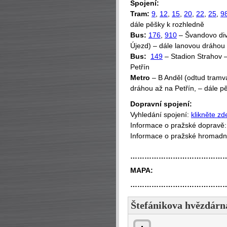
Spojení:
Tram:
9
,
12
,
15
,
20
,
22
,
25
,
9
dále pěšky k rozhledně
Bus:
176
,
910
– Švandovo diva
Újezd) – dále lanovou dráhou 
Bus:
149
– Stadion Strahov –
Petřín
Metro
– B Anděl (odtud tramva
dráhou až na Petřín, – dále p
Dopravní spojení:
Vyhledání spojení:
klikněte zd
Informace o pražské dopravě
Informace o pražské hromad
…………………………………
MAPA:
…………………………………
Štefánikova hvězdárn