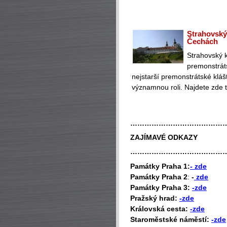
Strahovský 
Čechách
Strahovský k
premonstráts
nejstarší premonstrátské klášt
významnou roli. Najdete zde t
…………………………………
ZAJÍMAVÉ ODKAZY
…………………………………
P
amátky Praha 1:
- zde
Památky Praha 2
:
-
zde
Památky Praha 3:
-zde
Pražský hrad:
-zde
Královská cesta:
-zde
Staroměstské náměstí:
-zde