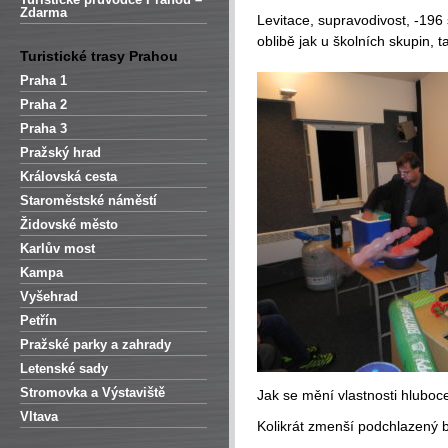
Zdarma
Levitace, supravodivost, -196 
oblibě jak u školních skupin, t
Turistické trasy Prahou
Praha 1
Praha 2
Praha 3
Pražský hrad
Královská cesta
Staroměstské náměstí
Židovské město
Karlův most
Kampa
Vyšehrad
Petřín
Pražské parky a zahrady
Letenské sady
Stromovka a Výstaviště
Jak se mění vlastnosti hlubo
Vltava
Kolikrát zmenší podchlazený 