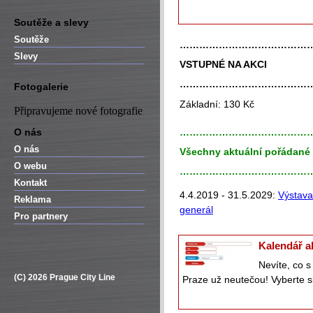
Soutěže a slevy
Soutěže
…………………………………
Slevy
VSTUPNÉ NA AKCI
…………………………………
Fotogalerie
Základní: 130 Kč
Připravujeme nové fotografie
O nás
…………………………………
O nás
Všechny aktuální pořádané 
O webu
…………………………………
Kontakt
4.4.2019 - 31.5.2029:
Výstava 
Reklama
generál
Pro partnery
Kalendář a
Nevíte, co 
(C) 2026 Prague City Line
Praze už neutečou! Vyberte si