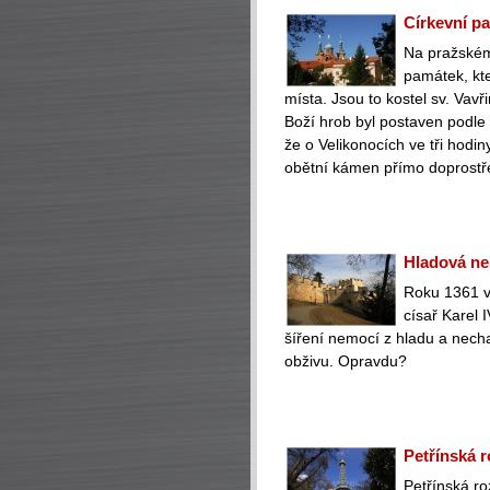
Církevní p
Na pražském
památek, kte
místa. Jsou to kostel sv. Vavř
Boží hrob byl postaven podle 
že o Velikonocích ve tři hod
obětní kámen přímo doprostř
Hladová ne
Roku 1361 v 
císař Karel 
šíření nemocí z hladu a nech
obživu. Opravdu?
Petřínská r
Petřínská ro