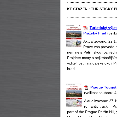
…………………………………
KE STAŽENÍ:
TURISTICKÝ 
…………………………………
Turistický výle
Pražský hrad
(velik
Aktualizováno: 22.1.
Praze vás provede n
neminete Petřínskou rozhlednu
Projdete místy s nejkrásnější
viditelnosti i na daleké okol
hrad.
Prague Tourist 
(velikost souboru: 4
Aktualizováno: 27.1
romantic track in Pr
part of the Prague Petřín Hill,