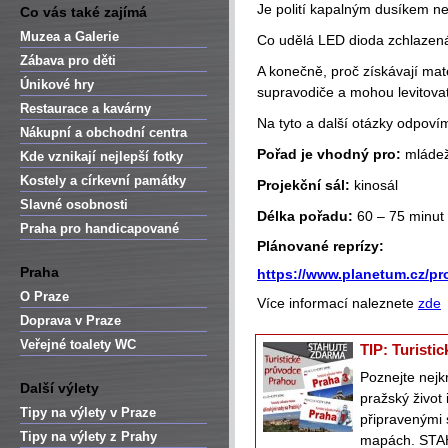
Je polití kapalným dusíkem 
Co vás také zajímá
Muzea a Galerie
Co udělá LED dioda zchlazen
Zábava pro děti
A konečně, proč získávají mate
Únikové hry
supravodiče a mohou levitova
Restaurace a kavárny
Na tyto a další otázky odpov
Nákupní a obchodní centra
Pořad je vhodný pro:
mládež
Kde vznikají nejlepší fotky
Kostely a církevní památky
Projekční sál:
kinosál
Slavné osobnosti
Délka pořadu:
60 – 75 minut
Praha pro handicapované
Plánované reprízy:
Praha
https://www.planetum.cz/pr
O Praze
Více informací naleznete
zde
Doprava v Praze
Veřejné toalety WC
TIP: Turisti
Poznejte nejk
Další výlety
pražský život
Tipy na výlety v Praze
připravenými 
Tipy na výlety z Prahy
mapách. STA