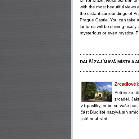
Mirror Maze, Rose Garden or 
with the most beautiful views a
the distant surroundings of Pra
Prague Castle. You can take a 
lanterns will be shining nicely
mysterious or even mystical P
…………………………………
DALŠÍ ZAJÍMAVÁ MÍSTA A 
…………………………………
Zrcadlové b
Petřínské bl
zrcadel. Jak
v trpaslíky, nebo se vaše po
část Bludiště nazývá síň smí
jistě neubrání.