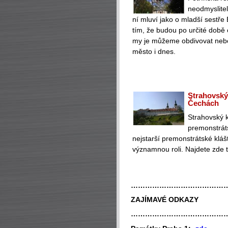
neodmyslite
ní mluví jako o mladší sestře 
tím, že budou po určité době 
my je můžeme obdivovat nebo 
město i dnes.
Strahovský 
Čechách
Strahovský k
premonstráts
nejstarší premonstrátské klášt
významnou roli. Najdete zde t
…………………………………
ZAJÍMAVÉ ODKAZY
…………………………………