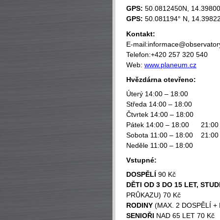
GPS:
50.0812450N, 14.3980
GPS:
50.081194° N, 14.3982
Kontakt:
E-mail:informace@observator
Telefon:+420 257 320 540
Web:
www.planeum.cz
Hvězdárna otevřeno:
Úterý 14:00 – 18:00
Středa 14:00 – 18:00
Čtvrtek 14:00 – 18:00
Pátek 14:00 – 18:00 21:00 
Sobota 11:00 ­­­– 18:00­­­ 21:0
Neděle 11:00 ­­­– 18:00­­­
Vstupné:
DOSPĚLÍ
90 Kč
DĚTI OD 3 DO 15 LET, STUD
PRŮKAZU) 70 Kč
RODINY
(MAX. 2 DOSPĚLÍ + 
SENIOŘI
NAD 65 LET 70 Kč