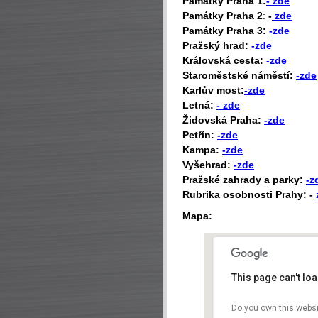
P
amátky Praha 1:
- zde
Památky Praha 2
:
-
zde
Památky Praha 3:
-zde
Pražský hrad:
-zde
Královská cesta:
-zde
Staroměstské náměstí:
-zde
Karlův most:
-zde
Letná:
- zde
Židovská Praha:
-zde
Petřín:
-zde
Kampa:
-zde
Vyšehrad:
-zde
Pražské zahrady a parky:
-z
Rubrika osobnosti Prahy: -
Mapa:
This page can't lo
Do you own this websi
Štefáni