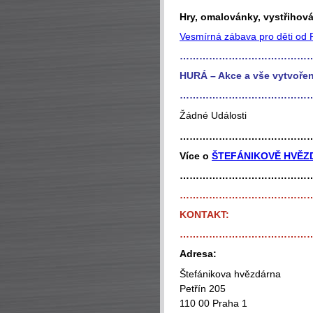
Hry, omalovánky, vystřihová
Vesmírná zábava pro děti od P
…………………………………
HURÁ – Akce a vše vytvořen
…………………………………
Žádné Události
…………………………………
Více o
ŠTEFÁNIKOVĚ HVĚZ
…………………………………
…………………………………
KONTAKT:
…………………………………
Adresa:
Štefánikova hvězdárna
Petřín 205
110 00 Praha 1