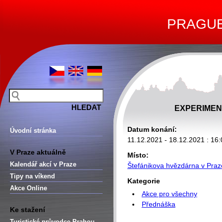
PRAGUE 
EXPERIMEN
Datum konání:
Úvodní stránka
11.12.2021 - 18.12.2021 : 16:
V Praze aktuálně
Místo:
Kalendář akcí v Praze
Štefánikova hvězdárna v Praz
Tipy na víkend
Kategorie
Akce Online
Akce pro všechny
Přednáška
Ke stažení
Turistické průvodce Prahou –