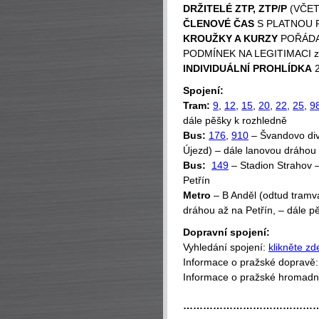
DRŽITELÉ ZTP, ZTP/P
(VČET
ČLENOVÉ ČAS
S PLATNOU 
KROUŽKY A KURZY
POŘÁDA
PODMÍNEK NA LEGITIMACI 
INDIVIDUÁLNÍ PROHLÍDKA
2
Spojení:
Tram:
9
,
12
,
15
,
20
,
22
,
25
,
9
dále pěšky k rozhledně
Bus:
176
,
910
– Švandovo diva
Újezd) – dále lanovou dráhou 
Bus:
149
– Stadion Strahov –
Petřín
Metro
– B Anděl (odtud tramva
dráhou až na Petřín, – dále p
Dopravní spojení:
Vyhledání spojení:
klikněte zd
Informace o pražské dopravě
Informace o pražské hromad
…………………………………