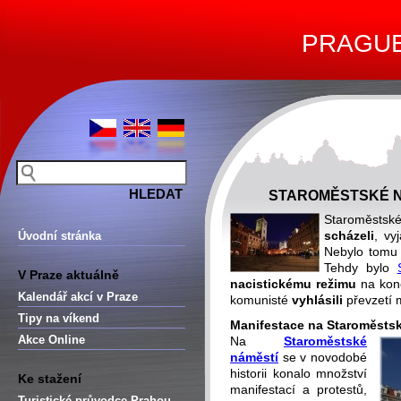
PRAGUE 
STAROMĚSTSKÉ N
Staroměstsk
scházeli
, vy
Úvodní stránka
Nebylo tomu 
Tehdy bylo
V Praze aktuálně
nacistickému režimu
na konc
Kalendář akcí v Praze
komunisté
vyhlásili
převzetí 
Tipy na víkend
Manifestace na Staroměsts
Akce Online
Na
Staroměstské
náměstí
se v novodobé
historii konalo množství
Ke stažení
manifestací a protestů,
Turistické průvodce Prahou –