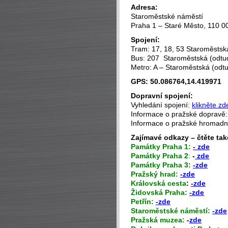
Adresa:
Staroměstské náměstí
Praha 1 – Staré Město, 110 0
Spojení:
Tram: 17, 18, 53 Staroměstská
Bus: 207 Staroměstská (odtud
Metro: A – Staroměstská (odtu
GPS: 50.086764,14.419971
Dopravní spojení:
Vyhledání spojení:
klikněte zd
Informace o pražské dopravě
Informace o pražské hromad
Zajímavé odkazy – čtěte tak
P
amátky Praha 1:
- zde
Památky Praha 2
:
-
zde
Památky Praha 3:
-zde
Pražský hrad:
-zde
Královská cesta
:
-zde
Židovská Praha:
-zde
Petřín:
-zde
Staroměstské náměstí:
-zde
Pražská muzea:
-
zde