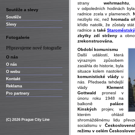
strany
wehrmachtu
,
v odpoledních hodinách byl
Soutěže a slevy
radnice zcela v plamenech.
N
Soutěže
nezbylo nic, než
hromada oh
Slevy
křídlo natolik, že zůstaly stá
radnice a
také
Staroměstský
zbytky zdí strženy
a obnov
Fotogalerie
zrekonstruována.
Připravujeme nové fotografie
Období komunismu
Další událostí, která
O nás
výrazným způsobem
O nás
zasáhla do historie, byla
situace kolem nastolení
O webu
komunistické vlády
u
Kontakt
nás. Předseda tehdejší
Reklama
vlády
Klement
Gottwald
pronesl v
Pro partnery
únoru roku 1948 na
balkoně
paláce
Kinských
projev, ve
kterém ohlásil
(C) 2026 Prague City Line
shromážděnému lidu převz
socialismu v
Českoslovens
režimu v celém Českoslove