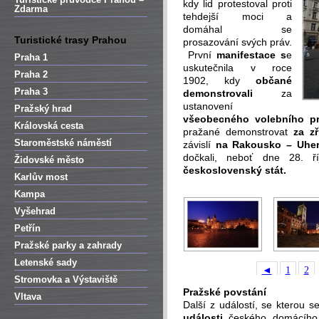
kdy lid protestoval proti
Zdarma
tehdejší moci a
domáhal se
Turistické trasy Prahou
prosazování svých práv.
První
manifestace s
e
Praha 1
uskutečnila v roce
Praha 2
1902, kdy
občané
Praha 3
demonstrovali
za
ustanovení
Pražský hrad
všeobecného volebního p
Královská cesta
pražané demonstrovat
za z
Staroměstské náměstí
závislí
na Rakousko – Uher
dočkali, neboť dne 28. 
Židovské město
československý stát.
Karlův most
Kampa
Vyšehrad
Petřín
Pražské parky a zahrady
Letenské sady
◄
1
2
Stromovka a Výstaviště
Pražské povstání
Vltava
Další z událostí, se kterou 
události
českého domácího 