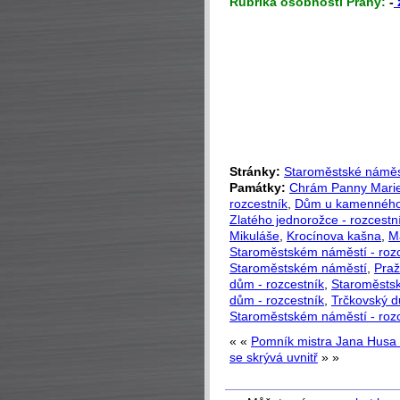
Rubrika osobnosti Prahy:
-
Stránky:
Staroměstské náměs
Památky:
Chrám Panny Mari
rozcestník
,
Dům u kamenného
Zlatého jednorožce - rozcestn
Mikuláše
,
Krocínova kašna
,
M
Staroměstském náměstí - roz
Staroměstském náměstí
,
Praž
dům - rozcestník
,
Staroměstsk
dům - rozcestník
,
Trčkovský d
Staroměstském náměstí - roz
« «
Pomník mistra Jana Husa 
se skrývá uvnitř
» »