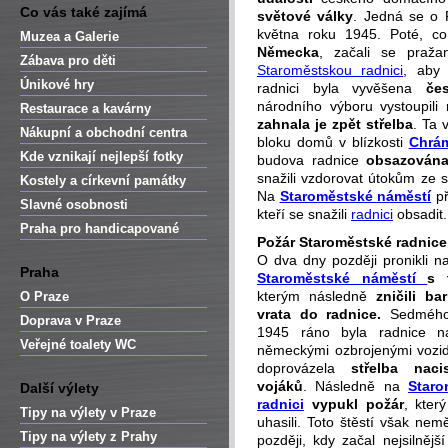
Co vás také zajímá
světové války
. Jedná se o 
května roku 1945. Poté, co
Muzea a Galerie
Německa
, začali se praža
Zábava pro děti
Staroměstskou radnici
, aby
Únikové hry
radnici byla vyvěšena
če
národního výboru vystoupili 
Restaurace a kavárny
zahnala je zpět střelba
. Ta 
Nákupní a obchodní centra
bloku domů v blízkosti
Chrá
Kde vznikají nejlepší fotky
budova radnice
obsazována 
snažili vzdorovat útokům ze st
Kostely a církevní památky
Na
Staroměstské náměstí
př
Slavné osobnosti
kteří se snažili
radnici
obsadit.
Praha pro handicapované
Požár Staroměstské radnice
O dva dny později pronikli n
Praha
Staroměstské náměstí
s 
kterým následně
zničili ba
O Praze
vrata do radnice.
Sedmého
Doprava v Praze
1945 ráno byla radnice n
Veřejné toalety WC
německými ozbrojenými vozidl
doprovázela
střelba naci
vojáků
. Následně na
Staro
Další výlety
radnici
vypukl požár
, kter
Tipy na výlety v Praze
uhasili. Toto štěstí však nem
Tipy na výlety z Prahy
později, kdy začal nejsilnějš