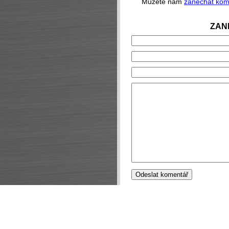
Můžete nám
zanechat kom
ZAN