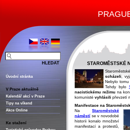
PRAGUE 
STAROMĚSTSKÉ N
Staroměstsk
scházeli
, vy
Úvodní stránka
Nebylo tomu 
Tehdy bylo
V Praze aktuálně
nacistickému režimu
na konc
Kalendář akcí v Praze
komunisté
vyhlásili
převzetí 
Tipy na víkend
Manifestace na Staroměsts
Akce Online
Na
Staroměstské
náměstí
se v novodobé
historii konalo množství
Ke stažení
manifestací a protestů,
Turistické průvodce Prahou –