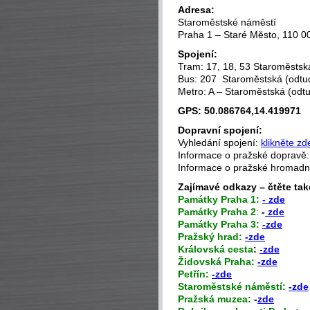
Adresa:
Staroměstské náměstí
Praha 1 – Staré Město, 110 0
Spojení:
Tram: 17, 18, 53 Staroměstská
Bus: 207 Staroměstská (odtud
Metro: A – Staroměstská (odtu
GPS: 50.086764,14.419971
Dopravní spojení:
Vyhledání spojení:
klikněte zd
Informace o pražské dopravě
Informace o pražské hromad
Zajímavé odkazy – čtěte tak
P
amátky Praha 1:
- zde
Památky Praha 2
:
-
zde
Památky Praha 3:
-zde
Pražský hrad:
-zde
Královská cesta
:
-zde
Židovská Praha:
-zde
Petřín:
-zde
Staroměstské náměstí:
-zde
Pražská muzea:
-
zde