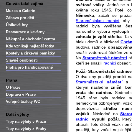
Co vás také zajímá
světové války
. Jedná se o 
května roku 1945. Poté, co
Muzea a Galerie
Německa
, začali se praža
Zábava pro děti
Staroměstskou radnici
, aby
Únikové hry
radnici byla vyvěšena
če
národního výboru vystoupili 
Restaurace a kavárny
zahnala je zpět střelba
. Ta 
Nákupní a obchodní centra
bloku domů v blízkosti
Chrá
Kde vznikají nejlepší fotky
budova radnice
obsazována 
snažili vzdorovat útokům ze st
Kostely a církevní památky
Na
Staroměstské náměstí
př
Slavné osobnosti
kteří se snažili
radnici
obsadit.
Praha pro handicapované
Požár Staroměstské radnice
O dva dny později pronikli n
Praha
Staroměstské náměstí
s 
kterým následně
zničili ba
O Praze
vrata do radnice.
Sedmého
Doprava v Praze
1945 ráno byla radnice n
Veřejné toalety WC
německými ozbrojenými vozidl
doprovázela
střelba naci
vojáků
. Následně na
Staro
Další výlety
radnici
vypukl požár
, kter
Tipy na výlety v Praze
uhasili. Toto štěstí však nem
Tipy na výlety z Prahy
později, kdy začal nejsilnějš