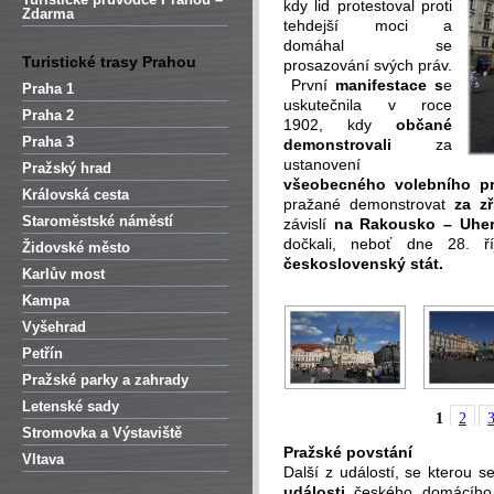
kdy lid protestoval proti
Zdarma
tehdejší moci a
domáhal se
Turistické trasy Prahou
prosazování svých práv.
První
manifestace s
e
Praha 1
uskutečnila v roce
Praha 2
1902, kdy
občané
Praha 3
demonstrovali
za
ustanovení
Pražský hrad
všeobecného volebního p
Královská cesta
pražané demonstrovat
za z
Staroměstské náměstí
závislí
na Rakousko – Uher
dočkali, neboť dne 28. 
Židovské město
československý stát.
Karlův most
Kampa
Vyšehrad
Petřín
Pražské parky a zahrady
Letenské sady
1
2
Stromovka a Výstaviště
Pražské povstání
Vltava
Další z událostí, se kterou 
události
českého domácího 