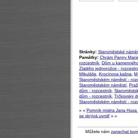
Stránky:
Staroměstské náměs
Památky:
Chrám Panny Mari
rozcestník
,
Dům u kamenného
Zlatého jednorožce - rozcestn
Mikuláše
,
Krocínova kašna
,
M
Staroměstském náměstí - roz
Staroměstském náměstí
,
Praž
dům - rozcestník
,
Staroměstsk
dům - rozcestník
,
Trčkovský d
Staroměstském náměstí - roz
« «
Pomník mistra Jana Husa 
se skrývá uvnitř
» »
Můžete nám
zanechat kom