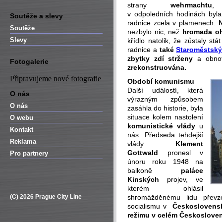
strany
wehrmachtu
,
v odpoledních hodinách byl
Soutěže a slevy
radnice zcela v plamenech.
N
Soutěže
nezbylo nic, než
hromada oh
Slevy
křídlo natolik, že zůstaly stá
radnice a
také
Staroměstský
zbytky zdí strženy
a obnov
Fotogalerie
zrekonstruována.
Připravujeme nové fotografie
Období komunismu
Další událostí, která
O nás
výrazným způsobem
O nás
zasáhla do historie, byla
situace kolem nastolení
O webu
komunistické vlády
u
Kontakt
nás. Předseda tehdejší
Reklama
vlády
Klement
Gottwald
pronesl v
Pro partnery
únoru roku 1948 na
balkoně
paláce
Kinských
projev, ve
kterém ohlásil
(C) 2026 Prague City Line
shromážděnému lidu převz
socialismu v
Českoslovens
režimu v celém Českoslove