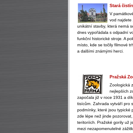
Stará čistí
V památkově
vod najdete 
unikátní stavby, která nemá s
dnes vypořádala s odpadní vo
funkční historické stroje. A 
místo, kde se točily filmové
a dalšími známými herci.
Pražská Zo
Zoologická z
nejlepších z
započala již v roce 1931 a dí
tisícům. Zahrada vytváří pro s
podmínky, které jsou typické 
zde lépe než jinde pozorovat,
teritoriích. Pražské gorily už
mezi nezapomenutelné zážitk