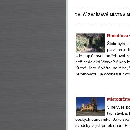
…………………………………
DALŠÍ ZAJÍMAVÁ MÍSTA A 
…………………………………
Rudolfova š
Štola byla p
plavil na lo
zde naplánoval, potřeboval z
než nedaleká Vltava? A kdo by
Kutné Hory. A věřte, nevěřte, 
Stromovkou, je dodnes funkční
Místodržit
V nejvýše po
tyčí stavba,
českých panovníků. Jako své s
švédský vojsk při obléhání Pra