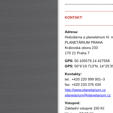
…………………………………
…………………………………
KONTAKT:
…………………………………
Adresa:
Hvězdárna a planetárium hl. 
PLANETÁRIUM PRAHA
Královská obora 233
170 21 Praha 7
GPS:
50.105579,14.427558
GPS:
50°6’19.713″N, 14°25’3
Kontakty:
tel.: +420 220 999 001–3
fax: +420 233 376 434
http://www.planetarium.cz
planetarium@planetarium.cz
Vstupné:
Základní vstupné 150 Kč