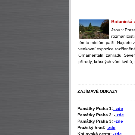
Botanická z
Jsou v Praze
rozmanitostí
těmto místům patří. Najdete zd
venkovní expozice rozčleněn
Ornamentální zahradu, Severo
přírody, krásných vůní květů, 
…………………………………
ZAJÍMAVÉ ODKAZY
…………………………………
P
amátky Praha 1:
- zde
Památky Praha 2
:
-
zde
Památky Praha 3:
-zde
Pražský hrad:
-zde
Královská cesta:
-zde