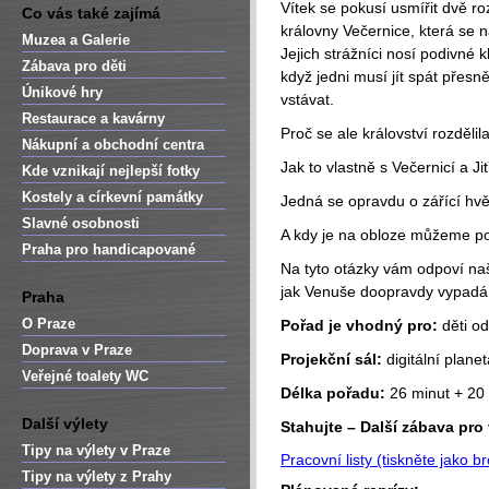
Vítek se pokusí usmířit dvě ro
Co vás také zajímá
královny Večernice, která se 
Muzea a Galerie
Jejich strážníci nosí podivné k
Zábava pro děti
když jedni musí jít spát přesn
Únikové hry
vstávat.
Restaurace a kavárny
Proč se ale království rozdělil
Nákupní a obchodní centra
Jak to vlastně s Večernicí a Ji
Kde vznikají nejlepší fotky
Kostely a církevní památky
Jedná se opravdu o zářící hv
Slavné osobnosti
A kdy je na obloze můžeme p
Praha pro handicapované
Na tyto otázky vám odpoví naš
jak Venuše doopravdy vypadá
Praha
O Praze
Pořad je vhodný pro:
děti od
Doprava v Praze
Projekční sál:
digitální plane
Veřejné toalety WC
Délka pořadu:
26 minut + 20
Další výlety
Stahujte – Další zábava pro 
Tipy na výlety v Praze
Pracovní listy (tiskněte jako b
Tipy na výlety z Prahy