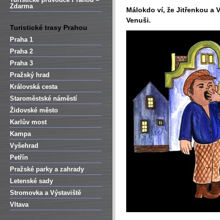
Zdarma
Málokdo ví, že Jitřenkou a 
Venuši.
Turistické trasy Prahou
Praha 1
Praha 2
Praha 3
Pražský hrad
Královská cesta
Staroměstské náměstí
Židovské město
Karlův most
Kampa
Vyšehrad
Petřín
Pražské parky a zahrady
Letenské sady
Stromovka a Výstaviště
Vltava