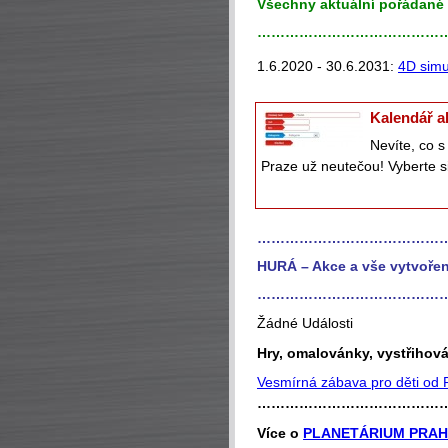
Všechny aktuální pořádané 
…………………………………
1.6.2020 - 30.6.2031:
4D simu
Kalendář a
Nevíte, co 
Praze už neutečou! Vyberte si
…………………………………
HURÁ – Akce a vše vytvořen
…………………………………
Žádné Události
Hry, omalovánky, vystřihová
Vesmírná zábava pro děti od P
…………………………………
Více o
PLANETÁRIUM PRA