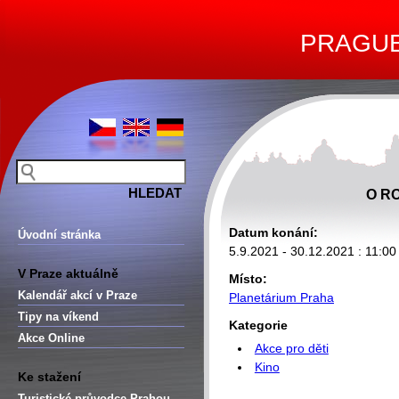
PRAGUE 
O R
Datum konání:
Úvodní stránka
5.9.2021 - 30.12.2021 : 11:00
V Praze aktuálně
Místo:
Kalendář akcí v Praze
Planetárium Praha
Tipy na víkend
Kategorie
Akce Online
Akce pro děti
Kino
Ke stažení
Turistické průvodce Prahou –