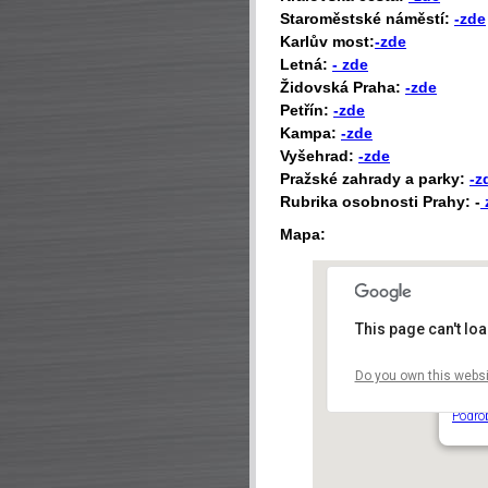
Staroměstské náměstí:
-zde
Karlův most:
-zde
Letná:
- zde
Židovská Praha:
-zde
Petřín:
-zde
Kampa:
-zde
Vyšehrad:
-zde
Pražské zahrady a parky:
-z
Rubrika osobnosti Prahy: -
Mapa:
This page can't lo
Do you own this websi
Plane
Králov
Podro