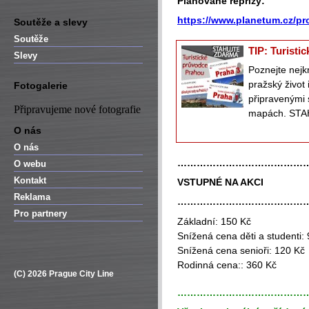
Plánované reprízy:
https://www.planetum.cz/pr
Soutěže a slevy
Soutěže
TIP: Turisti
Slevy
Poznejte nejk
pražský život
Fotogalerie
připravenými 
Připravujeme nové fotografie
mapách. STA
O nás
O nás
…………………………………
O webu
Kontakt
VSTUPNÉ NA AKCI
Reklama
…………………………………
Pro partnery
Základní: 150 Kč
Snížená cena děti a studenti:
Snížená cena senioři: 120 Kč
Rodinná cena:: 360 Kč
(C) 2026 Prague City Line
…………………………………