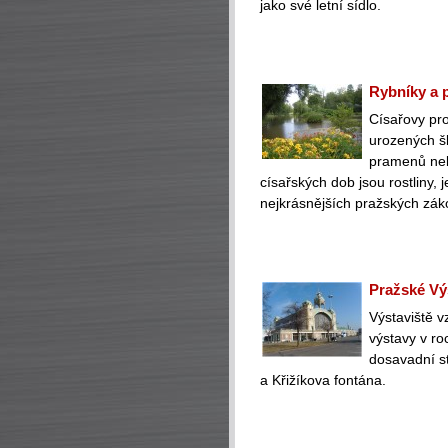
jako své letní sídlo.
Rybníky a 
Císařovy pro
urozených šl
pramenů neb
císařských dob jsou rostliny, j
nejkrásnějších pražských zák
Pražské Vý
Výstaviště v
výstavy v ro
dosavadní st
a Křižíkova fontána.