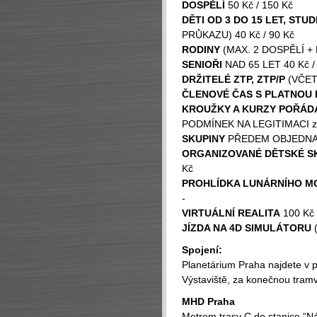
DOSPĚLÍ
50 Kč / 150 Kč
DĚTI OD 3 DO 15 LET, STUD
PRŮKAZU) 40 Kč / 90 Kč
RODINY
(MAX. 2 DOSPĚLÍ + 
SENIOŘI
NAD 65 LET 40 Kč /
DRŽITELÉ ZTP, ZTP/P
(VČET
ČLENOVÉ ČAS S PLATNOU
KROUŽKY A KURZY POŘÁD
PODMÍNEK NA LEGITIMACI z
SKUPINY
PŘEDEM OBJEDNANÉ
ORGANIZOVANÉ DĚTSKÉ S
Kč
PROHLÍDKA LUNÁRNÍHO M
-
VIRTUÁLNÍ REALITA
100 Kč /
JÍZDA NA 4D SIMULÁTORU
(
Spojení:
Planetárium Praha najdete v 
Výstaviště, za konečnou tram
MHD Praha
Metrem trasy C do stanice “Ná