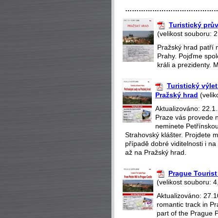
…………………………………
Turistický pr
(velikost souboru: 
Pražský hrad patří 
Prahy. Pojďme spole
králi a prezidenty. 
Turistický výle
Pražský hrad
(velik
Aktualizováno: 22.1.
Praze vás provede n
neminete Petřínskou
Strahovský klášter. Projdete m
případě dobré viditelnosti i 
až na Pražský hrad.
Prague Tourist 
(velikost souboru: 4
Aktualizováno: 27.1
romantic track in Pr
part of the Prague P