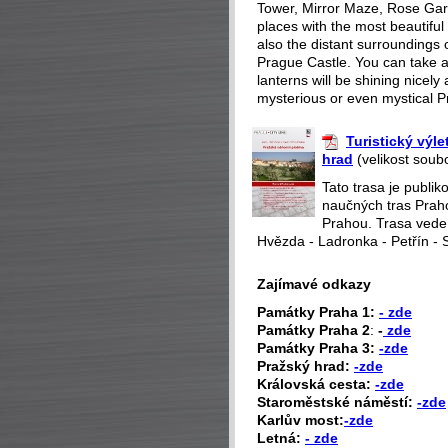
Tower, Mirror Maze, Rose Gar
places with the most beautiful 
also the distant surroundings o
Prague Castle. You can take a 
lanterns will be shining nicely
mysterious or even mystical P
Turistický výl
hrad
(velikost soub
Tato trasa je publi
naučných tras Praho
Prahou. Trasa vede
Hvězda - Ladronka - Petřín - 
Zajímavé odkazy
P
amátky Praha 1:
- zde
Památky Praha 2
:
-
zde
Památky Praha 3:
-zde
Pražský hrad:
-zde
Královská cesta:
-zde
Staroměstské náměstí:
-zde
Karlův most:
-zde
Letná:
- zde