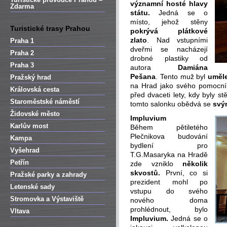
významní hosté hlavy
Zdarma
státu.
Jedná se o
místo, jehož stěny
Turistické trasy Prahou
pokrývá plátkové
zlato
. Nad vstupními
Praha 1
dveřmi se nacházejí
Praha 2
drobné plastiky od
Praha 3
autora
Damiána
Pešana
. Tento muž byl
uměle
Pražský hrad
na Hrad jako svého pomocníka
Královská cesta
před dvaceti lety, kdy byly s
Staroměstské náměstí
tomto salonku obědvá se
svý
Židovské město
Impluvium
Karlův most
Během pětiletého
Plečnikova budování
Kampa
bydlení pro
Vyšehrad
T.G.Masaryka na Hradě
Petřín
zde vzniklo
několik
skvostů.
První, co si
Pražské parky a zahrady
prezident mohl po
Letenské sady
vstupu do svého
Stromovka a Výstaviště
nového doma
prohlédnout, bylo
Vltava
Impluvium.
Jedná se o