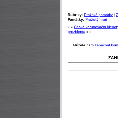
Rubriky:
Pražské památky
|
Z
Památky:
Pražský hrad
« «
České korunovační klenot
prezidenta
» »
Můžete nám
zanechat kom
ZAN