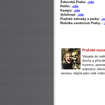
Židovská Praha:
-zde
Petřín:
-zde
Kampa:
-zde
Vyšehrad:
-zde
Pražské zahrady a parky:
-z
Rubrika osobnosti Prahy: -
Pražské muzeu
Vstupte do svět
duchy a přízra
humoru, poezie 
expozice, která
seniory, stejně jako celé rodin