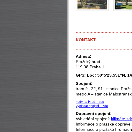
…………………………………
KONTAKT:
…………………………………
Adresa:
Pražský hrad
119 08 Praha 1
GPS: Loc: 50°5′23.591″N, 14
Spojení:
tram č. 22, 91– stanice Pražs
metro A – stanice Malostrans
kudy na Hrad – zde
vyhledat spojení – zde
Dopravní spojení:
Vyhledání spojení:
klikněte zd
Informace o pražské dopravě
Informace o pražské hromad