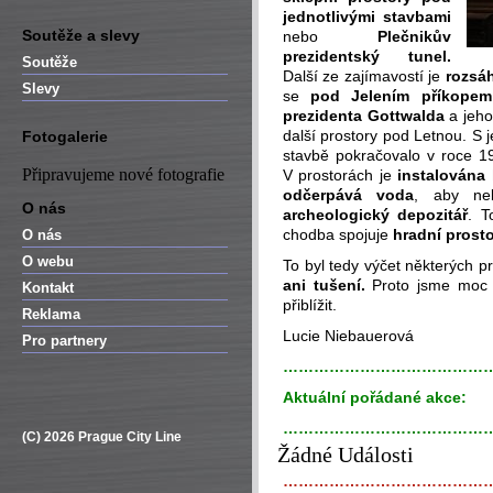
jednotlivými stavbami
Soutěže a slevy
nebo
Plečnikův
prezidentský tunel.
Soutěže
Další ze zajímavostí je
rozsá
Slevy
se
pod Jelením příkopem
prezidenta Gottwalda
a jeho
další prostory pod Letnou. S 
Fotogalerie
stavbě pokračovalo v roce 1
Připravujeme nové fotografie
V prostorách je
instalována 
odčerpává voda
, aby neb
O nás
archeologický depozitář
. T
chodba spojuje
hradní prost
O nás
O webu
To byl tedy výčet některých p
ani tušení.
Proto jsme moc r
Kontakt
přiblížit.
Reklama
Lucie Niebauerová
Pro partnery
…………………………………
Aktuální pořádané akce:
…………………………………
(C) 2026 Prague City Line
Žádné Události
…………………………………