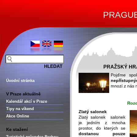
PRAGUE 
PRAŽSKÝ HR
Pojďme spo
nepřístupn
Úvodní stránka
mnozí z nás n
V Praze aktuálně
Kalendář akcí v Praze
Rozc
Tipy na víkend
Zlatý salonek
Akce Online
Zlatý salonek salonek
je jedním z mnoha
prostor, do kterých se
Ke stažení
dostanou pouze
Turistické průvodce Prahou –