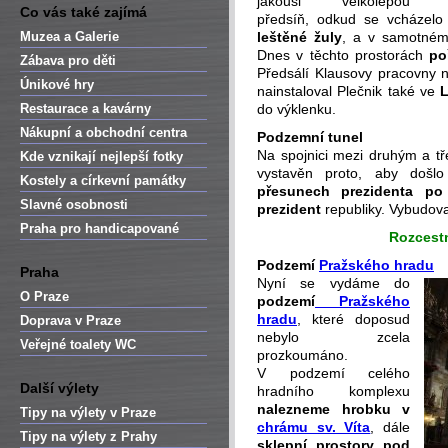
jakousi velkolepou
Co vás také zajímá
předsíň, odkud se vcházelo 
Muzea a Galerie
leštěné žuly
, a v samotném
Dnes v těchto prostorách
po
Zábava pro děti
Předsálí Klausovy pracovny n
Únikové hry
nainstaloval Plečnik také ve
L
Restaurace a kavárny
do výklenku.
Nákupní a obchodní centra
Podzemní tunel
Na spojnici mezi druhým a t
Kde vznikají nejlepší fotky
vystavěn proto, aby došlo
Kostely a církevní památky
přesunech prezidenta po
Slavné osobnosti
prezident
republiky. Vybudoval
Praha pro handicapované
Rozcest
Podzemí
Pražského hradu
Praha
Nyní se vydáme do
O Praze
podzemí
Pražského
hradu
, které doposud
Doprava v Praze
nebylo zcela
Veřejné toalety WC
prozkoumáno.
V podzemí celého
Další výlety
hradního komplexu
nalezneme hrobku v
Tipy na výlety v Praze
chrámu sv. Víta
, dále
Tipy na výlety z Prahy
sklepní prostory pod