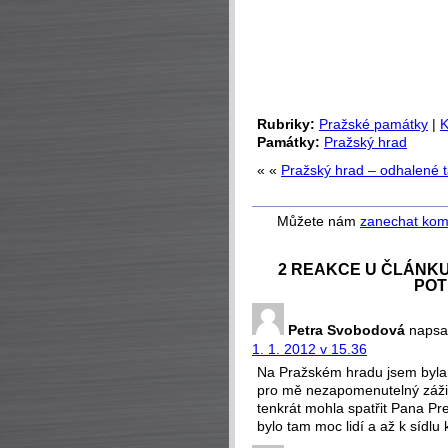
Rubriky:
Pražské památky
|
K
Památky:
Pražský hrad
« «
Pražský hrad – odhalené t
Můžete nám
zanechat kom
2 REAKCE U ČLÁNKU
POT
Petra Svobodová
napsa
1. 1. 2012 v 15.36
Na Pražském hradu jsem byla j
pro mě nezapomenutelný zážit
tenkrát mohla spatřit Pana Pre
bylo tam moc lidí a až k sídlu