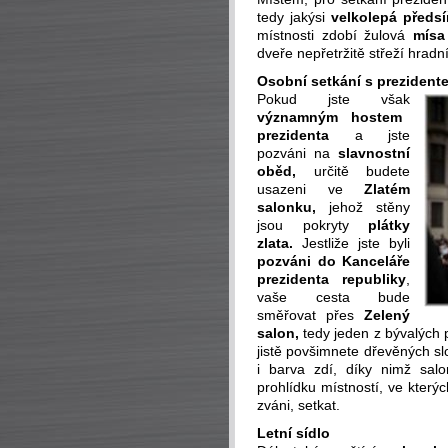
tedy jakýsi
velkolepá předsí
místnosti zdobí žulová
mísa
dveře nepřetržitě střeží hradní
Osobní setkání s prezident
Pokud jste však
významným hostem
prezidenta
a jste
pozváni na
slavnostní
oběd,
určitě budete
usazeni ve
Zlatém
salonku
,
jehož stěny
jsou pokryty
plátky
zlata.
Jestliže jste byli
pozváni do Kanceláře
prezidenta republiky
,
vaše cesta bude
směřovat přes
Zelený
salon,
tedy jeden z bývalých 
jistě povšimnete dřevěných s
i barva zdí, díky nimž sa
prohlídku místností, ve kter
zváni, setkat.
Letní sídlo