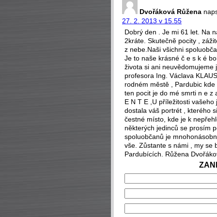
Dvořáková Růžena
naps
27. 2. 2013 v 15.55
Dobrý den . Je mi 61 let. Na
2kráte. Skutečně pocity , záž
z nebe.Naši všichni spoluobčan
Je to naše krásné č e s k é b
života si ani neuvědomujeme 
profesora Ing. Václava KLAUS
rodném městě , Pardubic kde b
ten pocit je do mé smrti n e z
E N T E ,U příležitosti vašeho 
dostala váš portrét , kterého
čestné místo, kde je k nepřeh
některých jedinců se prosím 
spoluobčanů je mnohonásobně 
vše. Zůstante s námi , my se 
Pardubících. Růžena Dvořák
ZAN