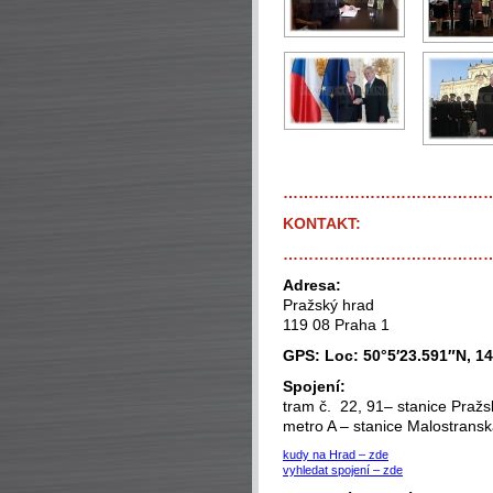
…………………………………
KONTAKT:
…………………………………
Adresa:
Pražský hrad
119 08 Praha 1
GPS: Loc: 50°5′23.591″N, 14
Spojení:
tram č. 22, 91– stanice Pražs
metro A – stanice Malostrans
kudy na Hrad – zde
vyhledat spojení – zde