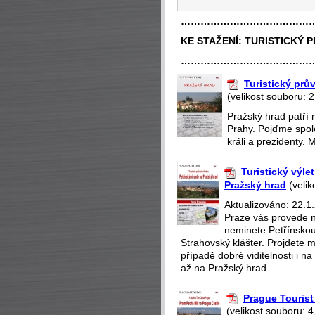
…………………………………
KE STAŽENÍ:
TURISTICKÝ 
…………………………………
Turistický pr
(velikost souboru: 
Pražský hrad patří 
Prahy. Pojďme spole
králi a prezidenty. 
Turistický výle
Pražský hrad
(velik
Aktualizováno: 22.1.
Praze vás provede n
neminete Petřínskou
Strahovský klášter. Projdete m
případě dobré viditelnosti i 
až na Pražský hrad.
Prague Tourist 
(velikost souboru: 4