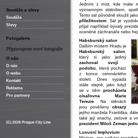
Jedním z míst, kde máte m
významným státníkem, spatř
Soutěže a slevy
Tento sál původně sloužil jako
Soutěže
příležitostem
. Sál je vyzdob
Slevy
přijal například bývalý prezi
oceněné záchranáře nebo hej
Fotogalerie
Habsburský salon
Dalším místem Hradu je
Připravujeme nové fotografie
Habsburský salon
,
který si jako jediný
O nás
zachoval svojí
O nás
podobu
, která pochází
O webu
z konce osmnáctého
století. Dnes vypadá
Kontakt
stále stejně, jako když
Reklama
se v něm
procházela
Pro partnery
císařovna Marie
Terezie
. Na stěnách
jsou pověšeny
obrazy
jejího manžela Františka, dále
také její snachy, zeťové a v
(C) 2026 Prague City Line
prezident Miloš Zeman jedná
Luxusní Impluvium
Místem, pro setkání preziden