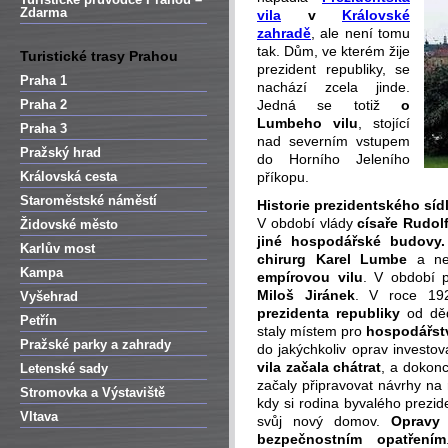
Zdarma
vila
v
Královské
zahradě
, ale není tomu
tak. Dům, ve kterém žije
Turistické trasy Prahou
prezident republiky, se
Praha 1
nachází zcela jinde.
Praha 2
Jedná se totiž
o
Lumbeho vilu
, stojící
Praha 3
nad severním vstupem
Pražský hrad
do Horního Jeleního
Královská cesta
příkopu.
Staroměstské náměstí
Historie prezidentského síd
V období vlády
císaře Rudolfa
Židovské město
jiné hospodářské budovy.
Karlův most
chirurg
Karel Lumbe
a nec
Kampa
empírovou vilu
. V období p
Miloš Jiránek
. V roce 192
Vyšehrad
prezidenta republiky
od děd
Petřín
staly místem pro
hospodářst
Pražské parky a zahrady
do jakýchkoliv oprav investov
vila začala chátrat
, a dokon
Letenské sady
začaly připravovat návrhy na 
Stromovka a Výstaviště
kdy si rodina byvalého prezid
Vltava
svůj nový domov.
Opravy 
bezpečnostním opatřením