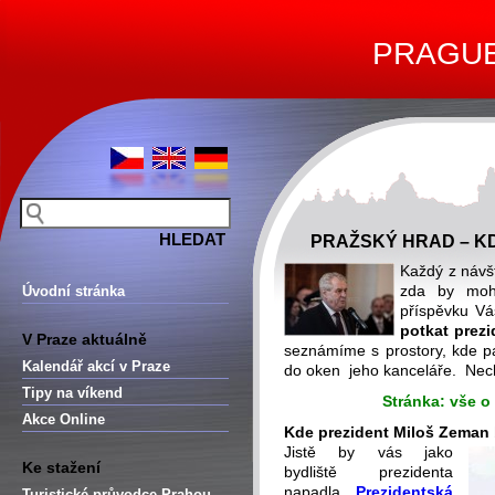
PRAGUE 
PRAŽSKÝ HRAD – K
Každý z návš
zda by mo
Úvodní stránka
příspěvku V
potkat prez
V Praze aktuálně
seznámíme s prostory, kde p
Kalendář akcí v Praze
do oken jeho kanceláře. Nech
Tipy na víkend
Stránka: vše 
Akce Online
Kde prezident Miloš Zeman 
Jistě by vás jako
Ke stažení
bydliště prezidenta
napadla
Prezidentská
Turistické průvodce Prahou –