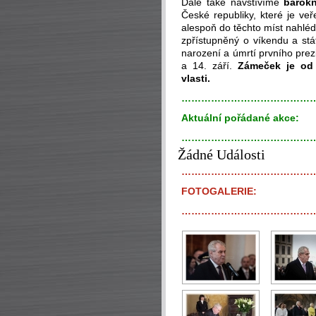
Dále také navštívíme
barok
České republiky, které je ve
alespoň do těchto míst nahlé
zpřístupněný o víkendu a stá
narození a úmrtí prvního prez
a 14. září.
Zámeček je od 
vlasti.
…………………………………
Aktuální pořádané akce:
…………………………………
Žádné Události
…………………………………
FOTOGALERIE:
…………………………………