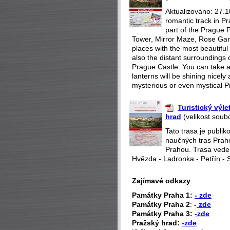
Aktualizováno: 27.1
romantic track in Pr
part of the Prague P
Tower, Mirror Maze, Rose Gar
places with the most beautiful 
also the distant surroundings o
Prague Castle. You can take a 
lanterns will be shining nicely
mysterious or even mystical P
Turistický výl
hrad
(velikost soub
Tato trasa je publi
naučných tras Praho
Prahou. Trasa vede
Hvězda - Ladronka - Petřín - 
Zajímavé odkazy
P
amátky Praha 1:
- zde
Památky Praha 2
:
-
zde
Památky Praha 3:
-zde
Pražský hrad:
-zde