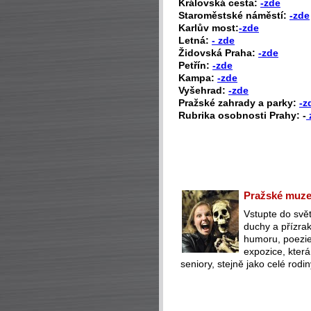
Královská cesta:
-zde
Staroměstské náměstí:
-zde
Karlův most:
-zde
Letná:
- zde
Židovská Praha:
-zde
Petřín:
-zde
Kampa:
-zde
Vyšehrad:
-zde
Pražské zahrady a parky:
-z
Rubrika osobnosti Prahy: -
Pražské muzeu
Vstupte do svět
duchy a přízra
humoru, poezie 
expozice, která
seniory, stejně jako celé rodin