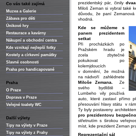
prezidentský pár, činily
dvaa
Co vás také zajímá
Miloš Zeman si vybral také 
Muzea a Galerie
důvodu, že paní Zemanová 
Zábava pro děti
vhodná.
Únikové hry
Kde se můžeme s
Restaurace a kavárny
panem prezidentem
setkat
Nákupní a obchodní centra
Při procházkách po
Kde vznikají nejlepší fotky
Pražském hradu je
Kostely a církevní památky
zcela zbytečné
pokukovat po
Slavné osobnosti
kolemjdoucích
Praha pro handicapované
v domnění, že možná
na nádvoří zahlédnete
Miloše Zemana
.
Ze
Praha
svého bydliště –
O Praze
Lumbeho vily používá
Doprava v Praze
auto, které zastaví přímo 
přesouvání hlavy státu v rám
Veřejné toalety WC
Ty byly postaveny architektem
pro prezidentovu bezpečno
Další výlety
střetnutím s širokou veřejn
Tipy na výlety v Praze
míst, kde prezident Zeman pr
Tipy na výlety z Prahy
Reprezentační sál