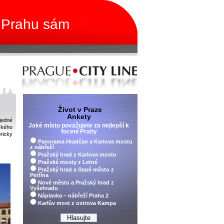
 Prahu sám
Život v Praze
Ankety
jedné
Jaké místo považujete za nejlepší k
ského
focení Prahy
ricky
Panorama Hradčan a Karlova mostu
z nábřeží
Pražský hrad z Karlova mostu
Pražské mosty z Letné
Pražský hrad a Staré město z
Petřína
Nové město a Pražský hrad z
Vyšehradu
Náplavka – nábřeží Praha 2
Karlův most z ostrova Kampa