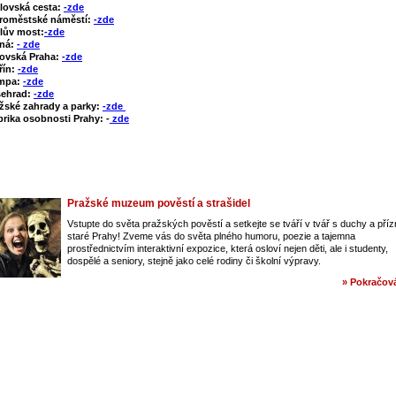
lovská cesta:
-zde
roměstské náměstí:
-zde
lův most:
-zde
tná:
- zde
ovská Praha:
-zde
řín:
-zde
mpa:
-zde
šehrad:
-zde
žské zahrady a parky:
-zde
rika osobnosti Prahy: -
zde
Pražské muzeum pověstí a strašidel
Vstupte do světa pražských pověstí a setkejte se tváří v tvář s duchy a pří
staré Prahy! Zveme vás do světa plného humoru, poezie a tajemna
prostřednictvím interaktivní expozice, která osloví nejen děti, ale i studenty,
dospělé a seniory, stejně jako celé rodiny či školní výpravy.
» Pokračová