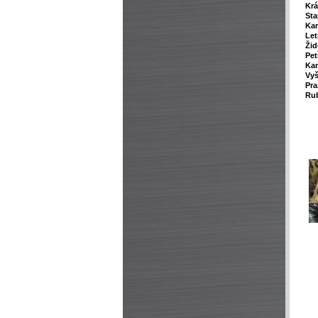
Krá
Sta
Kar
Le
Žid
Pet
Ka
Vy
Pra
Rub