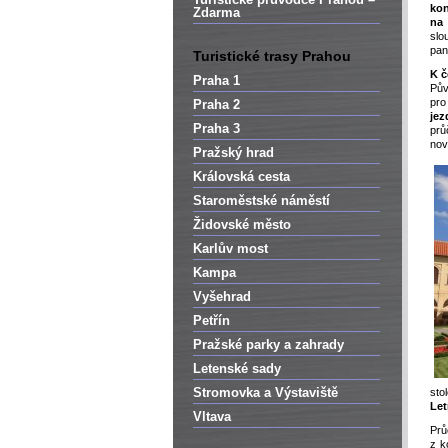
kon
Zdarma
na 
slo
pan
Turistické trasy Prahou
K č
Praha 1
Pův
p
Praha 2
jez
Praha 3
prů
nov
Pražský hrad
Královská cesta
Staroměstské náměstí
Židovské město
Karlův most
Kampa
Vyšehrad
Petřín
Pražské parky a zahrady
Letenské sady
Stromovka a Výstaviště
sto
Let
Vltava
Prů
z 