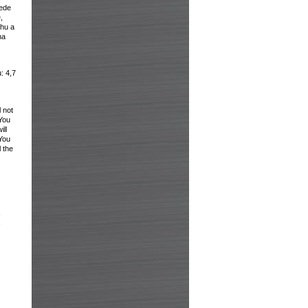
vede
,
ahu a
na
: 4,7
l not
You
ill
 You
l the
,