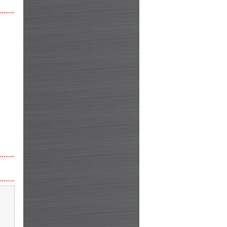
………
………
………