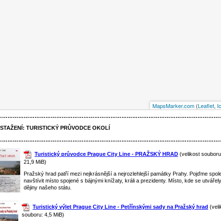
MapsMarker.com
(
Leaflet
,
I
……………………………………………………………………………………………………………
 STAŽENÍ:
TURISTICKÝ PRŮVODCE OKOLÍ
……………………………………………………………………………………………………………
Turistický průvodce Prague City Line - PRAŽSKÝ HRAD
(velikost souboru
21,9 MiB)
Pražský hrad patří mezi nejkrásnější a nejrozlehlejší památky Prahy. Pojďme spol
navštívit místo spojené s bájnými knížaty, králi a prezidenty. Místo, kde se utvářel
dějiny našeho státu.
Turistický výlet Prague City Line - Petřínskými sady na Pražský hrad
(veli
souboru: 4,5 MiB)