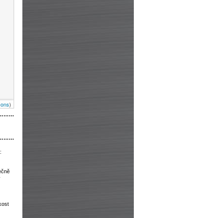
cons
)
………
………
:
ečně
y
kost