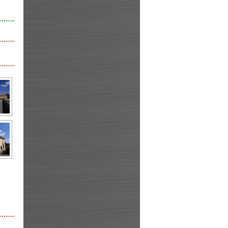
………
………
………
………