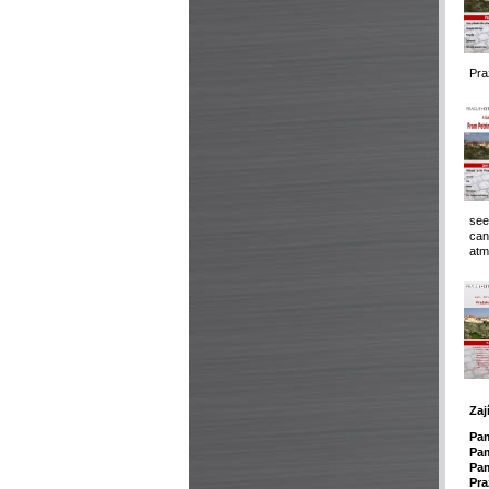
Pra
see
can
atm
Zaj
P
a
Pam
Pam
Pra