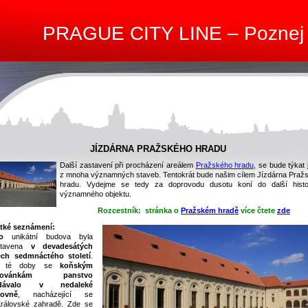
PRAGUE CITY LINE – Poznej
JÍZDÁRNA PRAŽSKÉHO HRADU
Další zastavení při procházení areálem
Pražského hradu,
se bude týkat 
z mnoha významných staveb. Tentokrát bude našim cílem Jízdárna Praž
hradu. Vydejme se tedy za doprovodu dusotu koní do další histo
významného objektu.
-
Rozcestník: stránka o
Pražském hradě
více čtete
zde
tké seznámení:
to
unikátní budova byla
stavena
v devadesátých
ech sedmnáctého století
.
 té doby se
koňským
dovánkám panstvo
dávalo v nedaleké
čovně
, nacházející se
rálovské zahradě. Zde se