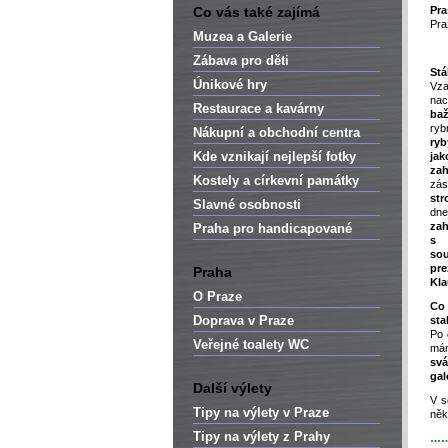
Co vás také zajímá
Pr
Pra
Muzea a Galerie
Zábava pro děti
Stá
Únikové hry
Vza
na
Restaurace a kavárny
baž
ryb
Nákupní a obchodní centra
ry
Kde vznikají nejlepší fotky
ja
zah
Kostely a církevní památky
z
str
Slavné osobnosti
dn
za
Praha pro handicapované
s 
s
pre
Praha
Kla
O Praze
Co
Doprava v Praze
sta
Po 
Veřejné toalety WC
má
svá
gal
Další výlety
V s
Tipy na výlety v Praze
něk
Tipy na výlety z Prahy
…