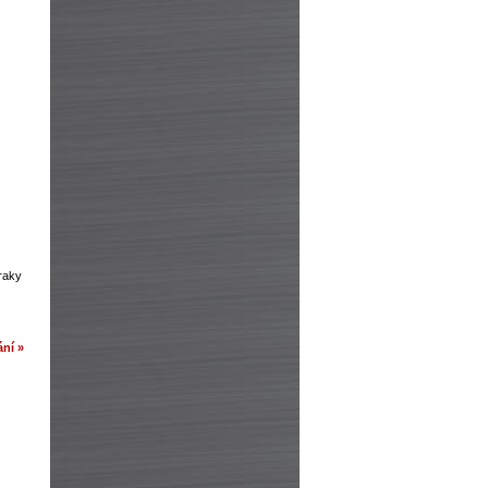
zraky
ní »