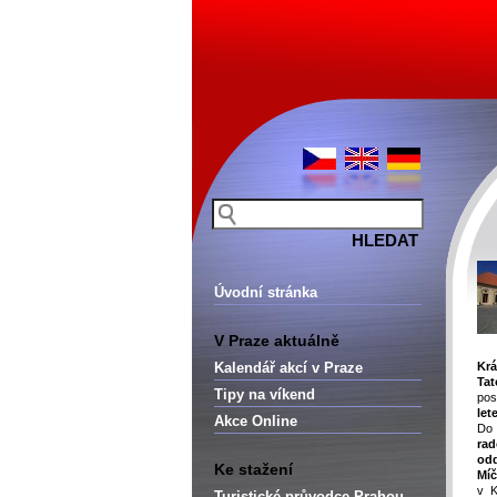
Úvodní stránka
V Praze aktuálně
Kalendář akcí v Praze
Krá
Ta
Tipy na víkend
po
let
Akce Online
Do
ra
od
Ke stažení
Mí
v K
Turistické průvodce Prahou –