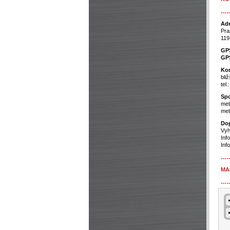
…
Adr
Pra
119
GP
GP
Kon
bli
tel
Spo
met
met
Dop
Vyh
Inf
Inf
…
MA
…