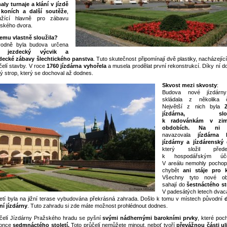
aly turnaje a klání v jízdě
koních a další soutěže
,
užící hlavně pro zábavu
ského dvora.
emu vlastně sloužila?
odně byla budova určena
ro
jezdecký výcvik a
decké zábavy šlechtického panstva
. Tuto skutečnost připomínají dvě plastiky, nacházejíc
čelí stavby. V roce
1760 jízdárna vyhořela
a musela prodělat první rekonstrukcí. Díky ní d
ý strop, který se dochoval až dodnes.
Skvost mezi skvosty
:
Budova nové jízdárn
skládala z několika č
Největší z nich byla
jízdárna, slouž
k radovánkám v zim
obdobích. Na ni
p
navazovala
jízdárna 
jízdárny a jízdárenský 
který složil přede
k hospodářským úče
V areálu nemohly pochopi
chybět
ani stáje pro 
Všechny tyto nové ob
sahají do
šestnáctého st
V padesátých letech dvac
letí byla na jižní terase vybudována překrásná zahrada. Došlo k tomu v místech původní
ní jízdárny
. Tuto zahradu si zde máte možnost prohlédnout dodnes.
čelí Jízdárny Pražského hradu se pyšní
svými nádhernými barokními prvky
, které poc
konce
sedmnáctého století.
Toto průčelí nemůžete minout, neboť tvoří
převážnou části ul