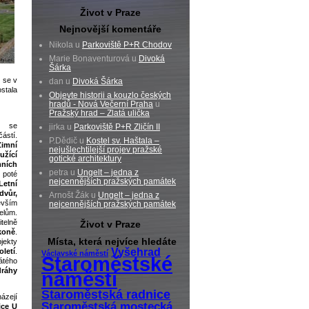
Život v Praze
Nejnovější komentáře
Nikola u
Parkoviště P+R Chodov
Marie Bonaventurová u
Divoká
Šárka
í se v
dan u
Divoká Šárka
ostala
Objevte historii a kouzlo českých
hradů - Nová Večerní Praha
u
Pražský hrad – Zlatá ulička
y se
jirka u
Parkoviště P+R Zličín II
ástí.
P.Dědič u
Kostel sv. Haštala –
Zimní
nejušlechtilejší projev pražské
ící
gotické architektury
ních
petra u
Ungelt – jedna z
oté
nejcennějších pražských památek
Letní
dvůr,
Arnošt Žák u
Ungelt – jedna z
vším
nejcennějších pražských památek
lům.
telně
Život v Praze
koně
.
Místa, která nejvíce hledáte
jekty
Vyšehrad
oletí
.
Václavské náměstí
Staroměstské
átého
dráhy
náměstí
Staroměstská radnice
házejí
Staroměstská mostecká
ice U