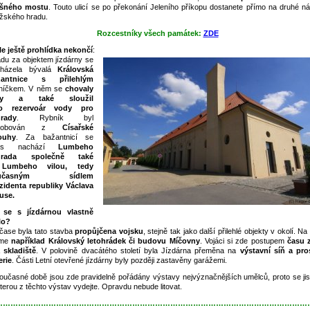
ašného mostu
. Touto ulicí se po překonání Jeleního příkopu dostanete přímo na druhé ná
žského hradu.
Rozcestníky všech památek:
ZDE
le ještě prohlídka nekončí
:
du za objektem jízdárny se
cházela bývalá
Královská
antnice
s přilehlým
níčkem. V něm se
chovaly
by a také sloužil
ko rezervoár vody pro
rady
. Rybník byl
ásobován z
Císařské
ouhy
. Za bažantnicí se
es nachází
Lumbeho
hrada společně také
Lumbeho vilou,
tedy
oučasným sídlem
zidenta republiky Václava
use.
 se s jízdárnou vlastně
lo?
čase byla tato stavba
propůjčena vojsku
, stejně tak jako další přilehlé objekty v okolí. Na
me
například Královský letohrádek či budovu Míčovny
. Vojáci si zde postupem
času z
 skladiště
. V polovině dvacátého století byla Jízdárna přeměna na
výstavní síň a pro
erie
. Části Letní otevřené jízdárny byly později zastavěny garážemi.
oučasné době jsou zde pravidelně pořádány výstavy nejvýznačnějších umělců, proto se jis
terou z těchto výstav vydejte. Opravdu nebude litovat.
……………………………………………………………………………………………………………