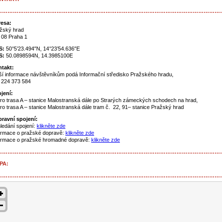
……………………………………………………………………………………………………………
esa:
žský hrad
 08 Praha 1
S:
50°5’23.494″N, 14°23’54.636″E
S:
50.0898594N, 14.3985100E
takt:
žší informace návštěvníkům podá Informační středisko Pražského hradu,
.: 224 373 584
jení:
ro trasa A – stanice Malostranská dále po Strarých zámeckých schodech na hrad,
ro trasa A – stanice Malostranská dále tram č. 22, 91– stanice Pražský hrad
ravní spojení:
ledání spojení:
klikněte zde
ormace o pražské dopravě:
klikněte zde
ormace o pražské hromadné dopravě:
klikněte zde
……………………………………………………………………………………………………………
PA:
……………………………………………………………………………………………………………