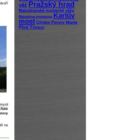
Pražský hrad
dvoří
věž
Malostranské mostecké věže
Karlův
Maiselova synagoga
most
Chrám Panny Marie
Před Týnem
 mysli
řídili
story
tě na
………