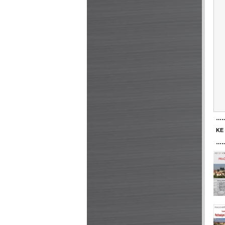
…
KE
…