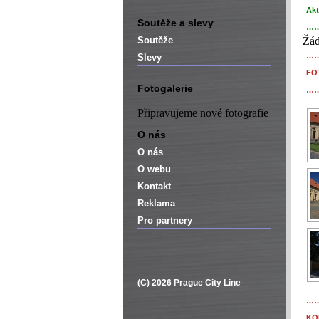
Akt
Soutěže a slevy
…
Soutěže
Žád
…
Slevy
FO
Fotogalerie
…
Připravujeme nové fotografie
O nás
O nás
O webu
Kontakt
Reklama
Pro partnery
(C) 2026 Prague City Line
…
KO