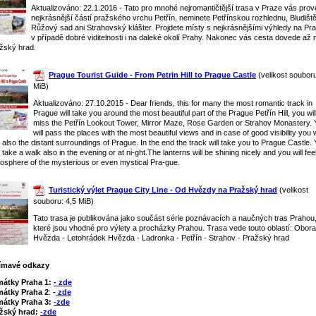
Aktualizováno: 22.1.2016 - Tato pro mnohé nejromantičtější trasa v Praze vás pro
nejkrásnější částí pražského vrchu Petřín, neminete Petřínskou rozhlednu, Bludiště
Růžový sad ani Strahovský klášter. Projdete místy s nejkrásnějšími výhledy na Pr
v případě dobré viditelnosti i na daleké okolí Prahy. Nakonec vás cesta dovede až 
žský hrad.
Prague Tourist Guide - From Petrin Hill to Prague Castle
(velikost souboru
MiB)
Aktualizováno: 27.10.2015 - Dear friends, this for many the most romantic track in
Prague will take you around the most beautiful part of the Prague Petřín Hill, you wil
miss the Petřín Lookout Tower, Mirror Maze, Rose Garden or Strahov Monastery. 
will pass the places with the most beautiful views and in case of good visibility you w
 also the distant surroundings of Prague. In the end the track will take you to Prague Castle.
 take a walk also in the evening or at ni-ght.The lanterns will be shining nicely and you will fee
osphere of the mysterious or even mystical Pra-gue.
Turistický výlet Prague City Line - Od Hvězdy na Pražský hrad
(velikost
souboru: 4,5 MiB)
Tato trasa je publikována jako součást série poznávacích a naučných tras Prahou
které jsou vhodné pro výlety a procházky Prahou. Trasa vede touto oblastí: Obora
Hvězda - Letohrádek Hvězda - Ladronka - Petřín - Strahov - Pražský hrad
ímavé odkazy
mátky Praha 1:
- zde
átky Praha 2
:
-
zde
átky Praha 3:
-zde
žský hrad:
-zde