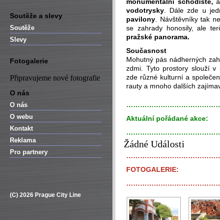
monumentální schodiště,
a
vodotrysky
. Dále zde u jed
Soutěže a slevy
pavilony
. Návštěvníky tak n
Soutěže
se zahrady honosily, ale te
pražské panorama.
Slevy
Současnost
Mohutný pás nádherných zahr
Fotogalerie
zdmi. Tyto prostory slouží v
zde různé kulturní a společen
Připravujeme nové fotografie
rauty a mnoho dalších zajímav
O nás
…………………………………
O nás
O webu
Aktuální pořádané akce:
Kontakt
…………………………………
Reklama
Žádné Události
Pro partnery
…………………………………
FOTOGALERIE:
…………………………………
(C) 2026 Prague City Line