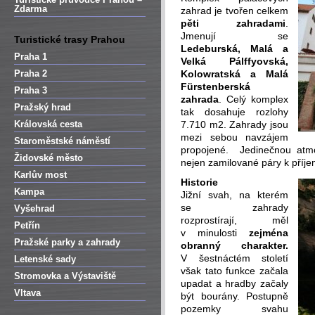
Zdarma
zahrad je tvořen celkem
pěti zahradami
.
Jmenují se
Turistické trasy Prahou
Ledeburská, Malá a
Praha 1
Velká Pálffyovská,
Praha 2
Kolowratská a Malá
Fürstenberská
Praha 3
zahrada
. Celý komplex
Pražský hrad
tak dosahuje rozlohy
Královská cesta
7.710 m2. Zahrady jsou
mezi sebou navzájem
Staroměstské náměstí
propojené. Jedinečnou atm
Židovské město
nejen zamilované páry k pří
Karlův most
Historie
Kampa
Jižní svah, na kterém
se zahrady
Vyšehrad
rozprostírají, měl
Petřín
v minulosti
zejména
Pražské parky a zahrady
obranný charakter.
V šestnáctém století
Letenské sady
však tato funkce začala
Stromovka a Výstaviště
upadat a hradby začaly
Vltava
být bourány. Postupně
pozemky svahu