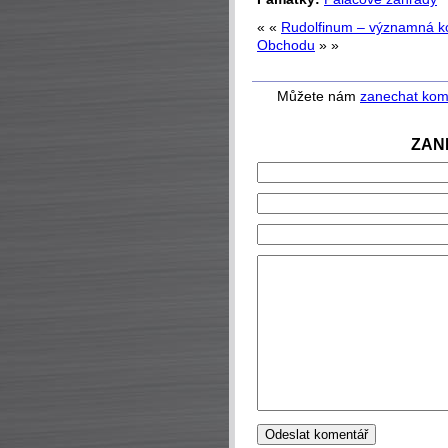
« «
Rudolfinum – významná ko
Obchodu
» »
Můžete nám
zanechat kom
ZAN