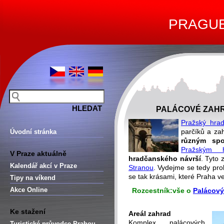
PRAGUE 
PALÁCOVÉ ZAH
Pražský hra
parčíků a za
Úvodní stránka
různým spo
Pražským 
V Praze aktuálně
hradčanského návrší
. Tyto
Kalendář akcí v Praze
Stranou
. Vydejme se tedy pro
se tak krásami, které Praha v
Tipy na víkend
Akce Online
Rozcestník:
vše o
Palácov
Ke stažení
Areál zahrad
Komplex palácových
Turistické průvodce Prahou –