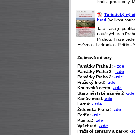
králi a prezidenty. 
Turistický výl
hrad
(velikost soub
Tato trasa je publi
naučných tras Praho
Prahou. Trasa vede
Hvězda - Ladronka - Petřín - 
Zajímavé odkazy
P
amátky Praha 1:
- zde
Památky Praha 2
:
-
zde
Památky Praha 3:
-zde
Pražský hrad:
-zde
Královská cesta:
-zde
Staroměstské náměstí:
-zde
Karlův most:
-zde
Letná:
- zde
Židovská Praha:
-zde
Petřín:
-zde
Kampa:
-zde
Vyšehrad:
-zde
Pražské zahrady a parky:
-z