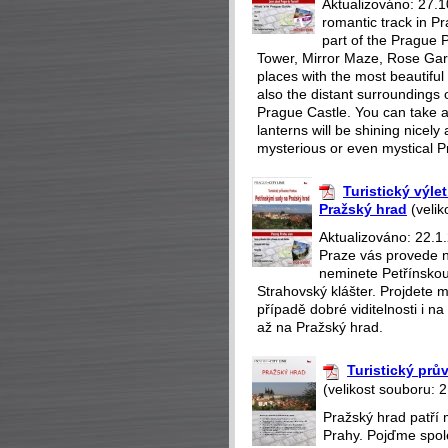
Aktualizováno: 27.1
romantic track in Pr
part of the Prague P
Tower, Mirror Maze, Rose Gar
places with the most beautiful 
also the distant surroundings o
Prague Castle. You can take a 
lanterns will be shining nicely
mysterious or even mystical P
Turistický výle
Pražský hrad
(velik
Aktualizováno: 22.1.
Praze vás provede n
neminete Petřínskou
Strahovský klášter. Projdete m
případě dobré viditelnosti i 
až na Pražský hrad.
Turistický pr
(velikost souboru: 
Pražský hrad patří 
Prahy. Pojďme spole