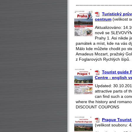
…………………………………
Turistický prův
centrum
(velikost 
Aktualizováno: 14.
nově se SLEVOVÝMI
Prahy 1. Asi nikde 
památek a míst, kde na vás dý
Málo kde můžete chodit po st
Amadeus Mozart, pražský Gol
z Foglarových Rychlých šípů.
Tourist guide P
Centre - english v
Updated: 30.10.2018
attractive parts of
can find such a con
where the history and romance
DISCOUNT COUPONS
Prague Tourist 
(velikost souboru: 4