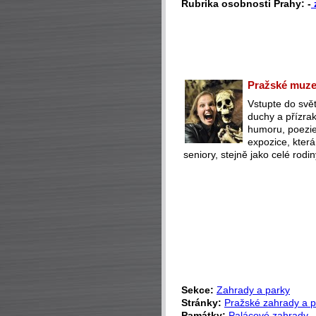
Rubrika osobnosti Prahy: -
Pražské muzeu
Vstupte do svět
duchy a přízra
humoru, poezie 
expozice, která
seniory, stejně jako celé rodin
Sekce:
Zahrady a parky
Stránky:
Pražské zahrady a p
Památky:
Palácové zahrady