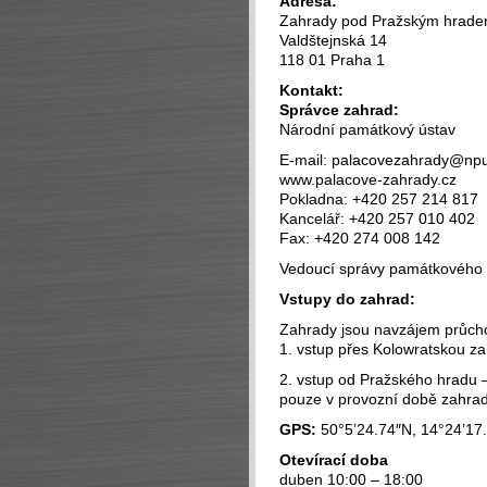
Adresa:
Zahrady pod Pražským hrad
Valdštejnská 14
118 01 Praha 1
Kontakt:
Správce zahrad:
Národní památkový ústav
E-mail: palacovezahrady@npu
www.palacove-zahrady.cz
Pokladna: +420 257 214 817
Kancelář: +420 257 010 402
Fax: +420 274 008 142
Vedoucí správy památkového 
Vstupy do zahrad:
Zahrady jsou navzájem průchoz
1. vstup přes Kolowratskou zah
2. vstup od Pražského hradu 
pouze v provozní době zahra
GPS:
50°5’24.74″N, 14°24’17
Otevírací doba
duben 10:00 – 18:00