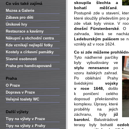
skoupila šlechta a
Co vás také zajímá
bohatí měšťané
.
Muzea a Galerie
Postupně zde u stavení, kte
Zábava pro děti
které sloužily především pro p
zde však byly vinice. V ro
Únikové hry
dnešní Fürstenberské
. O 
Restaurace a kavárny
zahrada, která se nach
Nákupní a obchodní centra
Ledeburským palácem
se na
vznikly až v roce 1624.
Kde vznikají nejlepší fotky
Kostely a církevní památky
Co si zde můžeme prohlédn
Tyto nádherné parčíky
Slavné osobnosti
byly vybudovány ve
Praha pro handicapované
stylu renesance
po
vzoru italských zahrad.
Po obléhání Prahy
Praha
švédskými
vojsky
O Praze
v roce 1648,
došlo
Doprava v Praze
k poničení celého
doposud překrásného
Veřejné toalety WC
komplexu. Úpravy, které
proběhly na jejich
Další výlety
záchranu, byly
již
Tipy na výlety v Praze
barokní.
Balustrádové
terasy byly bohatě
ozdob
Tipy na výlety z Prahy