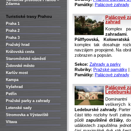
Zdarma
Památky:
Palácové zahrady
Turistické trasy Prahou
Palácové z
zahrad
Praha 1
Komplex pa
Praha 2
zahradami
.
Praha 3
Pálffyovská, Kolowratsk
Pražský hrad
komplex tak dosahuje roz
navzájem propojené. Na obrá
Královská cesta
zobrazen a popsán.
Staroměstské náměstí
Sekce:
Zahrady a parky
Židovské město
Rubriky:
Pražské památky
|
Karlův most
Památky:
Palácové zahrady
Kampa
Vyšehrad
Palácové z
Ledeburská
Petřín
Dominantní
Pražské parky a zahrady
veškerých k
Letenské sady
Ledeburské zahrady
. Parte
Stromovka a Výstaviště
část této rozlohy tvoří zatr
půdě
zapuštěné držáky
, do
Vltava
událostech zapuštěna jednot
činí maximálně dvě stě šes