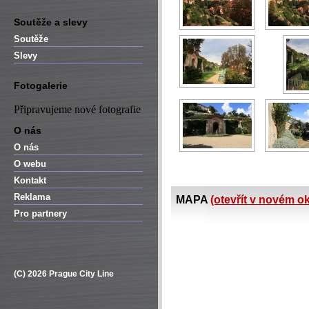
Soutěže a slevy
Soutěže
Slevy
Fotogalerie
Připravujeme nové fotografie
O nás
O nás
O webu
Kontakt
Reklama
MAPA
(otevřít v novém o
Pro partnery
(C) 2026 Prague City Line