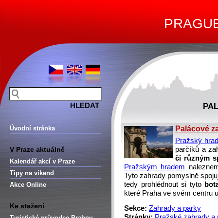
PRAGUE 
PA
Úvodní stránka
Palácové z
Pražský hra
V Praze aktuálně
parčíků a za
či různým s
Kalendář akcí v Praze
Pražským hradem
nalezne
Tipy na víkend
Tyto zahrady pomyslně spoju
tedy prohlédnout si tyto
bot
Akce Online
které Praha ve svém centru 
Ke stažení
Sekce:
Zahrady a parky
Stránky:
Pražské zahrady a 
Turistické průvodce Prahou –