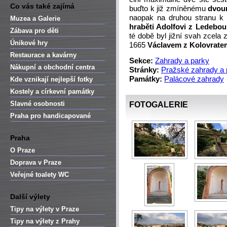
Co vás také zajímá
buďto k již zmíněnému
dvou
naopak na druhou stranu 
Muzea a Galerie
hraběti Adolfovi z Ledebou
Zábava pro děti
té době byl jižní svah zcela
Únikové hry
1665
Václavem z Kolovrate
Restaurace a kavárny
Sekce:
Zahrady a parky
Nákupní a obchodní centra
Stránky:
Pražské zahrady a 
Památky:
Palácové zahrady
Kde vznikají nejlepší fotky
Kostely a církevní památky
Slavné osobnosti
FOTOGALERIE
Praha pro handicapované
Praha
O Praze
Doprava v Praze
Veřejné toalety WC
Další výlety
Tipy na výlety v Praze
Tipy na výlety z Prahy