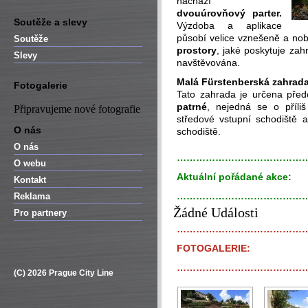
nachází
dvouúrovňový parter.
Soutěže a slevy
Výzdoba a aplikace
působí velice vznešeně a no
Soutěže
prostory
, jaké poskytuje zah
Slevy
navštěvována.
Malá Fürstenberská zahrad
Fotogalerie
Tato zahrada je určena pře
patrné
, nejedná se o příli
Připravujeme nové fotografie
středové vstupní schodiště 
O nás
schodiště.
O nás
…………………………………
O webu
Aktuální pořádané akce:
Kontakt
…………………………………
Reklama
Žádné Události
Pro partnery
…………………………………
FOTOGALERIE:
…………………………………
(C) 2026 Prague City Line