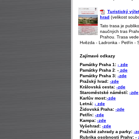
Turistický výl
hrad
(velikost soub
Tato trasa je publi
naučných tras Praho
Prahou. Trasa vede
Hvězda - Ladronka - Petřín - 
Zajímavé odkazy
P
amátky Praha 1:
- zde
Památky Praha 2
:
-
zde
Památky Praha 3:
-zde
Pražský hrad:
-zde
Královská cesta:
-zde
Staroměstské náměstí:
-zde
Karlův most:
-zde
Letná:
- zde
Židovská Praha:
-zde
Petřín:
-zde
Kampa:
-zde
Vyšehrad:
-zde
Pražské zahrady a parky:
-z
Rubrika osobnosti Prahy: -