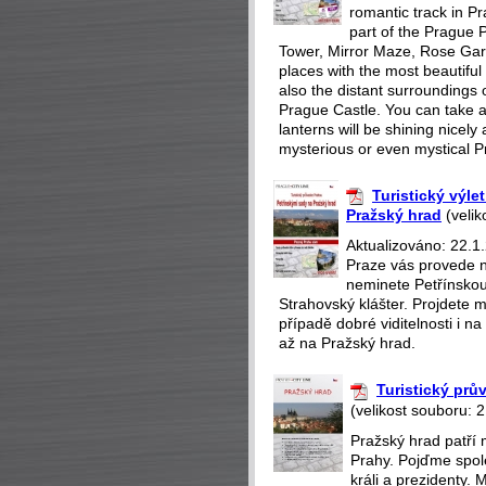
romantic track in Pr
part of the Prague P
Tower, Mirror Maze, Rose Gar
places with the most beautiful 
also the distant surroundings o
Prague Castle. You can take a 
lanterns will be shining nicely
mysterious or even mystical P
Turistický výle
Pražský hrad
(velik
Aktualizováno: 22.1.
Praze vás provede n
neminete Petřínskou
Strahovský klášter. Projdete m
případě dobré viditelnosti i 
až na Pražský hrad.
Turistický pr
(velikost souboru: 
Pražský hrad patří 
Prahy. Pojďme spole
králi a prezidenty. 