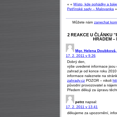
« «
Místo, kde pohádky a báje
Petřínské sady – Malovanka
»
Můžete nám
zanechat kom
2 REAKCE U ČLÁNKU 
HRADEM –
Mgr. Helena Doubková,
17. 2. 2011 v 9.26
Dobrý den,
výše uvedené informace jsou
zahrad je od konce roku 201
informace naleznete na strán
zahrady.cz
POZOR – nikoli
ht
původní provozovatel a nájemc
Předem děkuji za úpravu těcht
petrz
napsal:
17. 2. 2011 v 13.41
děkujeme za upozornění, inf