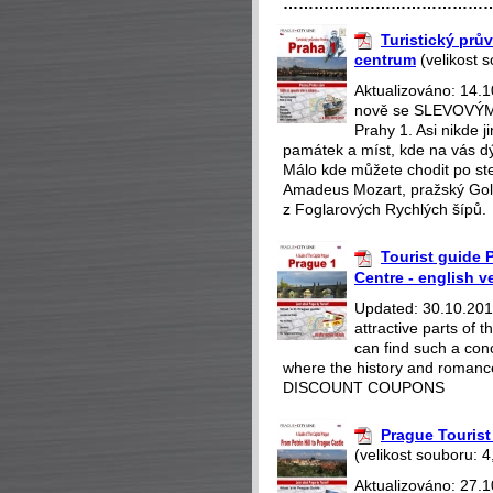
…………………………………
Turistický prův
centrum
(velikost 
Aktualizováno: 14.
nově se SLEVOVÝMI
Prahy 1. Asi nikde 
památek a míst, kde na vás dý
Málo kde můžete chodit po st
Amadeus Mozart, pražský Gol
z Foglarových Rychlých šípů.
Tourist guide P
Centre - english v
Updated: 30.10.2018
attractive parts of
can find such a con
where the history and romance
DISCOUNT COUPONS
Prague Tourist 
(velikost souboru: 4
Aktualizováno: 27.1