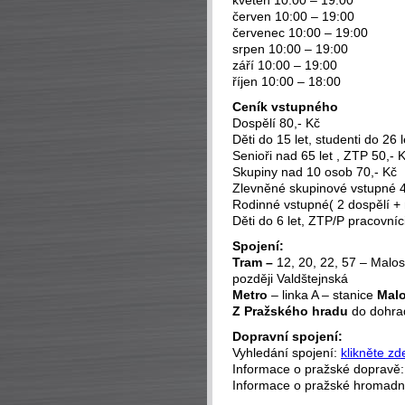
květen 10:00 – 19:00
červen 10:00 – 19:00
červenec 10:00 – 19:00
srpen 10:00 – 19:00
září 10:00 – 19:00
říjen 10:00 – 18:00
Ceník vstupného
Dospělí 80,- Kč
Děti do 15 let, studenti do 26 l
Senioři nad 65 let , ZTP 50,- 
Skupiny nad 10 osob 70,- Kč
Zlevněné skupinové vstupné 4
Rodinné vstupné( 2 dospělí + 
Děti do 6 let, ZTP/P pracovn
Spojení:
Tram –
12, 20, 22, 57 – Malos
později Valdštejnská
Metro
– linka A – stanice
Malo
Z Pražského hradu
do dohrad
Dopravní spojení:
Vyhledání spojení:
klikněte zd
Informace o pražské dopravě
Informace o pražské hromad