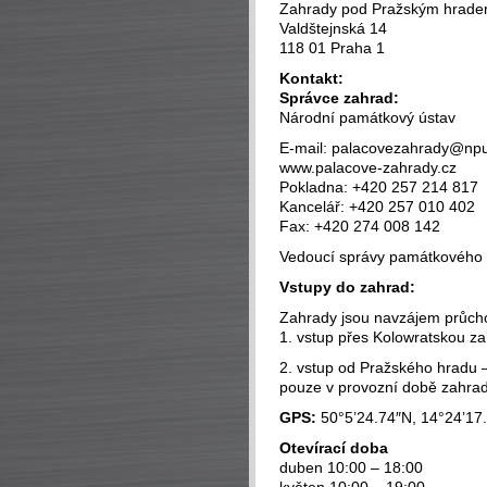
Zahrady pod Pražským hrad
Valdštejnská 14
118 01 Praha 1
Kontakt:
Správce zahrad:
Národní památkový ústav
E-mail: palacovezahrady@npu
www.palacove-zahrady.cz
Pokladna: +420 257 214 817
Kancelář: +420 257 010 402
Fax: +420 274 008 142
Vedoucí správy památkového 
Vstupy do zahrad:
Zahrady jsou navzájem průchoz
1. vstup přes Kolowratskou zah
2. vstup od Pražského hradu 
pouze v provozní době zahra
GPS:
50°5’24.74″N, 14°24’17
Otevírací doba
duben 10:00 – 18:00