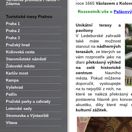
roce 1665
Václavem z Kolov
Zdarma
Rozcestník:
vše o
Palácov
Turistické trasy Prahou
Praha 1
Unikátní terasy a
pavilony
Praha 2
V Ledeburské zahradě
Praha 3
také máte možnost
Pražský hrad
stanout na
nádherných
terasách
, ze kterých se
Královská cesta
vám rozprostře jako na
Staroměstské náměstí
dlani
překrásný výhled
Židovské město
na celé historické
centrum
hlavního
Karlův most
města. Pokud můžeme
Kampa
doporučit, vystoupejte
Vyšehrad
na tu nejvyšší z nich, na
které se nalézá překrásný
Petřín
postavena hlavně pro koncer
Pražské parky a zahrady
akustiku, díky které mají 
Letenské sady
kulturní zážitek.
Stromovka a Výstaviště
Vltava