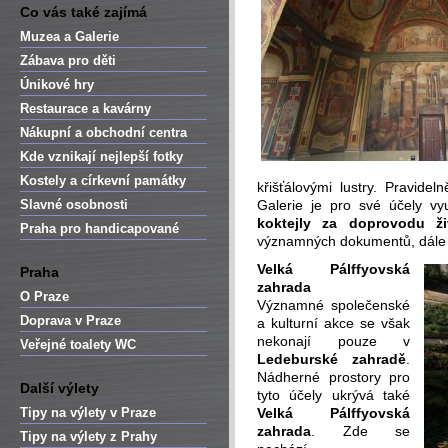
Co vás také zajímá
Muzea a Galerie
Zábava pro děti
Únikové hry
Restaurace a kavárny
Nákupní a obchodní centra
Kde vznikají nejlepší fotky
Kostely a církevní památky
křišťálovými lustry. Pravide
Slavné osobnosti
Galerie je pro své účely vy
koktejly za doprovodu ž
Praha pro handicapované
významných dokumentů, dále
Velká Pálffyovská
Praha
zahrada
O Praze
Významné společenské
Doprava v Praze
a kulturní akce se však
nekonají pouze v
Veřejné toalety WC
Ledeburské zahradě
.
Nádherné prostory pro
Další výlety
tyto účely ukrývá také
Tipy na výlety v Praze
Velká Pálffyovská
zahrada
. Zde se
Tipy na výlety z Prahy