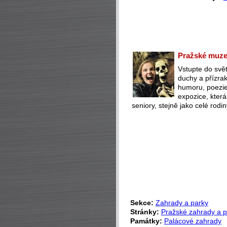
Pražské muzeu
Vstupte do svět
duchy a přízra
humoru, poezie 
expozice, která
seniory, stejně jako celé rodin
Sekce:
Zahrady a parky
Stránky:
Pražské zahrady a p
Památky:
Palácové zahrady