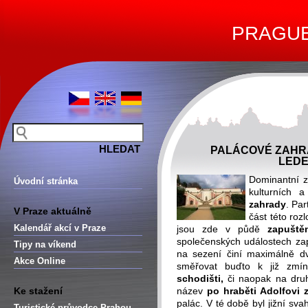
PRAGUE 
PALÁCOVÉ ZAHR
LED
Dominantní z
Úvodní stránka
kulturních 
zahrady
. Par
V Praze aktuálně
část této roz
Kalendář akcí v Praze
jsou zde v půdě
zapuště
společenských událostech zap
Tipy na víkend
na sezení činí maximálně d
Akce Online
směřovat buďto k již zm
schodišti,
či naopak na dru
Ke stažení
název
po hraběti Adolfovi 
palác. V té době byl jižní sv
Turistické průvodce Prahou –