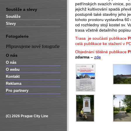
petřínských svazích vinice, po
jejichž kultivování spadá převá
Soutěže a slevy
postupně také stavěny jeho je
Soutěže
tohoto prostoru vystavěna 60
Slevy
od rozhledny stojí kostel sv.
trasa včetně detailního popis
Fotogalerie
Trasa je součástí publikace
P
celá publikace ke stažení v P
Připravujeme nové fotografie
Objednání tištěné publikace
P
O nás
zdarma –
zde
O nás
O webu
Kontakt
Reklama
Pro partnery
(C) 2026 Prague City Line