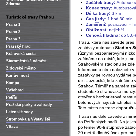
Začátek trasy:
Autobusov
Zdarma
Konec trasy:
Autobusová
Délka trasy:
3 km
Turistické trasy Prahou
Čas jízdy:
1 hod 30 min
Zaměření:
poznávací – hi
Praha 1
Obtížnost:
nejlehčí
Praha 2
Cenová hladina:
do 50.-
Praha 3
Trasu, která nás zavede přes
Pražský hrad
zastávky autobusu
Stadion S
různými bezbariérovými nízk
Královská cesta
začínáme na místě, kde jsme u
Staroměstské náměstí
Strahovském stadionu se zde 
Židovské město
Informace o něm naleznete v 
zastávky se rovnou vydáme p
Karlův most
ulici Jezdecká, kde zatočíme 
Kampa
Strahov. Téměř na samém zač
Vyšehrad
studentské strahovské menzy. V
otevřená bezbariérová restaur
Petřín
betonových nájezdních plošiná
Pražské parky a zahrady
Toto místo na trase doporuču
Letenské sady
Trasa nás dále zavede z mírn
Stromovka a Výstaviště
do Petřínských sadů. Na jejich
Vltava
po téměř 90-ti stupňové zatáč
20 metrů dlouhý úsek pro mec