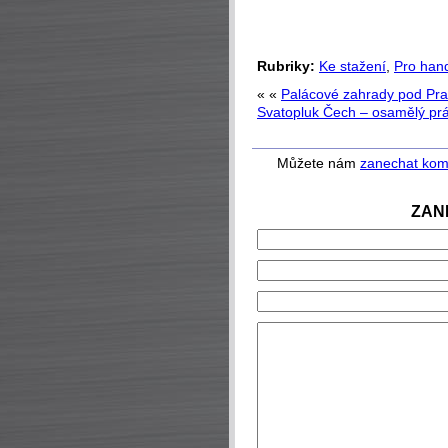
Rubriky:
Ke stažení
,
Pro han
« «
Palácové zahrady pod Pr
Svatopluk Čech – osamělý p
Můžete nám
zanechat kom
ZAN