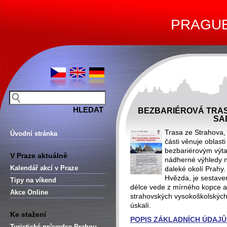
PRAGUE 
BEZBARIÉROVÁ TRAS
SA
Trasa ze Strahova,
Úvodní stránka
části věnuje oblasti 
bezbariérovým výta
V Praze aktuálně
nádherné výhledy na
Kalendář akcí v Praze
daleké okolí Prahy
Hvězda, je sestave
Tipy na víkend
délce vede z mírného kopce a 
Akce Online
strahovských vysokoškolských 
úskalí.
Ke stažení
POPIS ZÁKLADNÍCH ÚDAJŮ
Turistické průvodce Prahou –