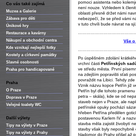
pomoci asistenta nebo kolemjd
Co vás také zajímá
není nouze. Vzhledem k členit
Muzea a Galerie
oblasti přesně držet námi nav
Zábava pro děti
nebezpečí, že se před vámi ná
v tuto chvíli bude návrat na sj
Únikové hry
…………………………………
Restaurace a kavárny
Nákupní a obchodní centra
Vše o
Kde vznikají nejlepší fotky
…………………………………
Kostely a církevní památky
Po úspěšném zdolání krátkého
Slavné osobnosti
vrchní části
Petřínských sad
ve středu města. První písemn
Praha pro handicapované
na zdejším popravišti sťati pos
povraždit na Libici. Tehdy zde
Praha
Vznik názvu kopce Petřín již 
O Praze
Petřín byl dle tohoto pramenu 
petra – skála), kde se od nep
Doprava v Praze
staveb nejen v Praze, ale např
Veřejné toalety WC
petřínské opuky pochází sázavs
hřeben Petřína předělen goti
Další výlety
postavenou Karlem IV. a nazva
stavba měla zajistit živobytí
Tipy na výlety v Praze
stavby však byly nepochybně č
Tipy na výlety z Prahy
hladomor do Prahy přišel až po