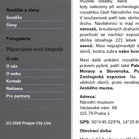
můžete ostatky, které
byly nalezeny při archeologi
Soutěže a slevy
rozsáhlou částí Národního m
Soutěže
V současnosti patří tato sbí
druhu. Návštěvníci si mají 
Slevy
nerostů,
broušených drahých 
poschodí se nachází expo
Fotogalerie
sbírka obsahuje 221 lebek
savců.
Mezi nejzajímavější k
Připravujeme nové fotografie
slonů, kostra zubra
nebo kost
O nás
Mezi další unikátní rozsáhl
právem pyšnit, patří také
Pal
O nás
Moravy a Slovenska, Pu
O webu
Zoologická expozice
. Na 
Kontakt
vědních oborů, proto neváhe
českého muzea.
Reklama
Pro partnery
Adresa:
Národní muzeum
Václavské nám. 68
115 79 Praha 1
GPS:
50°4’45.029″N, 14°25’4
(C) 2026 Prague City Line
Otevírací doba: