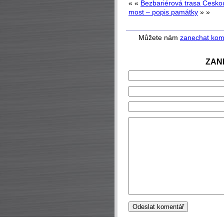
« «
Bezbariérová trasa Česko
most – popis památky
» »
Můžete nám
zanechat kom
ZAN