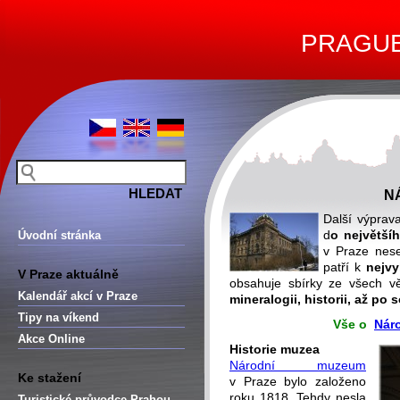
PRAGUE 
N
Další výprav
d
o největší
Úvodní stránka
v Praze nese
patří k
nejv
V Praze aktuálně
obsahuje sbírky ze všech věd
Kalendář akcí v Praze
mineralogii, historii, až po
Tipy na víkend
Vše o
Nár
Akce Online
Historie muzea
Národní muzeum
Ke stažení
v Praze bylo založeno
roku 1818. Tehdy nesla
Turistické průvodce Prahou –