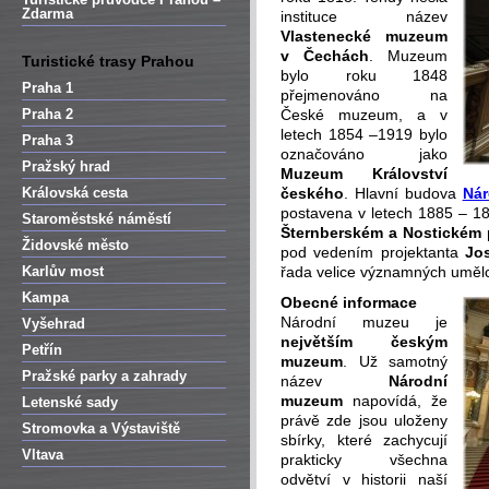
Zdarma
instituce název
Vlastenecké muzeum
v Čechách
. Muzeum
Turistické trasy Prahou
bylo roku 1848
Praha 1
přejmenováno na
Praha 2
České muzeum, a v
letech 1854 –1919 bylo
Praha 3
označováno jako
Pražský hrad
Muzeum Království
Královská cesta
českého
. Hlavní budova
Nár
postavena v letech 1885 – 18
Staroměstské náměstí
Šternberském
a
Nostickém 
Židovské město
pod vedením projektanta
Jo
Karlův most
řada velice významných uměl
Kampa
Obecné informace
Národní muzeu je
Vyšehrad
největším českým
Petřín
muzeum
. Už samotný
Pražské parky a zahrady
název
Národní
muzeum
napovídá, že
Letenské sady
právě zde jsou uloženy
Stromovka a Výstaviště
sbírky, které zachycují
Vltava
prakticky všechna
odvětví v historii naší