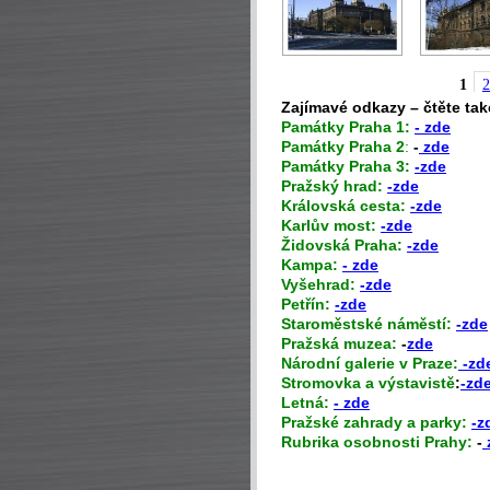
1
2
Zajímavé odkazy – čtěte tak
P
amátky Praha 1:
- zde
Památky Praha 2
:
-
zde
Památky Praha 3:
-zde
Pražský hrad:
-zde
Královská cesta:
-zde
Karlův most:
-zde
Židovská Praha:
-zde
Kampa:
- zde
Vyšehrad:
-zde
Petřín:
-zde
Staroměstské náměstí:
-zde
Pražská muzea:
-
zde
Národní galerie v Praze:
-zd
Stromovka a výstavistě
:
-zd
Letná:
- zde
Pražské zahrady a parky:
-z
Rubrika osobnosti Prahy:
-