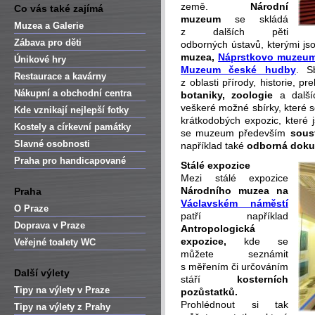
země.
Národní
Co vás také zajímá
muzeum
se skládá
Muzea a Galerie
z dalších pěti
Zábava pro děti
odborných ústavů, kterými js
muzea,
Náprstkovo muzeu
Únikové hry
Muzeum české hudby
. S
Restaurace a kavárny
z oblasti přírody, historie, pr
Nákupní a obchodní centra
botaniky, zoologie
a další
veškeré možné sbírky, které 
Kde vznikají nejlepší fotky
krátkodobých expozic, které 
Kostely a církevní památky
se muzeum především
sous
Slavné osobnosti
například také
odborná doku
Praha pro handicapované
Stálé expozice
Mezi stálé expozice
Národního muzea na
Praha
Václavském náměstí
O Praze
patří například
Doprava v Praze
Antropologická
expozice,
kde se
Veřejné toalety WC
můžete seznámit
s měřením či určováním
Další výlety
stáří
kosterních
Tipy na výlety v Praze
pozůstatků.
Prohlédnout si tak
Tipy na výlety z Prahy