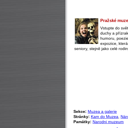
Pražské muzeu
Vstupte do svět
duchy a přízra
humoru, poezie 
expozice, která
seniory, stejně jako celé rodin
Sekce:
Muzea a galerie
Stránky:
Kam do Muzea
,
Nár
Památky:
Narodni muzeum