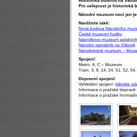
Historická budova na Václa
Pro veřejnost je historická
Národní muzeum není jen j
Navštivte také:
Nová budova Národního muz
České muzeum hudby
Náprstkovo muzeum asijských,
Národní památník na Vítkově
Národopisné muzeum – Musa
Spojení:
Metro: A, C – Muzeum
Tram: 3, 9, 14, 24, 51, 52, 54
Dopravní spojení:
Vyhledání spojení:
klikněte zd
Informace o pražské dopravě
Informace o pražské hromad