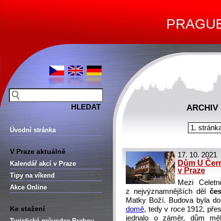
PRAGUE 
ARCHIV
1. stránk
Úvodní stránka
V Praze aktuálně
17. 10. 2021
Dům U Černé
Kalendář akcí v Praze
v Praze
Tipy na víkend
Mezi Celetn
Akce Online
z nejvýznamnějších děl
česk
Matky Boží.
Budova byla do
Ke stažení
domě
, tedy v roce 1912, pře
jednalo o záměr, dům měl
Turistické průvodce Prahou –