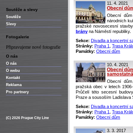
11. 4. 2021
Obecní dům
Soutěže a slevy
Obecní dům 
Soutěže
národních ku
Slevy
pražské novosecesní stavb
brány
na Náměstí republiky.
Fotogalerie
Sekce:
Divadla a koncertní s
Stránky:
Praha 1
,
Trasa Král
Připravujeme nové fotografie
Památky:
Obecní dům
O nás
O nás
10. 4. 2021
Obecní dům
O webu
samostatná 
Kontakt
Obecní dům,
Reklama
pražská obec v letech 1906-
Pro partnery
Průčelí této secesní budov
Praze a sousoším Ladislava
Sekce:
Divadla a koncertní s
Stránky:
Praha 1
,
Trasa Král
Památky:
Obecní dům
(C) 2026 Prague City Line
3. 3. 2017