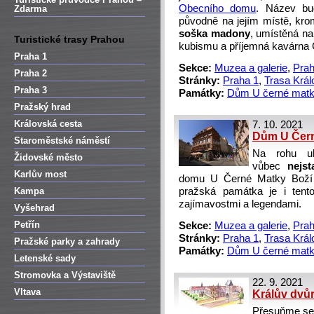
Obecního domu
. Název bu
Zdarma
původně na jejím místě, kr
soška madony
, umístěná n
Turistické trasy Prahou
kubismu a příjemná kavárna 
Praha 1
Sekce:
Muzea a galerie
,
Prah
Praha 2
Stránky:
Praha 1
,
Trasa Král
Praha 3
Památky:
Dům U černé matk
Pražský hrad
Královská cesta
7. 10. 2021
Dům U Čern
Staroměstské náměstí
Na rohu ul
Židovské město
vůbec
nejsta
Karlův most
domu U Černé Matky Boží 
Kampa
pražská památka je i tent
zajímavostmi a legendami.
Vyšehrad
Petřín
Sekce:
Muzea a galerie
,
Prah
Stránky:
Praha 1
,
Trasa Král
Pražské parky a zahrady
Památky:
Dům U černé matk
Letenské sady
Stromovka a Výstaviště
22. 9. 2021
Vltava
Králův dvůr
Přesuňme se v