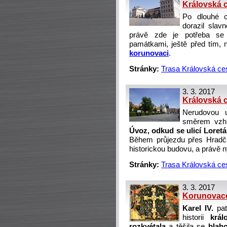
Královská c
Po dlouhé 
dorazil slav
právě zde je potřeba se
památkami, ještě před tím
korunovaci
.
Stránky:
Trasa Královská ce
3. 3. 2017
Královská 
Nerudovou u
směrem vzhů
Úvoz, odkud se ulicí Loret
Během průjezdu přes Hradč
historickou budovu, a právě 
Stránky:
Trasa Královská ce
3. 3. 2017
Korunovace 
Karel IV.
pat
historii
král
rozkvétala
a těšila se
blah