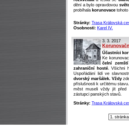
dění a bylo opravdovou
svět
probíhala
korunovace
tohoto
Stránky:
Trasa Královská ce
Osobnosti:
Karel IV.
3. 3. 2017
Korunovačn
Účastníci ko
Ke korunovac
čelní zemští
zahraniční hosté
. Všichni 
Uspořádání lidí ve slavnos
dvorský maršálek. Vždy
zde
příslušnosti k určitému stavu
měst museli vždy jít před r
zástupci panských stavů.
Stránky:
Trasa Královská ce
1. stránka