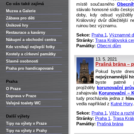
Co vás také zajímá
místě současného
Obecní
stávalo honosné sídlo český
Muzea a Galerie
doby, kdy odsud vyjížděl
Zábava pro děti
Královský dvůr důležitější 
Únikové hry
ruinou bez významu.
Restaurace a kavárny
Sekce:
Praha 1
,
Významné 
Nákupní a obchodní centra
Stránky:
Trasa Královská ce
Památky:
Obecní dům
Kde vznikají nejlepší fotky
Kostely a církevní památky
13. 5. 2021
Slavné osobnosti
Prašná brána – 
Praha pro handicapované
Pokud byste dnes
nejvýznamnější hi
Praha
byste patrně 
projížděly
korunovační prů
O Praze
zahajovala
Korunovační – K
Doprava v Praze
tudy procházela jedna z
hla
Veřejné toalety WC
vedla například z
Kutné Hory
.
Sekce:
Praha 1
,
Věže a rozh
Další výlety
Stránky:
Praha 1
,
Trasa Král
Tipy na výlety v Praze
Památky:
Prašná brána
Tipy na výlety z Prahy