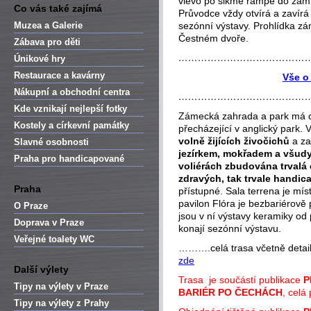
vlevo po šikmé rampě do zámk
Co vás také zajímá
Průvodce vždy otvírá a zavírá 
Muzea a Galerie
sezónní výstavy. Prohlídka zá
Čestném dvoře.
Zábava pro děti
…………………………………
Únikové hry
Restaurace a kavárny
Vše o
Nákupní a obchodní centra
…………………………………
Kde vznikají nejlepší fotky
Zámecká zahrada a park má c
Kostely a církevní památky
přecházející v anglický park.
volně žijících živočichů
a za
Slavné osobnosti
jezírkem, mokřadem a všudy
Praha pro handicapované
voliérách zbudována trvalá 
zdravých, tak trvale handi
Praha
přístupné. Sala terrena je mís
pavilon Flóra je bezbariérově
O Praze
jsou v ní výstavy keramiky od 
Doprava v Praze
konají sezónní výstavu.
Veřejné toalety WC
……….celá trasa včetně detail
zde
Další výlety
Trasa je součástí publikace
P
Tipy na výlety v Praze
BARIÉR PO ČECHÁCH
, celá
Tipy na výlety z Prahy