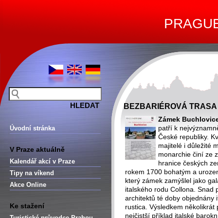
PRAGUE 
BEZBARIÉROVÁ TRASA
Zámek Buchlovic
patří k nejvýznamn
Úvodní stránka
České republiky. Kva
majitelé i důležité
V Praze aktuálně
monarchie činí ze 
Kalendář akcí v Praze
hranice českých ze
rokem 1700 bohatým a uroze
Tipy na víkend
který zámek zamýšlel jako ga
Akce Online
italského rodu Collona.
Snad p
architektů té doby objednány i
Ke stažení
rustica. Výsledkem několikrát
nejčistší příklad italské baro
Turistické průvodce Prahou –