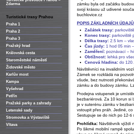
Zdarma
zámku byla od začátku budov
svojí krásou už udivené sou
buchlovice.cz
Turistické trasy Prahou
POPIS ZÁKLADNÍCH ÚDAJŮ
Praha 1
Začátek trasy:
parkovišt
Praha 2
Konec trasy:
parkoviště
Praha 3
Délka trasy:
2.5 km – vla
Pražský hrad
Čas jízdy:
1 hod 05 min –
Zaměření:
poznávací – hi
Královská cesta
Obtížnost:
lehká pro vše
Staroměstské náměstí
Cenová hladina:
do 120
Židovské město
Návštěvníci na invalidním voz
Karlův most
Zámek se rozkládá na pozvoln
všude, bez nutnosti překonává
Kampa
zámku a do budovy zámku. Lz
Vyšehrad
Prodejna vstupenek je umístěn
Petřín
bezbariérová. Za 10 korun si l
Pražské parky a zahrady
je v suterénu zámku v bezbari
vstoupit přes práh. Jediné, co
Letenské sady
Sestupuje se do nich po 12-ti
Stromovka a Výstaviště
Prohlídka:
Návštěvník vjíždí 
Vltava
Po šikmé mobilní rampě spolu