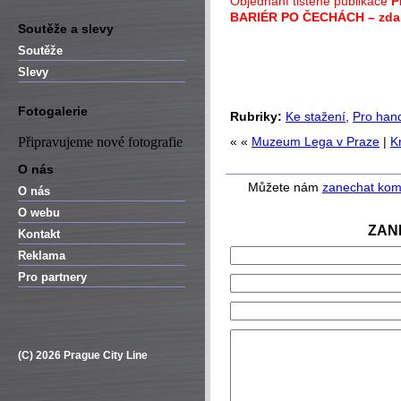
Objednání tištěné publikace
P
BARIÉR PO ČECHÁCH –
zda
Soutěže a slevy
Soutěže
Slevy
Fotogalerie
Rubriky:
Ke stažení
,
Pro han
Připravujeme nové fotografie
« «
Muzeum Lega v Praze
|
K
O nás
Můžete nám
zanechat kom
O nás
O webu
ZAN
Kontakt
Reklama
Pro partnery
(C) 2026 Prague City Line