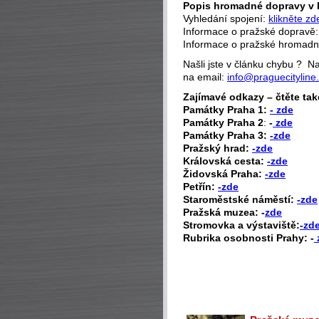
Popis hromadné dopravy v 
Vyhledání spojení:
klikněte zd
Informace o pražské dopravě
Informace o pražské hromad
Našli jste v článku chybu ? 
na email:
info@praguecityline
Zajímavé odkazy – čtěte tak
P
amátky Praha 1:
- zde
Památky Praha 2
:
-
zde
Památky Praha 3:
-zde
Pražský hrad:
-zde
Královská cesta:
-zde
Židovská Praha:
-zde
Petřín:
-zde
Staroměstské náměstí:
-zde
Pražská muzea: -
zde
Stromovka a výstaviště:
-zd
Rubrika osobnosti Prahy: -