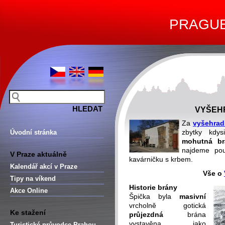
PRAGUE 
VYŠEH
Za
vyšehrad
zbytky kdy
Úvodní stránka
mohutná br
najdeme p
V Praze aktuálně
kavárničku s krbem.
Kalendář akcí v Praze
Vše o
Tipy na víkend
Historie brány
Akce Online
Špička byla
masivní
vrcholně gotická
Ke stažení
průjezdná
brána
vystavěna jako
Turistické průvodce Prahou –