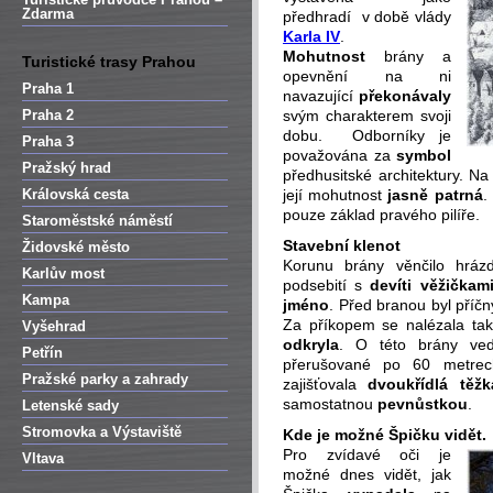
Zdarma
předhradí v době vlády
Karla IV
.
Mohutnost
brány a
Turistické trasy Prahou
opevnění na ni
Praha 1
navazující
překonávaly
Praha 2
svým charakterem svoji
dobu. Odborníky je
Praha 3
považována za
symbol
Pražský hrad
předhusitské architektury. N
Královská cesta
její mohutnost
jasně patrná
.
pouze základ pravého pilíře.
Staroměstské náměstí
Stavební klenot
Židovské město
Korunu brány věnčilo hráz
Karlův most
podsebití s
devíti věžičkam
Kampa
jméno
. Před branou byl příč
Za příkopem se nalézala t
Vyšehrad
odkryla
. O této brány v
Petřín
přerušované po 60 metrec
Pražské parky a zahrady
zajišťovala
dvoukřídlá těžk
samostatnou
pevnůstkou
.
Letenské sady
Stromovka a Výstaviště
Kde je možné Špičku vidět.
Pro zvídavé oči je
Vltava
možné dnes vidět, jak