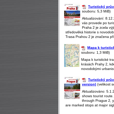
Turistický prů
souboru: 5,3 MiB)
Aktualizování: 8.12
vás provede po turi
Praha 2 je zcela v
středověká historie s novodobý
Trasa Prahou 2 je značena pří
Mapa k turistic
souboru: 1,3 MiB)
Mapa k turistické t
krásách Prahy 2, kd
novodobými urbanisti
Turistický prů
version)
(velikost 
Aktualizováno: 5.1.
shows tourist route
through Prague 2, yo
are marked stops at major sight