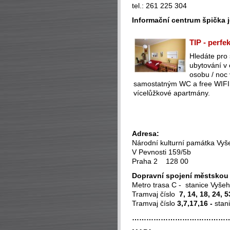
tel.: 261 225 304
Informační centrum špička j
TIP - perfe
Hledáte pro
ubytování v
osobu / noc
samostatným WC a free WIFI (
vícelůžkové apartmány.
Adresa:
Národní kulturní památka Vyš
V Pevnosti 159/5b
Praha 2 128 00
Dopravní spojení městsko
Metro trasa C - stanice Vyše
Tramvaj číslo
7, 14, 18, 24, 5
Tramvaj číslo
3,7,17,16
-
stan
…………………………………