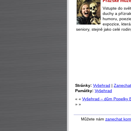
Pražské muzeu
Vstupte do svět
duchy a přízra
humoru, poezie 
expozice, která
seniory, stejně jako celé rodin
Stránky:
Vyšehrad
|
Zanechat
Památky:
Vyšehrad
« «
Vyšehrad – dům Popelky Bi
» »
Můžete nám
zanechat kom