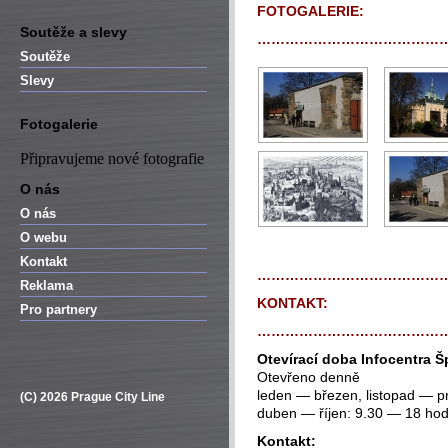
FOTOGALERIE:
Soutěže a slevy
…………………………………
Soutěže
Slevy
Fotogalerie
Připravujeme nové fotografie
O nás
O nás
O webu
Kontakt
…………………………………
Reklama
KONTAKT:
Pro partnery
…………………………………
Otevírací doba Infocentra Š
Otevřeno denně
leden — březen, listopad — p
(C) 2026 Prague City Line
duben — říjen: 9.30 — 18 hod
Kontakt: