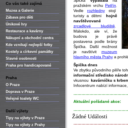
Špička
vypadala
na
Co vás také zajímá
pražském vrchu
Petřín
.
Muzea a Galerie
Vedle
rozhledny
stojí
turisty a dětmi
hojně
Zábava pro děti
navštěvované
Únikové hry
zrcadlové bludiště
.
Restaurace a kavárny
Málokdo, ale ví, že
budova je právě
Nákupní a obchodní centra
postavena podle brány
Kde vznikají nejlepší fotky
Špička. Další možnost
Kostely a církevní památky
je navštívit
muzeum
hlavního města Prahy
a prohl
Slavné osobnosti
Špička dnes
Praha pro handicapované
Ve zbytku původního pilíře to
informační středisko národ
Praha
vkusnou
kavárničku s krbe
O Praze
Infocentrum nabízí informace,
Doprava v Praze
…………………………………
Veřejné toalety WC
Aktuální pořádané akce:
…………………………………
Další výlety
Žádné Události
Tipy na výlety v Praze
…………………………………
Tipy na výlety z Prahy