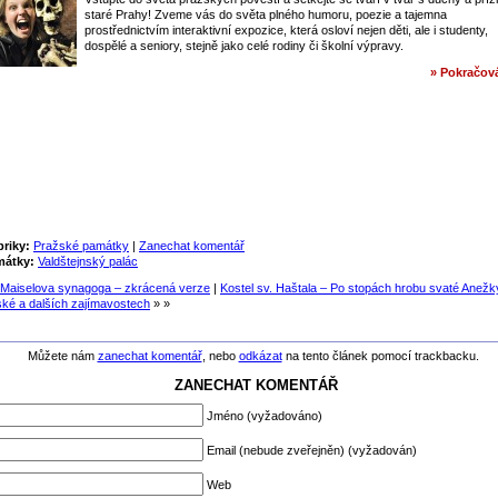
staré Prahy! Zveme vás do světa plného humoru, poezie a tajemna
prostřednictvím interaktivní expozice, která osloví nejen děti, ale i studenty,
dospělé a seniory, stejně jako celé rodiny či školní výpravy.
» Pokračová
riky:
Pražské památky
|
Zanechat komentář
mátky:
Valdštejnský palác
Maiselova synagoga – zkrácená verze
|
Kostel sv. Haštala – Po stopách hrobu svaté Anežk
ké a dalších zajímavostech
» »
Můžete nám
zanechat komentář
, nebo
odkázat
na tento článek pomocí trackbacku.
ZANECHAT KOMENTÁŘ
Jméno (vyžadováno)
Email (nebude zveřejněn) (vyžadován)
Web