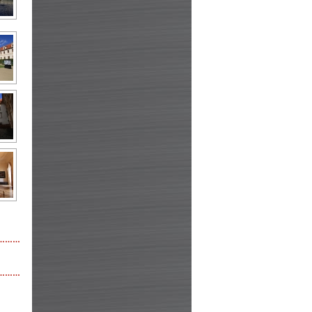
………
………