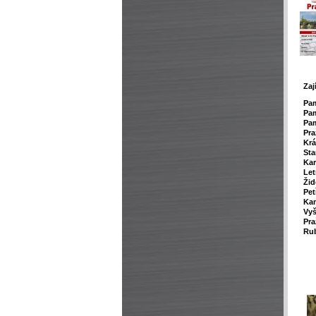
Zaj
P
a
Pam
Pam
Pra
Krá
Sta
Kar
Le
Žid
Pet
Ka
Vy
Pra
Rub