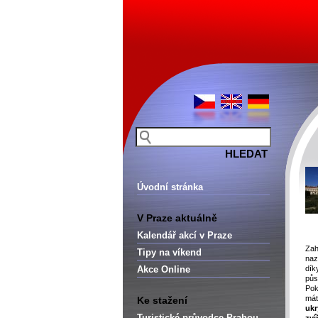
Úvodní stránka
V Praze aktuálně
Kalendář akcí v Praze
Za
Tipy na víkend
na
Akce Online
dík
pů
Pok
mát
Ke stažení
uk
Turistické průvodce Prahou –