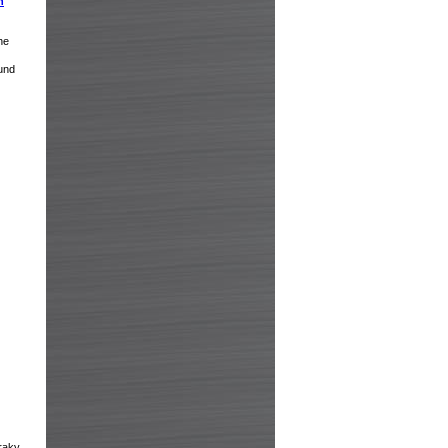
h
he
und
zraky