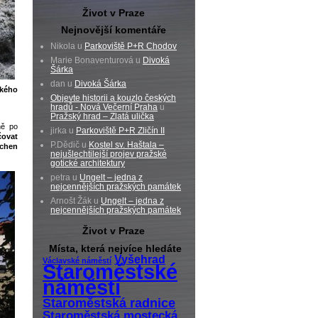
Život v Praze
Nejnovější komentáře
Nikola u
Parkoviště P+R Chodov
Marie Bonaventurová u
Divoká
Šárka
dan u
Divoká Šárka
ckého
Objevte historii a kouzlo českých
hradů - Nová Večerní Praha
u
Pražský hrad – Zlatá ulička
ně po
jirka u
Parkoviště P+R Zličín II
čovat
P.Dědič u
Kostel sv. Haštala –
achen
nejušlechtilejší projev pražské
gotické architektury
petra u
Ungelt – jedna z
nejcennějších pražských památek
Arnošt Žák u
Ungelt – jedna z
nejcennějších pražských památek
Život v Praze
Místa, která nejvíce hledáte
Vyšehrad
Václavské náměstí
Staroměstské
náměstí
Staroměstská radnice
Staroměstská mostecká