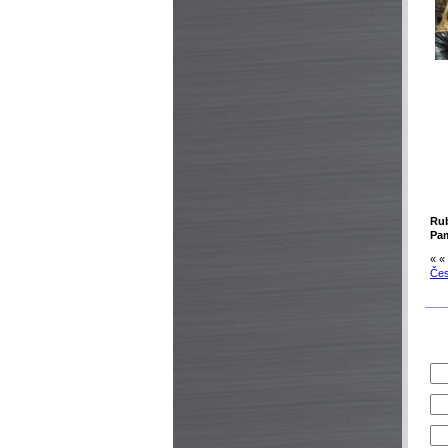
Rub
Pa
« «
Čes