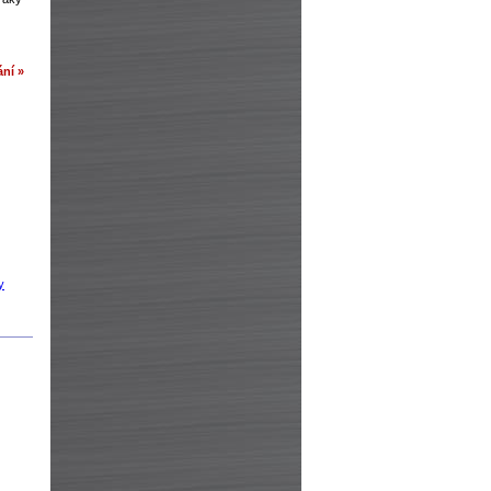
ní »
y