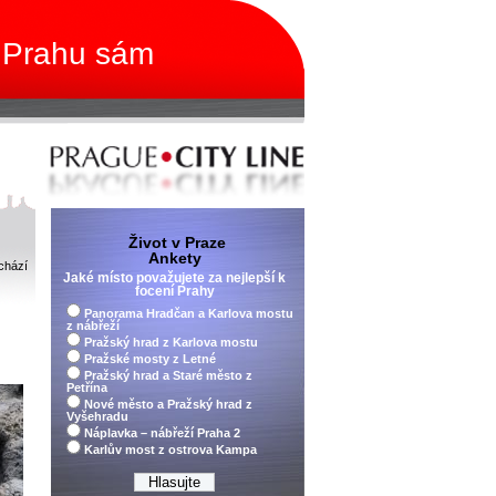
 Prahu sám
Život v Praze
Ankety
chází
Jaké místo považujete za nejlepší k
focení Prahy
Panorama Hradčan a Karlova mostu
z nábřeží
Pražský hrad z Karlova mostu
Pražské mosty z Letné
Pražský hrad a Staré město z
Petřína
Nové město a Pražský hrad z
Vyšehradu
Náplavka – nábřeží Praha 2
Karlův most z ostrova Kampa