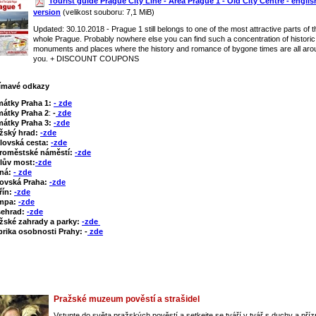
Tourist guide Prague City Line - Area Prague 1 - Old City Centre - englis
version
(velikost souboru: 7,1 MiB)
Updated: 30.10.2018 - Prague 1 still belongs to one of the most attractive parts of t
whole Prague. Probably nowhere else you can find such a concentration of historic
monuments and places where the history and romance of bygone times are all aro
you. + DISCOUNT COUPONS
ímavé odkazy
mátky Praha 1:
- zde
átky Praha 2
:
-
zde
átky Praha 3:
-zde
žský hrad:
-zde
lovská cesta:
-zde
roměstské náměstí:
-zde
lův most:
-zde
tná:
- zde
ovská Praha:
-zde
řín:
-zde
mpa:
-zde
šehrad:
-zde
žské zahrady a parky:
-zde
rika osobnosti Prahy: -
zde
Pražské muzeum pověstí a strašidel
Vstupte do světa pražských pověstí a setkejte se tváří v tvář s duchy a pří