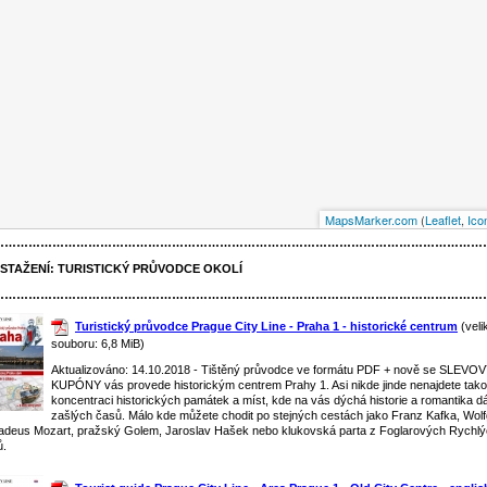
MapsMarker.com
(
Leaflet
,
Ico
……………………………………………………………………………………………………………
 STAŽENÍ:
TURISTICKÝ PRŮVODCE OKOLÍ
……………………………………………………………………………………………………………
Turistický průvodce Prague City Line - Praha 1 - historické centrum
(veli
souboru: 6,8 MiB)
Aktualizováno: 14.10.2018 - Tištěný průvodce ve formátu PDF + nově se SLEVO
KUPÓNY vás provede historickým centrem Prahy 1. Asi nikde jinde nenajdete tak
koncentraci historických památek a míst, kde na vás dýchá historie a romantika d
zašlých časů. Málo kde můžete chodit po stejných cestách jako Franz Kafka, Wol
deus Mozart, pražský Golem, Jaroslav Hašek nebo klukovská parta z Foglarových Rychl
ů.