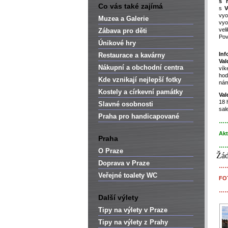
s 
Co vás také zajímá
s
V
vy
Muzea a Galerie
vyo
vel
Zábava pro děti
Pov
Únikové hry
Inf
Restaurace a kavárny
Val
Nákupní a obchodní centra
vík
hod
Kde vznikají nejlepší fotky
nám
Kostely a církevní památky
Val
18 
Slavné osobnosti
sal
Praha pro handicapované
…
Akt
Praha
…
O Praze
Žád
Doprava v Praze
…
Veřejné toalety WC
FO
…
Další výlety
Tipy na výlety v Praze
Tipy na výlety z Prahy