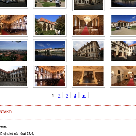
1
2
3
4
►
……………………………………………………………………………………………………………
NTAKT:
……………………………………………………………………………………………………………
esa:
dštejnské náměstí 17/4,