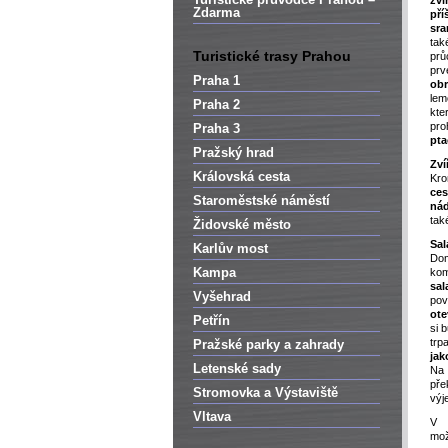
zví
Zdarma
př
sra
tak
Turistické trasy Prahou
prů
pr
Praha 1
obr
lem
Praha 2
kt
pro
Praha 3
pta
Pražský hrad
Zví
Královská cesta
Kro
ces
Staroměstské náměstí
nád
tak
Židovské město
Sal
Karlův most
Do
Kampa
ko
sal
Vyšehrad
pov
ote
Petřín
si 
trpa
Pražské parky a zahrady
jak
Letenské sady
Na
pře
Stromovka a Výstaviště
výj
Vltava
V 
mo