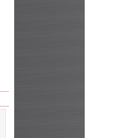
………
………