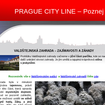
PRAGUE CITY LINE – Poznej
VALDŠTEJNSKÁ ZAHRADA – ZAJÍMAVOSTI A ZÁHADY
Prohlídku Valdštejnské zahrady začneme v
jižní části parčíku
, kde se na
další unikátní skvost zahrady. Je jím umělá a tajuplná krápníková
stěna
s jeskyněmi
.
-
Rozcestník: vše o
Valdštejnském paláci
a
Valdštejnské zahradě
čtěte
zde
hrada byla v minulosti
zývána
tajemnou,
právě
y této části, která opravdu
sobí
mystickým dojmem
.
ud se pozorně zahledíte,
e možnost uvidět
ve stěně
ryté hady, žáby, a jiná