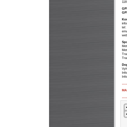
118
GP
GP
Kon
inf
tel
ema
web
Spo
Met
Met
Tra
Tra
Dop
Vyh
Inf
Inf
…
MA
…