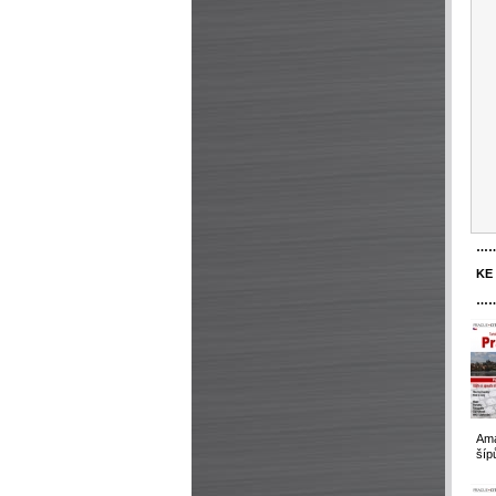
…
KE
…
Ama
šíp