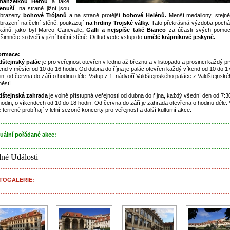
manželkou Herou
a také
enuší
, na straně jižní jsou
obrazeny
bohové Trójanů
a na straně protější
bohové Helénů.
Menší medailony, stejně
brazení na čelní stěně, poukazují
na hrdiny Trojské války.
Tato překrásná výzdoba pochá
ikánů, jako byl Marco Canevalle
, Galli a nejspíše také Bianco
za účasti svých pomoc
šimněte si dveří v jižní boční stěně. Odtud vede vstup do
umělé krápníkové jeskyně.
ormace:
dštejnský palác
je pro veřejnost otevřen v lednu až březnu a v listopadu a prosinci každý pr
end v měsíci od 10 do 16 hodin. Od dubna do října je palác otevřen každý víkend od 10 do 1
in, od června do září o hodinu déle. Vstup z 1. nádvoří Valdštejnského paláce z Valdštejnsk
ěstí.
dštejnská zahrada
je volně přístupná veřejnosti od dubna do října, každý všední den od 7:3
hodin, o víkendech od 10 do 18 hodin. Od června do září je zahrada otevřena o hodinu déle.
e terreně probíhají v letní sezoně koncerty pro veřejnost a další kulturní akce.
……………………………………………………………………………………………………………
uální pořádané akce:
……………………………………………………………………………………………………………
né Události
……………………………………………………………………………………………………………
TOGALERIE:
……………………………………………………………………………………………………………