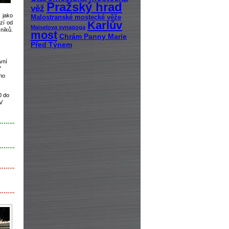
Pražský hrad
věž
 jako
Malostranské mostecké věže
Karlův
zí od
Maiselova synagoga
níků.
most
Chrám Panny Marie
Před Týnem
vní
7
ého
0 do
 V
………
………
………
………