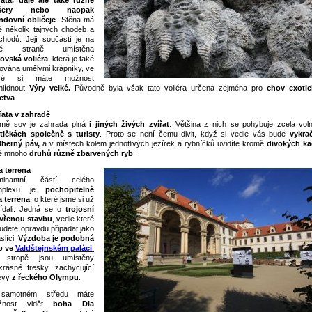
řata, dále ale také různé
íšery nebo naopak
ndovní obličeje
. Stěna má
é několik tajných chodeb a
chodů. Její součástí je na
vé straně umístěna
ovská voliéra
, která je také
ována umělými krápníky, ve
eré si máte možnost
hlídnout
Výry velké.
Původně byla však tato voliéra určena zejména pro
chov exoti
ctva
.
řata v zahradě
mě sov je zahrada plná
i jiných živých zvířat
. Většina z nich se pohybuje zcela vol
tičkách společně s turisty
. Proto se není čemu divit, když si vedle vás bude
vykra
herný páv,
a v místech kolem jednotlivých jezírek a rybníčků uvidíte kromě
divokých k
é mnoho
druhů různě zbarvených ryb
.
a terrena
minantní částí celého
mplexu je
pochopitelně
a terrena
, o které jsme si už
ídali. Jedná se o
trojosní
vřenou stavbu
, vedle které
budete opravdu připadat jako
slíci.
Výzdoba je podobná
o ve
Valdštejnském paláci
.
 stropě jsou umístěny
krásné fresky, zachycující
evy
z řeckého Olympu
.
samotném středu máte
žnost vidět
boha Dia