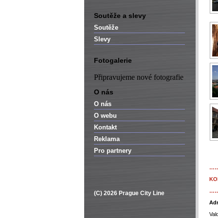
Soutěže a slevy
Soutěže
Slevy
Fotogalerie
Připravujeme nové fotografie
O nás
O nás
O webu
Kontakt
Reklama
Pro partnery
…
KO
…
(C) 2026 Prague City Line
Adr
Val