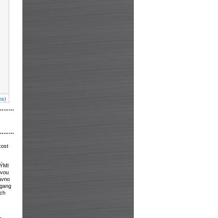
ns
)
………
………
kost
VÝMI
ovou
ávno
fgang
ých