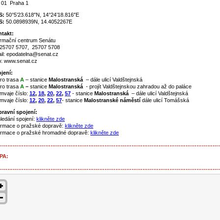
 01 Praha 1
S:
50°5’23.618″N, 14°24’18.816″E
S:
50.0898939N, 14.4052267E
takt:
ormační centrum Senátu
: 25707 5707, 25707 5708
il: epodatelna@senat.cz
: www.senat.cz
jení:
ro trasa
A
– stanice
Malostranská
– dále ulicí Valdštejnská
ro trasa
A
–
stanice
Malostranská
- projít Valdštejnskou zahradou až do paláce
mvaje číslo:
12
,
18
,
20
,
22
,
57
- stanice
Malostranská
– dále ulicí Valdštejnská
mvaje číslo:
12
,
20
,
22
,
57
- stanice
Malostranské náměstí
dále ulicí Tomášská
ravní spojení:
ledání spojení:
klikněte zde
ormace o pražské dopravě:
klikněte zde
ormace o pražské hromadné dopravě:
klikněte zde
……………………………………………………………………………………………………………
PA:
……………………………………………………………………………………………………………