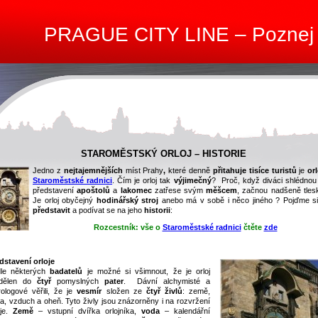
PRAGUE CITY LINE – Poznej
STAROMĚSTSKÝ ORLOJ – HISTORIE
Jedno z
nejtajemnějších
míst Prahy
,
které denně
přitahuje tisíce turistů
je
or
Staroměstské radnici
.
Čím je orloj tak
výjimečný
? Proč, když diváci shlédnou
představení
apoštolů
a
lakomec
zatřese svým
měšcem
, začnou nadšeně tles
Je orloj obyčejný
hodinářský stroj
anebo má v sobě i něco jiného ? Pojďme si 
představit
a podívat se na jeho
historii
:
Rozcestník: vše o
Staroměstské radnici
čtěte
zde
dstavení orloje
le některých
badatelů
je možné si všimnout, že je orloj
zdělen do
čtyř
pomyslných
pater
. Dávní alchymisté a
rologové věřili, že je
vesmír
složen ze
čtyř živlů
: země,
a, vzduch a oheň. Tyto živly jsou znázorněny i na rozvržení
oje.
Země
– vstupní dvířka orlojníka,
voda
– kalendářní