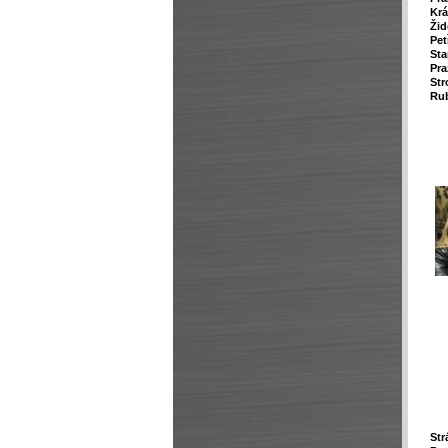
Krá
Žid
Pet
Sta
Pra
Str
Rub
Str