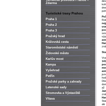
de
Zdarma
koh
dne
poh
Turistické trasy Prahou
Poč
Praha 1
Ro
nej
Praha 2
usa
poc
Praha 3
ses
Pražský hrad
vý
ast
Královská cesta
Ha
zná
Staroměstské náměstí
Sta
Židovské město
Vra
Karlův most
141
Kampa
poc
me
Vyšehrad
ast
jsm
Petřín
ho
Dlo
Pražské parky a zahrady
dom
Letenské sady
až
Ja
Stromovka a Výstaviště
zn
Ha
Vltava
Sta
al