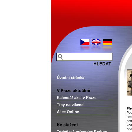
Úvodní stránka
V Praze aktuálně
Kalendář akcí v Praze
Tipy na víkend
Pře
Akce Online
Pod
ro
ast
Ke stažení
vod
orl
Turistické průvodce Prahou –