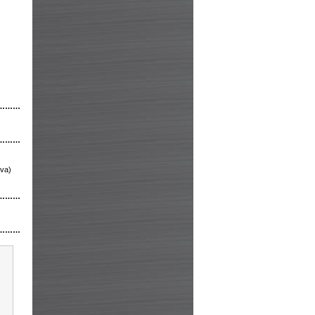
………
………
ova)
………
………