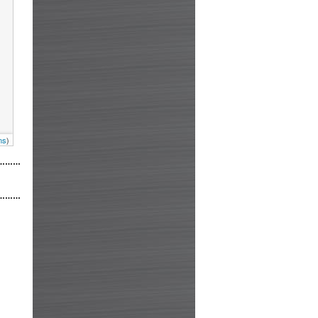
ns
)
………
………