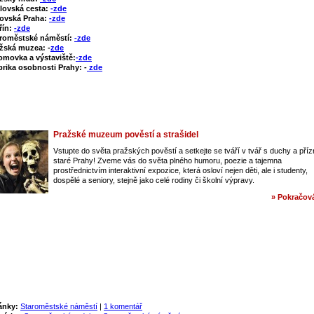
lovská cesta:
-zde
ovská Praha:
-zde
řín:
-zde
roměstské náměstí:
-zde
žská muzea: -
zde
omovka a výstaviště:
-zde
rika osobnosti Prahy: -
zde
Pražské muzeum pověstí a strašidel
Vstupte do světa pražských pověstí a setkejte se tváří v tvář s duchy a pří
staré Prahy! Zveme vás do světa plného humoru, poezie a tajemna
prostřednictvím interaktivní expozice, která osloví nejen děti, ale i studenty,
dospělé a seniory, stejně jako celé rodiny či školní výpravy.
» Pokračová
ánky:
Staroměstské náměstí
|
1 komentář