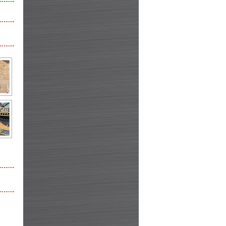
………
………
………
………
………