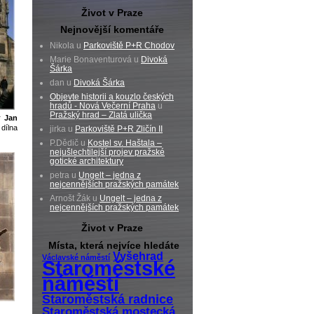
Život v Praze
Nejnovější komentáře
Nikola u
Parkoviště P+R Chodov
Marie Bonaventurová u
Divoká
Šárka
dan u
Divoká Šárka
Objevte historii a kouzlo českých
hradů - Nová Večerní Praha
u
Pražský hrad – Zlatá ulička
tr
Jan
dílna
jirka u
Parkoviště P+R Zličín II
P.Dědič u
Kostel sv. Haštala –
nejušlechtilejší projev pražské
gotické architektury
petra u
Ungelt – jedna z
nejcennějších pražských památek
Arnošt Žák u
Ungelt – jedna z
nejcennějších pražských památek
Život v Praze
Místa, která nejvíce hledáte
Vyšehrad
Václavské náměstí
Staroměstské
náměstí
Staroměstská radnice
Staroměstská mostecká