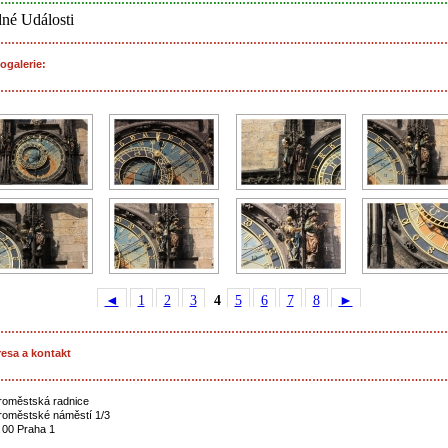
……………………………………………………………………………………………………………
né Události
……………………………………………………………………………………………………………
ogalerie:
……………………………………………………………………………………………………………
◄
1
2
3
4
5
6
7
8
►
……………………………………………………………………………………………………………
esa a kontakt
……………………………………………………………………………………………………………
roměstská radnice
roměstské náměstí 1/3
 00 Praha 1