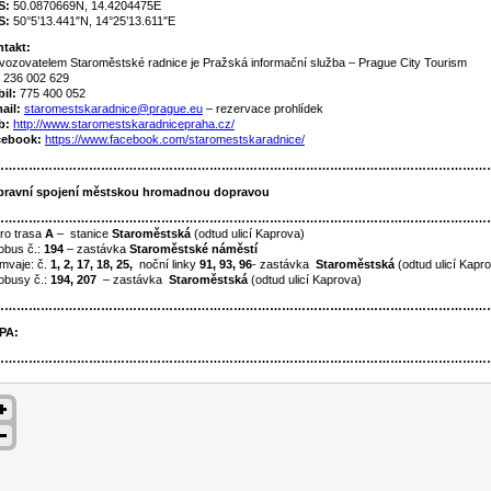
S:
50.0870669N, 14.4204475E
S:
50°5’13.441″N, 14°25’13.611″E
takt:
vozovatelem Staroměstské radnice je Pražská informační služba – Prague City Tourism
: 236 002 629
il:
775 400 052
ail:
staromestskaradnice@prague.eu
– rezervace prohlídek
b:
http://www.staromestskaradnicepraha.cz/
cebook:
https://www.facebook.com/staromestskaradnice/
……………………………………………………………………………………………………………
ravní spojení městskou hromadnou dopravou
……………………………………………………………………………………………………………
ro trasa
A
– stanice
Staroměstská
(odtud ulicí Kaprova)
obus č.:
194
– zastávka
Staroměstské náměstí
mvaje: č.
1, 2, 17, 18, 25,
noční linky
91, 93, 96
- zastávka
Staroměstská
(odtud ulicí Kapr
obusy č.:
194, 207
– zastávka
Staroměstská
(odtud ulicí Kaprova)
……………………………………………………………………………………………………………
PA:
……………………………………………………………………………………………………………