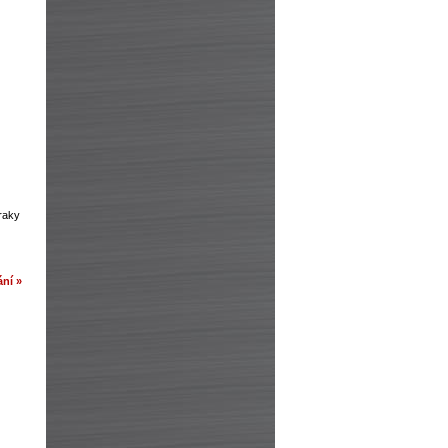
zraky
ní »