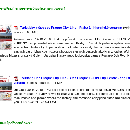
……………………………………………………………………………………………………………
 STAŽENÍ:
TURISTICKÝ PRŮVODCE OKOLÍ
……………………………………………………………………………………………………………
Turistický průvodce Prague City Line - Praha 1 - historické centrum
(veli
souboru: 6,8 MiB)
Aktualizováno: 14.10.2018 - Tištěný průvodce ve formátu PDF + nově se SLEVO
KUPÓNY vás provede historickým centrem Prahy 1. Asi nikde jinde nenajdete tak
koncentraci historických památek a míst, kde na vás dýchá historie a romantika d
zašlých časů. Málo kde můžete chodit po stejných cestách jako Franz Kafka, Wol
deus Mozart, pražský Golem, Jaroslav Hašek nebo klukovská parta z Foglarových Rychl
ů.
Tourist guide Prague City Line - Area Prague 1 - Old City Centre - englis
version
(velikost souboru: 7,1 MiB)
Updated: 30.10.2018 - Prague 1 still belongs to one of the most attractive parts of t
whole Prague. Probably nowhere else you can find such a concentration of historic
monuments and places where the history and romance of bygone times are all aro
you. + DISCOUNT COUPONS
……………………………………………………………………………………………………………
uální pořádané akce: