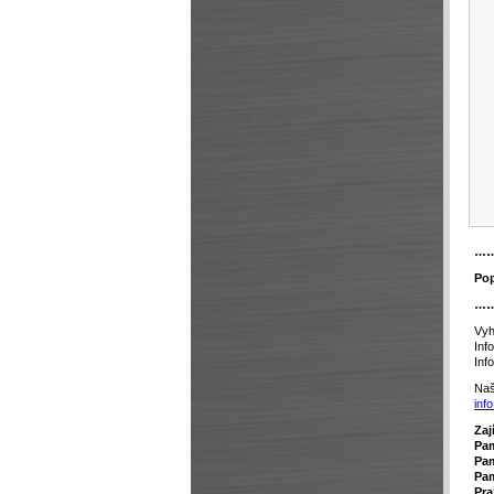
…
Pop
…
Vyh
Inf
Inf
Naš
inf
Zaj
P
a
Pam
Pam
Pra