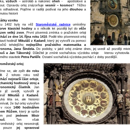
ska,
vzduch
– astroláb a nakonec
oheň
- apoštolové a
out. Opravdu orloj znázorňuje
vesmír – kosmos
? Těžko
s odhadovat. Pojďme si raději podívat na jeho
dlouhou
a
nutou historii
átky vzniku
ku 1402 byly na věž
Staroměstské radnice
umístěny
prve klasické hodiny
a o několik let později byl do
věže
zen velký zvon
. První písemná zmínka o pražském orloji
hází ze dne 14. října roku 1410
. Podlé této písemnosti orloj
tavil hodinář
Mikuláš z Kadaně
, který jej vytvořil za pomoci
počtů tehdejšího
nejlepšího pražského matematika a
ronoma, Jana Šindela.
Do podoby, v jaké orloj známe dnes, jej uvedl až později mis
nuš a Jan Táborský
. Důležité je zmínit sochařskou výzdobu orloje kterou vyhotovila 
mého stavitele
Petra Parléře
. Ostatní sochařská výzdoba pochází z doby pozdější.
roměstský orloj
ťme se, ale zpět
do roku
0
. Z tohoto roku totiž
hází nejstarší část orloje
,
chanický
hodinový stroj
a
ronomický
číselník
. Jan
e již uvedli, vytvořil je
dinář
Mikuláš z Kadaně
.
uhá léta se, ale historici
nívali, že byl orloj vytvořen
 v roce
1490 hodinářem
nem Růžem
, který je spíše
ám pod
jménem Mistr
nuš
. Ten však
roměstský orloj nesestrojil,
e pouze
jej spravoval