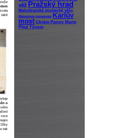
anuše
Pražský hrad
věž
odem
Malostranské mostecké věže
zcela
Karlův
 také
Maiselova synagoga
most
Chrám Panny Marie
Před Týnem
rloje
něn o
 svého
ničení
 roce
nejen
 Díky
mu tak