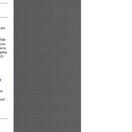
………
………
kost
VÝMI
ovou
ávno
fgang
ých
h
he
und
………