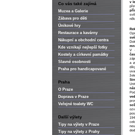
v l
Co vás také zajímá
pře
pří
Muzea a Galerie
svě
Zábava pro děti
něk
Únikové hry
Rek
Restaurace a kavárny
Opr
sv
Nákupní a obchodní centra
Dok
mn
Kde vznikají nejlepší fotky
V o
Kostely a církevní památky
čas
záj
Slavné osobnosti
a
z
dík
Praha pro handicapované
uva
žel
Str
Praha
Un
ná
O Praze
Pod
Doprava v Praze
ved
pro
Veřejné toalety WC
soš
oz
pos
Další výlety
194
ce
Tipy na výlety v Praze
neu
dod
Tipy na výlety z Prahy