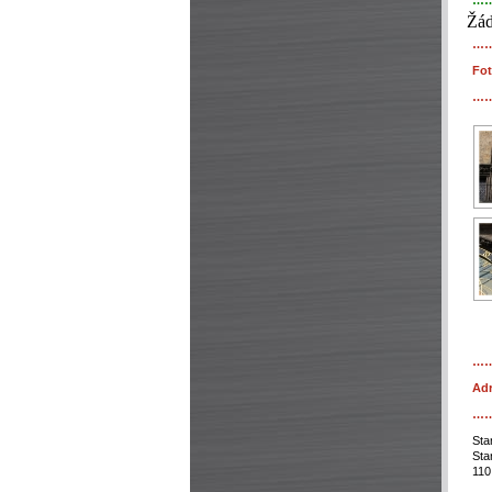
…
Žád
…
Fot
…
…
Adr
…
Sta
Sta
110