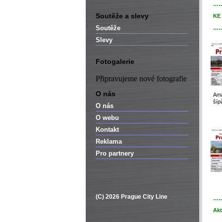
…
Soutěže a slevy
KE
Soutěže
…
Slevy
Fotogalerie
Připravujeme nové fotografie
O nás
Ama
šíp
O nás
O webu
Kontakt
Reklama
Pro partnery
(C) 2026 Prague City Line
…
Akt