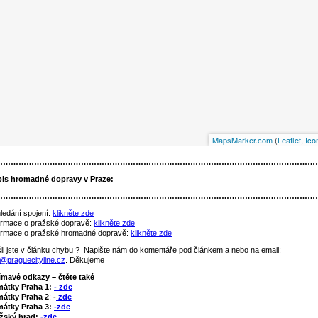
MapsMarker.com
(
Leaflet
,
Ico
……………………………………………………………………………………………………………
is hromadné dopravy v Praze
:
……………………………………………………………………………………………………………
ledání spojení:
klikněte zde
ormace o pražské dopravě:
klikněte zde
ormace o pražské hromadné dopravě:
klikněte zde
li jste v článku chybu ? Napište nám do komentáře pod článkem a nebo na email:
o@praguecityline.cz
. Děkujeme
ímavé odkazy – čtěte také
mátky Praha 1:
- zde
átky Praha 2
:
-
zde
átky Praha 3:
-zde
žský hrad:
-zde