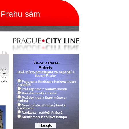
 Prahu sám
Život v Praze
Ankety
loj
na
Jaké místo považujete za nejlepší k
 malé
focení Prahy
kat ?
orloj
Panorama Hradčan a Karlova mostu
z nábřeží
Pražský hrad z Karlova mostu
Pražské mosty z Letné
Pražský hrad a Staré město z
Petřína
Nové město a Pražský hrad z
Vyšehradu
Náplavka – nábřeží Praha 2
Karlův most z ostrova Kampa