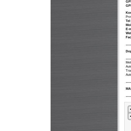
GP
GP
Kon
Pro
Tel
Mob
E-m
We
Fa
…
Dop
…
Met
Aut
Tra
Aut
…
MA
…