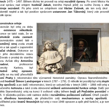
etech
1475 – 1497. Během těchto let provedl na orloji
rozsáhlé úpravy
. Po smrti Mistra H
vzal správu nad orlojem
hodinář Jakub
, kterého Hanuš ještě za svého života s
ch
stroje seznámil
. Po jeho smrti se orlojníkem stal
Václav Zvůnek
, ale ten svůj úkol 
domitě neplnil a tak byl posléze správcem
ustanoven Jan Táborský
, který zde provedl
olik úprav.
onstrukce orloje
avován byl orloj za dobu
é existence několikrát
.
once se také stalo, že se
ohokrát zcela zastavil
.
smnáctém století lidé o
oměrný stroj
zcela ztratili
em a tak upadl v zapomnění
ačal chátrat.
Dokonce se
y jeho dezolátnímu stavu
žovalo o prodeji do starého
eza. Avšak díky
Antonínu
nadovi
, profesorovi
iverzity Karlovy, byl
sledně orloj opraven
.
ařilo se mu totiž přesvědčit
ení Prahy
k rekonstrukci této významné historické památky. Opravu Staroměstského o
vedl
hodinář Šimon Landsperger v
letech 1787 – 1791. O několik let později byl orloj
dopl
ky apoštolů
a po další rekonstrukci, která se uskutečnila v letech 1865 – 1866 měl orloj
vučeného
kohouta
a také
zcela obnovené
veškeré astronomické funkce orloje
. Další po
tihlo Staroměstský orloj na konci II světové války během
bojů při Pražském povstání
v
5. V důsledku požáru celé radnice došlo i
rozsáhlému poškození zařízení
. Oheň zasáhl 
lou
dřevěnou konstrukci
, ale především celý
mechanismus a sochy apoštolů
.
věřitelné práci
bratrů Veseckých
byl orloj v roce 1948 opraven a opět plně funkční, a je to
nes.