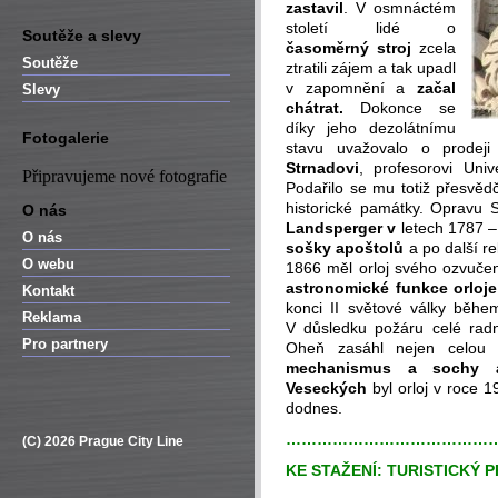
zastavil
. V osmnáctém
století lidé o
Soutěže a slevy
časoměrný stroj
zcela
Soutěže
ztratili zájem a tak upadl
v zapomnění a
začal
Slevy
chátrat.
Dokonce se
díky jeho dezolátnímu
Fotogalerie
stavu uvažovalo o prodej
Strnadovi
, profesorovi Univ
Připravujeme nové fotografie
Podařilo se mu totiž přesvěd
historické památky. Opravu 
O nás
Landsperger v
letech 1787 – 
O nás
sošky apoštolů
a po další re
O webu
1866 měl orloj svého ozvuč
astronomické funkce orloje
Kontakt
konci II světové války běh
Reklama
V důsledku požáru celé rad
Pro partnery
Oheň zasáhl nejen celo
mechanismus a sochy a
Veseckých
byl orloj v roce 1
dodnes.
…………………………………
(C) 2026 Prague City Line
KE STAŽENÍ:
TURISTICKÝ 