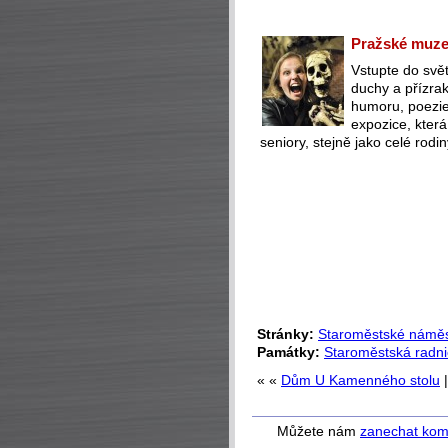
Pražské muzeu
Vstupte do svět
duchy a přízra
humoru, poezie 
expozice, která
seniory, stejně jako celé rodin
Stránky:
Staroměstské náměs
Památky:
Staroměstská radn
« «
Dům U Kamenného stolu
Můžete nám
zanechat kom