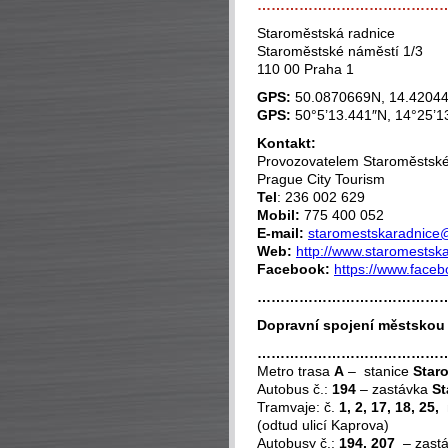
…………………………………
Staroměstská radnice
Staroměstské náměstí 1/3
110 00 Praha 1
GPS:
50.0870669N, 14.4204
GPS:
50°5’13.441″N, 14°25’1
Kontakt:
Provozovatelem Staroměstské 
Prague City Tourism
Tel
: 236 002 629
Mobil:
775 400 052
E-mail:
staromestskaradnice
Web:
http://www.staromestsk
Facebook:
https://www.face
…………………………………
Dopravní spojení městsko
…………………………………
Metro trasa
A
– stanice
Star
Autobus č.:
194
– zastávka
St
Tramvaje: č.
1, 2, 17, 18, 25,
n
(odtud ulicí Kaprova)
Autobusy č.:
194, 207
– zast