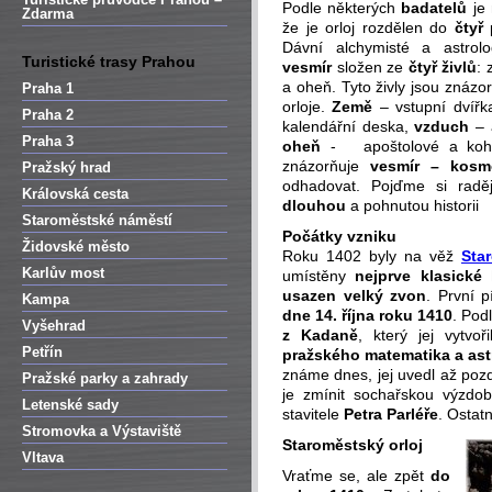
Podle některých
badatelů
je 
Zdarma
že je orloj rozdělen do
čtyř
Dávní alchymisté a astrolo
Turistické trasy Prahou
vesmír
složen ze
čtyř živlů
: 
a oheň. Tyto živly jsou znázo
Praha 1
orloje.
Země
– vstupní dvířka
Praha 2
kalendářní deska,
vzduch
– 
Praha 3
oheň
- apoštolové a kohou
znázorňuje
vesmír – kosm
Pražský hrad
odhadovat. Pojďme si raděj
Královská cesta
dlouhou
a pohnutou historii
Staroměstské náměstí
Počátky vzniku
Židovské město
Roku 1402 byly na věž
Sta
Karlův most
umístěny
nejprve klasické
usazen velký zvon
. První 
Kampa
dne 14. října roku 1410
. Pod
Vyšehrad
z Kadaně
, který jej vytvo
Petřín
pražského matematika a ast
známe dnes, jej uvedl až pozd
Pražské parky a zahrady
je zmínit sochařskou výzdo
Letenské sady
stavitele
Petra Parléře
. Ostat
Stromovka a Výstaviště
Staroměstský orloj
Vltava
Vraťme se, ale zpět
do