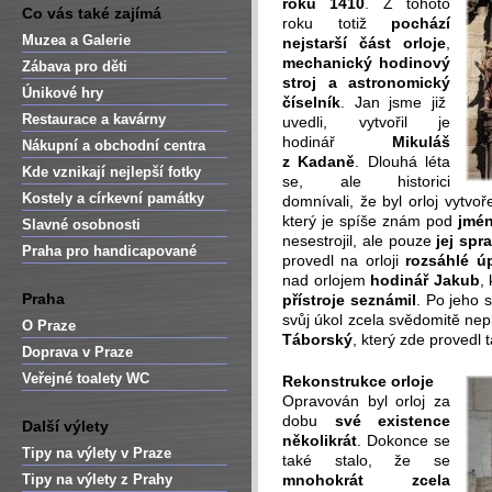
roku 1410
. Z tohoto
Co vás také zajímá
roku totiž
pochází
Muzea a Galerie
nejstarší část orloje
,
mechanický
hodinový
Zábava pro děti
stroj
a
astronomický
Únikové hry
číselník
. Jan jsme již
Restaurace a kavárny
uvedli, vytvořil je
hodinář
Mikuláš
Nákupní a obchodní centra
z Kadaně
. Dlouhá léta
Kde vznikají nejlepší fotky
se, ale historici
Kostely a církevní památky
domnívali, že byl orloj vytvo
který je spíše znám pod
jmé
Slavné osobnosti
nesestrojil, ale pouze
jej spr
Praha pro handicapované
provedl na orloji
rozsáhlé ú
nad orlojem
hodinář Jakub
,
Praha
přístroje seznámil
. Po jeho 
svůj úkol zcela svědomitě nep
O Praze
Táborský
, který zde provedl 
Doprava v Praze
Veřejné toalety WC
Rekonstrukce orloje
Opravován byl orloj za
dobu
své existence
Další výlety
několikrát
. Dokonce se
Tipy na výlety v Praze
také stalo, že se
Tipy na výlety z Prahy
mnohokrát zcela