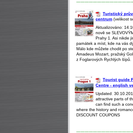
…………………………………
Turistický prův
centrum
(velikost 
Aktualizováno: 14.
nově se SLEVOVÝMI
Prahy 1. Asi nikde 
památek a míst, kde na vás dý
Málo kde můžete chodit po st
Amadeus Mozart, pražský Gol
z Foglarových Rychlých šípů.
Tourist guide P
Centre - english v
Updated: 30.10.2018
attractive parts of
can find such a con
where the history and romance
DISCOUNT COUPONS
…………………………………