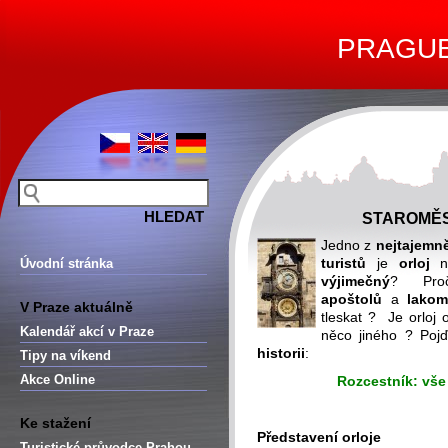
PRAGUE 
STAROMĚS
Jedno z
nejtajemn
turistů
je
orloj
Úvodní stránka
výjimečný
? Proč,
apoštolů
a
lakom
V Praze aktuálně
tleskat ? Je orloj
Kalendář akcí v Praze
něco jiného ? Poj
historii
:
Tipy na víkend
Akce Online
Rozcestník: vše
Ke stažení
Představení orloje
Turistické průvodce Prahou –