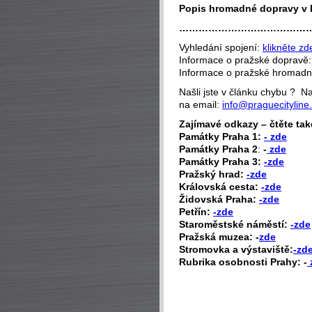
Popis hromadné dopravy v 
…………………………………
Vyhledání spojení:
klikněte zd
Informace o pražské dopravě
Informace o pražské hromad
Našli jste v článku chybu ? 
na email:
info@praguecityline
Zajímavé odkazy – čtěte tak
P
amátky Praha 1:
- zde
Památky Praha 2
:
-
zde
Památky Praha 3:
-zde
Pražský hrad:
-zde
Královská cesta:
-zde
Židovská Praha:
-zde
Petřín:
-zde
Staroměstské náměstí:
-zde
Pražská muzea: -
zde
Stromovka a výstaviště:
-zd
Rubrika osobnosti Prahy: -