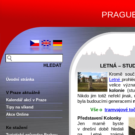
PRAGUE 
LETNÁ – STU
Kromě souč
Úvodní stránka
Letné
prohlé
velice význ
kolonie
(st
V Praze aktuálně
Nikdo jim totiž neřekl jinak,
Kalendář akcí v Praze
byla budoucími generacemi
Tipy na víkend
Vše o
tramvajové to
Akce Online
Představení Kolonky
Jen marně byste
Ke stažení
v dnešní době hledali
na Letné známé
Turistické průvodce Prahou –