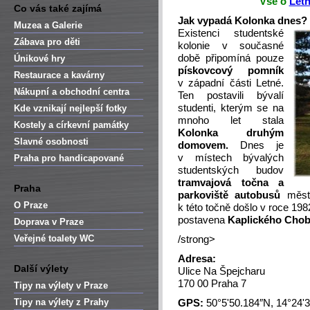
Vše o
Let
Co vás také zajímá
Jak vypadá Kolonka dnes?
Muzea a Galerie
Existenci studentské
Zábava pro děti
kolonie v současné
době připomíná pouze
Únikové hry
pískovcový pomník
Restaurace a kavárny
v západní části Letné.
Nákupní a obchodní centra
Ten postavili bývalí
studenti, kterým se na
Kde vznikají nejlepší fotky
mnoho let stala
Kostely a církevní památky
Kolonka druhým
Slavné osobnosti
domovem.
Dnes je
v místech bývalých
Praha pro handicapované
studentských budov
tramvajová točna a
Praha
parkoviště autobusů
měst
O Praze
k této točně došlo v roce 198
postavena
Kaplického Chob
Doprava v Praze
Veřejné toalety WC
/strong>
Adresa:
Další výlety
Ulice Na Špejcharu
170 00 Praha 7
Tipy na výlety v Praze
Tipy na výlety z Prahy
GPS:
50°5'50.184″N, 14°24'