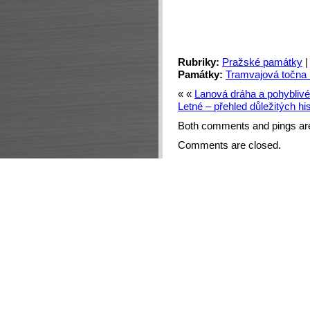
Rubriky:
Pražské památky
Památky:
Tramvajová točna 
« «
Lanová dráha a pohyblivé
Letné – přehled důležitých hi
Both comments and pings are
Comments are closed.