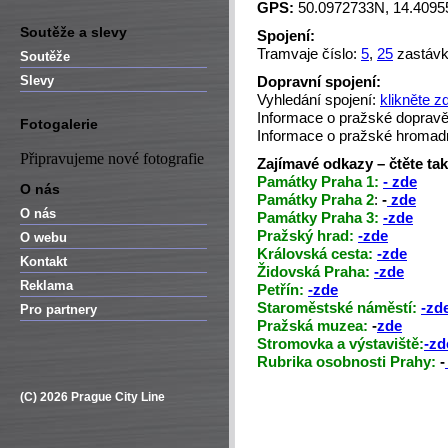
GPS:
50.0972733N, 14.409
Soutěže a slevy
Spojení:
Tramvaje číslo:
5
,
25
zastávk
Soutěže
Slevy
Dopravní spojení:
Vyhledání spojení:
klikněte z
Informace o pražské doprav
Fotogalerie
Informace o pražské hromad
Připravujeme nové fotografie
Zajímavé odkazy – čtěte ta
Památky Praha 1:
- zde
O nás
Památky Praha 2
:
-
zde
O nás
Památky Praha 3:
-zde
Pražský hrad:
-zde
O webu
Královská cesta:
-zde
Kontakt
Židovská Praha:
-zde
Reklama
Petřín:
-zde
Staroměstské náměstí:
-zd
Pro partnery
Pražská muzea:
-
zde
Stromovka a výstaviště:
-zd
Rubrika osobnosti Prahy:
-
(C) 2026 Prague City Line