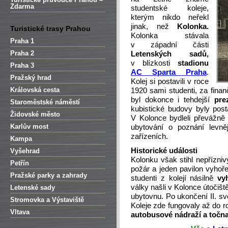
Zdarma
studentské koleje,
kterým nikdo neřekl
jinak, než
Kolonka.
Turistické trasy Prahou
Kolonka stávala
Praha 1
v západní části
Praha 2
Letenských sadů,
v blízkosti
stadionu
Praha 3
AC Sparta Praha
.
Pražský hrad
Kolej si postavili v roce
Královská cesta
1920 sami studenti, za fina
byl dokonce i tehdejší
pre
Staroměstské náměstí
kubistické budovy byly pos
Židovské město
V Kolonce bydleli převážn
Karlův most
ubytování o poznání levněj
zařízeních.
Kampa
Historické události
Vyšehrad
Kolonku však stihl nepřízniv
Petřín
požár a jeden pavilon vyhořel
Pražské parky a zahrady
studenti z kolejí násilně
vy
války našli v Kolonce útočišt
Letenské sady
ubytovnu. Po ukončení II. svě
Stromovka a Výstaviště
Koleje zde fungovaly až do r
Vltava
autobusové nádraží a točna