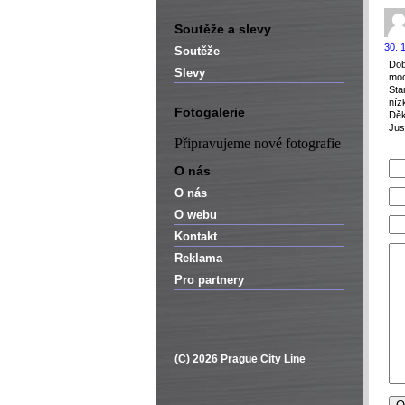
Soutěže a slevy
30. 
Soutěže
Dob
Slevy
moc
Sta
níz
Fotogalerie
Děk
Jus
Připravujeme nové fotografie
O nás
O nás
O webu
Kontakt
Reklama
Pro partnery
(C) 2026 Prague City Line