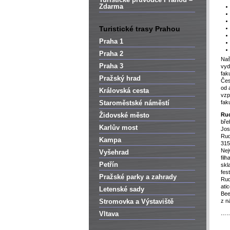
Zdarma
Turistické trasy Prahou
Praha 1
Praha 2
Naš
Praha 3
vyd
fak
Pražský hrad
Čes
od 
Královská cesta
vzp
Staroměstské náměstí
fak
Židovské město
Ru
bře
Karlův most
Jos
Rud
Kampa
315
Nej
Vyšehrad
fil
Petřín
skl
fes
Pražské parky a zahrady
Rud
ati
Letenské sady
Bee
Stromovka a Výstaviště
z n
Vltava
…