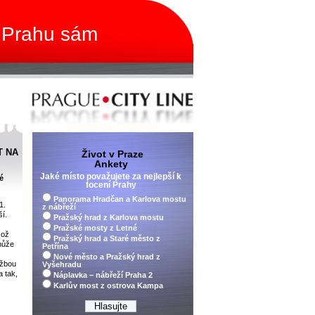
 Prahu sám
T NA
Život v Praze
Ankety
Jaké místo považujete za nejlepší k
é
focení Prahy
Panorama Hradčan a Karlova mostu
1.
z nábřeží
ší.
Pražský hrad z Karlova mostu
Pražské mosty z Letné
což
Pražský hrad a Staré město z
může
Petřína
Nové město a Pražský hrad z
ažbou
Vyšehradu
a tak,
Náplavka – nábřeží Praha 2
Karlův most z ostrova Kampa