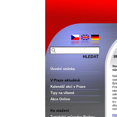
B
Sta
Úvodní stránka
nám
Náš
V Praze aktuálně
sto
Byl
Kalendář akcí v Praze
Prá
tak
Tipy na víkend
odh
obl
Akce Online
tzv
aby
mír
Ke stažení
PO
Turistické průvodce Prahou –