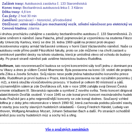
Začátek trasy:
Autobusová zastávka č. 133 Staroměstská
Konec trasy:
Bezbariérová autobusová linka č. 3 Klárov
Délka trasy:
4,8 km
Čas jízdy:
2 hod 30 min
Zaměření:
poznávací – historické, přírodovědné
Obtížnost:
velmi náročná pro mechanický vozík
,
střední náročnost pro elektrický v
Cenová hladina:
zdarma
i druhou procházku zahájíme u zastávky bezbariérového autobusu č. 133 Staroměstská. Z
áme směrem k náměstí Jana Palacha, jehož pojmenování je vzpomínkou na studenta Filozo
ulty Univerzity Karlovy, který se dne 16. ledna 1969 upálil na protest proti okupaci
koslovenska vojsky armád Varšavské smlouvy v horní části Václavského náměstí. Naše c
autobusu vede přímo podél Filozofické fakulty, proto se zde můžeme i na chvíli zastavit u
omínkové pamětní desky na tohoto studenta, která je umístěná vlevo od vchodu do budovy
ulty. Po pravé straně náměstí pak uvidíme historickou budovu Rudolfina.
dolfinum
, tato novorenesanční budova se svými koncertními sály tvoří jednu z dominant pr
hu Vltavy a dnes je sídlem České filharmonie. Byla postavena na konci 19. století dle projekt
efa Zítka a Josefa Schulze. Svůj název nese podle jména habsburského korunního prince
olfa. Rudolfinum je první budova v Praze, která byla postavena na tak rozsáhlém pozemku 
 m2), a která sloužila víceúčelovému provozu. V budově je celkem 80 místností a sálů.
významnějším sálem je zde Dvořákova síň, kde v roce 1896 zahájila svoji činnost Česká
harmonie skladbami III. Slovanská rapsodie a symfonií Z nového světa. Tento koncert dirigoval
adatel Antonín Dvořák osobně. V roce 1945 se zde konal první koncert mezinárodního hude
tivalu Pražské jaro a jeho nejprestižnější koncerty se zde konají dodnes. Současný vzhled
olfina je z doby jeho rekonstrukce v letech 1990-92, která zachovala podobu původní stavb
ce stavby jsou sochy slavných hudebních skladatelů – Georg Friedrich Händel, Ludwig van
thoven, Wolfgang Amadeus Mozart, Johann Sebastian Bach a další. Po stranách schodiště
áměstí jsou sochy hudebních múz a sochy lvů a sfing.
……………………………………………………………………………………………………………
Vše o pražských památkách