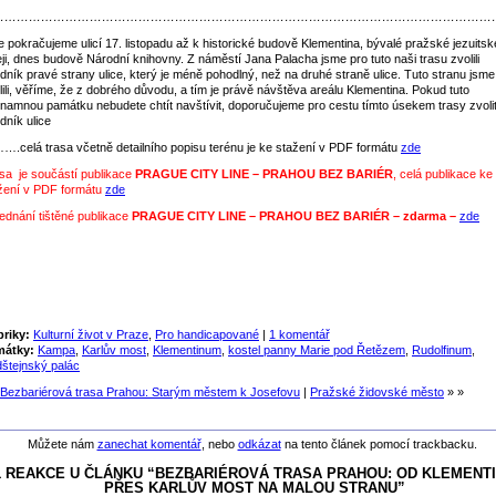
……………………………………………………………………………………………………………
e pokračujeme ulicí 17. listopadu až k historické budově Klementina, bývalé pražské jezuitsk
eji, dnes budově Národní knihovny. Z náměstí Jana Palacha jsme pro tuto naši trasu zvolili
dník pravé strany ulice, který je méně pohodlný, než na druhé straně ulice. Tuto stranu jsme
lili, věříme, že z dobrého důvodu, a tím je právě návštěva areálu Klementina. Pokud tuto
namnou památku nebudete chtít navštívit, doporučujeme pro cestu tímto úsekem trasy zvolit
dník ulice
.celá trasa včetně detailního popisu terénu je ke stažení v PDF formátu
zde
sa je součástí publikace
PRAGUE CITY LINE – PRAHOU BEZ BARIÉR
, celá publikace ke
žení v PDF formátu
zde
ednání tištěné publikace
PRAGUE CITY LINE – PRAHOU BEZ BARIÉR –
zdarma –
zde
riky:
Kulturní život v Praze
,
Pro handicapované
|
1 komentář
mátky:
Kampa
,
Karlův most
,
Klementinum
,
kostel panny Marie pod Řetězem
,
Rudolfinum
,
dštejnský palác
Bezbariérová trasa Prahou: Starým městem k Josefovu
|
Pražské židovské město
» »
Můžete nám
zanechat komentář
, nebo
odkázat
na tento článek pomocí trackbacku.
1 REAKCE U ČLÁNKU “BEZBARIÉROVÁ TRASA PRAHOU: OD KLEMENT
PŘES KARLŮV MOST NA MALOU STRANU”