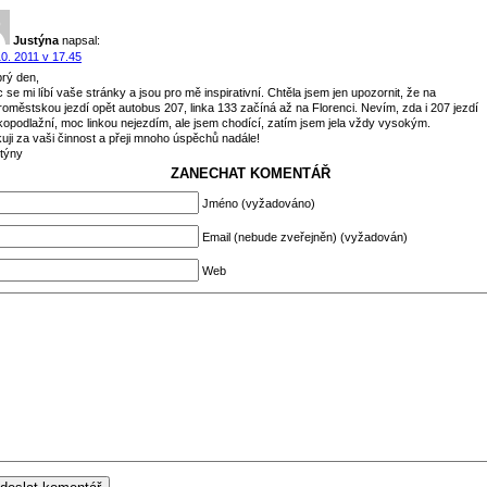
Justýna
napsal:
10. 2011 v 17.45
rý den,
 se mi líbí vaše stránky a jsou pro mě inspirativní. Chtěla jsem jen upozornit, že na
roměstskou jezdí opět autobus 207, linka 133 začíná až na Florenci. Nevím, zda i 207 jezdí
kopodlažní, moc linkou nejezdím, ale jsem chodící, zatím jsem jela vždy vysokým.
uji za vaši činnost a přeji mnoho úspěchů nadále!
týny
ZANECHAT KOMENTÁŘ
Jméno (vyžadováno)
Email (nebude zveřejněn) (vyžadován)
Web