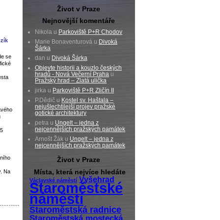
Život v Praze
Nejnovější komentáře
Nikola u
Parkoviště P+R Chodov
ozík
Marie Bonaventurová u
Divoká
Šárka
de se
dan u
Divoká Šárka
fické
Objevte historii a kouzlo českých
hradů - Nová Večerní Praha
u
esta
Pražský hrad – Zlatá ulička
jirka u
Parkoviště P+R Zličín II
P.Dědič u
Kostel sv. Haštala –
nejušlechtilejší projev pražské
avého
gotické architektury
u
petra u
Ungelt – jedna z
nejcennějších pražských památek
(5
Arnošt Žák u
Ungelt – jedna z
nejcennějších pražských památek
bního
Život v Praze
Místa, která nejvíce hledáte
y. Na
Vyšehrad
Václavské náměstí
Staroměstské
náměstí
…………
Staroměstská radnice
Staroměstská mostecká