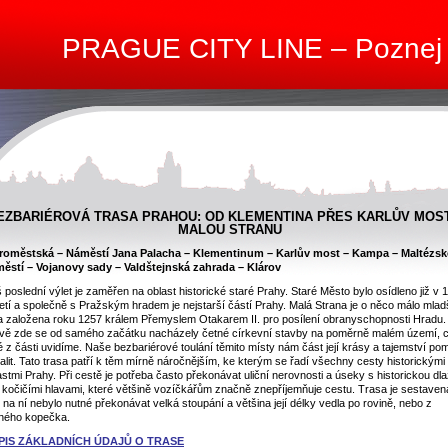
PRAGUE CITY LINE – Poznej
EZBARIÉROVÁ TRASA PRAHOU: OD KLEMENTINA PŘES KARLŮV MOS
MALOU STRANU
roměstská – Náměstí Jana Palacha – Klementinum – Karlův most – Kampa – Maltézsk
ěstí – Vojanovy sady – Valdštejnská zahrada – Klárov
 poslední výlet je zaměřen na oblast historické staré Prahy. Staré Město bylo osídleno již v 1
letí a společně s Pražským hradem je nejstarší částí Prahy. Malá Strana je o něco málo mlad
a založena roku 1257 králem Přemyslem Otakarem II. pro posílení obranyschopnosti Hradu.
vě zde se od samého začátku nacházely četné církevní stavby na poměrně malém území, 
é z části uvidíme.
Naše bezbariérové toulání těmito místy nám část její krásy a tajemství po
alit. Tato trasa patří k těm mírně náročnějším, ke kterým se řadí všechny cesty historickými
astmi Prahy. Při cestě je potřeba často překonávat uliční nerovnosti a úseky s historickou dl
. kočičími hlavami, které většině vozíčkářům značně znepříjemňuje cestu. Trasa je sestaven
 na ní nebylo nutné překonávat velká stoupání a většina její délky vedla po rovině, nebo z
ného kopečka.
PIS ZÁKLADNÍCH ÚDAJŮ O TRASE