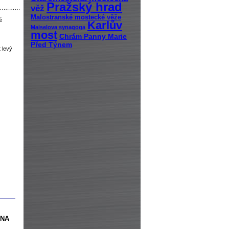
Pražský hrad
věž
…………
Malostranské mostecké věže
é
Karlův
Maiselova synagoga
most
Chrám Panny Marie
Před Týnem
 levý
INA