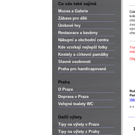
Co vás také zajímá
…
Muzea a Galerie
Dál
kol
Zábava pro děti
cho
zvo
Únikové hry
výz
Restaurace a kavárny
cho
Nákupní a obchodní centra
………
Kde vznikají nejlepší fotky
Tra
sta
Kostely a církevní památky
Obj
Slavné osobnosti
Praha pro handicapované
Praha
O Praze
Rub
Pa
Doprava v Praze
Val
Veřejné toalety WC
« «
Další výlety
Tipy na výlety v Praze
Tipy na výlety z Prahy