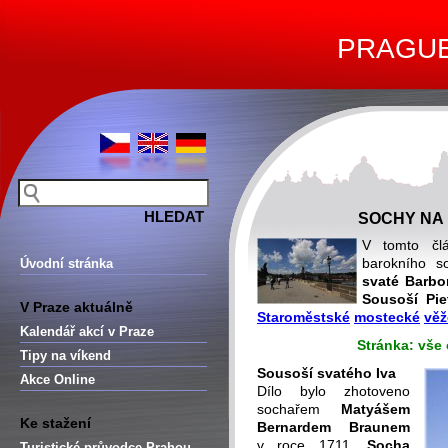
PRAGUE 
SOCHY NA 
V tomto čl
barokního s
Úvodní stránka
svaté Barbo
Sousoší Pie
V Praze aktuálně
Staroměstské
mostecké
věž
Kalendář akcí v Praze
Stránka: vše
Tipy na víkend
Sousoší svatého Iva
Akce Online
Dílo bylo zhotoveno
sochařem
Matyášem
Ke stažení
Bernardem Braunem
v roce 1711.
Socha
Turistické průvodce Prahou –