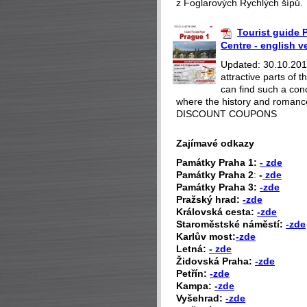
z Foglarových Rychlých šípů.
Tourist guide P
Centre - english v
Updated: 30.10.2018
attractive parts of
can find such a con
where the history and romance
DISCOUNT COUPONS
Zajímavé odkazy
P
amátky Praha 1:
- zde
Památky Praha 2
:
-
zde
Památky Praha 3:
-zde
Pražský hrad:
-zde
Královská cesta:
-zde
Staroměstské náměstí:
-zde
Karlův most:
-zde
Letná:
- zde
Židovská Praha:
-zde
Petřín:
-zde
Kampa:
-zde
Vyšehrad:
-zde