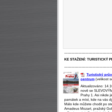
…………………………………
KE STAŽENÍ:
TURISTICKÝ 
…………………………………
Turistický prův
centrum
(velikost 
Aktualizováno: 14.
nově se SLEVOVÝMI
Prahy 1. Asi nikde 
památek a míst, kde na vás dý
Málo kde můžete chodit po st
Amadeus Mozart, pražský Gol