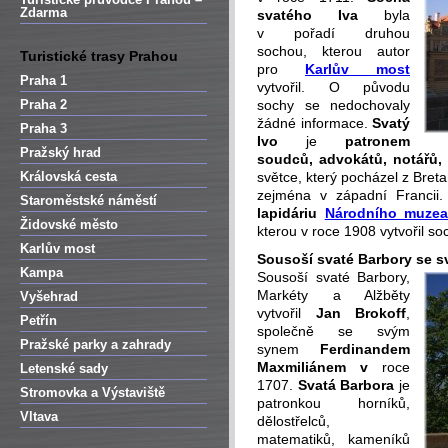
Zdarma
svatého Iva
byla
v pořadí druhou
sochou, kterou autor
Turistické trasy Prahou
pro
Karlův most
Praha 1
vytvořil. O původu
Praha 2
sochy se nedochovaly
žádné informace.
Svatý
Praha 3
Ivo
je
patronem
Pražský hrad
soudců, advokátů, notářů, 
Královská cesta
světce, který pocházel z Bret
zejména v západní Francii.
Staroměstské náměstí
lapidáriu
Národního muze
Židovské město
kterou v roce 1908 vytvořil so
Karlův most
Sousoší svaté Barbory se s
Kampa
Sousoší svaté Barbory,
Markéty a Alžběty
Vyšehrad
vytvořil
Jan Brokoff
,
Petřín
společně se svým
Pražské parky a zahrady
synem
Ferdinandem
Maxmiliánem v
roce
Letenské sady
1707.
Svatá Barbora
je
Stromovka a Výstaviště
patronkou horníků,
Vltava
dělostřelců,
matematiků, kameníků