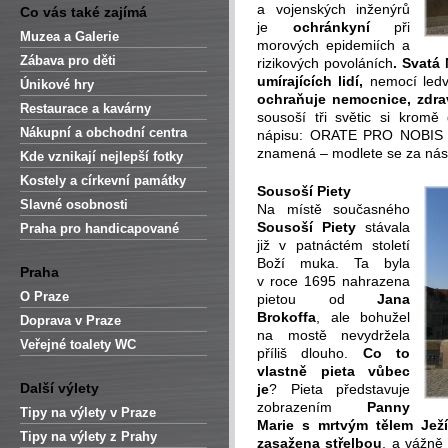
a vojenských inženýrů
Co vás také zajímá
je
ochránkyní
při
Muzea a Galerie
morových epidemiích a
Zábava pro děti
rizikových povoláních
. Svatá
umírajících lidí,
nemocí ledv
Únikové hry
ochraňuje nemocnice, zdra
Restaurace a kavárny
sousoší tři světic si krom
Nákupní a obchodní centra
nápisu: ORATE PRO NOBIS 
znamená – modlete se za nás i
Kde vznikají nejlepší fotky
Kostely a církevní památky
Sousoší Piety
Slavné osobnosti
Na místě současného
Sousoší Piety
stávala
Praha pro handicapované
již v patnáctém století
Boží muka. Ta byla
Praha
v roce 1695 nahrazena
O Praze
pietou od
Jana
Brokoffa
, ale bohužel
Doprava v Praze
na mostě nevydržela
Veřejné toalety WC
příliš dlouho.
Co to
vlastně pieta vůbec
Další výlety
je
? Pieta představuje
zobrazením
Panny
Tipy na výlety v Praze
Marie s mrtvým tělem Jež
Tipy na výlety z Prahy
zasažena střelbou
, a vážně