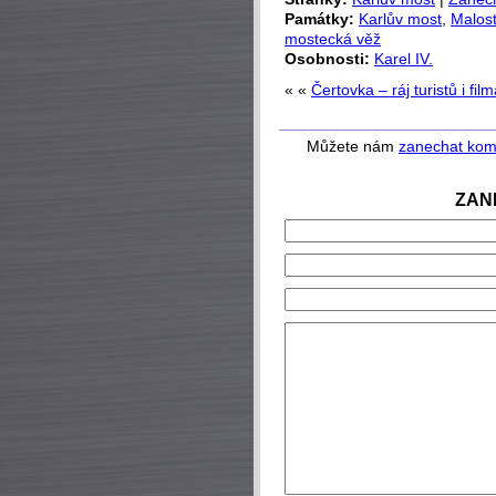
Památky:
Karlův most
,
Malos
mostecká věž
Osobnosti:
Karel IV.
« «
Čertovka – ráj turistů i fil
Můžete nám
zanechat kom
ZAN