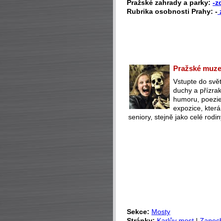
Pražské zahrady a parky:
-z
Rubrika osobnosti Prahy: -
Pražské muzeu
Vstupte do svět
duchy a přízra
humoru, poezie 
expozice, která
seniory, stejně jako celé rodin
Sekce:
Mosty
Stránky:
Karlův most
|
Zanec