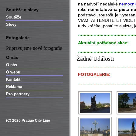
na nádvoří nedaleké
nemocni
roku
nainstalována pieta n
Soutěže a slevy
podstavci sousoší je vyte
Soutěže
VIAM, ATTENDITE ET VIDETE
Slevy
tudy kráčíte, postůjte a vizte, 
…………………………………
Fotogalerie
Aktuální pořádané akce:
Připravujeme nové fotografie
…………………………………
O nás
Žádné Události
O nás
…………………………………
O webu
FOTOGALERIE:
Kontakt
…………………………………
Reklama
Pro partnery
(C) 2026 Prague City Line