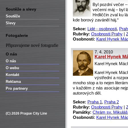
Byl pozdní večer –
Soutěže a slevy
večerní máj – byl 
Hrdliččin zval ku l
Soutěže
kde borový zaváněl háj.“
Slevy
Sekce:
Lidé - osobnosti
,
Prah
Rubriky:
Osobnosti Prahy
|
Fotogalerie
Osobnosti:
Karel Hynek Má
Připravujeme nové fotografie
7. 4. 2010
O nás
Karel Hynek Má
O nás
Karel Hynek Mác
O webu
Karel Hynek Mách
Kontakt
výstřední a rozpor
Reklama
mnoho stop a to nejen liter
v každém z nás asociuje nejp
Pro partnery
autorových děl.
Sekce:
Praha 1
,
Praha 2
Rubriky:
Osobnosti Prahy
|
Památky:
Chrám sv. Mikuláš
(C) 2026 Prague City Line
Osobnosti:
Karel Hynek Má