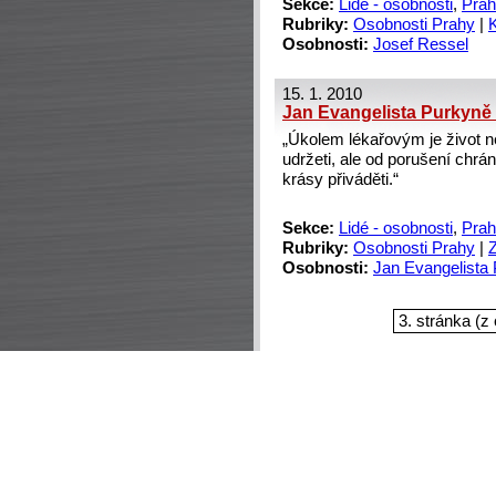
Sekce:
Lidé - osobnosti
,
Prah
Rubriky:
Osobnosti Prahy
|
Osobnosti:
Josef Ressel
15. 1. 2010
Jan Evangelista Purkyně
„Úkolem lékařovým je život n
udržeti, ale od porušení chrán
krásy přiváděti.“
Sekce:
Lidé - osobnosti
,
Prah
Rubriky:
Osobnosti Prahy
|
Osobnosti:
Jan Evangelista
3. stránka (z