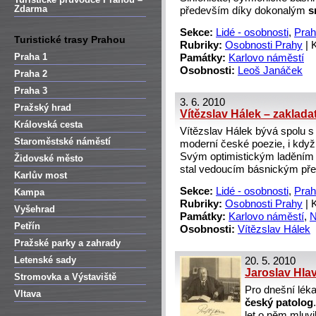
Zdarma
především díky dokonalým
s
Sekce:
Lidé - osobnosti
,
Prah
Turistické trasy Prahou
Rubriky:
Osobnosti Prahy
|
Praha 1
Památky:
Karlovo náměstí
Osobnosti:
Leoš Janáček
Praha 2
Praha 3
3. 6. 2010
Pražský hrad
Vítězslav Hálek – zaklada
Královská cesta
Vítězslav Hálek bývá spolu 
Staroměstské náměstí
moderní české poezie, i když
Svým optimistickým laděním 
Židovské město
stal vedoucím básnickým pře
Karlův most
Sekce:
Lidé - osobnosti
,
Prah
Kampa
Rubriky:
Osobnosti Prahy
|
Vyšehrad
Památky:
Karlovo náměstí
,
N
Petřín
Osobnosti:
Vítězslav Hálek
Pražské parky a zahrady
Letenské sady
20. 5. 2010
Jaroslav Hlav
Stromovka a Výstaviště
Pro dnešní léka
Vltava
český patolog
let o něm mluvi