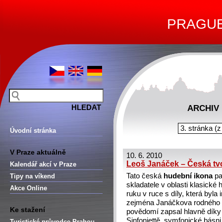
PRAGUE 
ARCHIV
3. stránka (
Úvodní stránka
V Praze aktuálně
10. 6. 2010
Leoš Janáček – Česká tvo
Kalendář akcí v Praze
Tato česká
hudební ikona
pa
Tipy na víkend
skladatele v oblasti klasické
Akce Online
ruku v ruce s díly, která byl
zejména Janáčkova rodného
Ke stažení
povědomí zapsal hlavně díky
Sinfoniettě, symfonické básn
Turistické průvodce Prahou –