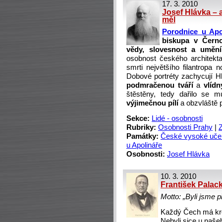
17. 3. 2010
Josef Hlávka – 
měl
Porodnice u Apo
biskupa v Černo
vědy, slovesnost a umění
osobnost českého architekt
smrti největšího filantropa
Dobové portréty zachycují 
podmračenou tváří
a
vlíd
štěstěny, tedy dařilo se 
výjimečnou pílí
a obzvláště 
Sekce:
Lidé - osobnosti
Rubriky:
Osobnosti Prahy
|
Památky:
České vysoké učen
u Apolináře
Osobnosti:
Josef Hlávka
10. 3. 2010
František Palac
Motto: „Byli jsme
Každý Čech má krom
Nebyli sice u našeh