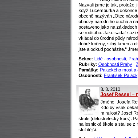
Nazvali jsme je tak, protože j
když Lucemburka a dokonce jed
obecně nazýván „Otec národa“
obnovy národního ducha a na 
postaveno jako na základech
se rodícího. Jako sadař sází 
vkládal do úrodné půdy náro
dobré kořeny, silný kmen a 
jste a odkud pocházíte.“ Jme
Sekce:
Lidé - osobnosti
,
Prah
Rubriky:
Osobnosti Prahy
|
Památky:
Palackého most a 
Osobnosti:
František Palac
3. 3. 2010
Josef Ressel – 
Jméno Josefa Res
Kdo by však čekal,
minulost? Josef R
škole (dělostřelecký kurs). P
na lesnické škole a stal se z 
složitější.