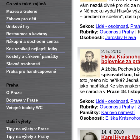
Co vás také zajímá
vám nezdá divné pro nic za n
v Německu vydal Hlavův výz
Muzea a Galerie
– předběžné sdělení“, došlo 
Zábava pro děti
Sekce:
Lidé - osobnosti
,
Prah
Únikové hry
Rubriky:
Osobnosti Prahy
|
Restaurace a kavárny
Osobnosti:
Jaroslav Hlava
Nákupní a obchodní centra
Kde vznikají nejlepší fotky
2. 5. 2010
Kostely a církevní památky
Eliška Krásnoho
bojovnice za pr
Slavné osobnosti
Alžběta Pechová b
Praha pro handicapované
spisovatelkou
,
bá
toto jméno nic neříká? Jedná 
Praha
jako například Ke slovanském
se narodila v
Praze 18. listo
O Praze
Doprava v Praze
Sekce:
Lidé - osobnosti
,
Prah
Rubriky:
Osobnosti Prahy
|
Veřejné toalety WC
Památky:
Karlovo náměstí
Osobnosti:
Eliška Krásnoho
Další výlety
Tipy na výlety v Praze
14. 4. 2010
Tipy na výlety z Prahy
Karel Hynek Mác