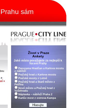
 Prahu sám
Život v Praze
Ankety
Jaké místo považujete za nejlepší k
focení Prahy
Panorama Hradčan a Karlova mostu
dbou
z nábřeží
Pražský hrad z Karlova mostu
 a
Pražské mosty z Letné
ní »
Pražský hrad a Staré město z
Petřína
Nové město a Pražský hrad z
Vyšehradu
Náplavka – nábřeží Praha 2
Karlův most z ostrova Kampa