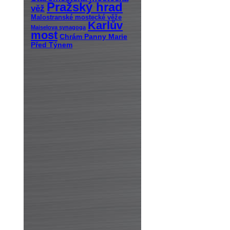
Pražský hrad
věž
Malostranské mostecké věže
Karlův
Maiselova synagoga
most
Chrám Panny Marie
Před Týnem