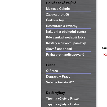
Co vás také zajímá
Muzea a Galerie
Zábava pro děti
Únikové hry
Restaurace a kavárny
Nákupní a obchodní centra
Kde vznikají nejlepší fotky
Kostely a církevní památky
Sou
Slavné osobnosti
Praha pro handicapované
Ka
Praha
O Praze
Doprava v Praze
Veřejné toalety WC
Další výlety
Tipy na výlety v Praze
Tipy na výlety z Prahy