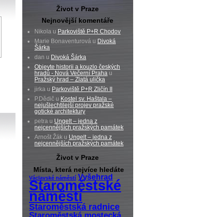
Život v Praze
Nejnovější komentáře
Nikola u
Parkoviště P+R Chodov
Marie Bonaventurová u
Divoká
Šárka
dan u
Divoká Šárka
Objevte historii a kouzlo českých
hradů - Nová Večerní Praha
u
Pražský hrad – Zlatá ulička
jirka u
Parkoviště P+R Zličín II
P.Dědič u
Kostel sv. Haštala –
nejušlechtilejší projev pražské
gotické architektury
petra u
Ungelt – jedna z
nejcennějších pražských památek
Arnošt Žák u
Ungelt – jedna z
nejcennějších pražských památek
Život v Praze
Místa, která nejvíce hledáte
Vyšehrad
Václavské náměstí
Staroměstské
náměstí
Staroměstská radnice
Staroměstská mostecká