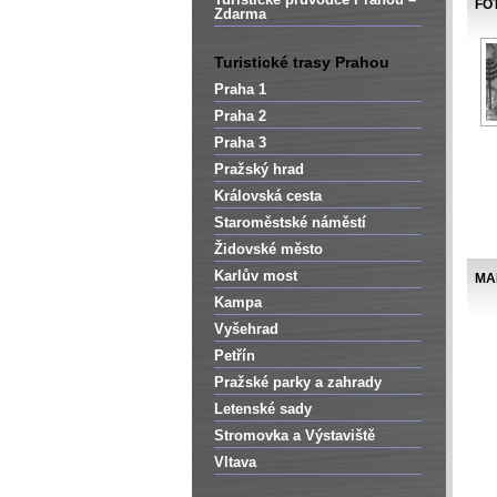
FO
Zdarma
Turistické trasy Prahou
Praha 1
Praha 2
Praha 3
Pražský hrad
Královská cesta
Staroměstské náměstí
Židovské město
Karlův most
MA
Kampa
Vyšehrad
Petřín
Pražské parky a zahrady
Letenské sady
Stromovka a Výstaviště
Vltava