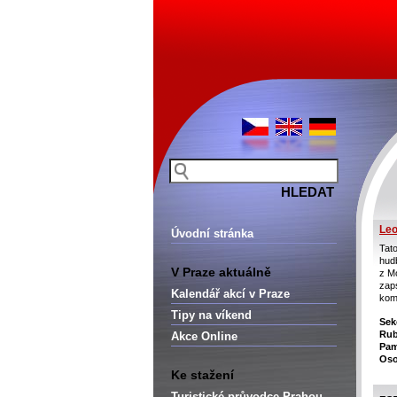
Leo
Úvodní stránka
Tat
hudb
V Praze aktuálně
z M
zap
Kalendář akcí v Praze
kom
Tipy na víkend
Sek
Rub
Akce Online
Pam
Oso
Ke stažení
Turistické průvodce Prahou –