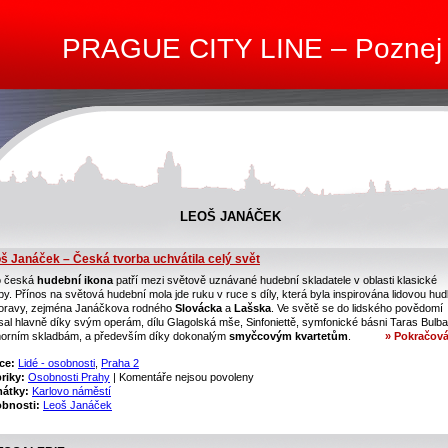
PRAGUE CITY LINE – Poznej
LEOŠ JANÁČEK
š Janáček – Česká tvorba uchvátila celý svět
o česká
hudební ikona
patří mezi světově uznávané hudební skladatele v oblasti klasické
y. Přínos na světová hudební mola jde ruku v ruce s díly, která byla inspirována lidovou hu
oravy, zejména Janáčkova rodného
Slovácka
a
Lašska
. Ve světě se do lidského povědomí
sal hlavně díky svým operám, dílu Glagolská mše, Sinfoniettě, symfonické básni Taras Bulba
orním skladbám, a především díky dokonalým
smyčcovým kvartetům
.
» Pokračová
ce:
Lidé - osobnosti
,
Praha 2
riky:
Osobnosti Prahy
|
Komentáře nejsou povoleny
átky:
Karlovo náměstí
bnosti:
Leoš Janáček