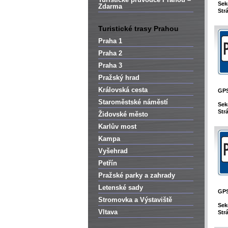
Sek
Zdarma
Str
Turistické trasy Prahou
Praha 1
Praha 2
Praha 3
Pražský hrad
Královská cesta
GP
Staroměstské náměstí
Sek
Str
Židovské město
Karlův most
Kampa
Vyšehrad
Petřín
Pražské parky a zahrady
Letenské sady
GP
Stromovka a Výstaviště
Sek
Vltava
Str