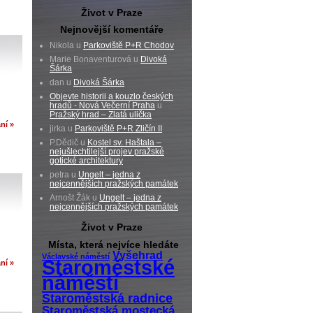
Život v Praze
Nejnovější komentáře
Nikola u
Parkoviště P+R Chodov
Marie Bonaventurová u
Divoká
Šárka
dan u
Divoká Šárka
Objevte historii a kouzlo českých
hradů - Nová Večerní Praha
u
Pražský hrad – Zlatá ulička
ní »
jirka u
Parkoviště P+R Zličín II
P.Dědič u
Kostel sv. Haštala –
nejušlechtilejší projev pražské
gotické architektury
petra u
Ungelt – jedna z
nejcennějších pražských památek
Arnošt Žák u
Ungelt – jedna z
nejcennějších pražských památek
Život v Praze
Místa, která nejvíce hledáte
Vyšehrad
Václavské náměstí
Staroměstské
ní »
náměstí
Staroměstská radnice
Staroměstská mostecká