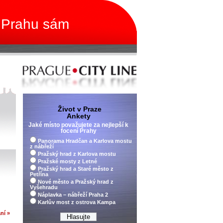
 Prahu sám
Život v Praze
Ankety
Jaké místo považujete za nejlepší k
focení Prahy
Panorama Hradčan a Karlova mostu
z nábřeží
Pražský hrad z Karlova mostu
Pražské mosty z Letné
Pražský hrad a Staré město z
Petřína
Nové město a Pražský hrad z
Vyšehradu
Náplavka – nábřeží Praha 2
Karlův most z ostrova Kampa
ní »