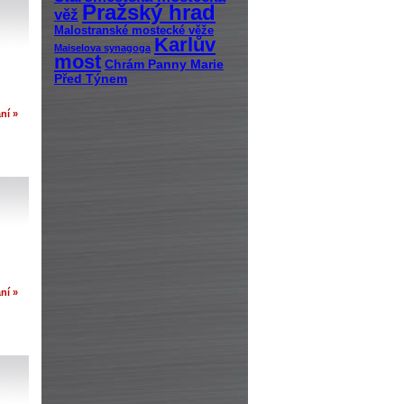
Pražský hrad
věž
Malostranské mostecké věže
Karlův
Maiselova synagoga
most
Chrám Panny Marie
Před Týnem
ní »
ní »