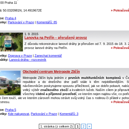
 00 Praha 11
S:
50.0320981N, 14.4919672E
» Pokračová
ce:
Praha 4
ánky:
Parkování v Praze
|
Komentářů: 85
1. 9. 2015
Lanovka na Petřín – přerušený provoz
Z důvodu rekonstrukce lanové dráhy je přerušen od 7. 9. 2015 do 18. 3. 
provoz lanové dráhy na Petřín.
» Pokračová
riky:
Doprava v Praze
|
Zanechat komentář
átky:
Lanová dráha - rozcestník
Obchodní centrum Metropole Zličín
Metropole Zličín byla jedním z
prvních multifunkčních komplexů
v Če
republice a do dnešního dne patří stále k těm nejoblíbenějším. 
návštevníkům poskytujeme spoustu příležitostí, jak se dobře pobavit, nabí
velký výběr
značkového zboží
a kvalitních lužeb. Naším cílem je připravi
všechny k
lidné a příjemné prostředí
, ve kterém nejen najdou vše, co potř
o čem touží, ale ve kterém zároveň mohou strávit svůj volný čas s rodinou či přáteli v poh
stresu.
» Pokračová
ce:
Praha 5
riky:
Kde nakupovat
,
Parkování v Praze
|
Komentářů: 3
1. stránka (z celkem 2)
1
2
»