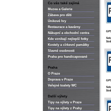
Co vás také zajímá
Muzea a Galerie
Zábava pro děti
Únikové hry
Restaurace a kavárny
GP
Nákupní a obchodní centra
Sek
Kde vznikají nejlepší fotky
Str
Kostely a církevní památky
Slavné osobnosti
Praha pro handicapované
Praha
O Praze
Doprava v Praze
GP
Veřejné toalety WC
Sek
Str
Další výlety
Tipy na výlety v Praze
Tipy na výlety z Prahy