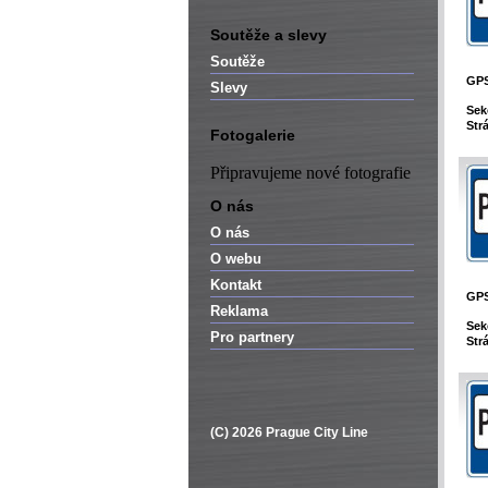
Soutěže a slevy
Soutěže
GP
Slevy
Sek
Str
Fotogalerie
Připravujeme nové fotografie
O nás
O nás
O webu
Kontakt
GP
Reklama
Sek
Pro partnery
Str
(C) 2026 Prague City Line