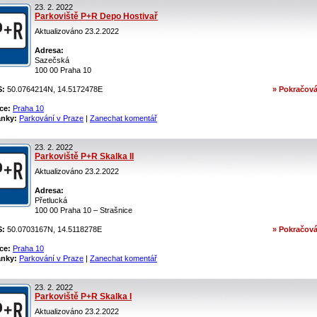
23. 2. 2022
Parkoviště P+R Depo Hostivař
Aktualizováno 23.2.2022
Adresa:
Sazečská
100 00 Praha 10
S:
50.0764214N, 14.5172478E
» Pokračová
ce:
Praha 10
ánky:
Parkování v Praze
|
Zanechat komentář
23. 2. 2022
Parkoviště P+R Skalka II
Aktualizováno 23.2.2022
Adresa:
Přetlucká
100 00 Praha 10 – Strašnice
S:
50.0703167N, 14.5118278E
» Pokračová
ce:
Praha 10
ánky:
Parkování v Praze
|
Zanechat komentář
23. 2. 2022
Parkoviště P+R Skalka I
Aktualizováno 23.2.2022