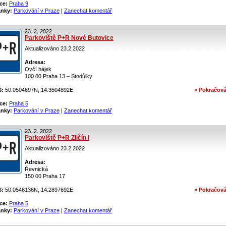
ce:
Praha 9
ánky:
Parkování v Praze
|
Zanechat komentář
23. 2. 2022
Parkoviště P+R Nové Butovice
Aktualizováno 23.2.2022
Adresa:
Ovčí hájek
100 00 Praha 13 – Stodůlky
S:
50.0504697N, 14.3504892E
» Pokračová
ce:
Praha 5
ánky:
Parkování v Praze
|
Zanechat komentář
23. 2. 2022
Parkoviště P+R Zličín I
Aktualizováno 23.2.2022
Adresa:
Řevnická
150 00 Praha 17
S:
50.0546136N, 14.2897692E
» Pokračová
ce:
Praha 5
ánky:
Parkování v Praze
|
Zanechat komentář