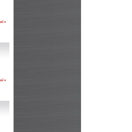
ní »
ní »