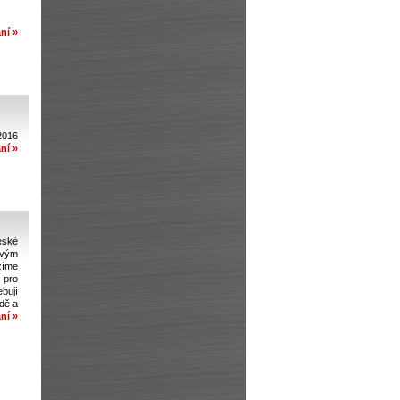
ní »
2016
ní »
ské
Svým
zíme
t pro
ebují
odě a
ní »