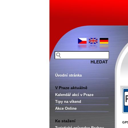
Úvodní stránka
V Praze aktuálně
Kalendář akcí v Praze
Tipy na víkend
Akce Online
Ke stažení
GP
Turistické průvodce Prahou –