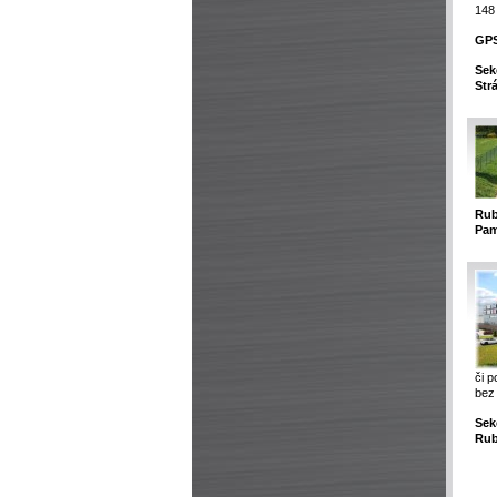
148
GP
Sek
Str
Rub
Pam
či p
bez 
Sek
Rub