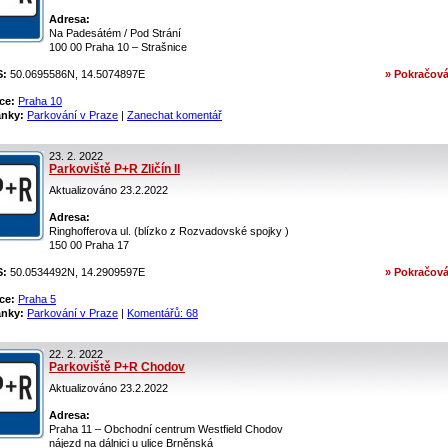
Adresa:
Na Padesátém / Pod Strání
100 00 Praha 10 – Strašnice
S:
50.0695586N, 14.5074897E
» Pokračová
ce:
Praha 10
ánky:
Parkování v Praze
|
Zanechat komentář
23. 2. 2022
Parkoviště P+R Zličín II
Aktualizováno 23.2.2022
Adresa:
Ringhofferova ul. (blízko z Rozvadovské spojky )
150 00 Praha 17
S:
50.0534492N, 14.2909597E
» Pokračová
ce:
Praha 5
ánky:
Parkování v Praze
|
Komentářů: 68
22. 2. 2022
Parkoviště P+R Chodov
Aktualizováno 23.2.2022
Adresa:
Praha 11 – Obchodní centrum Westfield Chodov
nájezd na dálnici u ulice Brněnská