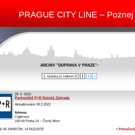
PRAGUE CITY LINE – Poznej
ARCHIV "DOPRAVA V PRAZE":
1. stránka (z celkem 2)
1
2
»
28. 2. 2022
Parkoviště P+R Rajská Zahrada
Aktualizováno 28.2.2022
Adresa:
Cíglerova
100 00 Praha 14 – Černý Most
S:
50.1069072N, 14.5622267E
» Pokračová