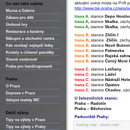
aktuální volná místa na P+R p
Co vás také zajímá
http://www.tsk-praha.cz/wps/po
Muzea a Galerie
trasa A
, stanice
Depo Hostiv
Zábava pro děti
trasa A
,
stanice
Skalka
, zách
Únikové hry
trasa A
,
stanice
Skalka
, zách
Restaurace a kavárny
trasa B
, stanice
Zličín I
Nákupní a obchodní centra
trasa B
,
stanice
Zličín
, zách
trasa B
, stanice
Nové Butovi
Kde vznikají nejlepší fotky
trasa B
, stanice
Palmovka
Kostely a církevní památky
trasa B
, stanice
Rajská zahr
Slavné osobnosti
trasa B
, stanice
Černý Most I 
Praha pro handicapované
trasa C
, stanice
Letňany
trasa C
, stanice
Ládví
Praha
trasa C
, stanice
Nádraží Hol
trasa C
, stanice
Opatov
O Praze
trasa C
, stanice
Chodov
, zác
Doprava v Praze
U železničních stanic:
Veřejné toalety WC
Praha – Radotín
Praha – Běchovice
Další výlety
Parkoviště Prahy:
Tipy na výlety v Praze
loading map - please wait...
Tipy na výlety z Prahy