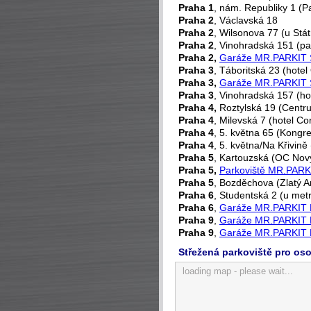
Praha 1
, nám. Republiky 1 (P
Praha 2
, Václavská 18
Praha 2
, Wilsonova 77 (u Stát
Praha 2
, Vinohradská 151 (pa
Praha 2,
Garáže MR.PARKIT 
Praha 3
, Táboritská 23 (hotel
Praha 3,
Garáže MR.PARKIT S
Praha 3
, Vinohradská 157 (ho
Praha 4,
Roztylská 19 (Cent
Praha 4
, Milevská 7 (hotel C
Praha 4
, 5. května 65 (Kongr
Praha 4
, 5. května/Na Křivině
Praha 5
, Kartouzská (OC Nov
Praha 5,
Parkoviště MR.PARK
Praha 5
, Bozděchova (Zlatý A
Praha 6
, Studentská 2 (u met
Praha 6
,
Garáže MR.PARKIT 
Praha 9
,
Garáže MR.PARKIT 
Praha 9
,
Garáže MR.PARKIT 
Střežená parkoviště pro os
loading map - please wait...