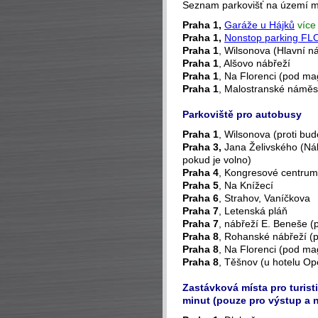
Seznam parkovišť na území 
Praha 1,
Garáže u Hájků
více
Praha 1,
Nonstop parking F
Praha 1
, Wilsonova (Hlavní n
Praha 1
, Alšovo nábřeží
Praha 1
, Na Florenci (pod mag
Praha 1
, Malostranské náměs
Parkoviště pro autobusy
Praha 1
, Wilsonova (proti bu
Praha 3,
Jana Želivského (Ná
pokud je volno)
Praha 4
, Kongresové centrum
Praha 5
, Na Knížecí
Praha 6
, Strahov, Vaníčkova
Praha 7
, Letenská pláň
Praha 7
, nábřeží E. Beneše 
Praha 8
, Rohanské nábřeží (p
Praha 8
, Na Florenci (pod mag
Praha 8
, Těšnov (u hotelu Op
Zastávková místa pro turist
minut (pouze pro výstup a n