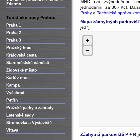
MHD (za zvýhodněnou cen
Zdarma
jednodenní za 80,- Kč). Dalš
Prahy
a
Technická správa kom
Turistické trasy Prahou
Mapa záchytných parkovišť
Praha 1
jeď“)
Praha 2
Praha 3
Pražský hrad
Královská cesta
Staroměstské náměstí
Židovské město
Karlův most
Kampa
Vyšehrad
Petřín
Pražské parky a zahrady
Letenské sady
Stromovka a Výstaviště
Vltava
Záchytná parkoviště P + R j