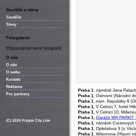
Soutěže a slevy
Soutěže
Slevy
Fotogalerie
Připravujeme nové fotografie
O nás
O nás
O webu
Kontakt
Reklama
Praha 1
, náměstí Jana Palac
Pro partnery
Praha 1
, Ostrovní (Národní di
Praha 1
, nám. Republiky 8 (
Praha 1
, V Celnici 7, hotel H
Praha 1
, V Celnici 10, Millen
Praha 1,
Garáže MR.PARKIT 
(C) 2026 Prague City Line
Praha 1
, náměstí Curieových 5
Praha 1
, Opletalova 9 (u Vác
Praha 1
, Wilsonova (Hlavní n