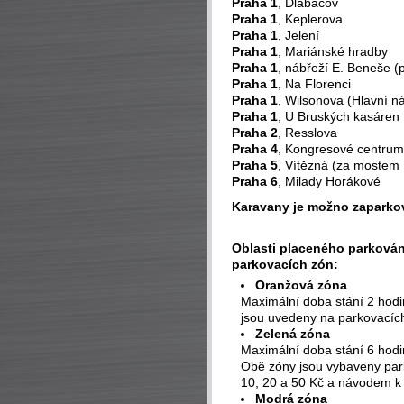
Praha 1
, Dlabačov
Praha 1
, Keplerova
Praha 1
, Jelení
Praha 1
, Mariánské hradby
Praha 1
, nábřeží E. Beneše
Praha 1
, Na Florenci
Praha 1
, Wilsonova (Hlavní n
Praha 1
, U Bruských kasáren
Praha 2
, Resslova
Praha 4
, Kongresové centrum
Praha 5
, Vítězná (za mostem 
Praha 6
, Milady Horákové
Karavany je možno zaparko
Oblasti placeného parkován
parkovacích zón:
Oranžová zóna
Maximální doba stání 2 hodin
jsou uvedeny na parkovacíc
Zelená zóna
Maximální doba stání 6 hodi
Obě zóny jsou vybaveny par
10, 20 a 50 Kč a návodem k
Modrá zóna