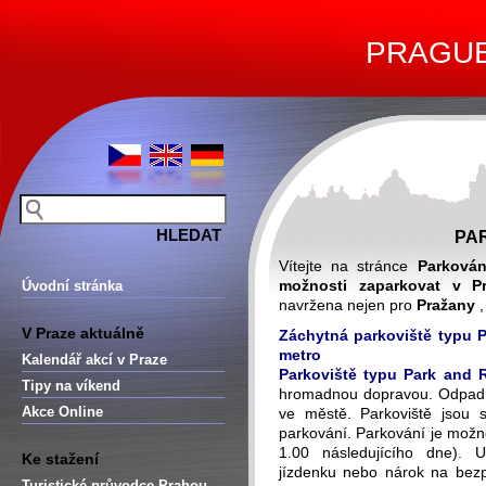
PRAGUE 
PA
Vítejte na stránce
Parkován
možnosti zaparkovat v P
Úvodní stránka
navržena nejen pro
Pražany
,
V Praze aktuálně
Záchytná parkoviště typu 
metro
Kalendář akcí v Praze
Parkoviště typu Park and R
Tipy na víkend
hromadnou dopravou. Odpadn
Akce Online
ve městě. Parkoviště jsou 
parkování. Parkování je možn
1.00 následujícího dne). Už
Ke stažení
jízdenku nebo nárok na bezp
Turistické průvodce Prahou –