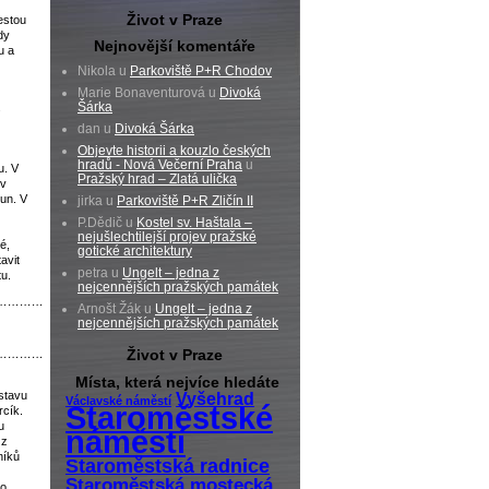
Život v Praze
estou
dy
Nejnovější komentáře
u a
Nikola u
Parkoviště P+R Chodov
Marie Bonaventurová u
Divoká
Šárka
.
dan u
Divoká Šárka
Objevte historii a kouzlo českých
hradů - Nová Večerní Praha
u
u. V
Pražský hrad – Zlatá ulička
ův
un. V
jirka u
Parkoviště P+R Zličín II
P.Dědič u
Kostel sv. Haštala –
nejušlechtilejší projev pražské
é,
gotické architektury
avit
petra u
Ungelt – jedna z
u.
nejcennějších pražských památek
…………
Arnošt Žák u
Ungelt – jedna z
nejcennějších pražských památek
Život v Praze
…………
Místa, která nejvíce hledáte
stavu
Vyšehrad
Václavské náměstí
Staroměstské
rcík.
u
náměstí
 z
níků
Staroměstská radnice
Staroměstská mostecká
ho