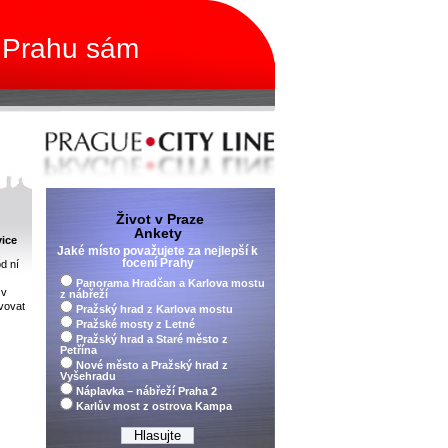
 Prahu sám
Život v Praze
Ankety
vice
Jaké místo považujete za nejlepší k
focení Prahy
d ní
Panorama Hradčan a Karlova mostu
 v
z nábřeží
vovat
Pražský hrad z Karlova mostu
Pražské mosty z Letné
Pražský hrad a Staré město z
Petřína
Nové město a Pražský hrad z
Vyšehradu
Náplavka – nábřeží Praha 2
Karlův most z ostrova Kampa