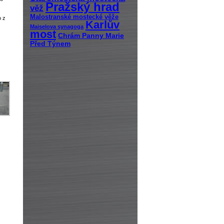
Pražský hrad
věž
Malostranské mostecké věže
o z
Karlův
Maiselova synagoga
most
Chrám Panny Marie
Před Týnem