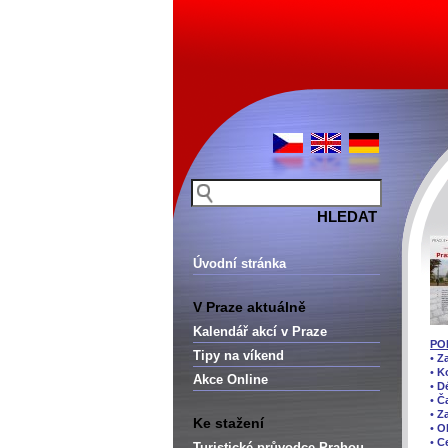
Úvodní stránka
V Praze aktuálně
Kalendář akcí v Praze
PO
Tipy na víkend
•
Za
•
K
Akce Online
•
Dé
•
Ča
•
Z
Ke stažení
•
O
•
C
Turistické průvodce Prahou –