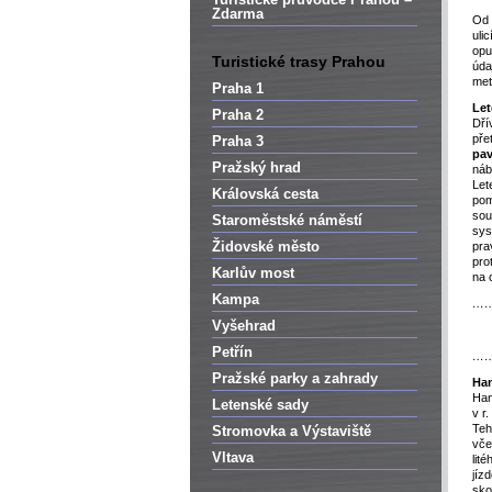
Zdarma
Od 
uli
opu
Turistické trasy Prahou
úda
met
Praha 1
Let
Praha 2
Dří
pře
Praha 3
pav
Pražský hrad
náb
Let
Královská cesta
pom
sou
Staroměstské náměstí
sys
Židovské město
pra
pro
Karlův most
na 
Kampa
…
Vyšehrad
Petřín
…
Pražské parky a zahrady
Han
Han
Letenské sady
v r
Teh
Stromovka a Výstaviště
vče
Vltava
lit
jíz
sko