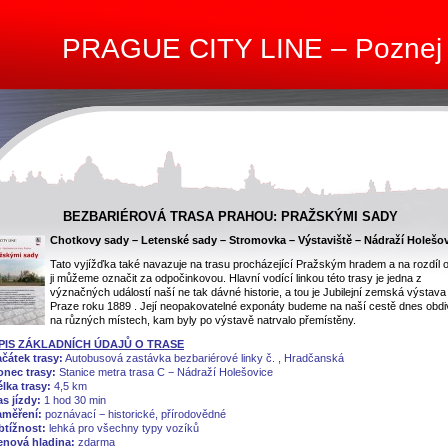
PRAGUE CITY LINE – Poznej
BEZBARIÉROVÁ TRASA PRAHOU: PRAŽSKÝMI SADY
Chotkovy sady – Letenské sady – Stromovka – Výstaviště – Nádraží Holešo
Tato vyjížďka také navazuje na trasu procházející Pražským hradem a na rozdíl o
ji můžeme označit za odpočinkovou. Hlavní vodící linkou této trasy je jedna z
význačných událostí naší ne tak dávné historie, a tou je Jubilejní zemská výstava
Praze roku 1889 . Její neopakovatelné exponáty budeme na naší cestě dnes obdi
na různých místech, kam byly po výstavě natrvalo přemístěny.
PIS ZÁKLADNÍCH ÚDAJŮ O TRASE
čátek trasy:
Autobusová zastávka bezbariérové linky č. , Hradčanská
onec trasy:
Stanice metra trasa C − Nádraží Holešovice
lka trasy:
4,5 km
s jízdy:
1 hod 30 min
aměření:
poznávací − historické, přírodovědné
btížnost:
lehká pro všechny typy vozíků
enová hladina:
zdarma