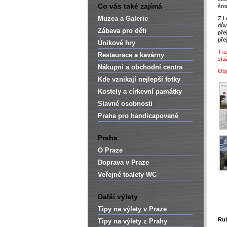
Co vás také zajímá
šro
Muzea a Galerie
Z L
dův
Zábava pro děti
pře
pře
Únikové hry
Tra
Restaurace a kavárny
sta
Nákupní a obchodní centra
Obj
Kde vznikají nejlepší fotky
Kostely a církevní památky
Slavné osobnosti
Praha pro handicapované
Praha
O Praze
Doprava v Praze
Veřejné toalety WC
Další výlety
Tipy na výlety v Praze
Rub
Tipy na výlety z Prahy