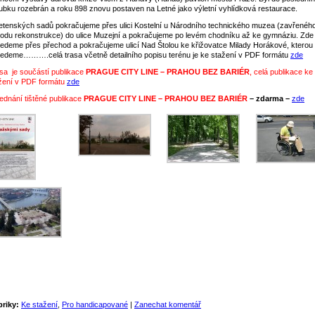
ubku rozebrán a roku 898 znovu postaven na Letné jako výletní vyhlídková restaurace.
etenských sadů pokračujeme přes ulici Kostelní u Národního technického muzea (zavřenéh
odu rekonstrukce) do ulice Muzejní a pokračujeme po levém chodníku až ke gymnáziu. Zde
jedeme přes přechod a pokračujeme ulicí Nad Štolou ke křižovatce Milady Horákové, kterou
jedeme……….celá trasa včetně detailního popisu terénu je ke stažení v PDF formátu
zde
sa je součástí publikace
PRAGUE CITY LINE – PRAHOU BEZ BARIÉR
, celá publikace ke
žení v PDF formátu
zde
ednání tištěné publikace
PRAGUE CITY LINE – PRAHOU BEZ BARIÉR
–
zdarma –
zde
riky:
Ke stažení
,
Pro handicapované
|
Zanechat komentář