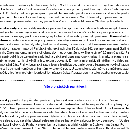
autobusové zastávky bezbariérové linky č.3 z Hradčanského náměstí se vydáme stejnou c
cí Badeniho zpět k Chotkovým sadům a lávce po níž jsme v předchozí vyjížďce Chotkovy sa
stili. Od lávky pokračujeme vpravo podél Hanavského pavilonu k informační tabuli s legendo
ji o místní fauně a flóře nacházející se pod metronomem. Mezi Hanavským pavilonem a
ronomem je mezi zelení možný pohled na Prahu z jiného úhlu než v Chotkových sadech.
enské sady
jsou rozsáhlý městský park nacházející se na svahu nad nábřežím kpt. Jaroše
ve byla tato oblast využívána jako vinice. Teprve až koncem 9. století se postupně vinice
tvářela ve veřejný park s upravenými plochami. Součástí úprav bylo postavení
Hanavského
ilonu
a restaurace známé pod jménem Letenský zámeček, u které končila lanová dráha z
řeží a dodnes zachovalý starý kolotoč s dřevěnými koníky v ozdobně vyřezávaném pavilon
enských sadech naproti Pařížské ulici také od roku 95 do roku 962 stál monumentální Stalin
ník. Dnes na tomto místě stojí obrovský metronom. Jeho výška je téměř 25 metrů a váží 7 t
časné době jsou Letenské sady jedna velká alej osazená topoly, vrbami, smrky a platany se
témem cest, z nichž většina je zrekonstruovaná. Z mnoha míst nabízejí nádherný výhled na
vobřežní část Prahy. Letenské sady jsou z hlediska bezbariérovosti bezproblémově přístupn
to ani zde není nutné se držet námi vytyčené trasy. U Letenského zámečku se můžeme zast
oběd, v letních měsících je zde příjemná zahrádka. Restaurace má také bezbariérovou toalet
……………………………………………………………………………………………………………
Vše o pražských památkách
……………………………………………………………………………………………………………
avský pavilon
byl původně postaven jako výstavní pavilon železáren knížete Viléma
avského v Komárově u Hořovic podobně jako Petřínská rozhledna pro Zemskou jubilejní vý
. 1891 . Tento pavilon patřil na výstavě k nejkrásnějším. Navrhli ho architekti Otta Heiser a He
dy se uvádělo, že je postaven ve slohu bohatého holandského baroka, litinové prvky pavilon
tně figurální výzdoby jsou secesní. Byla to první budova s litinovou konstrukcí v Praze, tedy
ého železa, zdiva a skla. Majitel železáren kníže hanavský zakoupil tehdy všem svým 700 děl
denku z Hořovic do Prahy, vstupenku na výstavu a přidal každému 5 zlatých na útratu. Po
nčení výstavy daroval kníže Vilém z Hanavy (Hanau) pavilon městu Praze. Byl do poslední