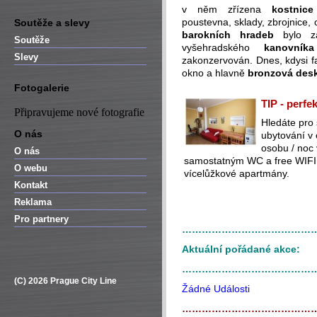
v něm zřízena
kostnice
poustevna, sklady, zbrojnice,
Soutěže a slevy
barokních hradeb
bylo za
Soutěže
vyšehradského
kanovníka
Slevy
zakonzervován. Dnes, kdysi f
okno a hlavně
bronzová des
Fotogalerie
TIP - perfe
Připravujeme nové fotografie
Hledáte pro
O nás
ubytování v
osobu / noc
O nás
samostatným WC a free WIFI (
O webu
vícelůžkové apartmány.
Kontakt
Reklama
Pro partnery
…………………………………
Aktuální pořádané akce:
…………………………………
(C) 2026 Prague City Line
Žádné Události
…………………………………