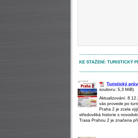
…………………………………
KE STAŽENÍ:
TURISTICKÝ 
…………………………………
Turistický prů
souboru: 5,3 MiB)
Aktualizování: 8.12
vás provede po turi
Praha 2 je zcela v
středověká historie s novodobý
Trasa Prahou 2 je značena pří