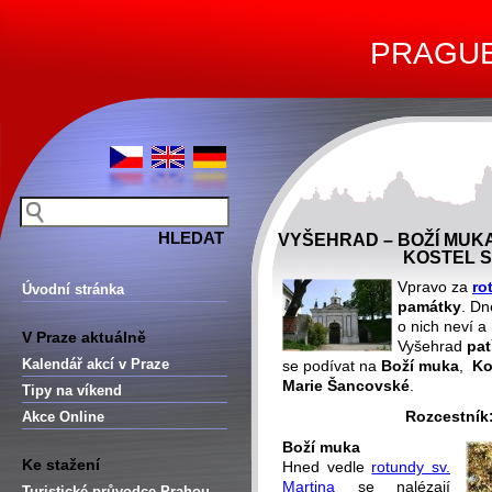
PRAGUE 
VYŠEHRAD – BOŽÍ MUK
KOSTEL S
Vpravo za
ro
Úvodní stránka
památky
. Dn
o nich neví a
V Praze aktuálně
Vyšehrad
pat
Kalendář akcí v Praze
se podívat na
Boží muka
,
Ko
Marie Šancovské
.
Tipy na víkend
Rozcestník
Akce Online
Boží muka
Ke stažení
Hned vedle
rotundy sv.
Martina
se nalézají
Turistické průvodce Prahou –