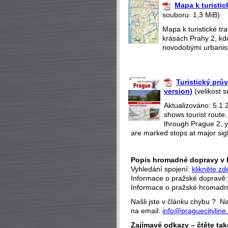
Mapa k turistic
souboru: 1,3 MiB)
Mapa k turistické t
krásách Prahy 2, kd
novodobými urbanisti
Turistický prů
version)
(velikost 
Aktualizováno: 5.1.
shows tourist route
through Prague 2, yo
are marked stops at major sight
Popis hromadné dopravy v 
Vyhledání spojení:
klikněte zd
Informace o pražské dopravě
Informace o pražské hromad
Našli jste v článku chybu ? 
na email:
info@praguecityline
Zajímavé odkazy – čtěte tak