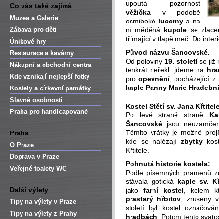
upoutá pozornost
Co vás také zajímá
věžička
v podobě
Muzea a Galerie
osmiboké
lucerny
a na
Zábava pro děti
ní měděná
kupole
se zlac
třímající v tlapě meč. Do inte
Únikové hry
Původ názvu Šancovské.
Restaurace a kavárny
Od poloviny
19. století
se již
Nákupní a obchodní centra
tenkrát neřekl „jdeme na
hra
Kde vznikají nejlepší fotky
pro
opevnění
, pocházející 
kaple Panny Marie Hradební
Kostely a církevní památky
Slavné osobnosti
Kostel Stětí sv. Jana Křtitel
Praha pro handicapované
Po levé straně straně
Ka
Šancovské
jsou neuzamčená
Těmito vrátky je možné proj
Praha
kde se nalézají
zbytky
kost
O Praze
Křtitele.
Doprava v Praze
Pohnutá historie kostela:
Veřejné toalety WC
Podle písemných pramenů zd
stávala gotická
kaple sv. Kř
Další výlety
jako
farní kostel
, kolem k
prastarý hřbitov
, zrušený v
Tipy na výlety v Praze
století byl kostel označov
Tipy na výlety z Prahy
hradbách
. Potom tento svato