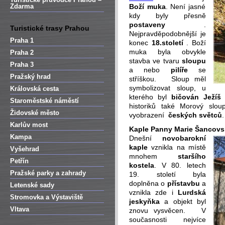
Zdarma
Boží muka
. Není jasné
kdy byly přesně
postaveny
.
Turistické trasy Prahou
Nejpravděpodobnější je
Praha 1
konec
18.století
. Boží
muka byla obvykle
Praha 2
stavba ve tvaru
sloupu
Praha 3
a nebo
pilíře
se
Pražský hrad
stříškou. Sloup měl
symbolizovat sloup, u
Královská cesta
kterého byl
bičován Ježíš 
Staroměstské náměstí
historiků také Morový slo
Židovské město
vyobrazení
českých světců
.
Karlův most
Kaple Panny Marie Šancovs
Kampa
Dnešní
novobarokní
kaple
vznikla na místě
Vyšehrad
mnohem
staršího
Petřín
kostela
. V 80. letech
Pražské parky a zahrady
19. století byla
doplněna o
přístavbu
a
Letenské sady
vznikla zde i
Lurdská
Stromovka a Výstaviště
jeskyňka
a objekt byl
Vltava
znovu vysvěcen. V
současnosti nejvíce