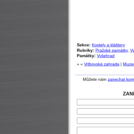
Sekce:
Kostely a kláštery
Rubriky:
Pražské památky
,
V
Památky:
Vyšehrad
« «
Vrtbovská zahrada
|
Muzeu
Můžete nám
zanechat kom
ZAN