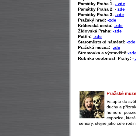
P
amátky Praha 1:
- zde
Památky Praha 2
:
-
zde
Památky Praha 3:
-zde
Pražský hrad:
-zde
Královská cesta:
-zde
Židovská Praha:
-zde
Petřín:
-zde
Staroměstské náměstí:
-zde
Pražská muzea: -
zde
Stromovka a výstaviště:
-zd
Rubrika osobnosti Prahy: -
Pražské muzeu
Vstupte do svět
duchy a přízra
humoru, poezie 
expozice, která
seniory, stejně jako celé rodin