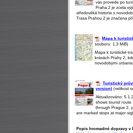
vás provede po turi
Praha 2 je zcela v
středověká historie s novodobý
Trasa Prahou 2 je značena pří
Mapa k turistic
souboru: 1,3 MiB)
Mapa k turistické t
krásách Prahy 2, kd
novodobými urbanisti
Turistický prů
version)
(velikost 
Aktualizováno: 5.1.
shows tourist route
through Prague 2, yo
are marked stops at major sight
Popis hromadné dopravy v 