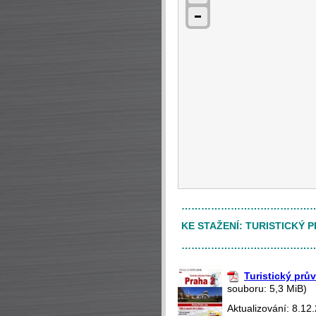
…………………………………
KE STAŽENÍ:
TURISTICKÝ 
…………………………………
Turistický prů
souboru: 5,3 MiB)
Aktualizování: 8.12