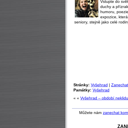
Vstupte do svět
duchy a přízra
humoru, poezie 
expozice, která
seniory, stejně jako celé rodin
Stránky:
Vyšehrad
|
Zanechat
Památky:
Vyšehrad
« «
Vyšehrad – období neklid
Můžete nám
zanechat kom
ZAN