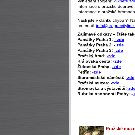
Vyhledání spojení:
klikněte zd
Informace o pražské dopravě
Informace o pražské hromad
Našli jste v článku chybu ? 
na email:
info@praguecityline
Zajímavé odkazy – čtěte tak
P
amátky Praha 1:
- zde
Památky Praha 2
:
-
zde
Památky Praha 3:
-zde
Pražský hrad:
-zde
Královská cesta:
-zde
Židovská Praha:
-zde
Petřín:
-zde
Staroměstské náměstí:
-zde
Pražská muzea: -
zde
Stromovka a výstaviště:
-zd
Rubrika osobnosti Prahy: -
Pražské muzeu