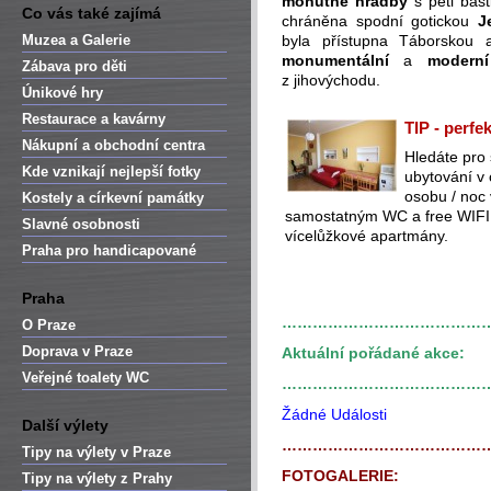
mohutné hradby
s pěti bas
Co vás také zajímá
chráněna spodní gotickou
J
Muzea a Galerie
byla přístupna Táborskou
monumentální
a
moderní
Zábava pro děti
z jihovýchodu.
Únikové hry
Restaurace a kavárny
TIP - perfe
Nákupní a obchodní centra
Hledáte pro
Kde vznikají nejlepší fotky
ubytování v
osobu / noc
Kostely a církevní památky
samostatným WC a free WIFI (
Slavné osobnosti
vícelůžkové apartmány.
Praha pro handicapované
Praha
…………………………………
O Praze
Doprava v Praze
Aktuální pořádané akce:
Veřejné toalety WC
…………………………………
Žádné Události
Další výlety
…………………………………
Tipy na výlety v Praze
FOTOGALERIE:
Tipy na výlety z Prahy