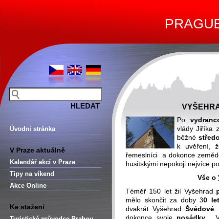
PRAGUE 
VYŠEHRA
Po
vydranc
vlády Jiříka
Úvodní stránka
běžné
střed
k uvěření,
V Praze aktuálně
řemeslníci a dokonce zeměd
Kalendář akcí v Praze
husitskými nepokoji nejvíce 
Tipy na víkend
Vše o
Akce Online
Téměř 150 let žil Vyšehrad
mělo skončit za doby 3
0 le
Ke stažení
dvakrát Vyšehrad
Švédové
.
dokonce svoje
posádky
. V
Turistické průvodce Prahou –