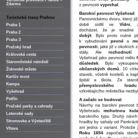
Zdarma
z pevnosti
vyprchal
.
Barokní pevnost Vyšehrad
Turistické trasy Prahou
Panovnickému dvoru, který již 
době sídlil ve
Vídni
, z
Praha 1
docházet, že je snadné 
Praha 2
dobýt
. Bylo proto nutné při
Praha 3
k vybudování
pevné
a
mo
pevnosti
, jaké již v okolních
Pražský hrad
stály. Ale
rozhodnutí
vy
Královská cesta
Vyšehrad jako pevnost mělo
Staroměstské náměstí
důsledek
. Bylo vykoup
občanských domů
, 10 círk
Židovské město
staveb, včetně kostelů a kapl
Karlův most
špitál a škola. Ze starob
Kampa
přemyslovského hradu
vzkvétajícího městečka nezby
Vyšehrad
Petřín
A začalo se budovat
Návrhy na barokní pevnost b
Pražské parky a zahrady
Vyšehradu
mohutnou kula
Letenské sady
barokního typu. Druhý návr
Stromovka a Výstaviště
hradby by sahaly od Pankráck
ani jedna z variant. Protože 
Vltava
Roku 1654
započala stavb