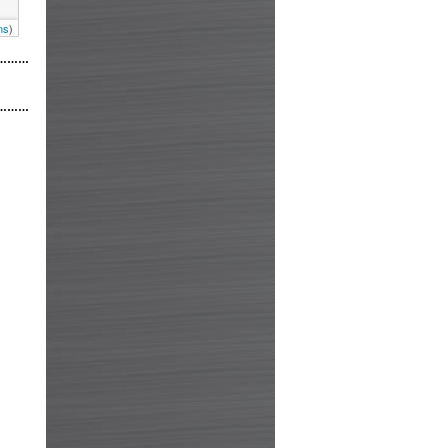
ns
)
………
………