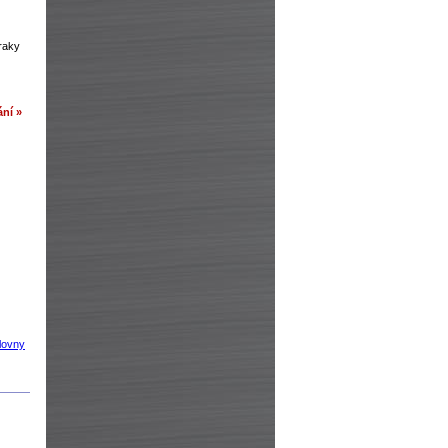
zraky
ní »
lovny