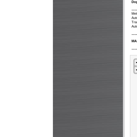
Dop
…
Met
Aut
Tra
Aut
…
MA
…