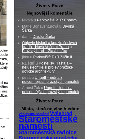
Život v Praze
Nejnovější komentáře
Nikola u
Parkoviště P+R Chodov
Marie Bonaventurová u
Divoká
Šárka
dan u
Divoká Šárka
Objevte historii a kouzlo českých
hradů - Nová Večerní Praha
u
odině
Pražský hrad – Zlatá ulička
podle
jirka u
Parkoviště P+R Zličín II
eska,
P.Dědič u
Kostel sv. Haštala –
které
nejušlechtilejší projev pražské
každý
gotické architektury
petra u
Ungelt – jedna z
nejcennějších pražských památek
mi na
ačíná
Arnošt Žák u
Ungelt – jedna z
í než
nejcennějších pražských památek
říže.
Život v Praze
………
Místa, která nejvíce hledáte
Vyšehrad
Václavské náměstí
Staroměstské
………
náměstí
kost
Staroměstská radnice
Staroměstská mostecká