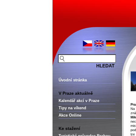
Úvodní stránka
V Praze aktuálně
Kalendář akcí v Praze
Pra
Tipy na víkend
Na
zn
Akce Online
Mi
nec
mis
Ke stažení
pod
lze
Turistické průvodce Prahou –