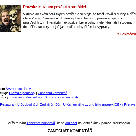
Pražské muzeum pověstí a strašidel
Vstupte do světa pražských pověstí a setkejte se tváří v tvář s duchy a pří
staré Prahy! Zveme vás do světa plného humoru, poezie a tajemna
prostřednictvím interaktivní expozice, která osloví nejen děti, ale i studenty,
dospělé a seniory, stejně jako celé rodiny či školní výpravy.
» Pokračová
ce:
Významné domy
riky:
Pražské památky
|
Zanechat komentář
mátky:
Staroměstská radnice
,
Staroměstské náměstí
Restaurant U Svobodných Zednářů
|
Dům U Kamenného zvonu jako majetek Elišky Přemys
Můžete nám
zanechat komentář
, nebo
odkázat
na tento článek pomocí trackbacku.
ZANECHAT KOMENTÁŘ