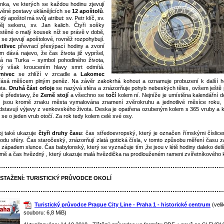
nka, ve kterých se každou hodinu zjevují
věné postavy uklánějících se
12 apoštolů
.
dý apoštol má svůj atribut: sv. Petr klíč, sv.
ěj sekeru, sv. Jan kalich. Čtyři sošky
stěné o malý kousek níž se právě v době,
 se zjevují apoštolové, rovněž rozpohybují.
tlivec
převrací přesýpací hodiny a zvoní
ím dává najevo, že čas života již vypršel,
á na Turka – symbol pohodlného života,
rý však kroucením hlavy smrt odmítá.
nivec
se zhlíží v zrcadle a
Lakomec
řásá měšcem plným peněz. Na závěr zakokrhá kohout a oznamuje probuzení k další h
ota.
Druhá část orloje
se nazývá sféra a znázorňuje pohyb nebeských těles, ovšem ještě 
ré představy, že
Země stojí
a všechno se
točí
kolem ní. Nejníže je umístěna kalendářní d
 jsou kromě znaku města vymalována znamení zvěrokruhu a jednotlivé měsíce roku, 
dstavují výjevy z venkovského života. Deska je opatřena ozubeným kolem s 365 vruby a 
 se o jeden vrub otočí. Za rok tedy kolem celé své osy.
oj také ukazuje
čtyři druhy času
: čas středoevropský, který je označen římskými číslice
odu sféry. Čas staročeský, znázorňují zlatá gotická čísla, v tomto způsobu měření času z
 západem slunce. Čas babylonský, který se vyznačuje tím ,že jsou v létě hodiny daleko delš
imě a čas hvězdný , který ukazuje malá hvězdička na prodlouženém rameni zvířetníkového k
……………………………………………………………………………………………………………
 STAŽENÍ:
TURISTICKÝ PRŮVODCE OKOLÍ
……………………………………………………………………………………………………………
Turistický průvodce Prague City Line - Praha 1 - historické centrum
(veli
souboru: 6,8 MiB)