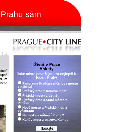
 Prahu sám
Život v Praze
Ankety
 době
Jaké místo považujete za nejlepší k
tupně
focení Prahy
69,5m
dobena
Panorama Hradčan a Karlova mostu
z nábřeží
Pražský hrad z Karlova mostu
Pražské mosty z Letné
Pražský hrad a Staré město z
Petřína
Nové město a Pražský hrad z
Vyšehradu
Náplavka – nábřeží Praha 2
Karlův most z ostrova Kampa