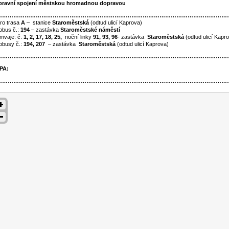
ravní spojení městskou hromadnou dopravou
……………………………………………………………………………………………………………
ro trasa
A
– stanice
Staroměstská
(odtud ulicí Kaprova)
obus č.:
194
– zastávka
Staroměstské náměstí
mvaje: č.
1, 2, 17, 18, 25,
noční linky
91, 93, 96
- zastávka
Staroměstská
(odtud ulicí Kapr
obusy č.:
194, 207
– zastávka
Staroměstská
(odtud ulicí Kaprova)
……………………………………………………………………………………………………………
PA:
……………………………………………………………………………………………………………