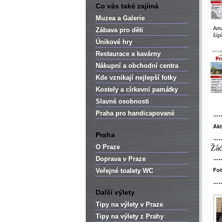
Co vás také zajímá
Muzea a Galerie
Ama
Zábava pro děti
šíp
Únikové hry
Restaurace a kavárny
Nákupní a obchodní centra
Kde vznikají nejlepší fotky
Kostely a církevní památky
Slavné osobnosti
Praha pro handicapované
…
Akt
Praha
…
O Praze
Žád
Doprava v Praze
…
Veřejné toalety WC
Fot
…
Další výlety
Tipy na výlety v Praze
Tipy na výlety z Prahy