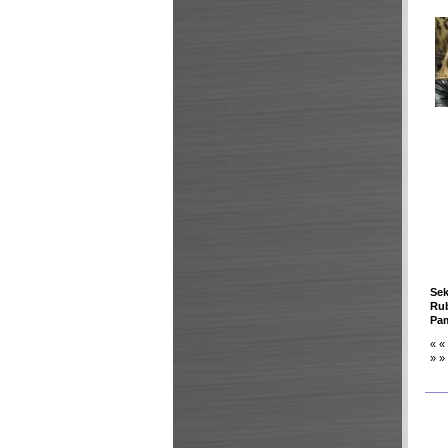
Sek
Rub
Pa
« «
» »