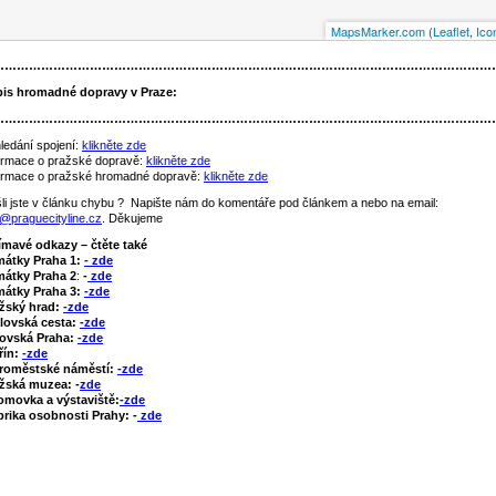
MapsMarker.com
(
Leaflet
,
Ico
……………………………………………………………………………………………………………
is hromadné dopravy v Praze
:
……………………………………………………………………………………………………………
ledání spojení:
klikněte zde
ormace o pražské dopravě:
klikněte zde
ormace o pražské hromadné dopravě:
klikněte zde
li jste v článku chybu ? Napište nám do komentáře pod článkem a nebo na email:
o@praguecityline.cz
. Děkujeme
ímavé odkazy – čtěte také
mátky Praha 1:
- zde
átky Praha 2
:
-
zde
átky Praha 3:
-zde
žský hrad:
-zde
lovská cesta:
-zde
ovská Praha:
-zde
řín:
-zde
roměstské náměstí:
-zde
žská muzea: -
zde
omovka a výstaviště:
-zde
rika osobnosti Prahy: -
zde