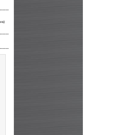
………
ova)
………
………