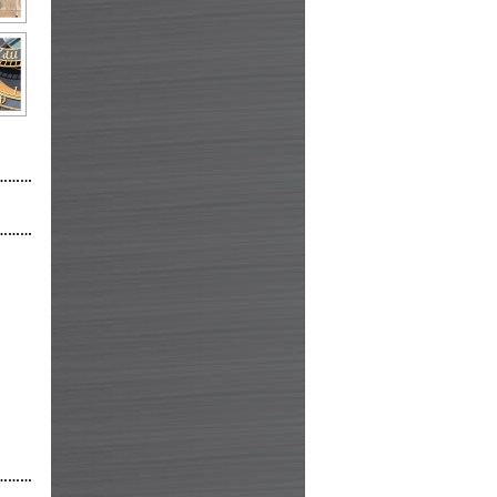
………
………
………