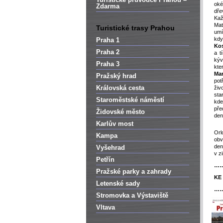
oké
Zdarma
dře
Kaž
Mat
Turistické trasy Prahou
umí
kdy
Praha 1
Kos
Praha 2
a t
kýv
Praha 3
kte
Mar
Pražský hrad
pot
Královská cesta
živ
sta
Staroměstské náměstí
kde
pře
Židovské město
den
Karlův most
Orl
Kampa
obv
den
Vyšehrad
v z
Petřín
…
Pražské parky a zahrady
KE
Letenské sady
…
Stromovka a Výstaviště
Vltava