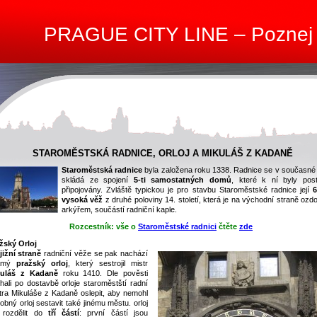
PRAGUE CITY LINE – Poznej
STAROMĚSTSKÁ RADNICE, ORLOJ A MIKULÁŠ Z KADANĚ
Staroměstská radnice
byla založena roku 1338. Radnice se v současné
skládá ze spojení
5-ti samostatných domů
, které k ní byly pos
připojovány. Zvláště typickou je pro stavbu Staroměstské radnice její
vysoká věž
z druhé poloviny 14. století, která je na východní straně oz
arkýřem, součástí radniční kaple.
Rozcestník: vše o
Staroměstské radnici
čtěte
zde
žský Orloj
jižní straně
radniční věže se pak nachází
ámý
pražský orloj
, který sestrojil mistr
kuláš z Kadaně
roku 1410. Dle pověsti
hali po dostavbě orloje staroměstští radní
tra Mikuláše z Kadaně oslepit, aby nemohl
obný orloj sestavit také jinému městu. orloj
 rozdělit do
tří částí
: první částí jsou