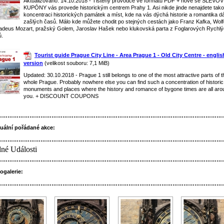
Aktualizováno: 14.10.2018 - Tištěný průvodce ve formátu PDF + nově se SLEVO
KUPÓNY vás provede historickým centrem Prahy 1. Asi nikde jinde nenajdete tak
koncentraci historických památek a míst, kde na vás dýchá historie a romantika d
zašlých časů. Málo kde můžete chodit po stejných cestách jako Franz Kafka, Wol
deus Mozart, pražský Golem, Jaroslav Hašek nebo klukovská parta z Foglarových Rychl
ů.
Tourist guide Prague City Line - Area Prague 1 - Old City Centre - englis
version
(velikost souboru: 7,1 MiB)
Updated: 30.10.2018 - Prague 1 still belongs to one of the most attractive parts of t
whole Prague. Probably nowhere else you can find such a concentration of historic
monuments and places where the history and romance of bygone times are all aro
you. + DISCOUNT COUPONS
……………………………………………………………………………………………………………
uální pořádané akce:
……………………………………………………………………………………………………………
né Události
……………………………………………………………………………………………………………
ogalerie:
……………………………………………………………………………………………………………