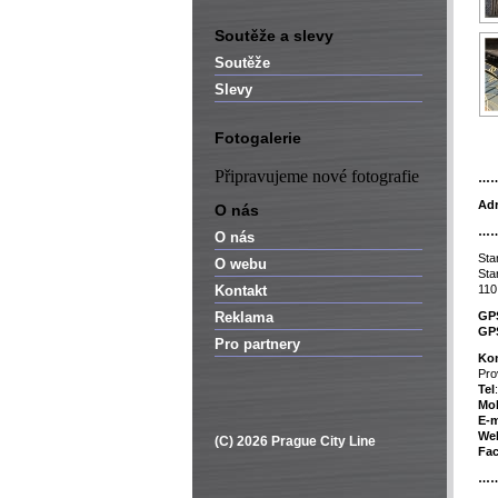
Soutěže a slevy
Soutěže
Slevy
Fotogalerie
Připravujeme nové fotografie
…
Adr
O nás
…
O nás
Sta
O webu
Sta
Kontakt
110
Reklama
GP
GP
Pro partnery
Kon
Pro
Tel
Mob
E-m
We
(C) 2026 Prague City Line
Fa
…