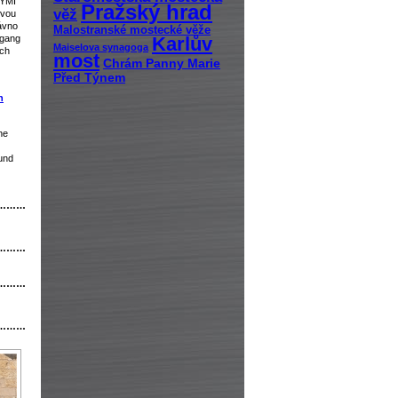
VÝMI
Pražský hrad
věž
ovou
ávno
Malostranské mostecké věže
Karlův
fgang
Maiselova synagoga
ých
most
Chrám Panny Marie
Před Týnem
h
he
und
………
………
………
………