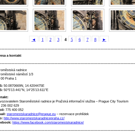
◄
1
2
3
4
5
6
7
8
►
……………………………………………………………………………………………………………
esa a kontakt
……………………………………………………………………………………………………………
roměstská radnice
roměstské náměstí 1/3
 00 Praha 1
S:
50.0870669N, 14.4204475E
S:
50°5’13.441″N, 14°25’13.611″E
takt:
vozovatelem Staroměstské radnice je Pražská informační služba – Prague City Tourism
: 236 002 629
il:
775 400 052
ail:
staromestskaradnice@prague.eu
– rezervace prohlídek
b:
http://www.staromestskaradnicepraha.cz/
cebook:
https://www.facebook.com/staromestskaradnice/
……………………………………………………………………………………………………………