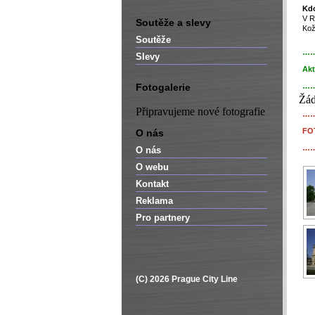
Kdo
V Ru
Soutěže a slevy
Kož
Soutěže
…
Slevy
Akt
Fotogalerie
…
Žád
Připravujeme nové fotografie
…
FO
O nás
…
O nás
O webu
Kontakt
Reklama
Pro partnery
(C) 2026 Prague City Line