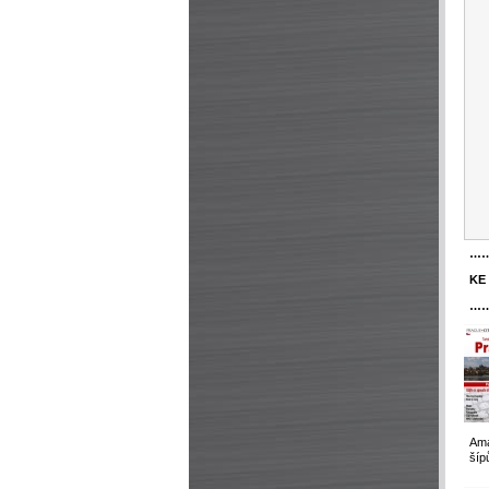
…
KE
…
Ama
šíp