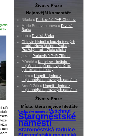
Život v Praze
Nejnovější komentáře
Nikola u
Parkoviště P+R Chodov
rafie
Marie Bonaventurová u
Divoká
ázek)
Šárka
dan u
Divoká Šárka
Objevte historii a kouzlo českých
hradů - Nová Večerní Praha
u
Pražský hrad – Zlatá ulička
jirka u
Parkoviště P+R Zličín II
P.Dědič u
Kostel sv. Haštala –
nejušlechtilejší projev pražské
gotické architektury
petra u
Ungelt – jedna z
nejcennějších pražských památek
Arnošt Žák u
Ungelt – jedna z
nejcennějších pražských památek
Život v Praze
Místa, která nejvíce hledáte
í síň
Vyšehrad
Václavské náměstí
ektů,
Staroměstské
osefa
náměstí
těže.
těžní
Staroměstská radnice
a tuto
dolf
,
Staroměstská mostecká