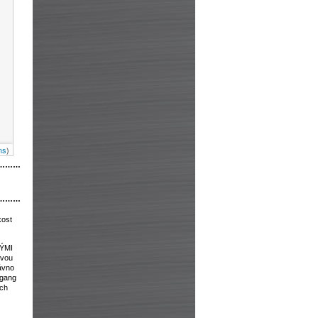
ns
)
………
………
kost
VÝMI
ovou
ávno
fgang
ých