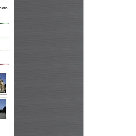
alena
………
………
………
………