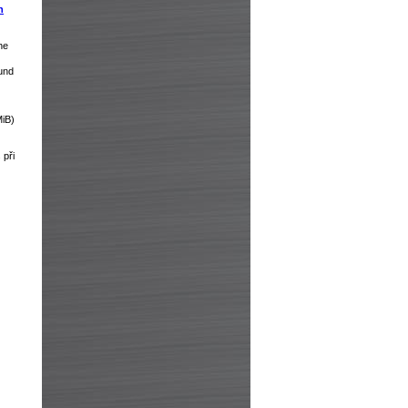
h
he
und
MiB)
při