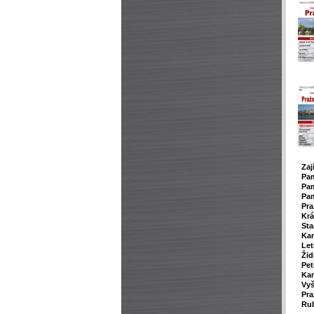
Zaj
P
a
Pam
Pam
Pra
Krá
Sta
Kar
Le
Žid
Pet
Ka
Vy
Pra
Rub