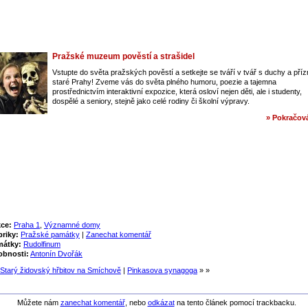
Pražské muzeum pověstí a strašidel
Vstupte do světa pražských pověstí a setkejte se tváří v tvář s duchy a pří
staré Prahy! Zveme vás do světa plného humoru, poezie a tajemna
prostřednictvím interaktivní expozice, která osloví nejen děti, ale i studenty,
dospělé a seniory, stejně jako celé rodiny či školní výpravy.
» Pokračová
ce:
Praha 1
,
Významné domy
riky:
Pražské památky
|
Zanechat komentář
mátky:
Rudolfinum
bnosti:
Antonín Dvořák
Starý židovský hřbitov na Smíchově
|
Pinkasova synagoga
» »
Můžete nám
zanechat komentář
, nebo
odkázat
na tento článek pomocí trackbacku.