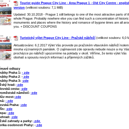
Tourist guide Prague City Line - Area Prague 1 - Old City Centre - englis
version
(velikost souboru: 7,1 MiB)
Updated: 30.10.2018 - Prague 1 still belongs to one of the most attractive parts of t
whole Prague. Probably nowhere else you can find such a concentration of historic
monuments and places where the history and romance of bygone times are all aro
you. + DISCOUNT COUPONS
Turistický výlet Prague City Line - Pražské nábřeží
(velikost souboru: 6,0 
Aktualizováno: 6.2.2017 Výlet Vás provede po pražském vltavském nábřeží kolem
mnoha významných památek. O zajímavosti zde opravdu nebude nouze a my Vás 
procházce po nábřeží upozorníme na poklady v okolí. Věříme, že tento výlet Vás
obohatí a spoustu nových informací a příjemných zážitků.
ímavé odkazy
mátky Praha 1:
- zde
átky Praha 2
:
-
zde
átky Praha 3:
-zde
žský hrad:
-zde
lovská cesta:
-zde
roměstské náměstí:
-zde
lův most:
-zde
tná:
- zde
ovská Praha:
-zde
řín:
-zde
mpa:
-zde
šehrad:
-zde
žské zahrady a parky:
-zde
rika osobnosti Prahy: -
zde