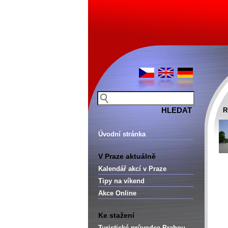
R
Úvodní stránka
V Praze aktuálně
Kalendář akcí v Praze
Tipy na víkend
Akce Online
Ke stažení
Turistické průvodce Prahou –