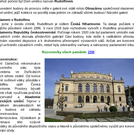
jehož počest byl Dům umělců nazván
Rudolfinem
.
uvedení budovy do provozu měla v galerii své stálé místo
Obrazárna
společnosti vlastene
tel umění, jejíž kolekce se později stala jedním ze základů sbírek budoucí Národní galerii
lament v Rudolfinu
 jsme v úvodu zmínili, Rudolfinum je sídlem
Česká filharmonie
. Ta datuje počátek 
jšího působení rokem 1896. V roce 1918 bylo rozhodnuto vytvořit z Rudolfina prozatímní 
lamentu Republiky československé
. Počínaje rokem 1920 zde byl parlament umístěn natr
adních změn doznala především galerijní část budovy, kde došlo k radikálním přesta
nám stavební dispozice a k druhotnému přestropení výstavních sálů. Avšak ani koncertn
yl uchráněn zásadních změn, neboť byly odstraněny varhany a nahrazeny parlamentní tribu
Rozcestníky všech památek:
ZDE
onstrukce:
ní částečná rekonstrukce
ncertního sálu byla
ovedena ve čtyřicátých
ech tohoto století. Od konce
hé světové války působila v
dolfinu opět Česká
harmonie. Prostory bývalé
erie však využívala pražská
nzervatoř a
Akademie
zických umění
. Teprve v
čátkem devadesátých let
la budova od základu
ekonstruována a
ernizována. Výsledkem je
animace této vzácné
átky do původního dispozičního stavu a hlavně k původnímu společnému využití pro koncer
rijní účely.