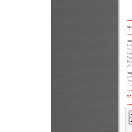
…
KO
…
Ru
Alš
Pra
Tel
Fax
E-m
We
Dop
Vyh
Inf
Inf
…
MA
…