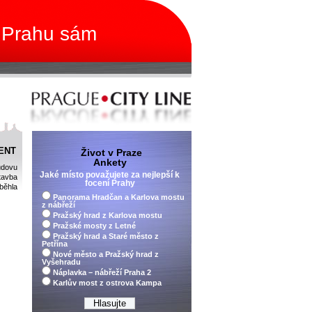
 Prahu sám
ENT
Život v Praze
Ankety
udovu
Jaké místo považujete za nejlepší k
tavba
focení Prahy
běhla
Panorama Hradčan a Karlova mostu
z nábřeží
Pražský hrad z Karlova mostu
Pražské mosty z Letné
Pražský hrad a Staré město z
Petřína
Nové město a Pražský hrad z
Vyšehradu
Náplavka – nábřeží Praha 2
Karlův most z ostrova Kampa