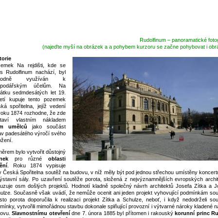
Rudolfinum – panoramatické fotog
(najeďte myší na obrázek a a pohybem kurzoru se začne pohybovat i obr
torie
emek Na rejdišti, kde se
s Rudolfinum nachází, byl
vodně využíván k
spodářským účelům. Na
átku sedmdesátých let 19.
letí kupuje tento pozemek
ká spořitelna, jejíž vedení
roku 1874 rozhodne, že zde
staví vlastním nákladem
m umělců
jako součást
av padesátého výročí svého
ožení.
ěrem bylo vytvořit důstojný
nek
pro různé
oblasti
ění
. Roku 1874 vypisuje
y Česká Spořitelna soutěž na budovu, v níž měly být pod jednou střechou umístěny koncertn
ýstavní sály. Po uzavření soutěže porota, složená z nejvýznamnějších evropských archit
uzuje osm došlých projektů. Hodnotí kladně společný návrh architektů Josefa Zítka a J
ulze. Současně však uvádí, že nemůže ocenit ani jeden projekt vyhovující podmínkám sou
sto porota doporučila k realizaci projekt Zítka a Schulze, neboť, i když nedodrželi sou
mínky, vytvořili mimořádnou stavbu dokonale splňující provozní i výtvarné nároky kladené n
dovu.
Slavnostnímu otevření
dne 7. února 1885 byl přítomen i rakouský
korunní princ Ru