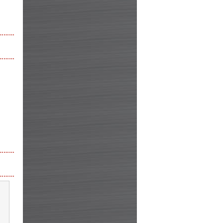
………
………
………
………