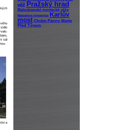
Pražský hrad
věž
ckých
Malostranské mostecké věže
Karlův
Maiselova synagoga
most
Chrám Panny Marie
svého
Před Týnem
sídlo
valo.
vbám,
í sál
nou.
tní a