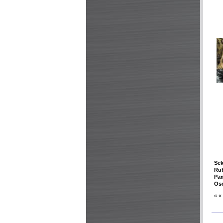
Sek
Rub
Pa
Oso
« «