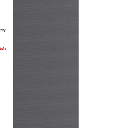
zraky
ní »