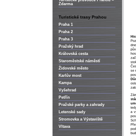
Zdarma
Turistické trasy Prahou
Praha 1
Praha 2
His
Praha 3
Poz
dne
Pražský hrad
pů
Královská cesta
ho
zač
Staroměstské náměstí
sto
Čes
Židovské město
se 
po
Karlův most
Dů
Kampa
osl
zal
Vyšehrad
Zám
Petřín
stá
um
Pražské parky a zahrady
ted
Letenské sady
a v
pos
Stromovka a Výstaviště
Sch
Pře
Vltava
pod
bu