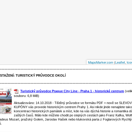
MapsMarker.com
(
Leaflet
,
Ico
……………………………………………………………………………………………………………
 STAŽENÍ:
TURISTICKÝ PRŮVODCE OKOLÍ
……………………………………………………………………………………………………………
Turistický průvodce Prague City Line - Praha 1 - historické centrum
(veli
souboru: 6,8 MiB)
Aktualizováno: 14.10.2018 - Tištěný průvodce ve formátu PDF + nově se SLEVO
KUPÓNY vás provede historickým centrem Prahy 1. Asi nikde jinde nenajdete tak
koncentraci historických památek a míst, kde na vás dýchá historie a romantika d
zašlých časů. Málo kde můžete chodit po stejných cestách jako Franz Kafka, Wol
deus Mozart, pražský Golem, Jaroslav Hašek nebo klukovská parta z Foglarových Rychl
ů.