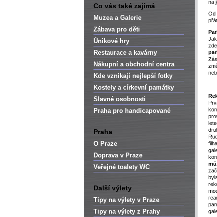
na 
Co vás také zajímá
Od 
Muzea a Galerie
přá
Zábava pro děti
Par
Jak
Únikové hry
zde
Restaurace a kavárny
par
Zás
Nákupní a obchodní centra
změ
neb
Kde vznikají nejlepší fotky
Kostely a církevní památky
Rek
Slavné osobnosti
Prv
ko
Praha pro handicapované
pr
let
dru
Praha
Ru
O Praze
fil
gal
Doprava v Praze
ko
mú
Veřejné toalety WC
za
by
r
Další výlety
mod
re
Tipy na výlety v Praze
pam
Tipy na výlety z Prahy
gale