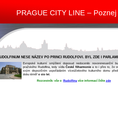
PRAGUE CITY LINE – Poznej
UDOLFINUM NESE NÁZEV PO PRINCI RUDOLFOVI. BYL ZDE I PARLAM
Evropské kulturní smýšlení doposud nedocenilo novorenesanční b
pražského Rudolfina, tedy sídla
České filharmonie
a to i přes to, že s
svým dispozičním uspořádáním víceúčelového kulturního domu před
dobu téměř
o sto let
.
Rozcestník: vše o
Rudolfinu
více informací čtěte
zde