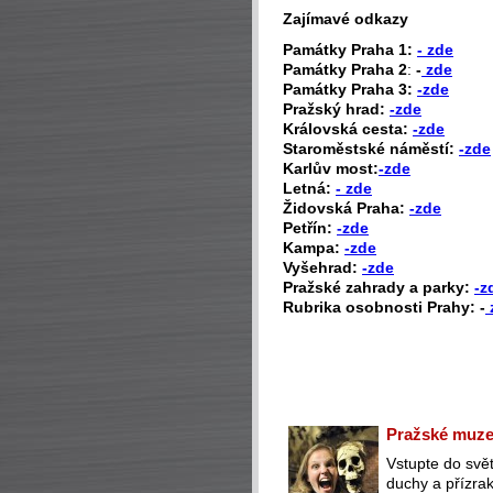
Zajímavé odkazy
P
amátky Praha 1:
- zde
Památky Praha 2
:
-
zde
Památky Praha 3:
-zde
Pražský hrad:
-zde
Královská cesta:
-zde
Staroměstské náměstí:
-zde
Karlův most:
-zde
Letná:
- zde
Židovská Praha:
-zde
Petřín:
-zde
Kampa:
-zde
Vyšehrad:
-zde
Pražské zahrady a parky:
-z
Rubrika osobnosti Prahy: -
Pražské muzeu
Vstupte do svět
duchy a přízra