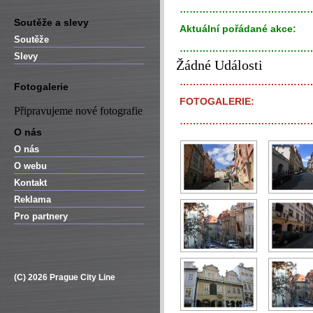
…………………………………
Soutěže a slevy
Aktuální pořádané akce:
Soutěže
…………………………………
Slevy
Žádné Události
…………………………………
Fotogalerie
FOTOGALERIE:
Připravujeme nové fotografie
…………………………………
O nás
O nás
O webu
Kontakt
Reklama
Pro partnery
(C) 2026 Prague City Line