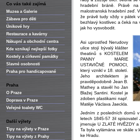
Co vás také zajímá
hradební bráně. Právě na
malostranská hradební zeď. V
Muzea a Galerie
že právě tudy vždy v pátek v
Zábava pro děti
bezhlavý kostlivec a čeká na 
Únikové hry
jak ho vysvobodit.
Restaurace a kavárny
Nákupní a obchodní centra
Asi uprostřed Nerudovy
ulice stojí bývalý klášter
Kde vznikají nejlepší fotky
theatinů s KOSTELEM
Kostely a církevní památky
PANNY MARIE
Slavné osobnosti
USTAVIČNÉ POMOCI,
který vznikl v 18. století.
Praha pro handicapované
Jeho architektem je
pravděpodobně Jean B.
Praha
Mathey a stavěl ho Jan
O Praze
Blažej Santini. Kostel je
zdoben plastikami např.
Doprava v Praze
Matěje Václava Jaeckla.
Veřejné toalety WC
Jedním z posledních domů v
letech 1845-57 žil spisovate
Další výlety
jmenuje U ZLATÉ HVĚZDY a t
Tipy na výlety v Praze
Ta byla vylámána ve skále v 
ke Hradu.
Tipy na výlety z Prahy