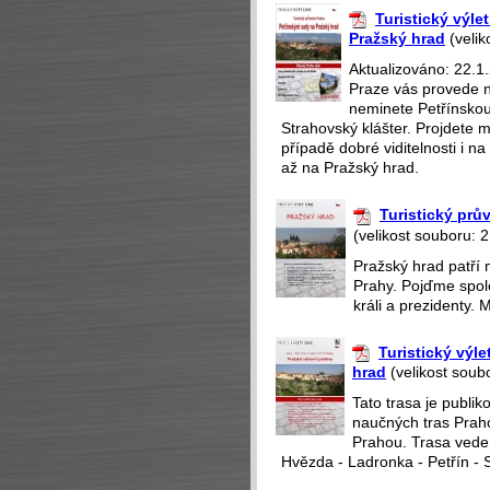
Turistický výle
Pražský hrad
(velik
Aktualizováno: 22.1.
Praze vás provede n
neminete Petřínskou
Strahovský klášter. Projdete m
případě dobré viditelnosti i 
až na Pražský hrad.
Turistický pr
(velikost souboru: 
Pražský hrad patří 
Prahy. Pojďme spole
králi a prezidenty. 
Turistický výl
hrad
(velikost soub
Tato trasa je publi
naučných tras Praho
Prahou. Trasa vede
Hvězda - Ladronka - Petřín - 