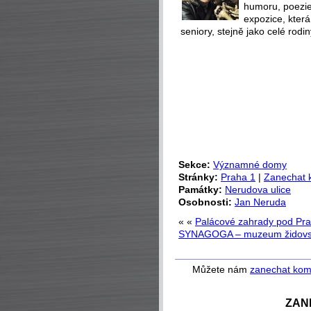
humoru, poezie 
expozice, která
seniory, stejně jako celé rodin
Sekce:
Významné domy
Stránky:
Praha 1
|
Zanechat 
Památky:
Nerudova ulice
Osobnosti:
Jan Neruda
« «
Palácové zahrady pod Pr
SYNAGOGA – muzeum židovský
Můžete nám
zanechat kom
ZAN