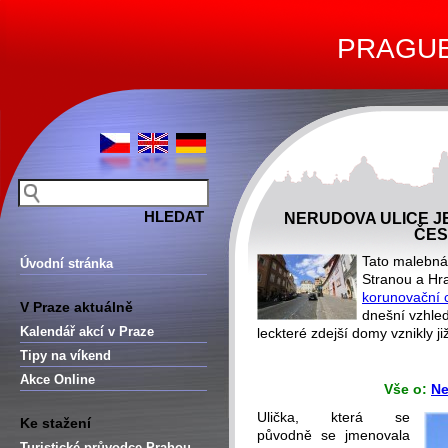
PRAGUE 
NERUDOVA ULICE J
ČES
Tato malebná
Úvodní stránka
Stranou a Hr
korunovační 
V Praze aktuálně
dnešní vzhled
Kalendář akcí v Praze
leckteré zdejší domy vznikly j
Tipy na víkend
-
Akce Online
Vše o:
Ne
Ulička, která se
Ke stažení
původně se jmenovala
Turistické průvodce Prahou –