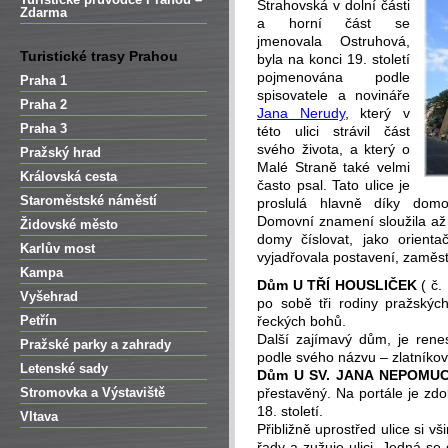
Strahovská v dolní části
Zdarma
a horní část se
jmenovala Ostruhová,
Turistické trasy Prahou
byla na konci 19. století
pojmenována podle
Praha 1
spisovatele a novináře
Praha 2
Jana Nerudy
, který v
Praha 3
této ulici strávil část
svého života, a který o
Pražský hrad
Malé Straně také velmi
Královská cesta
často psal. Tato ulice je
Staroměstské náměstí
proslulá hlavně díky dom
Domovní znamení sloužila až 
Židovské město
domy číslovat, jako orien
Karlův most
vyjadřovala postavení, zaměs
Kampa
Dům U TŘÍ HOUSLIČEK
( č.
Vyšehrad
po sobě tři rodiny pražský
Petřín
řeckých bohů.
Další zajímavý dům, je re
Pražské parky a zahrady
podle svého názvu – zlatníkov
Letenské sady
Dům U SV. JANA NEPOMU
Stromovka a Výstaviště
přestavěný. Na portále je zd
18. století.
Vltava
Přibližně uprostřed ulice si 
řady a zužuje ulici. Jedná se