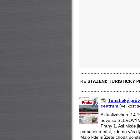
…………………………………
KE STAŽENÍ:
TURISTICKÝ 
…………………………………
Turistický prův
centrum
(velikost 
Aktualizováno: 14.
nově se SLEVOVÝMI
Prahy 1. Asi nikde 
památek a míst, kde na vás dý
Málo kde můžete chodit po st