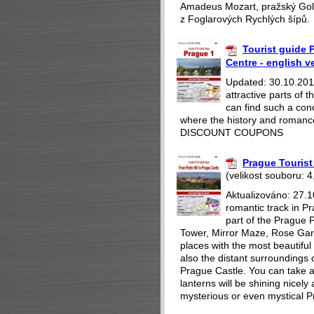
Amadeus Mozart, pražský Gol
z Foglarových Rychlých šípů.
Tourist guide P
Centre - english v
Updated: 30.10.2018
attractive parts of
can find such a con
where the history and romance
DISCOUNT COUPONS
Prague Tourist 
(velikost souboru: 4
Aktualizováno: 27.1
romantic track in Pr
part of the Prague P
Tower, Mirror Maze, Rose Gar
places with the most beautiful 
also the distant surroundings o
Prague Castle. You can take a 
lanterns will be shining nicely
mysterious or even mystical P