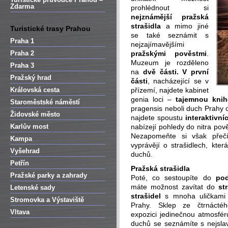
Zdarma
prohlédnout si
nejznámější pražská
strašidla
a mimo jiné
Turistické trasy Prahou
se také seznámit s
Praha 1
nejzajímavějšími
Praha 2
pražskými pověstmi
.
Muzeum je rozděleno
Praha 3
na
dvě části. V první
Pražský hrad
části
, nacházející se v
Královská cesta
přízemí, najdete kabinet
genia loci –
tajemnou kni
Staroměstské náměstí
pragensis neboli duch Prahy o
Židovské město
najdete spoustu
interaktivní
Karlův most
nabízejí pohledy do nitra pověs
Nezapomeňte si však přeč
Kampa
vyprávějí o strašidlech, kte
Vyšehrad
duchů.
Petřín
Pražská strašidla
Pražské parky a zahrady
Poté, co sestoupíte do
pod
máte možnost zavítat do
str
Letenské sady
strašidel
s mnoha uličkami 
Stromovka a Výstaviště
Prahy. Sklep ze čtrnáctéh
Vltava
expozici jedinečnou atmosféru
duchů se seznámíte s nejsla