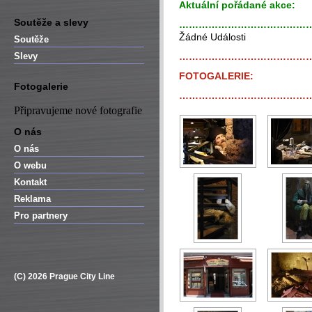
Aktuální pořádané akce:
Soutěže a slevy
…………………………………
Žádné Události
Soutěže
Slevy
…………………………………
FOTOGALERIE:
Fotogalerie
…………………………………
Připravujeme nové fotografie
O nás
O nás
O webu
Kontakt
Reklama
Pro partnery
(C) 2026 Prague City Line