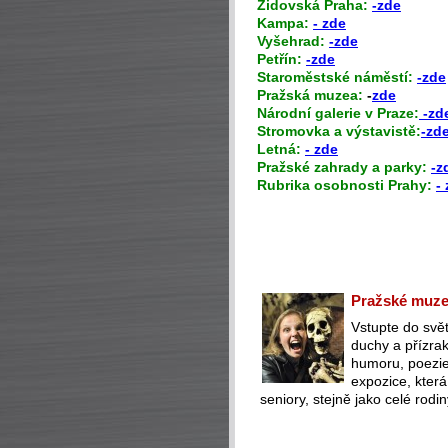
Židovská Praha:
-zde
Kampa:
- zde
Vyšehrad:
-zde
Petřín:
-zde
Staroměstské náměstí:
-zde
Pražská muzea:
-
zde
Národní galerie v Praze:
-zd
Stromovka a výstavistě:
-zd
Letná:
- zde
Pražské zahrady a parky:
-z
Rubrika osobnosti Prahy:
-
Pražské muzeu
Vstupte do svět
duchy a přízra
humoru, poezie 
expozice, která
seniory, stejně jako celé rodin