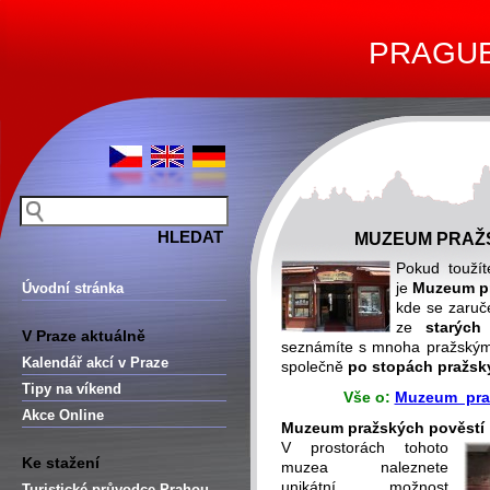
PRAGUE 
MUZEUM PRAŽS
Pokud toužít
je
Muzeum pra
Úvodní stránka
kde se zaruč
ze
starých
V Praze aktuálně
seznámíte s mnoha pražskými 
Kalendář akcí v Praze
společně
po stopách pražsk
Tipy na víkend
Vše o:
Muzeum praž
Akce Online
Muzeum pražských pověstí
V prostorách tohoto
Ke stažení
muzea naleznete
unikátní možnost
Turistické průvodce Prahou –