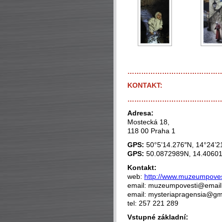
…………………………………
KONTAKT:
…………………………………
Adresa:
Mostecká 18,
118 00 Praha 1
GPS:
50°5’14.276″N, 14°24’2
GPS:
50.0872989N, 14.4060
Kontakt:
web:
http://www.muzeumpovest
email: muzeumpovesti@email.
email: mysteriapragensia@gm
tel: 257 221 289
Vstupné základní: