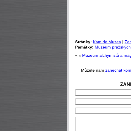
Stránky:
Kam do Muzea
|
Zan
Památky:
Muzeum pražských s
« «
Muzeum alchymistů a mág
Můžete nám
zanechat kom
ZAN