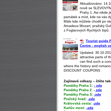
Aktualizováno: 14.
nově se SLEVOVÝMI
Prahy 1. Asi nikde 
památek a míst, kde na vás dý
Málo kde můžete chodit po st
Amadeus Mozart, pražský Gol
z Foglarových Rychlých šípů.
Tourist guide P
Centre - english v
Updated: 30.10.2018
attractive parts of
can find such a con
where the history and romance
DISCOUNT COUPONS
Zajímavé odkazy – čtěte tak
P
amátky Praha 1:
- zde
Památky Praha 2
:
-
zde
Památky Praha 3:
-zde
Pražský hrad:
-zde
Královská cesta:
-zde
Karlův most:
-zde