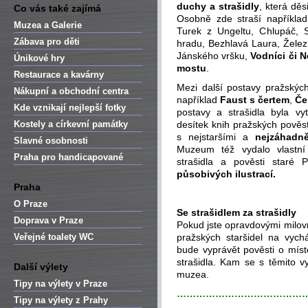
duchy a strašidly
, která děs
Co vás také zajímá
Osobně zde straší například
Muzea a Galerie
Turek z Ungeltu, Chlupáč, S
Zábava pro děti
hradu, Bezhlavá Laura, Želez
Jánského vršku,
Vodníci či 
Únikové hry
mostu
.
Restaurace a kavárny
Mezi další postavy pražských
Nákupní a obchodní centra
například
Faust s čertem
,
Če
Kde vznikají nejlepší fotky
postavy a strašidla byla v
Kostely a církevní památky
desítek knih pražských pověs
s nejstaršími a
nejzáhadně
Slavné osobnosti
Muzeum též vydalo vlastn
Praha pro handicapované
strašidla a pověsti staré 
působivých ilustrací.
Praha
O Praze
Se strašidlem za strašidly
Doprava v Praze
Pokud jste opravdovými milovn
Veřejné toalety WC
pražských staršidel na vyc
bude vyprávět pověsti o míste
strašidla. Kam se s těmito 
Další výlety
muzea.
Tipy na výlety v Praze
…………………………………
Tipy na výlety z Prahy