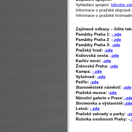
Vyhledání spojení:
klikněte zd
Informace o pražské dopravě
Informace o pražské hromad
Zajímavé odkazy – čtěte tak
P
amátky Praha 1:
- zde
Památky Praha 2
:
-
zde
Památky Praha 3:
-zde
Pražský hrad:
-zde
Královská cesta:
-zde
Karlův most:
-zde
Židovská Praha:
-zde
Kampa:
- zde
Vyšehrad:
-zde
Petřín:
-zde
Staroměstské náměstí:
-zde
Pražská muzea: -
zde
Národní galerie v Praze:
-zd
Stromovka a výstavistě:
-zd
Letná:
- zde
Pražské zahrady a parky:
-z
Rubrika osobnosti Prahy: -