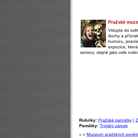
Pražské muzeu
Vstupte do svět
duchy a přízra
humoru, poezie 
expozice, která
seniory, stejně jako celé rodin
Rubriky:
Pražské památky
|
Z
Památky:
Trojský zámek
« «
Muzeum pražských pověstí