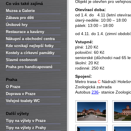
Objekt je otevřen pro veřejnos
Co vás také zajímá
Otevírací doba:
Muzea a Galerie
od 1.4. do 4.11 (letní otevíra
Zábava pro děti
úterý-neděle: 10:00 – 18:00
Únikové hry
pátek: 13:00 – 18:00
Restaurace a kavárny
od 4.11. do 1.4. (zimní obdob
Nákupní a obchodní centra
Vstupné:
Kde vznikají nejlepší fotky
plné: 120 Kč
poloviční: 60 Kč
Kostely a církevní památky
seniorské (důchodci nad 65 le
Slavné osobnosti
školní: 20 Kč
Praha pro handicapované
rodinné: 250 Kč
Spojení:
Praha
Metro trasa
C
Nádraží Holešov
O Praze
Zoologická zahrada
Autobus
236
- stanice Zoolog
Doprava v Praze
Veřejné toalety WC
Další výlety
Tipy na výlety v Praze
Tipy na výlety z Prahy