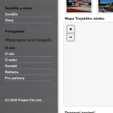
Soutěže a slevy
Soutěže
Mapa Trojského zámku
Slevy
Fotogalerie
Připravujeme nové fotografie
O nás
O nás
O webu
Kontakt
Reklama
Pro partnery
(C) 2026 Prague City Line
Dopravní spojení: