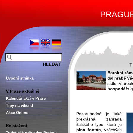
PRAGUE 
T
Barokní zám
dal
hrabě Vá
Úvodní stránka
sídlo. V areá
hospodářsk
V Praze aktuálně
-
Kalendář akcí v Praze
-
Tipy na víkend
Akce Online
Pozoruhodná je také
překrásná zahrada
italského typu, která je
Ke stažení
plná
fontán
, vzácných
Turistické průvodce Prahou –