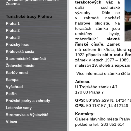
terakotových váz
a
Zdarma
další sochařské
výzdoby. Dále se
Turistické trasy Prahou
v zahradě nachází
habrové bludiště. Na
Praha 1
terasách zámku jsou
Praha 2
umístěny bysty,
Praha 3
znázorňující
slavné
římské císaře
. Zámek
Pražský hrad
má celkem tři křídla, která 
Královská cesta
1922 připadlo
sídlo rodu Št
Staroměstské náměstí
zámek v letech 1977 – 1989. 
malířství 19. století z
expozi
Židovské město
Karlův most
Více informací o zámku čtět
Kampa
Adresa:
Vyšehrad
U Trojského zámku 4/1
170 00 Praha 7
Petřín
GPS:
50°6’59.529″N, 14°24’4
Pražské parky a zahrady
GPS:
50.118157 ,14.412146
Letenské sady
Kontakty:
Stromovka a Výstaviště
Galerie hlavního města Prahy
Vltava
pokladna tel: 283 851 614