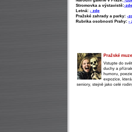
Národní galerie v Praze:
-zd
Stromovka a výstavistě:
-zd
Letná:
- zde
Pražské zahrady a parky:
-z
Rubrika osobnosti Prahy:
-
Pražské muzeu
Vstupte do svět
duchy a přízra
humoru, poezie 
expozice, která
seniory, stejně jako celé rodin