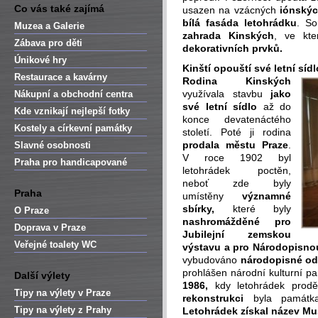
Co vás také zajímá
usazen na vzácných
iónskýc
bílá fasáda letohrádku
. S
Muzea a Galerie
zahrada Kinských
, ve kt
Zábava pro děti
dekorativních prvků.
Únikové hry
Kinští opouští své letní sídl
Restaurace a kavárny
Rodina Kinských
využívala stavbu
jako
Nákupní a obchodní centra
své letní sídlo
až do
Kde vznikají nejlepší fotky
konce devatenáctého
Kostely a církevní památky
století. Poté ji rodina
prodala městu Praze
.
Slavné osobnosti
V roce 1902 byl
Praha pro handicapované
letohrádek poctěn,
neboť zde byly
Praha
umístěny
významné
sbírky,
které byly
O Praze
nashromážděné pro
Doprava v Praze
Jubilejní zemskou
Veřejné toalety WC
výstavu a pro Národopisno
vybudováno
národopisné o
prohlášen národní kulturní p
Další výlety
1986,
kdy letohrádek prodě
Tipy na výlety v Praze
rekonstrukci
byla památka
Tipy na výlety z Prahy
Letohrádek získal název M