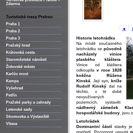
Zdarma
Turistické trasy Prahou
Praha 1
◄
Praha 2
Historie letohrádku
Praha 3
Na místě současného
Pražský hrad
letohrádku se
původně
Královská cesta
nacházely vinice
plaského kláštera
.
Staroměstské náměstí
Vinice od kláštera
Židovské město
odkoupila
v roce 1828
Karlův most
kněžna Růžena
Kinská
. Její syn
, kníže
Kampa
Rudolf Kinský
dal na
Vyšehrad
těchto, v té době
Petřín
nevyužívaných
pozemcích, vystavět
Pražské parky a zahrady
nádherný zámeček
.
Kla
Letenské sady
hospodářské budovy
, jsou 
Stromovka a Výstaviště
Letohrádek
Vltava
Dominantní částí
stavby j
popředí. Pozornost upoutá
z