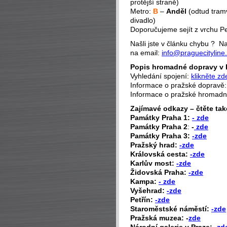
protější straně)
Metro:
B
–
Anděl
(odtud tramv
divadlo)
Doporučujeme sejít z vrchu P
Našli jste v článku chybu ? 
na email:
info@praguecityline
Popis hromadné dopravy v 
Vyhledání spojení:
klikněte zd
Informace o pražské dopravě
Informace o pražské hromad
Zajímavé odkazy – čtěte tak
P
amátky Praha 1:
- zde
Památky Praha 2
:
-
zde
Památky Praha 3:
-zde
Pražský hrad:
-zde
Královská cesta:
-zde
Karlův most:
-zde
Židovská Praha:
-zde
Kampa:
- zde
Vyšehrad:
-zde
Petřín:
-zde
Staroměstské náměstí:
-zde
Pražská muzea: -
zde