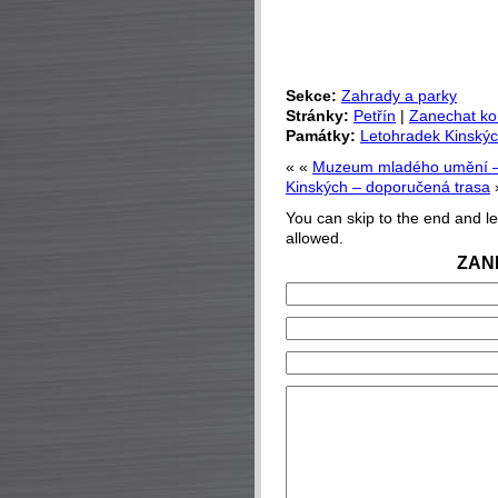
Sekce:
Zahrady a parky
Stránky:
Petřín
|
Zanechat k
Památky:
Letohradek Kinskýc
« «
Muzeum mladého umění – 
Kinských – doporučená trasa
You can skip to the end and le
allowed.
ZAN