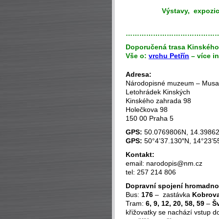
Výstavy, expozic
…………………………………
D
oporučená trasa Kinského
Vše o:
vrchu Petřín
– více i
Adresa:
Národopisné muzeum – Musa
Letohrádek Kinských
Kinského zahrada 98
Holečkova 98
150 00 Praha 5
GPS:
50.0769806N, 14.3986
GPS:
50°4’37.130″N, 14°23’5
Kontakt:
email: narodopis@nm.cz
tel: 257 214 806
Dopravní spojení hromadn
Bus:
176
– zastávka
Kobrov
Tram:
6, 9, 12, 20, 58, 59
–
Š
křižovatky se nachází vstup d