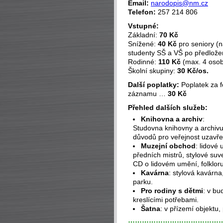
Email:
narodopis@nm.cz
Telefon:
257 214 806
Vstupné:
Základní:
70 Kč
Snížené:
40 Kč
pro seniory (na
studenty SŠ a VŠ po předložen
Rodinné:
110 Kč
(max. 4 osob
Školní skupiny:
30 Kč/os.
Další poplatky:
Poplatek za f
záznamu …
30 Kč
Přehled dalších služeb:
Knihovna a archiv
:
Studovna knihovny a archivu
důvodů pro veřejnost uzavře
Muzejní obchod
: lidové
předních mistrů, stylové suv
CD o lidovém umění, folkloru 
Kavárna
: stylová kavárn
parku.
Pro rodiny s dětmi
: v bu
kreslícími potřebami.
Šatna
: v přízemí objektu
…………………………………