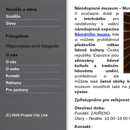
Národopisné muzeum – Mu
Soutěže a slevy
V současné době je
Soutěže
v letohrádku
pro
Slevy
návštěvníky k vidění
národopisná expozice
Národního muzea
,
kde
Fotogalerie
si můžete prohlédnout
především odkaz
Připravujeme nové fotografie
lidové kultury
České
O nás
republiky. Expozice jsou
věnovány lidové
O nás
kultuře a tradicím
,
O webu
lidovému umění,
Kontakt
prohlédnout si ale
můžete také
četné sbírky 
Reklama
muzeum soustředí také na
Pro partnery
výstav
.
Zpřístupněno pro veřejnost
Otevírací doba:
Pondělí: ZAVŘENO
(C) 2026 Prague City Line
Úterý – Neděle: 10.00–18.00 
Kontakt: