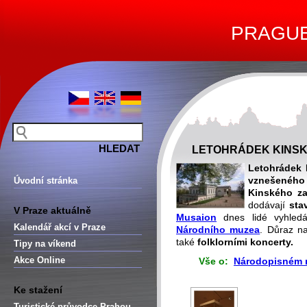
PRAGUE 
LETOHRÁDEK KINSK
Letohrádek 
vznešeného
Úvodní stránka
Kinského z
dodávají
sta
V Praze aktuálně
Musaion
dnes lidé vyhled
Kalendář akcí v Praze
Národního muzea
. Důraz 
také
folklorními koncerty.
Tipy na víkend
Akce Online
Vše o:
Národopisném m
Ke stažení
Turistické průvodce Prahou –