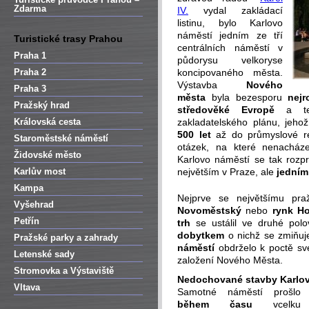
Zdarma
IV.
vydal zakládací
listinu, bylo Karlovo
náměstí jedním ze tří
Turistické trasy Prahou
centrálních náměstí v
Praha 1
půdorysu velkoryse
Praha 2
koncipovaného města.
Výstavba
Nového
Praha 3
města
byla bezesporu
nejr
Pražský hrad
středověké Evropě
a tent
Královská cesta
zakladatelského plánu, jeho
500 let
až do průmyslové re
Staroměstské náměstí
otázek, na které nenacháze
Židovské město
Karlovo náměstí se tak rozp
Karlův most
největším v Praze, ale
jedním
Kampa
Nejprve se největšímu pr
Vyšehrad
Novoměstský
nebo
rynk Ho
Petřín
trh
se ustálil ve druhé polo
dobytkem
o nichž se zmiňuj
Pražské parky a zahrady
náměstí
obdrželo k poctě své
Letenské sady
založení Nového Města.
Stromovka a Výstaviště
Nedochované stavby Karlov
Vltava
Samotné náměstí prošlo
během času
vcelku