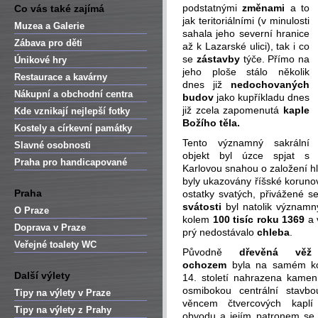
podstatnými
změnami
a to
Co vás také zajímá
jak teritoriálními (v minulosti
Muzea a Galerie
sahala jeho severní hranice
Zábava pro děti
až k Lazarské ulici), tak i co
se
zástavby
týče. Přímo na
Únikové hry
jeho ploše stálo několik
Restaurace a kavárny
dnes již
nedochovaných
Nákupní a obchodní centra
budov
jako kupříkladu dnes
již zcela zapomenutá
kaple
Kde vznikají nejlepší fotky
Božího těla.
Kostely a církevní památky
Tento významný sakrální
Slavné osobnosti
objekt byl úzce spjat s
Praha pro handicapované
Karlovou snahou o založení h
byly ukazovány říšské korun
Praha
ostatky svatých, přivážené se
svátosti
byl natolik významný
O Praze
kolem
100 tisíc roku 1369
a 
Doprava v Praze
prý nedostávalo
chleba
.
Veřejné toalety WC
Původně
dřevěná vě
ochozem
byla na samém ko
Další výlety
14. století nahrazena kame
osmibokou centrální stavb
Tipy na výlety v Praze
věncem čtvercových kaplí
Tipy na výlety z Prahy
obvodu a jejím patronem se 