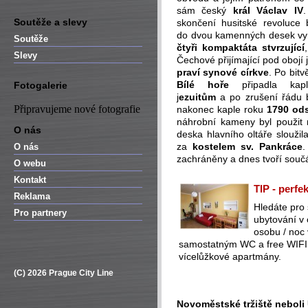
sám český
král Václav IV
Soutěže a slevy
skončení husitské revoluce 
do dvou kamenných desek vy
Soutěže
čtyři kompaktáta stvrzující
Slevy
Čechové přijímající pod obojí 
praví synové církve
. Po bitv
Bílé hoře
připadla kapl
Fotogalerie
j
ezuitům
a po zrušení řádu 
Připravujeme nové fotografie
nakonec kaple roku
1790 od
náhrobní kameny byl použit
O nás
deska hlavního oltáře slouži
za
kostelem sv. Pankráce
.
O nás
zachráněny a dnes tvoří souč
O webu
Kontakt
TIP - perfe
Reklama
Hledáte pro
Pro partnery
ubytování v
osobu / noc
samostatným WC a free WIFI (
vícelůžkové apartmány.
(C) 2026 Prague City Line
Novoměstské tržiště neboli