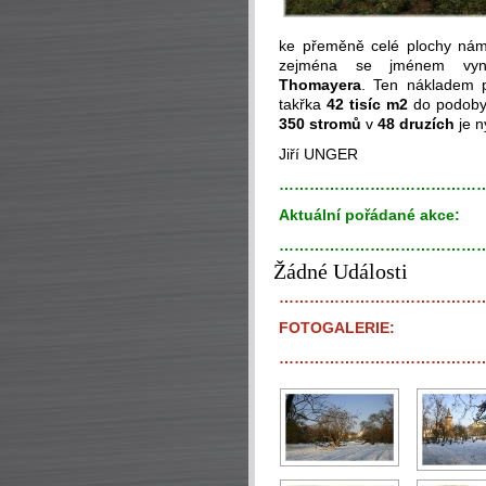
ke přeměně celé plochy ná
zejména se jménem vynika
Thomayera
. Ten nákladem
takřka
42 tisíc m2
do podoby,
350 stromů
v
48 druzích
je n
Jiří UNGER
…………………………………
Aktuální pořádané akce:
…………………………………
Žádné Události
…………………………………
FOTOGALERIE:
…………………………………