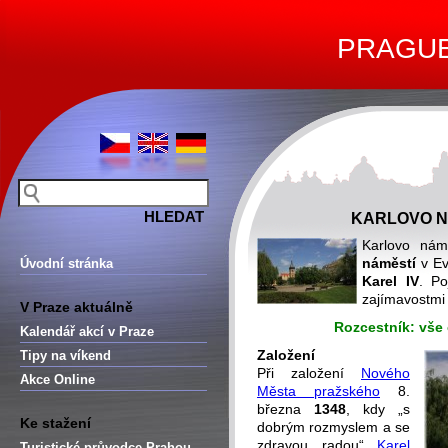
PRAGUE 
KARLOVO NÁ
Karlovo nám
náměstí
v Ev
Úvodní stránka
Karel IV
. Po
zajímavostmi
V Praze aktuálně
Rozcestník: vše
Kalendář akcí v Praze
Založení
Tipy na víkend
Při založení
Nového
Akce Online
Města pražského
8.
března
1348
, kdy „s
Ke stažení
dobrým rozmyslem a se
zdravou radou“
Karel
Turistické průvodce Prahou –