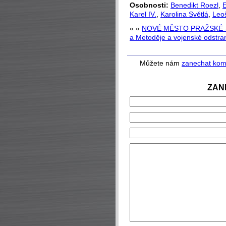
Osobnosti:
Benedikt Roezl
,
E
Karel IV.
,
Karolina Světlá
,
Leo
« «
NOVÉ MĚSTO PRAŽSKÉ – or
a Metoděje a vojenské odstra
Můžete nám
zanechat kom
ZAN