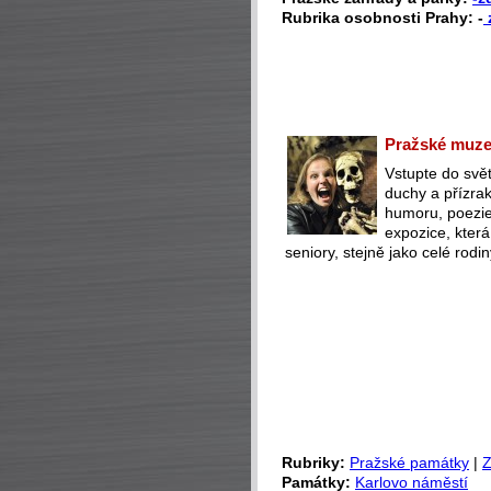
Rubrika osobnosti Prahy: -
Pražské muzeu
Vstupte do svět
duchy a přízra
humoru, poezie 
expozice, která
seniory, stejně jako celé rodin
Rubriky:
Pražské památky
|
Z
Památky:
Karlovo náměstí