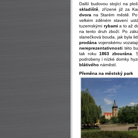
Další budovou stojící na plo
skladiště
, zřízené již za K
dvora
na Starém městě. Po 
velkém zděném stavení ust
tuzemskými
rybami
a to až d
na tento druh zboží. Po zá
slanečková bouda, jak byla li
prodána
vojenskému vozatajst
nereprezentativnosti
této bu
tak roku
1863 zbourána
. 
podrobeny i nízké domky hyz
blátivého
náměstí.
Přeměna na městský park