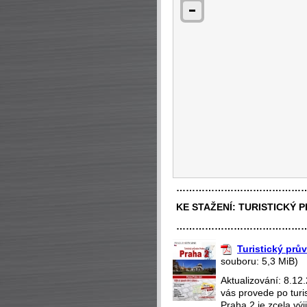
…………………………………
KE STAŽENÍ:
TURISTICKÝ 
…………………………………
Turistický prů
souboru: 5,3 MiB)
Aktualizování: 8.12
vás provede po turi
Praha 2 je zcela v