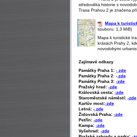
středověká historie s novodobý
Trasa Prahou 2 je značena pří
Mapa k turistic
souboru: 1,3 MiB)
Mapa k turistické t
krásách Prahy 2, kd
novodobými urbanisti
Zajímavé odkazy
P
amátky Praha 1:
- zde
Památky Praha 2
:
-
zde
Památky Praha 3:
-zde
Pražský hrad:
-zde
Královská cesta:
-zde
Staroměstské náměstí:
-zde
Karlův most:
-zde
Letná:
- zde
Židovská Praha:
-zde
Petřín:
-zde
Kampa:
-zde
Vyšehrad:
-zde
Pražské zahrady a parky:
-z