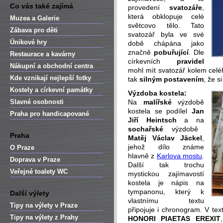
Co vás také zajímá
provedení
svatozáře
,
která obklopuje celé
Muzea a Galerie
světcovo tělo. Tato
Zábava pro děti
svatozář byla ve své
Únikové hry
době chápána jako
značně
pobuřující
. Dle
Restaurace a kavárny
církevních
pravidel
Nákupní a obchodní centra
mohl mít svatozář kolem celé
Kde vznikají nejlepší fotky
tak
silným postavením
, že s
Kostely a církevní památky
Výzdoba kostela:
Slavné osobnosti
Na
malířské
výzdobě
kostela se podílel
Jan
Praha pro handicapované
Jiří Heintsch
a na
sochařské
výzdobě
Praha
Matěj Václav Jäckel
,
jehož dílo známe
O Praze
hlavně z
Karlova mostu
.
Doprava v Praze
Další tak trochu
Veřejné toalety WC
mystickou zajímavostí
kostela je nápis na
tympanonu, který k
Další výlety
vlastnímu textu
Tipy na výlety v Praze
připojuje i chronogram. V tex
Tipy na výlety z Prahy
HONORI PIAETAS EREXIT