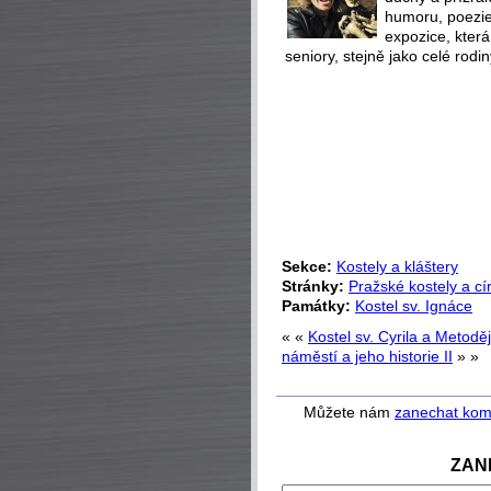
humoru, poezie 
expozice, která
seniory, stejně jako celé rodin
Sekce:
Kostely a kláštery
Stránky:
Pražské kostely a c
Památky:
Kostel sv. Ignáce
« «
Kostel sv. Cyrila a Metod
náměstí a jeho historie II
» »
Můžete nám
zanechat kom
ZAN