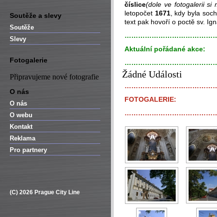
číslice
(dole ve fotogalerii s
letopočet
1671
, kdy byla soc
Soutěže a slevy
text pak hovoří o poctě sv. Ign
Soutěže
…………………………………
Slevy
Aktuální pořádané akce:
Fotogalerie
…………………………………
Žádné Události
Připravujeme nové fotografie
…………………………………
O nás
FOTOGALERIE:
O nás
…………………………………
O webu
Kontakt
Reklama
Pro partnery
(C) 2026 Prague City Line