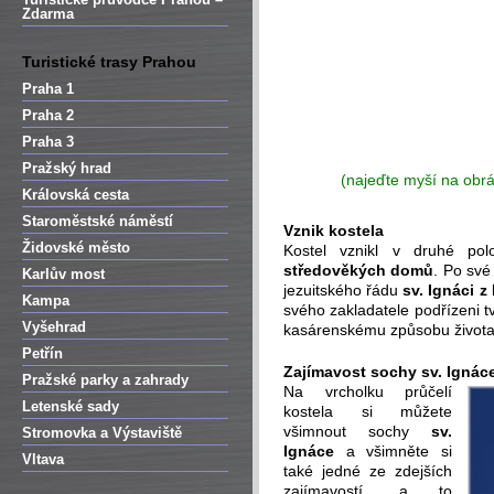
Zdarma
Turistické trasy Prahou
Praha 1
Praha 2
Praha 3
Pražský hrad
(najeďte myší na obr
Královská cesta
Staroměstské náměstí
Vznik kostela
Židovské město
Kostel vznikl v druhé po
středověkých domů
. Po sv
Karlův most
jezuitského řádu
sv. Ignáci z
Kampa
svého zakladatele podřízeni 
Vyšehrad
kasárenskému způsobu života
Petřín
Zajímavost sochy sv. Ignác
Pražské parky a zahrady
Na vrcholku průčelí
Letenské sady
kostela si můžete
všimnout sochy
sv.
Stromovka a Výstaviště
Ignáce
a všimněte si
Vltava
také jedné ze zdejších
zajímavostí, a to