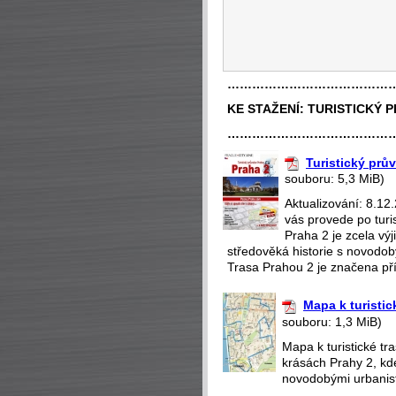
…………………………………
KE STAŽENÍ:
TURISTICKÝ 
…………………………………
Turistický prů
souboru: 5,3 MiB)
Aktualizování: 8.12
vás provede po turi
Praha 2 je zcela v
středověká historie s novodobý
Trasa Prahou 2 je značena pří
Mapa k turistic
souboru: 1,3 MiB)
Mapa k turistické t
krásách Prahy 2, kd
novodobými urbanisti