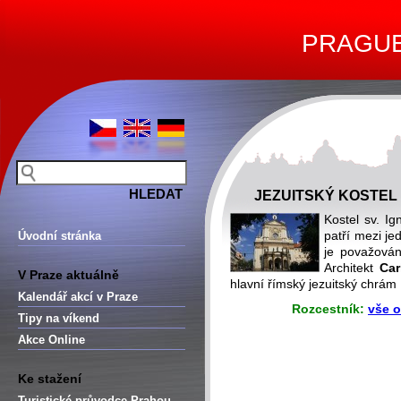
PRAGUE 
JEZUITSKÝ KOSTEL 
Kostel sv. I
patří mezi je
Úvodní stránka
je považován
Architekt
Car
V Praze aktuálně
hlavní římský jezuitský chrám 
Kalendář akcí v Praze
Rozcestník:
vše o
Tipy na víkend
Akce Online
Ke stažení
Turistické průvodce Prahou –