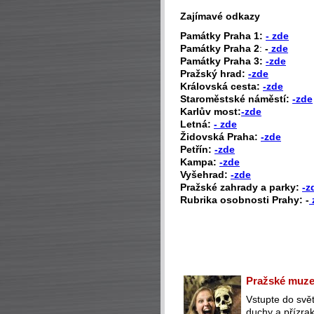
Zajímavé odkazy
P
amátky Praha 1:
- zde
Památky Praha 2
:
-
zde
Památky Praha 3:
-zde
Pražský hrad:
-zde
Královská cesta:
-zde
Staroměstské náměstí:
-zde
Karlův most:
-zde
Letná:
- zde
Židovská Praha:
-zde
Petřín:
-zde
Kampa:
-zde
Vyšehrad:
-zde
Pražské zahrady a parky:
-z
Rubrika osobnosti Prahy: -
Pražské muzeu
Vstupte do svět
duchy a přízra