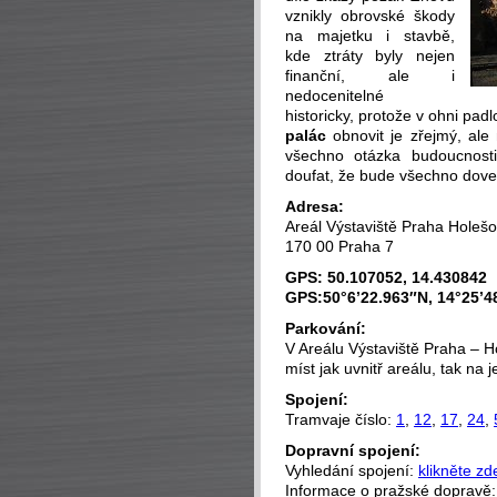
vznikly obrovské škody
na majetku i stavbě,
kde ztráty byly nejen
finanční, ale i
nedocenitelné
historicky, protože v ohni pad
palác
obnovit je zřejmý, ale
všechno otázka budoucnosti
doufat, že bude všechno dove
Adresa:
Areál Výstaviště Praha Holešo
170 00 Praha 7
GPS: 50.107052, 14.430842
GPS:50°6’22.963″N, 14°25’4
Parkování:
V Areálu Výstaviště Praha – H
míst jak uvnitř areálu, tak na j
Spojení:
Tramvaje číslo:
1
,
12
,
17
,
24
,
Dopravní spojení:
Vyhledání spojení:
klikněte zd
Informace o pražské dopravě