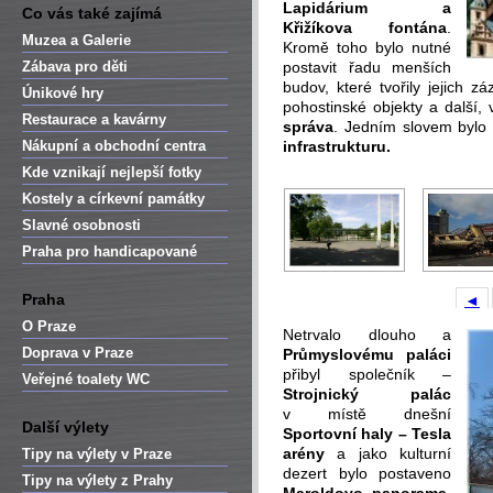
Lapidárium a
Co vás také zajímá
Křižíkova fontána
.
Muzea a Galerie
Kromě toho bylo nutné
Zábava pro děti
postavit řadu menších
budov, které tvořily jejich z
Únikové hry
pohostinské objekty a další, 
Restaurace a kavárny
správa
. Jedním slovem bylo
Nákupní a obchodní centra
infrastrukturu.
Kde vznikají nejlepší fotky
Kostely a církevní památky
Slavné osobnosti
Praha pro handicapované
Praha
◄
O Praze
Netrvalo dlouho a
Doprava v Praze
Průmyslovému paláci
přibyl společník –
Veřejné toalety WC
Strojnický palác
v místě dnešní
Další výlety
Sportovní haly – Tesla
arény
a jako kulturní
Tipy na výlety v Praze
dezert bylo postaveno
Tipy na výlety z Prahy