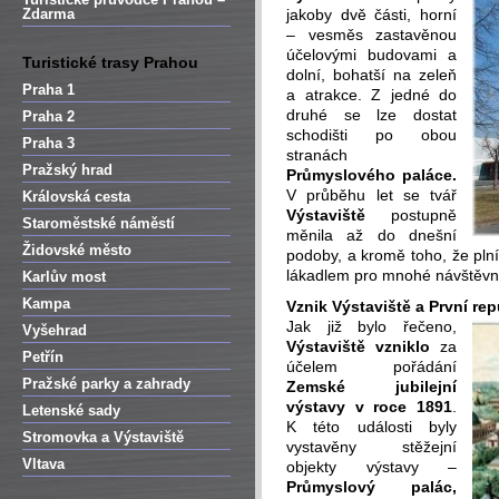
Zdarma
jakoby dvě části, horní
– vesměs zastavěnou
účelovými budovami a
Turistické trasy Prahou
dolní, bohatší na zeleň
Praha 1
a atrakce. Z jedné do
druhé se lze dostat
Praha 2
schodišti po obou
Praha 3
stranách
Pražský hrad
Průmyslového paláce.
V průběhu let se tvář
Královská cesta
Výstaviště
postupně
Staroměstské náměstí
měnila až do dnešní
Židovské město
podoby, a kromě toho, že plní 
lákadlem pro mnohé návštěv
Karlův most
Kampa
Vznik Výstaviště a První rep
Jak již bylo řečeno,
Vyšehrad
Výstaviště vzniklo
za
Petřín
účelem pořádání
Pražské parky a zahrady
Zemské jubilejní
výstavy v roce 1891
.
Letenské sady
K této události byly
Stromovka a Výstaviště
vystavěny stěžejní
Vltava
objekty výstavy –
Průmyslový palác,