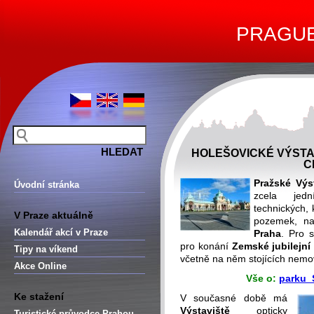
PRAGUE 
HOLEŠOVICKÉ VÝSTA
C
Pražské Výs
Úvodní stránka
zcela jedn
technických, 
V Praze aktuálně
pozemek, na
Kalendář akcí v Praze
Praha
. Pro 
pro konání
Zemské jubilejní
Tipy na víkend
včetně na něm stojících nemov
Akce Online
Vše o:
parku 
Ke stažení
V současné době má
Výstaviště
opticky
Turistické průvodce Prahou –