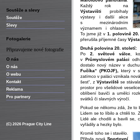
Maroldovo panorama
.
Každý rok na
Soutěže a slevy
Výstavišti
probíhaly
výstavy i další akce
Soutěže
s mezinárodním
Slevy
významem i ohlasem.
To jsme již v
1. polovině 20.
Fotogalerie
přerušila příjemné časy
Výsta
Druhá polovina 20. století:
Připravujeme nové fotografie
Po
2. světové válce
, k
O nás
v
Průmyslovém paláci
odh
dostalo nový název v duch
O nás
Fučíka“ (PKOJF),
který v s
O webu
zatímco v paláci vznikala nová 
Kontakt
šest“, z
Výstaviště
se stával
prostor pro všelidové veselic
Reklama
oblíbení baviči a umělci rozk
Pro partnery
svátků či slavných výročí.
Pokud se někomu zdá, že to b
Lidem se to líbilo a chtěli t
Lidé ale chodili a bavili se,
(C) 2026 Prague City Line
vyřádily a hezky bylo.
Kromě toho se i stavělo.
Přibyla nová
Sportovní