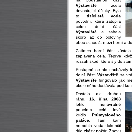
na podstatnou část
Výstaviště
zcela
devastující účinky. Byla
to
tisíciletá voda
povodní, která zatopila
celou dolní část
Výstaviště
a sahala
skoro až do poloviny
obou schodišť mezi horní a dol
Zatímco horní část zůstala
zaplavena celá. Teprve když
rozsah škod, které šly do stam
Postupně se ale nacházely fi
dolní části
Výstaviště
se vrá
Výstaviště
fungovalo jak mě
okolo něho dostávala pod kont
Dostalo ale druhou
ránu,
16. října 2008
lehlo nenávratně
popelem celé levé
křídlo
Průmyslového
paláce
. Tam kam
nemohla voda dokončil
dílo zkázy požár. Znovu