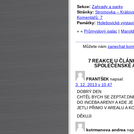
Sekce:
Zahrady a parky
Stránky:
Stromovka – Královs
Komentářů: 7
Památky:
Holešovické výstavi
« «
Průmyslový palác
|
Marold
Můžete nám
zanechat kom
7 REAKCE U ČLÁN
SPOLEČENSKÉ 
FRANTŠEK
napsal:
3. 12. 2013 v 10.47
DOBRÝ DEN
CHTĚL BYCH SE ZEPTAT,DNE
DO INCEBA ARENY A KDE J
JETLI PŘIMO V AREALU A K
DĚKUJI
kotrmanova andrea
nap