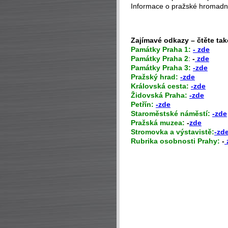
Informace o pražské hromad
Zajímavé odkazy – čtěte tak
P
amátky Praha 1:
- zde
Památky Praha 2
:
-
zde
Památky Praha 3:
-zde
Pražský hrad:
-zde
Královská cesta:
-zde
Židovská Praha:
-zde
Petřín:
-zde
Staroměstské náměstí:
-zde
Pražská muzea:
-
zde
Stromovka a výstavistě:
-zd
Rubrika osobnosti Prahy:
-