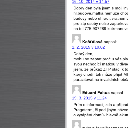
16. 10. 2014 v 14.57
Dobry den byla jsem s moji inv
hl.budove.matka nemuze chodi
budovy nebo uhradit vratnemu
pro ztp osoby nelze zaparkovat 
na tel.775 907289 kotrmanov
Košťálová
napsal:
1. 2. 2015 v 19.02
Dobrý den,
mohu se zeptat proč u vás pla
svou nechodící matkou v divad
jsem, že průkaz ZTP stačí k t
který chodí, tak může přijet M
parazitovat na invalidních ob
Eduard Faltus
napsal:
19. 3. 2015 v 11.24
Prím o informaci, zda a příp
Pragoterm, či pod jiným názv
o vytápění domů- hlavně akumu