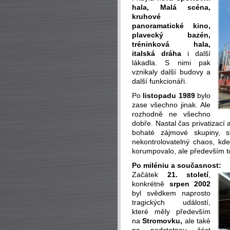
hala, Malá scéna,
kruhové
panoramatické kino,
plavecký bazén,
tréninková hala,
italská dráha
i další
lákadla. S nimi pak
vznikaly další budovy a
další funkcionáři.
Po
listopadu 1989
bylo
zase všechno jinak. Ale
rozhodně ne všechno
dobře. Nastal čas privatizací 
bohaté zájmové skupiny, s
nekontrolovatelný chaos, kde
korumpovalo, ale především to
Po miléniu a současnost:
Začátek
21. století
,
konkrétně
srpen 2002
byl svědkem naprosto
tragických událostí,
které měly především
na
Stromovku,
ale také