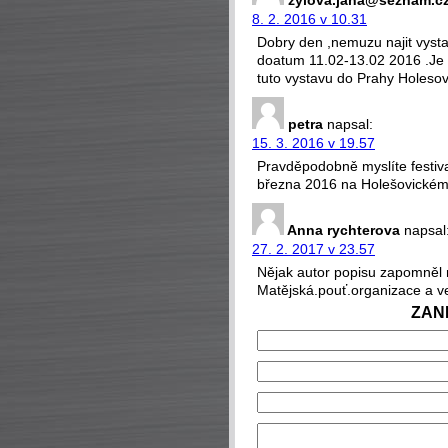
zylova.jana@seznam.c
8. 2. 2016 v 10.31
Dobry den ,nemuzu najit vystav
doatum 11.02-13.02 2016 .Je 
tuto vystavu do Prahy Holeso
petra
napsal:
15. 3. 2016 v 19.57
Pravděpodobně myslíte festiva
března 2016 na Holešovickém 
Anna rychterova
napsal
27. 2. 2017 v 23.57
Nějak autor popisu zapomněl n
Matějská.pouť.organizace a ve
ZAN