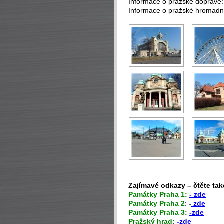
Informace o pražské dopravě
Informace o pražské hromad
Zajímavé odkazy – čtěte tak
P
amátky Praha 1:
- zde
Památky Praha 2
:
-
zde
Památky Praha 3:
-zde
Pražský hrad:
-zde