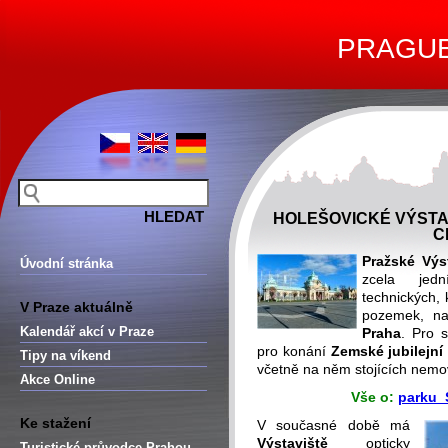
PRAGUE 
HOLEŠOVICKÉ VÝSTA
C
Pražské Výs
Úvodní stránka
zcela jedn
technických, 
V Praze aktuálně
pozemek, na
Kalendář akcí v Praze
Praha
. Pro 
pro konání
Zemské jubilejní
Tipy na víkend
včetně na něm stojících nemov
Akce Online
Vše o:
parku 
Ke stažení
V současné době má
Výstaviště
opticky
Turistické průvodce Prahou –