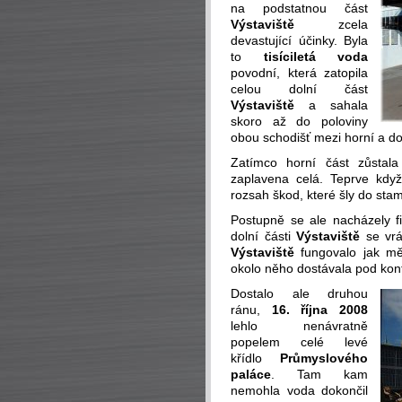
na podstatnou část
Výstaviště
zcela
devastující účinky. Byla
to
tisíciletá voda
povodní, která zatopila
celou dolní část
Výstaviště
a sahala
skoro až do poloviny
obou schodišť mezi horní a dol
Zatímco horní část zůstala
zaplavena celá. Teprve když
rozsah škod, které šly do stam
Postupně se ale nacházely fi
dolní části
Výstaviště
se vrá
Výstaviště
fungovalo jak mě
okolo něho dostávala pod kont
Dostalo ale druhou
ránu,
16. října 2008
lehlo nenávratně
popelem celé levé
křídlo
Průmyslového
paláce
. Tam kam
nemohla voda dokončil