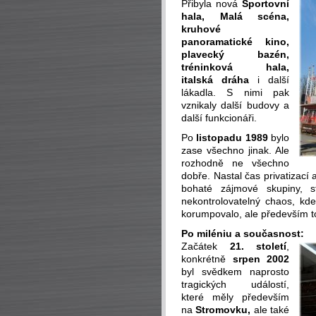
Přibyla nová
Sportovní
hala, Malá scéna,
kruhové
panoramatické kino,
plavecký bazén,
tréninková hala,
italská dráha
i další
lákadla. S nimi pak
vznikaly další budovy a
další funkcionáři.
Po
listopadu 1989
bylo
zase všechno jinak. Ale
rozhodně ne všechno
dobře. Nastal čas privatizací 
bohaté zájmové skupiny, s
nekontrolovatelný chaos, kde
korumpovalo, ale především to
Po miléniu a současnost:
Začátek
21. století
,
konkrétně
srpen 2002
byl svědkem naprosto
tragických událostí,
které měly především
na
Stromovku,
ale také