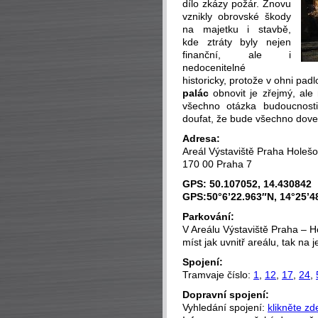
dílo zkázy požár. Znovu
vznikly obrovské škody
na majetku i stavbě,
kde ztráty byly nejen
finanční, ale i
nedocenitelné
historicky, protože v ohni pad
palác
obnovit je zřejmý, ale
všechno otázka budoucnosti
doufat, že bude všechno dove
Adresa:
Areál Výstaviště Praha Holešo
170 00 Praha 7
GPS: 50.107052, 14.430842
GPS:50°6’22.963″N, 14°25’4
Parkování:
V Areálu Výstaviště Praha – H
míst jak uvnitř areálu, tak na j
Spojení:
Tramvaje číslo:
1
,
12
,
17
,
24
,
Dopravní spojení:
Vyhledání spojení:
klikněte zd