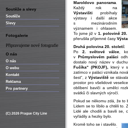
Maroldovo panorama
.
Každý rok na
Soutěže a slevy
Výstavišti
probíhaly
Soutěže
výstavy i další akce
Slevy
s mezinárodním
významem i ohlasem.
To jsme již v
1. polovině 20.
Fotogalerie
přerušila příjemné časy
Výsta
Připravujeme nové fotografie
Druhá polovina 20. století:
Po
2. světové válce
, k
O nás
v
Průmyslovém paláci
odh
O nás
dostalo nový název v duch
Fučíka“ (PKOJF),
který v s
O webu
zatímco v paláci vznikala nová 
Kontakt
šest“, z
Výstaviště
se stával
Reklama
prostor pro všelidové veselic
oblíbení baviči a umělci rozk
Pro partnery
svátků či slavných výročí.
Pokud se někomu zdá, že to b
Lidem se to líbilo a chtěli t
Lidé ale chodili a bavili se,
(C) 2026 Prague City Line
vyřádily a hezky bylo.
Kromě toho se i stavělo.