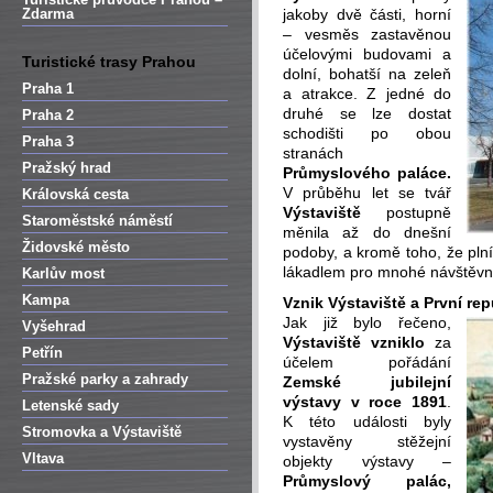
Zdarma
jakoby dvě části, horní
– vesměs zastavěnou
účelovými budovami a
Turistické trasy Prahou
dolní, bohatší na zeleň
Praha 1
a atrakce. Z jedné do
druhé se lze dostat
Praha 2
schodišti po obou
Praha 3
stranách
Pražský hrad
Průmyslového paláce.
V průběhu let se tvář
Královská cesta
Výstaviště
postupně
Staroměstské náměstí
měnila až do dnešní
Židovské město
podoby, a kromě toho, že plní 
lákadlem pro mnohé návštěv
Karlův most
Kampa
Vznik Výstaviště a První rep
Jak již bylo řečeno,
Vyšehrad
Výstaviště vzniklo
za
Petřín
účelem pořádání
Pražské parky a zahrady
Zemské jubilejní
výstavy v roce 1891
.
Letenské sady
K této události byly
Stromovka a Výstaviště
vystavěny stěžejní
Vltava
objekty výstavy –
Průmyslový palác,