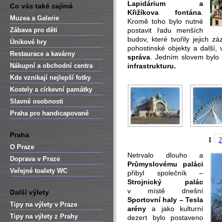
Lapidárium a
Co vás také zajímá
Křižíkova fontána
.
Muzea a Galerie
Kromě toho bylo nutné
Zábava pro děti
postavit řadu menších
budov, které tvořily jejich z
Únikové hry
pohostinské objekty a další, 
Restaurace a kavárny
správa
. Jedním slovem bylo
Nákupní a obchodní centra
infrastrukturu.
Kde vznikají nejlepší fotky
Kostely a církevní památky
Slavné osobnosti
Praha pro handicapované
Praha
1
2
O Praze
Netrvalo dlouho a
Doprava v Praze
Průmyslovému paláci
Veřejné toalety WC
přibyl společník –
Strojnický palác
v místě dnešní
Další výlety
Sportovní haly – Tesla
Tipy na výlety v Praze
arény
a jako kulturní
Tipy na výlety z Prahy
dezert bylo postaveno