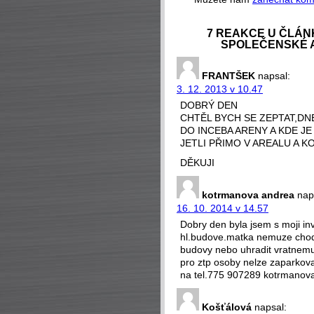
7 REAKCE U ČLÁN
SPOLEČENSKÉ 
FRANTŠEK
napsal:
3. 12. 2013 v 10.47
DOBRÝ DEN
CHTĚL BYCH SE ZEPTAT,DNE
DO INCEBA ARENY A KDE J
JETLI PŘIMO V AREALU A K
DĚKUJI
kotrmanova andrea
nap
16. 10. 2014 v 14.57
Dobry den byla jsem s moji inv
hl.budove.matka nemuze chodi
budovy nebo uhradit vratnemu
pro ztp osoby nelze zaparkovat 
na tel.775 907289 kotrmanov
Košťálová
napsal: