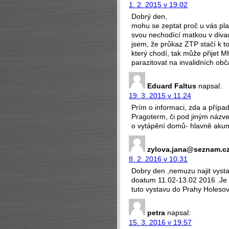
1. 2. 2015 v 19.02
Dobrý den,
mohu se zeptat proč u vás pla
svou nechodící matkou v divad
jsem, že průkaz ZTP stačí k t
který chodí, tak může přijet M
parazitovat na invalidních ob
Eduard Faltus
napsal:
19. 3. 2015 v 11.24
Prím o informaci, zda a příp
Pragoterm, či pod jiným názv
o vytápění domů- hlavně akumu
zylova.jana@seznam.c
8. 2. 2016 v 10.31
Dobry den ,nemuzu najit vystav
doatum 11.02-13.02 2016 .Je 
tuto vystavu do Prahy Holeso
petra
napsal:
15. 3. 2016 v 19.57