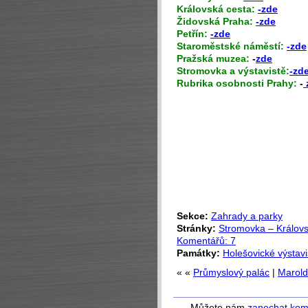
Královská cesta:
-zde
Židovská Praha:
-zde
Petřín:
-zde
Staroměstské náměstí:
-zde
Pražská muzea:
-
zde
Stromovka a výstavistě:
-zd
Rubrika osobnosti Prahy:
-
Sekce:
Zahrady a parky
Stránky:
Stromovka – Královs
Komentářů: 7
Památky:
Holešovické výstavi
« «
Průmyslový palác
|
Marold
Můžete nám
zanechat kom