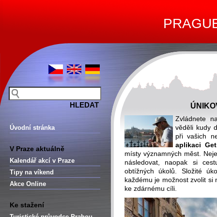
PRAGUE 
ÚNIKO
Zvládnete na
věděli kudy 
Úvodní stránka
při vašich n
aplikaci Ge
V Praze aktuálně
místy významných měst.
Neje
Kalendář akcí v Praze
následovat, naopak si cest
obtížných úkolů. Složité ú
Tipy na víkend
každému je možnost zvolit si
Akce Online
ke zdárnému cíli.
Ke stažení
Turistické průvodce Prahou –