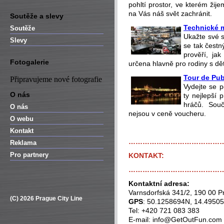
pohltí prostor, ve kterém žije
na Vás náš svět zachránit.
Soutěže a slevy
Technické
Soutěže
Ukažte své 
Slevy
se tak čestn
prověří, ja
Fotogalerie
určena hlavně pro rodiny s dě
Tour de Pu
Připravujeme nové fotografie
Vydejte se p
O nás
ty nejlepší 
hráčů. Souč
O nás
nejsou v ceně voucheru.
O webu
Kontakt
…………………………………
Reklama
Pro partnery
KONTAKT:
…………………………………
Kontaktní adresa:
Varnsdorfská 341/2, 190 00 P
(C) 2026 Prague City Line
GPS
: 50.1258694N, 14.4950
Tel: +420 721 083 383
E-mail: info@GetOutFun.com