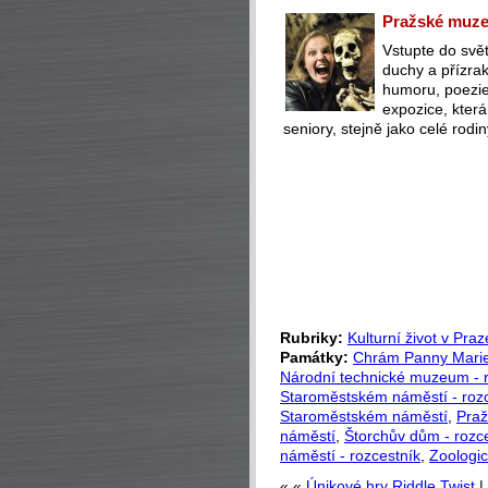
Pražské muzeu
Vstupte do svět
duchy a přízra
humoru, poezie 
expozice, která
seniory, stejně jako celé rodin
Rubriky:
Kulturní život v Praz
Památky:
Chrám Panny Mari
Národní technické muzeum - r
Staroměstském náměstí - roz
Staroměstském náměstí
,
Praž
náměstí
,
Štorchův dům - rozc
náměstí - rozcestník
,
Zoologi
« «
Únikové hry Riddle Twist
|