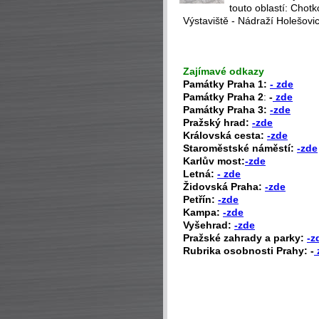
touto oblastí: Chot
Výstaviště - Nádraží Holešovi
Zajímavé odkazy
P
amátky Praha 1:
- zde
Památky Praha 2
:
-
zde
Památky Praha 3:
-zde
Pražský hrad:
-zde
Královská cesta:
-zde
Staroměstské náměstí:
-zde
Karlův most:
-zde
Letná:
- zde
Židovská Praha:
-zde
Petřín:
-zde
Kampa:
-zde
Vyšehrad:
-zde
Pražské zahrady a parky:
-z
Rubrika osobnosti Prahy: -