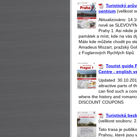
Turistický prův
centrum
(velikost 
Aktualizováno: 14.
nově se SLEVOVÝMI
Prahy 1. Asi nikde 
památek a míst, kde na vás dý
Málo kde můžete chodit po st
Amadeus Mozart, pražský Gol
z Foglarových Rychlých šípů.
Tourist guide P
Centre - english v
Updated: 30.10.2018
attractive parts of
can find such a con
where the history and romance
DISCOUNT COUPONS
Turistická be
(velikost souboru: 2
Tato trasa je publi
Prahou, které jsou 