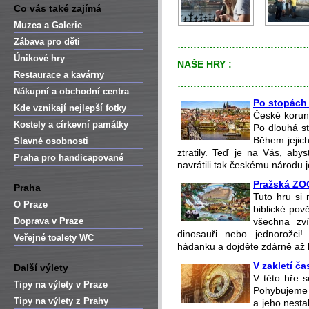
Co vás také zajímá
Muzea a Galerie
Zábava pro děti
…………………………………
Únikové hry
NAŠE HRY :
Restaurace a kavárny
…………………………………
Nákupní a obchodní centra
Po stopách
Kde vznikají nejlepší fotky
České korun
Kostely a církevní památky
Po dlouhá st
Během jejic
Slavné osobnosti
ztratily. Teď je na Vás, aby
Praha pro handicapované
navrátili tak českému národu 
Pražská ZO
Praha
Tuto hru si
O Praze
biblické po
Doprava v Praze
všechna zví
dinosauři nebo jednorožci!
Veřejné toalety WC
hádanku a dojděte zdárně až ke
V zakletí ča
Další výlety
V této hře s
Tipy na výlety v Praze
Pohybujeme s
Tipy na výlety z Prahy
a jeho nestab