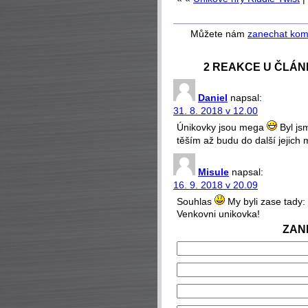
Můžete nám
zanechat kom
2 REAKCE U ČLÁN
Daniel
napsal:
31. 8. 2018 v 12.00
Únikovky jsou mega
Byl js
těším až budu do další jejich 
Misule
napsal:
16. 9. 2018 v 20.09
Souhlas
My byli zase tady:
Venkovni unikovka!
ZAN