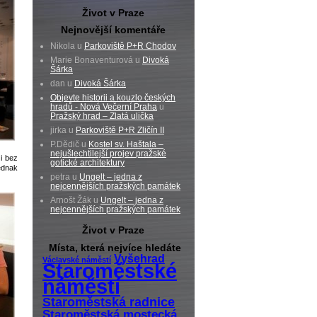
Život v Praze
Nejnovější komentáře
Nikola u
Parkoviště P+R Chodov
Marie Bonaventurová u
Divoká
Šárka
dan u
Divoká Šárka
Objevte historii a kouzlo českých
hradů - Nová Večerní Praha
u
Pražský hrad – Zlatá ulička
jirka u
Parkoviště P+R Zličín II
P.Dědič u
Kostel sv. Haštala –
nejušlechtilejší projev pražské
 i bez
gotické architektury
ednak
petra u
Ungelt – jedna z
nejcennějších pražských památek
Arnošt Žák u
Ungelt – jedna z
nejcennějších pražských památek
Život v Praze
Místa, která nejvíce hledáte
Vyšehrad
Václavské náměstí
Staroměstské
náměstí
Staroměstská radnice
Staroměstská mostecká