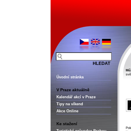
Můž
svě
Úvodní stránka
-
V Praze aktuálně
Kalendář akcí v Praze
Tipy na víkend
Akce Online
Ke stažení
Po
Turistické průvodce Prahou –