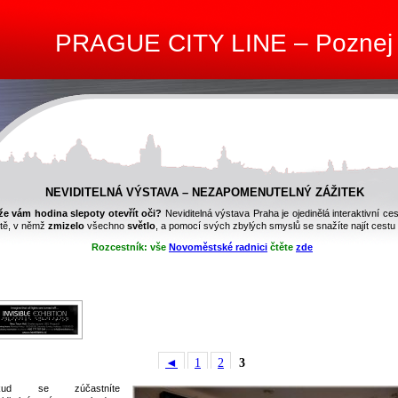
PRAGUE CITY LINE – Poznej
NEVIDITELNÁ VÝSTAVA – NEZAPOMENUTELNÝ ZÁŽITEK
e vám hodina slepoty otevřít oči?
Neviditelná výstava Praha je ojedinělá interaktivní ce
tě, v němž
zmizelo
všechno
světlo
, a pomocí svých zbylých smyslů se snažíte najít cestu
Rozcestník:
vše
Novoměstské radnici
čtěte
zde
◄
1
2
3
kud se zúčastníte