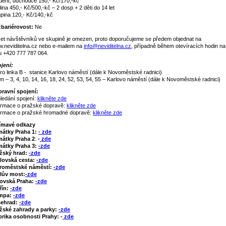
dent, důchodce 150,- Kč/170,-kč
ina 450,- Kč/500,-kč – 2 dosp + 2 děti do 14 let
pina 120,- Kč/140,-kč
bariérovost:
Ne
et návštěvníků ve skupině je omezen, proto doporučujeme se předem objednat na
.neviditelna.cz nebo e-mailem na
info@neviditelna.cz
, případně během otevíracích hodin na 
u +420 777 787 064.
jení:
ro linka B - stanice Karlovo náměstí (dále k Novoměstské radnici)
am
–
3, 4, 10, 14, 16, 18, 24, 52, 53, 54, 55
–
Karlovo náměstí (dále k Novoměstské radnici)
ravní spojení:
ledání spojení:
klikněte zde
ormace o pražské dopravě:
klikněte zde
ormace o pražské hromadné dopravě:
klikněte zde
ímavé odkazy
mátky Praha 1:
- zde
átky Praha 2
:
-
zde
átky Praha 3:
-zde
žský hrad:
-zde
lovská cesta:
-zde
roměstské náměstí:
-zde
lův most:
-zde
ovská Praha:
-zde
řín:
-zde
mpa:
-zde
šehrad:
-zde
žské zahrady a parky:
-zde
rika osobnosti Prahy: -
zde