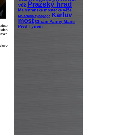
Pražský hrad
věž
Malostranské mostecké věže
Karlův
Maiselova synagoga
most
Chrám Panny Marie
udete
Před Týnem
vících
čenské
slovo