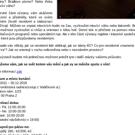
iny? Braillovo písmo? Nebo třeba
vící váhu?
ruhé části výstavy vám ukážeme
ízení a předměty, které ve svém
ném životě nevidomí a slabozrací
žívají. Mů­žete se zeptat mluvících hodin na čas, vyzkoušet mluvící váhu nebo tlakoměr. B
 možnost vyzkoušet si chůzi a ori­entaci s bílou holí. Denní tisk si přečtete za pomoci mlu
ítačových programů nebo speciálních lup. Ale v této části výstavy najdete i klasické spole
, které jsou přizpů­sobeny nevidomým.
adlo vás někdy, jak se nevidomí lidé oblékají, jak se dámy líčí? Co pro nevidomé znamená 
rva“? Jak se orientují v ruchu velkoměsta nebo v neznámém prosto­ru?
výstavě budete mít jedinečnou možnost položit tyto i další otázky vašemu průvodci.
žeme vám, jak se svět kolem vás mění a jak vy se měníte spolu s ním!
e informací
zde
um a místo konání:
.2011 – 30.12.2018
oměstská radnice
(vstup z Vodičkové ul.)
lovo nám. 1/23
 00 Praha 2
vírací doba:
– Pá: 12:00-20:00
– Ne: 10:00-20:00
tek: 10:00-20:00
slední návštěvníci v 19:00)
upné:
po-pá/so-ne:
pělý 180,- kč/200,-kč