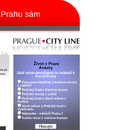
 Prahu sám
Život v Praze
Ankety
sta po
Jaké místo považujete za nejlepší k
 ven.
focení Prahy
Panorama Hradčan a Karlova mostu
z nábřeží
Pražský hrad z Karlova mostu
Pražské mosty z Letné
Pražský hrad a Staré město z
Petřína
Nové město a Pražský hrad z
Vyšehradu
Náplavka – nábřeží Praha 2
Karlův most z ostrova Kampa