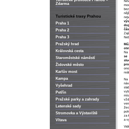
Nev
Zdarma
moc
bez
ně
Turistické trasy Prahou
ne
vý
Praha 1
do
čás
Praha 2
Za
Praha 3
Neb
Pražský hrad
Mů
ote
Královská cesta
Na 
se 
Staroměstské náměstí
sl
Židovské město
pr
ono
Karlův most
reá
Kampa
N
ná
Vyšehrad
sla
vy
Petřín
mís
Pražské parky a zahrady
vžd
ven
Letenské sady
živ
po­
Stromovka a Výstaviště
za 
Vltava
a v
Vid