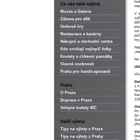
hod
Co vás také zajímá
mlu
Muzea a Galerie
V d
zař
Zábava pro děti
běž
Únikové hry
pou
mít
Restaurace a kavárny
poč
hry
Nákupní a obchodní centra
Nap
Kde vznikají nejlepší fotky
„ba
Kostely a církevní památky
Na 
Slavné osobnosti
Uká
Praha pro handicapované
Víc
Dat
Praha
1.4
Nov
O Praze
Kar
120
Doprava v Praze
Ote
Veřejné toalety WC
Po 
So 
Svá
Další výlety
(Po
Tipy na výlety v Praze
Vst
Tipy na výlety z Prahy
Dos