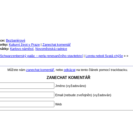
ce:
Bezbariérové
riky:
Kulturní život v Praze
|
Zanechat komentář
mátky:
Karlovo náměstí
,
Novoměstská radnice
Schwarzenberský palác – perla renesančního stavitelství
|
Loreta neboli Svatá chýše
» »
Můžete nám
zanechat komentář
, nebo
odkázat
na tento článek pomocí trackbacku.
ZANECHAT KOMENTÁŘ
Jméno (vyžadováno)
Email (nebude zveřejněn) (vyžadován)
Web