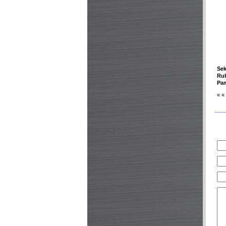
Sek
Rub
Pa
« «