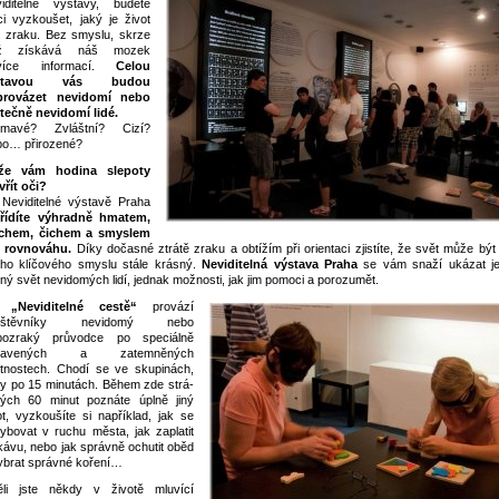
iditelné výstavy, budete
i vyzkoušet, jaký je život
 zraku. Bez smyslu, skrze
jž získává náš mozek
jvíce informací.
Celou
stavou vás budou
provázet nevidomí nebo
tečně nevidomí lidé.
jímavé? Zvláštní? Cizí?
o… přirozené?
že vám hodina slepoty
vřít oči?
Neviditelné výstavě Praha
řídíte výhradně hmatem,
uchem, čichem a smyslem
o rovnováhu.
Díky dočasné ztrátě zraku a obtížím při orientaci zjistíte, že svět může být
ho klíčového smyslu stále krásný.
Neviditelná výstava Praha
se vám snaží ukázat j
lný svět nevidomých lidí, jednak možnosti, jak jim pomoci a porozumět.
a
„Neviditelné cestě“
provází
vštěvníky nevidomý nebo
bozraký prů­vodce po speciálně
bavených a zatemněných
tnostech. Chodí se ve skupinách,
y po 15 minutách. Během zde strá­
ých 60 minut poznáte úplně jiný
ot, vyzkoušíte si například, jak se
hybovat v ruchu města, jak zaplatit
kávu, nebo jak správně ochutit oběd
ybrat správné koření…
ěli jste někdy v životě mluvící