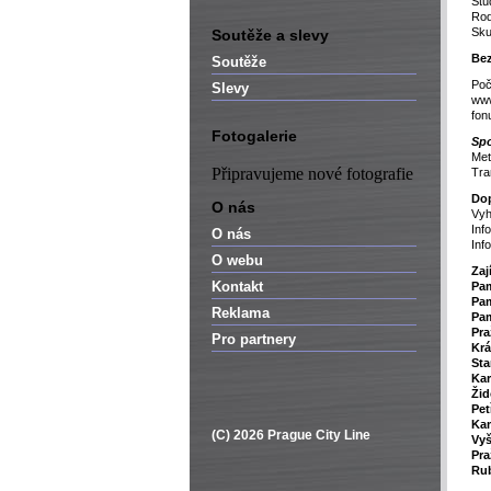
Stu
Rod
Sku
Soutěže a slevy
Bez
Soutěže
Poč
Slevy
www
fon
Fotogalerie
Spo
Met
Připravujeme nové fotografie
Tr
Dop
O nás
Vyh
Inf
O nás
Inf
O webu
Zaj
Kontakt
P
a
Pam
Reklama
Pam
Pra
Pro partnery
Krá
Sta
Kar
Žid
Pet
Ka
(C) 2026 Prague City Line
Vy
Pra
Rub