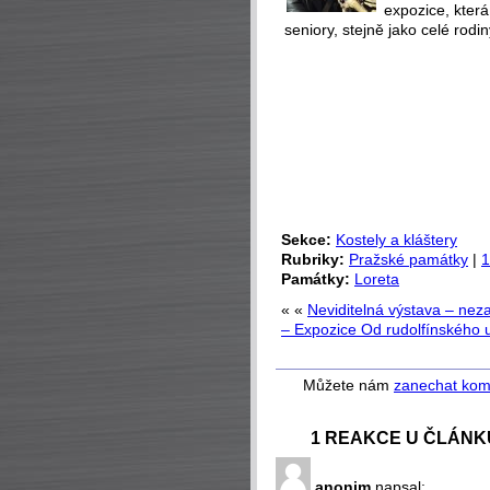
expozice, která
seniory, stejně jako celé rodin
Sekce:
Kostely a kláštery
Rubriky:
Pražské památky
|
1
Památky:
Loreta
« «
Neviditelná výstava – nez
– Expozice Od rudolfínského
Můžete nám
zanechat kom
1 REAKCE U ČLÁNK
anonim
napsal: