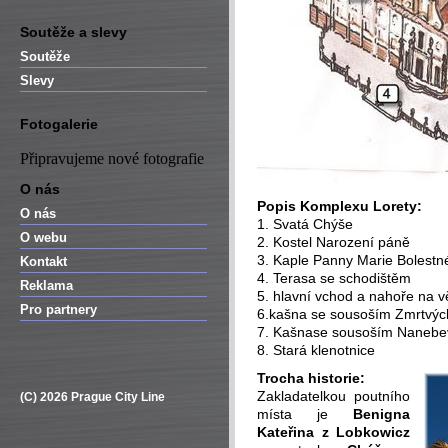
Soutěže a slevy
Soutěže
Slevy
Fotogalerie
Připravujeme nové fotografie
O nás
Popis Komplexu Lorety:
O nás
1. Svatá Chýše
O webu
2. Kostel Narození páně
3. Kaple Panny Marie Bolestné
Kontakt
4. Terasa se schodištěm
Reklama
5. hlavní vchod a nahoře na v
Pro partnery
6.kašna se sousoším Zmrtvýc
7. Kašnase sousoším Nanebe
8. Stará klenotnice
Trocha historie:
Zakladatelkou poutního
(C) 2026 Prague City Line
místa je
Benigna
Kateřina z Lobkowicz