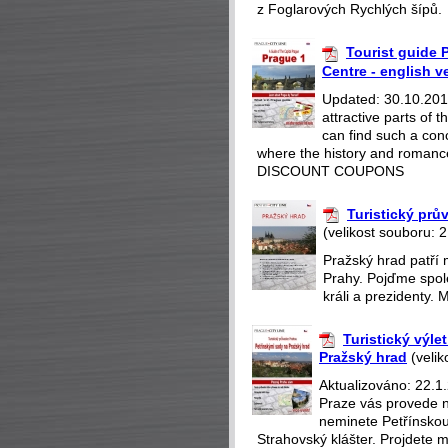
z Foglarových Rychlých šípů.
Tourist guide P
Centre - english v
Updated: 30.10.2018
attractive parts of
can find such a con
where the history and romance
DISCOUNT COUPONS
Turistický pr
(velikost souboru: 
Pražský hrad patří 
Prahy. Pojďme spole
králi a prezidenty. 
Turistický výle
Pražský hrad
(velik
Aktualizováno: 22.1.
Praze vás provede n
neminete Petřínskou
Strahovský klášter. Projdete m