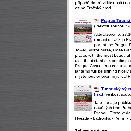
případě dobré viditelnosti i 
až na Pražský hrad.
Prague Tourist 
(velikost souboru: 4
Aktualizováno: 27.1
romantic track in Pr
part of the Prague P
Tower, Mirror Maze, Rose Gar
places with the most beautiful 
also the distant surroundings o
Prague Castle. You can take a 
lanterns will be shining nicely
mysterious or even mystical P
Turistický výl
hrad
(velikost soub
Tato trasa je publi
naučných tras Praho
Prahou. Trasa vede
Hvězda - Ladronka - Petřín - 
Zajímavé odkazy