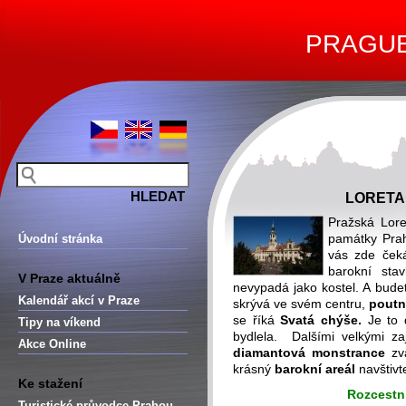
PRAGUE 
LORETA
Pražská Lor
památky Prah
Úvodní stránka
vás zde čeká
barokní sta
V Praze aktuálně
nevypadá jako kostel. A budet
Kalendář akcí v Praze
skrývá ve svém centru,
poutn
se říká
Svatá chýše.
Je
to
Tipy na víkend
bydlela. Dalšími velkými z
Akce Online
diamantová monstrance
zv
krásný
barokní areál
navštivt
Ke stažení
Rozcestn
Turistické průvodce Prahou –