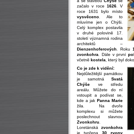
a se stavbou
Chýše
se
začalo v roce
1626
. V
roce 1631 bylo místo
vysvěceno
. Ale to
mluvíme jen o Chýši.
Celý komplex postavila
v druhé polovině 17.
století významná rodina
architektů –
Dienzenhoferových
. Roku
zvonkohra
. Dále v první
po
včetně
kostela
, který byl do
Co je zde k vidění:
Nejdůležitější památkou
je samotná
Svatá
Chýše
ve středu
areálu. Můžete do ní
vstoupit a podívat se,
kde a jak
Panna Marie
žila. Na dvoře
komplexu si můžete
poslechnout slavnou
Zvonkohru
.
Loretánská
zvonkohra
je tvořena
30 zvony