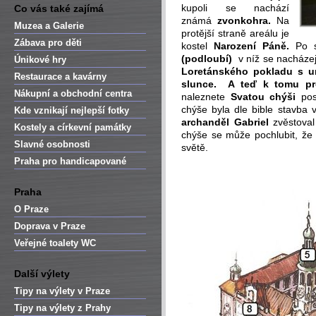
kupoli se nachází
Co vás také zajímá
známá
zvonkohra.
Na
Muzea a Galerie
protější straně areálu je
Zábava pro děti
kostel
Narození Páně.
Po 
(podloubí)
v níž se nacházej
Únikové hry
Loretánského pokladu s u
Restaurace a kavárny
slunce. A teď k tomu pr
Nákupní a obchodní centra
naleznete
Svatou chýši
po
chýše byla dle bible stavba
Kde vznikají nejlepší fotky
archanděl Gabriel
zvěstova
Kostely a církevní památky
chýše se může pochlubit, že
Slavné osobnosti
světě.
Praha pro handicapované
Praha
O Praze
Doprava v Praze
Veřejné toalety WC
Další výlety
Tipy na výlety v Praze
Tipy na výlety z Prahy