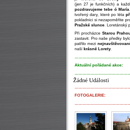
(jen 27 je funkčních) a ka
pozdravujeme tebe ó María
tvořený dary, které po léta
př
pokladnici si nezapoměňte p
Pražské slunce
. Loretánský 
Při procházce
Starou Praho
zastavit. Pro naše předky byl
patřilo mezi
nejnavštěvovaně
naší
krásné Lorety
.
…………………………………
Aktuální pořádané akce:
…………………………………
Žádné Události
…………………………………
FOTOGALERIE:
…………………………………