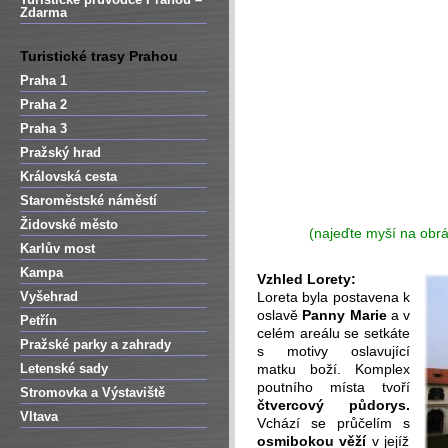
Zdarma
Turistické trasy Prahou
Praha 1
Praha 2
Praha 3
Pražský hrad
Královská cesta
Staroměstské náměstí
Židovské město
(najeďte myší na obr
Karlův most
Kampa
Vzhled Lorety:
Vyšehrad
Loreta byla postavena k
oslavě
Panny Marie
a v
Petřín
celém areálu se setkáte
Pražské parky a zahrady
s motivy oslavující
Letenské sady
matku boží. Komplex
poutního místa tvoří
Stromovka a Výstaviště
čtvercový půdorys.
Vltava
Vchází se průčelím s
osmibokou věží
v jejíž