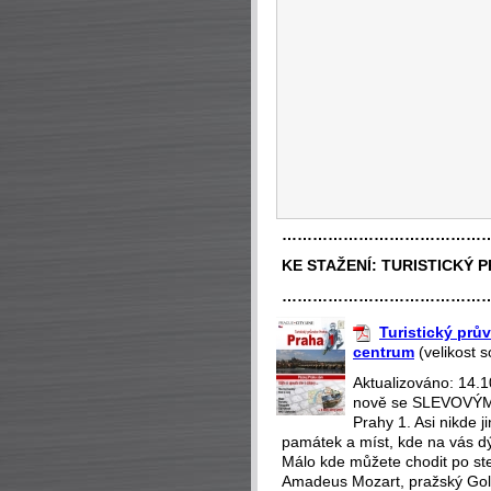
…………………………………
KE STAŽENÍ:
TURISTICKÝ 
…………………………………
Turistický prův
centrum
(velikost 
Aktualizováno: 14.
nově se SLEVOVÝMI
Prahy 1. Asi nikde 
památek a míst, kde na vás dý
Málo kde můžete chodit po st
Amadeus Mozart, pražský Gol