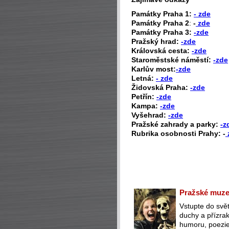
P
amátky Praha 1:
- zde
Památky Praha 2
:
-
zde
Památky Praha 3:
-zde
Pražský hrad:
-zde
Královská cesta:
-zde
Staroměstské náměstí:
-zde
Karlův most:
-zde
Letná:
- zde
Židovská Praha:
-zde
Petřín:
-zde
Kampa:
-zde
Vyšehrad:
-zde
Pražské zahrady a parky:
-z
Rubrika osobnosti Prahy: -
Pražské muzeu
Vstupte do svět
duchy a přízra
humoru, poezie 