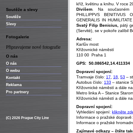
kříž, květinu a knihu. V roc
Divišem
. Na současném p
Soutěže a slevy
PHILLIPPVS BENITIVUS 
Soutěže
GENERALIS IN HUMILITATE 
Slevy
Svatý Filip Benicius,
pátý ge
(Servité), se v pokoře zalíbil 
Fotogalerie
Adresa:
Karlův most
Připravujeme nové fotografie
Křižovnické náměstí
110 00 Praha 1
O nás
GPS: 50.086542,14.411334
O nás
O webu
Dopravní spojení:
Tramvaje číslo:
17
,
18
,
53
– st
Kontakt
Autobus číslo:
133
– stanice S
Reklama
Křižovnické náměstí a dále na
Pro partnery
Metro linka A – Stanice Starom
Křižovnické náměstí a dále na
Dopravní spojení:
Vyhledání spojení:
klikněte zd
Informace o pražské dopravě
(C) 2026 Prague City Line
Informace o pražské hromad
Zajímavé odkazy – čtěte tak