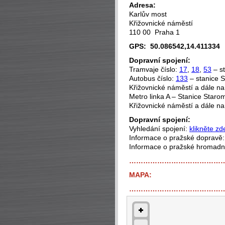
Adresa:
Karlův most
Křižovnické náměstí
110 00 Praha 1
GPS: 50.086542,14.411334
Dopravní spojení:
Tramvaje číslo:
17
,
18
,
53
– st
Autobus číslo:
133
– stanice S
Křižovnické náměstí a dále na
Metro linka A – Stanice Starom
Křižovnické náměstí a dále na
Dopravní spojení:
Vyhledání spojení:
klikněte zd
Informace o pražské dopravě
Informace o pražské hromad
…………………………………
MAPA:
…………………………………