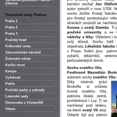
Zdarma
barokní sochař
Jan Oldřic
autor vytvořil v roce 1709. V
socha Ježíše Krista( Salvát
Turistické trasy Prahou
pro Krista) symbolizující v
Praha 1
stranách sousoší se nacházej
Praha 2
Kosma
a
svatý Damián
. Ti
pražské univerzity
a ve sv
Praha 3
nádoby s léky
. Oblečení i 
Pražský hrad
svůj důvod. Sochu totiž
Královská cesta
objednala
Lékařská fakulta 
v Praze
.
Světci jsou patrony
Staroměstské náměstí
zubařů, lékárníků, veterin
Židovské město
pečovatelských domů.
Karlův most
Socha svatého Víta
Kampa
Ferdinand Maxmilián Brok
autorem sochy
svatého Víta
Vyšehrad
Díky mistrné práci
Petřín
Brokoffa si můžete
Pražské parky a zahrady
kromě svatého Víta,
patrona české země,
Letenské sady
prohlédnout i Lvy. Ti se
Stromovka a Výstaviště
nacházejí pod skálou,
Vltava
na které
svatý Vít
stojí.
Údajně byl prý patron