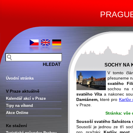
PRAGUE 
SOCHY NA K
V tomto čl
přesuneme na
Úvodní stránka
svatého Fil
sochou na
V Praze aktuálně
svatého Víta
a nakonec sous
Kalendář akcí v Praze
Damiánem,
které pro
Karlův
v Praze.
Tipy na víkend
Akce Online
Stránka: vše 
Sousoší svatého Salvátora
Ke stažení
Sousoší je jednou ze tří soc
pro pražský
Karlův most
z
Turistické průvodce Prahou –