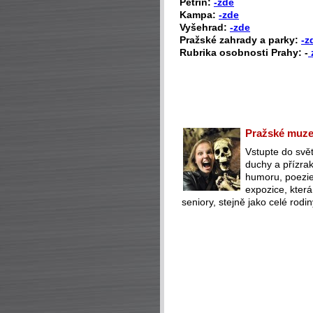
Petřín:
-zde
Kampa:
-zde
Vyšehrad:
-zde
Pražské zahrady a parky:
-z
Rubrika osobnosti Prahy: -
Pražské muzeu
Vstupte do svět
duchy a přízra
humoru, poezie 
expozice, která
seniory, stejně jako celé rodin