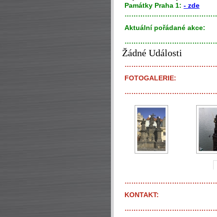
P
amátky Praha 1:
- zde
…………………………………
Aktuální pořádané akce:
…………………………………
Žádné Události
…………………………………
FOTOGALERIE:
…………………………………
…………………………………
KONTAKT:
…………………………………