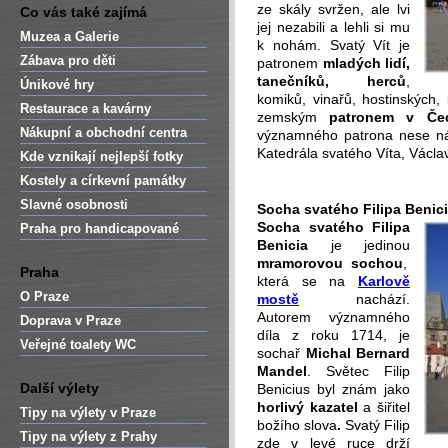
ze skály svržen, ale lvi
Co vás také zajímá
jej nezabili a lehli si mu
Muzea a Galerie
k nohám. Svatý Vít je
Zábava pro děti
patronem
mladých lidí,
tanečníků, herců
,
Únikové hry
komiků, vinařů, hostinských, 
Restaurace a kavárny
zemským
patronem v Čec
Nákupní a obchodní centra
významného patrona nese ná
Katedrála svatého Víta, Václ
Kde vznikají nejlepší fotky
Kostely a církevní památky
-
Slavné osobnosti
Socha svatého Filipa Benic
Socha svatého Filipa
Praha pro handicapované
Benicia
je jedinou
mramorovou sochou
,
Praha
která se na
Karlově
O Praze
mostě
nachází.
Autorem významného
Doprava v Praze
díla z roku 1714, je
Veřejné toalety WC
sochař
Michal Bernard
Mande
l
. Světec Filip
Další výlety
Benicius byl znám jako
horlivý kazatel
a šiřitel
Tipy na výlety v Praze
božího slova
.
Svatý Filip
Tipy na výlety z Prahy
zde v levé ruce drží