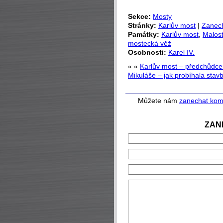
Sekce:
Mosty
Stránky:
Karlův most
|
Zanec
Památky:
Karlův most
,
Malos
mostecká věž
Osobnosti:
Karel IV.
« «
Karlův most – předchůdce
Mikuláše – jak probíhala stav
Můžete nám
zanechat kom
ZAN