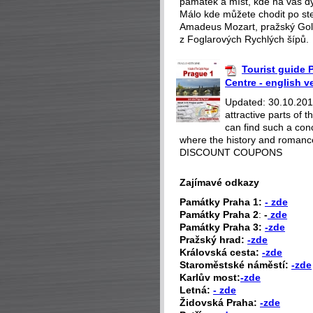
památek a míst, kde na vás dý
Málo kde můžete chodit po st
Amadeus Mozart, pražský Gol
z Foglarových Rychlých šípů.
Tourist guide P
Centre - english v
Updated: 30.10.2018
attractive parts of
can find such a con
where the history and romance
DISCOUNT COUPONS
Zajímavé odkazy
P
amátky Praha 1:
- zde
Památky Praha 2
:
-
zde
Památky Praha 3:
-zde
Pražský hrad:
-zde
Královská cesta:
-zde
Staroměstské náměstí:
-zde
Karlův most:
-zde
Letná:
- zde
Židovská Praha:
-zde