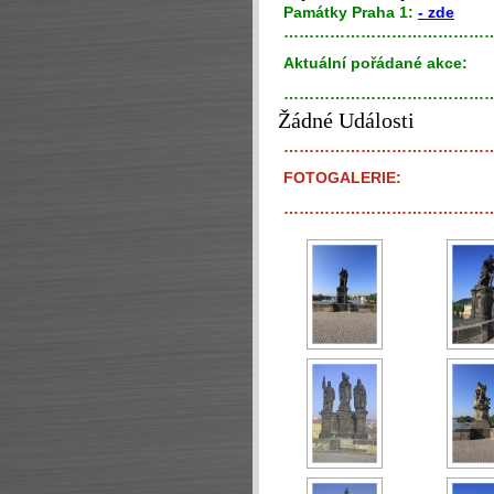
P
amátky Praha 1:
- zde
…………………………………
Aktuální pořádané akce:
…………………………………
Žádné Události
…………………………………
FOTOGALERIE:
…………………………………