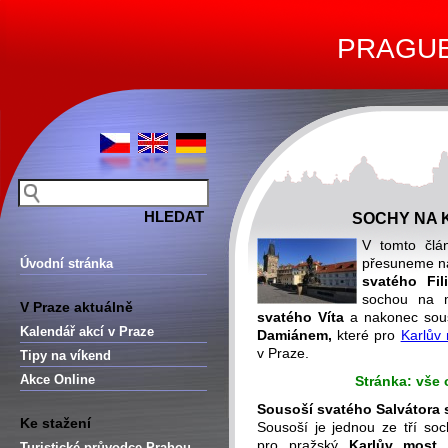
PRAGUE 
SOCHY NA K
V tomto čl
přesuneme na
Úvodní stránka
svatého Fil
sochou na
V Praze aktuálně
svatého Víta
a nakonec sous
Kalendář akcí v Praze
Damiánem,
které pro
Karlův
v Praze.
Tipy na víkend
Akce Online
Stránka: vše 
Sousoší svatého Salvátora
Ke stažení
Sousoší je jednou ze tří soc
pro pražský
Karlův most
z
Turistické průvodce Prahou –