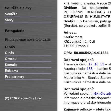
kříž, květinu a knihu. V roc
Divišem
. Na současném p
Soutěže a slevy
PHILLIPPVS BENITIVUS 
Soutěže
GENERALIS IN HUMILITATE 
Slevy
Svatý Filip Benicius,
pátý ge
(Servité), se v pokoře zalíbil 
Fotogalerie
Adresa:
Karlův most
Připravujeme nové fotografie
Křižovnické náměstí
110 00 Praha 1
O nás
GPS: 50.086542,14.411334
O nás
O webu
Dopravní spojení:
Tramvaje číslo:
17
,
18
,
53
– st
Kontakt
Autobus číslo:
133
– stanice S
Reklama
Křižovnické náměstí a dále na
Pro partnery
Metro linka A – Stanice Starom
Křižovnické náměstí a dále na
Dopravní spojení:
Vyhledání spojení:
klikněte zd
Informace o pražské dopravě
(C) 2026 Prague City Line
Informace o pražské hromad
Zajímavé odkazy – čtěte tak