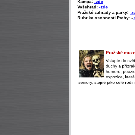
Kampa:
-zde
Vyšehrad:
-zde
Pražské zahrady a parky:
-z
Rubrika osobnosti Prahy: -
Pražské muzeu
Vstupte do svět
duchy a přízra
humoru, poezie 
expozice, která
seniory, stejně jako celé rodin