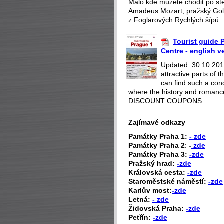
Málo kde můžete chodit po st
Amadeus Mozart, pražský Gol
z Foglarových Rychlých šípů.
Tourist guide P
Centre - english v
Updated: 30.10.2018
attractive parts of
can find such a con
where the history and romance
DISCOUNT COUPONS
Zajímavé odkazy
P
amátky Praha 1:
- zde
Památky Praha 2
:
-
zde
Památky Praha 3:
-zde
Pražský hrad:
-zde
Královská cesta:
-zde
Staroměstské náměstí:
-zde
Karlův most:
-zde
Letná:
- zde
Židovská Praha:
-zde
Petřín:
-zde