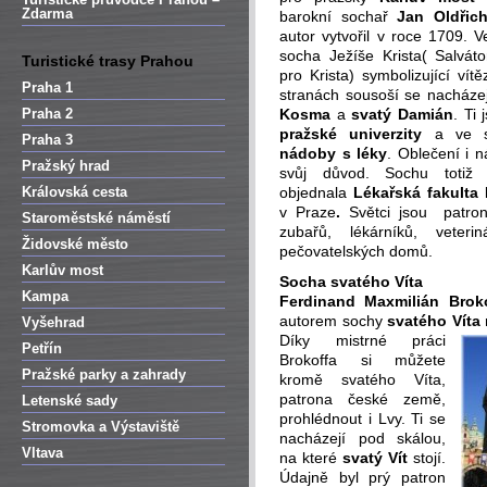
Zdarma
barokní sochař
Jan Oldřic
autor vytvořil v roce 1709. V
socha Ježíše Krista( Salvát
Turistické trasy Prahou
pro Krista) symbolizující v
Praha 1
stranách sousoší se nacházej
Praha 2
Kosma
a
svatý Damián
. Ti
pražské univerzity
a ve sv
Praha 3
nádoby s léky
. Oblečení i 
Pražský hrad
svůj důvod. Sochu totiž
Královská cesta
objednala
Lékařská fakulta 
v Praze
.
Světci jsou patrony
Staroměstské náměstí
zubařů, lékárníků, veterin
Židovské město
pečovatelských domů.
Karlův most
Socha svatého Víta
Kampa
Ferdinand Maxmilián Brok
autorem sochy
svatého Víta
Vyšehrad
Díky mistrné práci
Petřín
Brokoffa si můžete
Pražské parky a zahrady
kromě svatého Víta,
patrona české země,
Letenské sady
prohlédnout i Lvy. Ti se
Stromovka a Výstaviště
nacházejí pod skálou,
Vltava
na které
svatý Vít
stojí.
Údajně byl prý patron