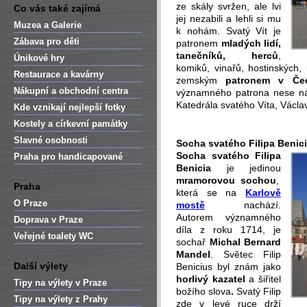
ze skály svržen, ale lvi
Co vás také zajímá
jej nezabili a lehli si mu
Muzea a Galerie
k nohám. Svatý Vít je
Zábava pro děti
patronem
mladých lidí,
tanečníků, herců
,
Únikové hry
komiků, vinařů, hostinských, 
Restaurace a kavárny
zemským
patronem v Čec
Nákupní a obchodní centra
významného patrona nese ná
Katedrála svatého Víta, Václ
Kde vznikají nejlepší fotky
Kostely a církevní památky
-
Slavné osobnosti
Socha svatého Filipa Benic
Socha svatého Filipa
Praha pro handicapované
Benicia
je jedinou
mramorovou sochou
,
Praha
která se na
Karlově
O Praze
mostě
nachází.
Autorem významného
Doprava v Praze
díla z roku 1714, je
Veřejné toalety WC
sochař
Michal Bernard
Mande
l
. Světec Filip
Další výlety
Benicius byl znám jako
horlivý kazatel
a šiřitel
Tipy na výlety v Praze
božího slova
.
Svatý Filip
Tipy na výlety z Prahy
zde v levé ruce drží