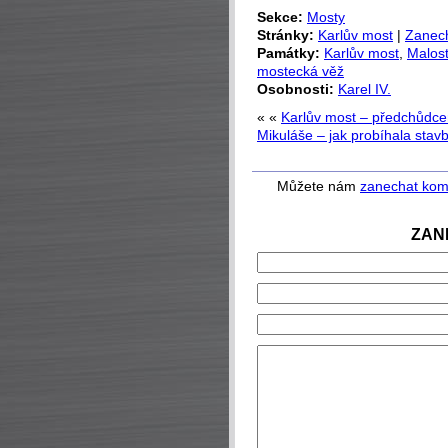
Sekce:
Mosty
Stránky:
Karlův most
|
Zanec
Památky:
Karlův most
,
Malos
mostecká věž
Osobnosti:
Karel IV.
« «
Karlův most – předchůdce
Mikuláše – jak probíhala stav
Můžete nám
zanechat kom
ZAN