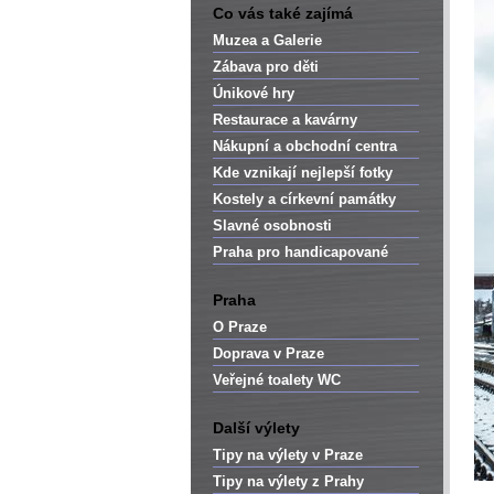
Co vás také zajímá
Muzea a Galerie
Zábava pro děti
Únikové hry
Restaurace a kavárny
Nákupní a obchodní centra
Kde vznikají nejlepší fotky
Kostely a církevní památky
Slavné osobnosti
Praha pro handicapované
Praha
O Praze
Doprava v Praze
Veřejné toalety WC
Další výlety
Tipy na výlety v Praze
Tipy na výlety z Prahy