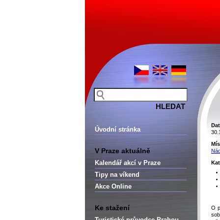
Dat
Úvodní stránka
30.
Mís
V Praze aktuálně
Nád
Kalendář akcí v Praze
Kat
Tipy na víkend
Akce Online
Ke stažení
O p
sob
Turistické průvodce Prahou –