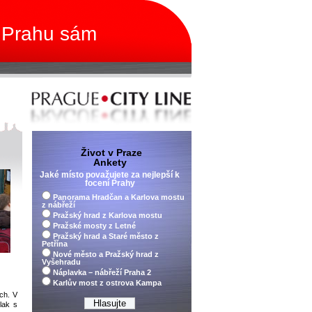
 Prahu sám
Život v Praze
Ankety
Jaké místo považujete za nejlepší k
focení Prahy
Panorama Hradčan a Karlova mostu
z nábřeží
Pražský hrad z Karlova mostu
Pražské mosty z Letné
Pražský hrad a Staré město z
Petřína
Nové město a Pražský hrad z
Vyšehradu
Náplavka – nábřeží Praha 2
Karlův most z ostrova Kampa
ch. V
lak s