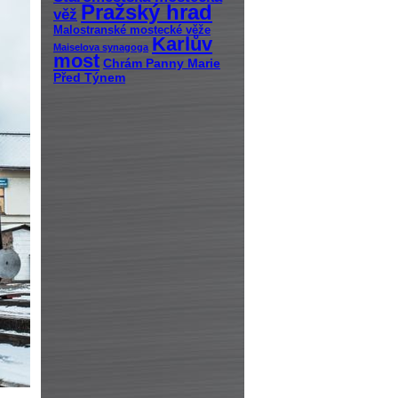
Pražský hrad
věž
Malostranské mostecké věže
Karlův
Maiselova synagoga
most
Chrám Panny Marie
Před Týnem