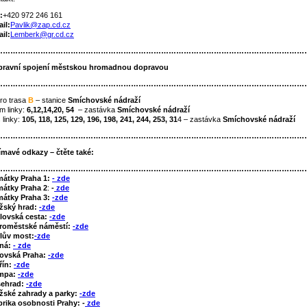
:
+420 972 246 161
il:
Pavlik@zap.cd.cz
il:
Lemberk@gr.cd.cz
……………………………………………………………………………………………………………
ravní spojení městskou hromadnou dopravou
……………………………………………………………………………………………………………
ro trasa
B
– stanice
Smíchovské nádraží
m linky:
6,12,14,20, 54
– zastávka
Smíchovské nádraží
 linky:
105, 118, 125, 129, 196, 198, 241, 244, 253, 31
4 – zastávka
Smíchovské nádraží
……………………………………………………………………………………………………………
ímavé odkazy – čtěte také:
……………………………………………………………………………………………………………
mátky Praha 1:
- zde
átky Praha 2
:
-
zde
átky Praha 3:
-zde
žský hrad:
-zde
lovská cesta:
-zde
roměstské náměstí:
-zde
lův most:
-zde
tná:
- zde
ovská Praha:
-zde
řín:
-zde
mpa:
-zde
šehrad:
-zde
žské zahrady a parky:
-zde
rika osobnosti Prahy: -
zde