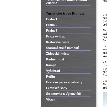
mik
Zdarma
Turistické trasy Prahou
Chc
dět
Praha 1
(od
Praha 2
obč
Praha 3
Ale
dal
Pražský hrad
na 
And
Královská cesta
S m
Staroměstské náměstí
lok
obč
Židovské město
vík
Karlův most
V s
Kampa
Hos
v s
Vyšehrad
okr
Čer
Petřín
V n
Pražské parky a zahrady
Zli
Letenské sady
zpě
Stromovka a Výstaviště
Vltava