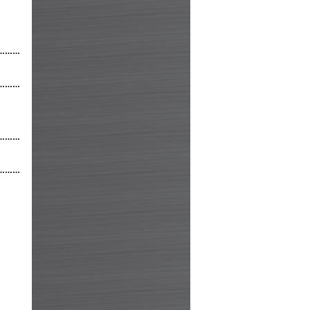
………
………
………
………