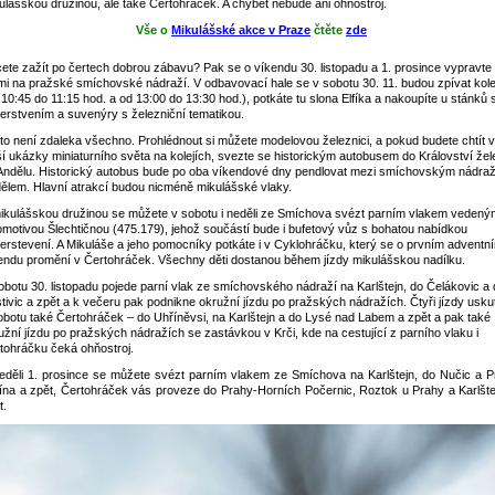
ulášskou družinou, ale také Čertohráček. A chybět nebude ani ohňostroj.
Vše o
Mikulášské akce v Praze
čtěte
zde
ete zažít po čertech dobrou zábavu? Pak se o víkendu 30. listopadu a 1. prosince vypravte
mi na pražské smíchovské nádraží. V odbavovací hale se v sobotu 30. 11. budou zpívat kol
 10:45 do 11:15 hod. a od 13:00 do 13:30 hod.), potkáte tu slona Elfíka a nakoupíte u stánků 
erstvením a suvenýry s železniční tematikou.
 to není zdaleka všechno. Prohlédnout si můžete modelovou železnici, a pokud budete chtít v
ší ukázky miniaturního světa na kolejích, svezte se historickým autobusem do Království žel
Andělu. Historický autobus bude po oba víkendové dny pendlovat mezi smíchovským nádra
ělem. Hlavní atrakcí budou nicméně mikulášské vlaky.
ikulášskou družinou se můžete v sobotu i neděli ze Smíchova svézt parním vlakem vedený
omotivou Šlechtičnou (475.179), jehož součástí bude i bufetový vůz s bohatou nabídkou
erstevení. A Mikuláše a jeho pomocníky potkáte i v Cyklohráčku, který se o prvním adventn
endu promění v Čertohráček. Všechny děti dostanou během jízdy mikulášskou nadílku.
obotu 30. listopadu pojede parní vlak ze smíchovského nádraží na Karlštejn, do Čelákovic a
tivic a zpět a k večeru pak podnikne okružní jízdu po pražských nádražích. Čtyři jízdy usku
obotu také Čertohráček – do Uhříněvsi, na Karlštejn a do Lysé nad Labem a zpět a pak také
užní jízdu po pražských nádražích se zastávkou v Krči, kde na cestující z parního vlaku i
tohráčku čeká ohňostroj.
eděli 1. prosince se můžete svézt parním vlakem ze Smíchova na Karlštejn, do Nučic a P
čína a zpět, Čertohráček vás proveze do Prahy-Horních Počernic, Roztok u Prahy a Karlšte
t.