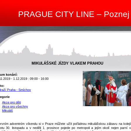
PRAGUE CITY LINE – Poznej
MIKULÁŠSKÉ JÍZDY VLAKEM PRAHOU
um konání:
11.2019 - 1.12.2019 : 09:00 - 16:00
to:
raží Praha - Smíchov
egorie
Akce pro děti
Akce pro všechny
Mikuláš
rvním adventním víkendu si v Praze můžete užít pořádnou mikulášskou zábavu na kolejí
otu 30. listopadu a v neděli 1. prosince pojede po metropoli a jejím okolí nejen parní v