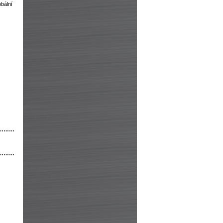
obální
………
………