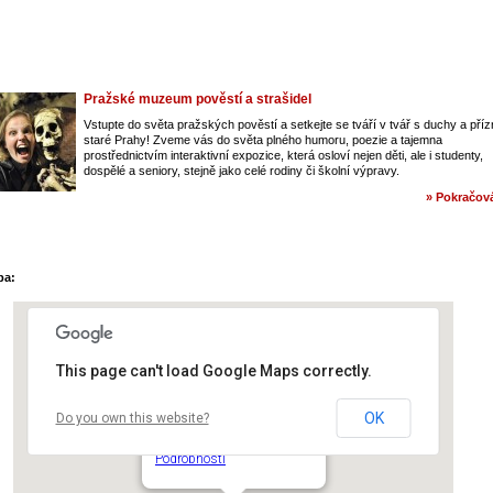
Pražské muzeum pověstí a strašidel
Vstupte do světa pražských pověstí a setkejte se tváří v tvář s duchy a pří
staré Prahy! Zveme vás do světa plného humoru, poezie a tajemna
prostřednictvím interaktivní expozice, která osloví nejen děti, ale i studenty,
dospělé a seniory, stejně jako celé rodiny či školní výpravy.
» Pokračová
pa:
This page can't load Google Maps correctly.
OK
Do you own this website?
Nádraží Praha – Smíchov
Smíchovské nádraží - Praha 5
Podrobnosti