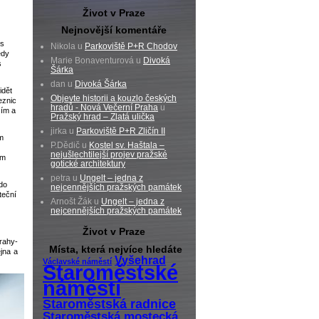
Život v Praze
Nejnovější komentáře
 s
Nikola u
Parkoviště P+R Chodov
edy
Marie Bonaventurová u
Divoká
s
Šárka
dan u
Divoká Šárka
idět
Objevte historii a kouzlo českých
eznic
hradů - Nová Večerní Praha
u
žím a
Pražský hrad – Zlatá ulička
jirka u
Parkoviště P+R Zličín II
m
P.Dědič u
Kostel sv. Haštala –
nejušlechtilejší projev pražské
ím
gotické architektury
petra u
Ungelt – jedna z
 do
nejcennějších pražských památek
teční
Arnošt Žák u
Ungelt – jedna z
nejcennějších pražských památek
Život v Praze
rahy-
Místa, která nejvíce hledáte
jna a
Vyšehrad
Václavské náměstí
Staroměstské
náměstí
Staroměstská radnice
Staroměstská mostecká