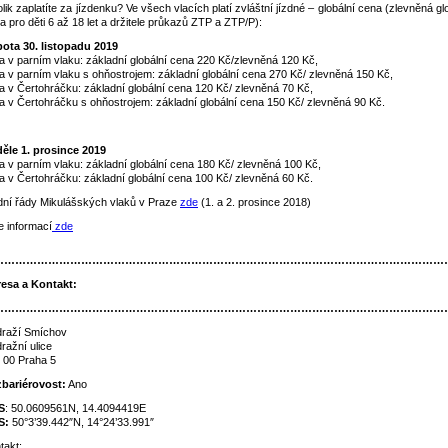
olik zaplatíte za jízdenku? Ve všech vlacích platí zvláštní jízdné – globální cena (zlevněná gl
a pro děti 6 až 18 let a držitele průkazů ZTP a ZTP/P):
ota 30. listopadu 2019
da v parním vlaku: základní globální cena 220 Kč/zlevněná 120 Kč,
da v parním vlaku s ohňostrojem: základní globální cena 270 Kč/ zlevněná 150 Kč,
da v Čertohráčku: základní globální cena 120 Kč/ zlevněná 70 Kč,
da v Čertohráčku s ohňostrojem: základní globální cena 150 Kč/ zlevněná 90 Kč.
ěle 1. prosince 2019
da v parním vlaku: základní globální cena 180 Kč/ zlevněná 100 Kč,
da v Čertohráčku: základní globální cena 100 Kč/ zlevněná 60 Kč.
dní řády Mikulášských vlaků v Praze
zde
(1. a 2. prosince 2018)
e informací
zde
……………………………………………………………………………………………………………
esa a Kontakt:
……………………………………………………………………………………………………………
raží Smíchov
ražní ulice
 00 Praha 5
bariérovost:
Ano
S
: 50.0609561N, 14.4094419E
S:
50°3’39.442″N, 14°24’33.991″
takt: