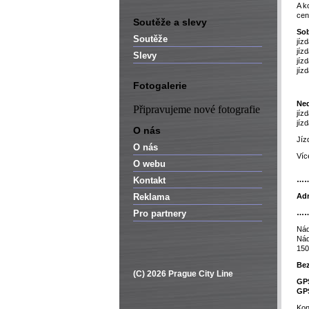
A k
cen
Soutěže a slevy
Sob
Soutěže
jíz
jíz
Slevy
jíz
jíz
Fotogalerie
Ned
Připravujeme nové fotografie
jíz
jíz
O nás
Jíz
O nás
Víc
O webu
Kontakt
…
Reklama
Adr
Pro partnery
…
Nád
Nád
150
Bez
(C) 2026 Prague City Line
GP
GP
Kon