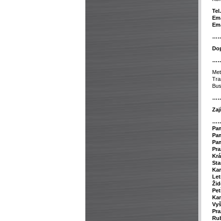
Tel.
Ema
Ema
…
Dop
…
Met
Tra
Bus
…
Zaj
…
P
a
Pam
Pam
Pra
Krá
Sta
Kar
Le
Žid
Pet
Ka
Vy
Pra
Rub