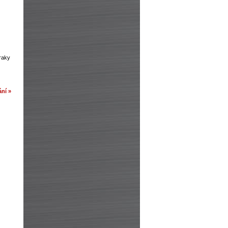
zraky
ní »