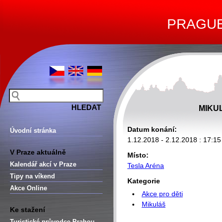
PRAGUE 
MIKU
Datum konání:
Úvodní stránka
1.12.2018 - 2.12.2018 : 17:15
V Praze aktuálně
Místo:
Kalendář akcí v Praze
Tesla Aréna
Tipy na víkend
Kategorie
Akce Online
Akce pro děti
Mikuláš
Ke stažení
Turistické průvodce Prahou –