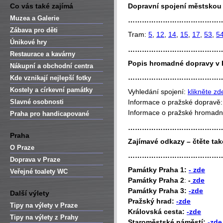
Co vás také zajímá
Dopravní spojení městsko
Muzea a Galerie
…………………………………
Zábava pro děti
Tram:
5
,
12
,
14
,
15
,
17
,
53
,
5
Únikové hry
…………………………………
Restaurace a kavárny
Popis hromadné dopravy v 
Nákupní a obchodní centra
…………………………………
Kde vznikají nejlepší fotky
Kostely a církevní památky
Vyhledání spojení:
klikněte zd
Slavné osobnosti
Informace o pražské dopravě
Informace o pražské hromad
Praha pro handicapované
…………………………………
Praha
Zajímavé odkazy – čtěte tak
O Praze
…………………………………
Doprava v Praze
P
amátky Praha 1:
- zde
Veřejné toalety WC
Památky Praha 2
:
-
zde
Památky Praha 3:
-zde
Další výlety
Pražský hrad:
-zde
Tipy na výlety v Praze
Královská cesta:
-zde
Tipy na výlety z Prahy
Staroměstské náměstí:
-zde