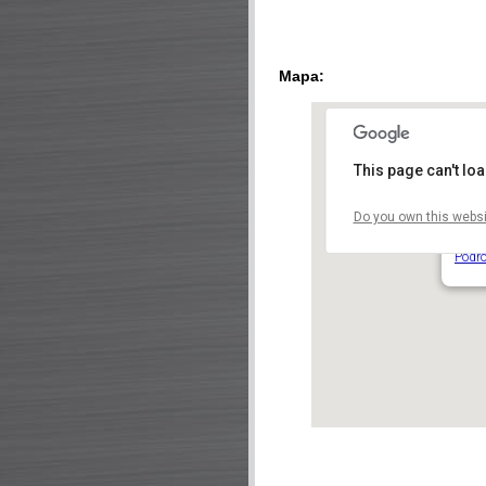
Mapa:
This page can't lo
Do you own this websi
Tesl
Za El
Podro