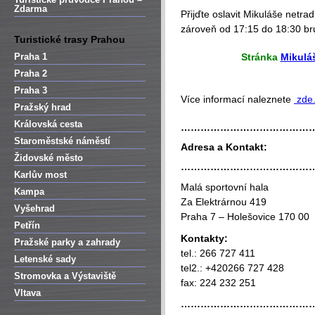
Zdarma
Přijďte oslavit Mikuláše netr
zároveň od 17:15 do 18:30 bru
Turistické trasy Prahou
Praha 1
Stránka
Mikulá
Praha 2
Praha 3
Více informací naleznete
zde
Pražský hrad
Královská cesta
…………………………………
Staroměstské náměstí
Adresa a Kontakt:
Židovské město
…………………………………
Karlův most
Malá sportovní hala
Kampa
Za Elektrárnou 419
Vyšehrad
Praha 7 – Holešovice 170 00
Petřín
Kontakty:
Pražské parky a zahrady
tel.: 266 727 411
Letenské sady
tel2.: +420266 727 428
Stromovka a Výstaviště
fax: 224 232 251
Vltava
…………………………………