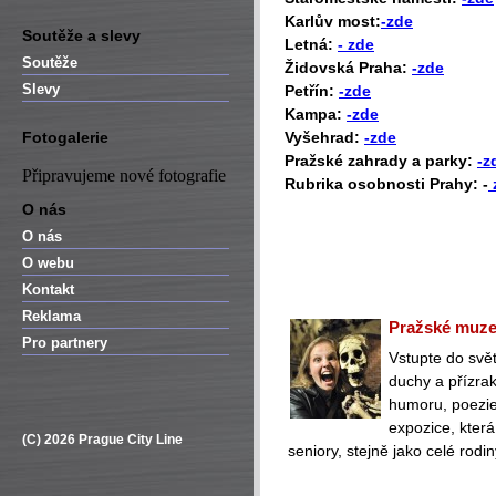
Karlův most:
-zde
Soutěže a slevy
Letná:
- zde
Soutěže
Židovská Praha:
-zde
Slevy
Petřín:
-zde
Kampa:
-zde
Fotogalerie
Vyšehrad:
-zde
Pražské zahrady a parky:
-z
Připravujeme nové fotografie
Rubrika osobnosti Prahy: -
O nás
O nás
O webu
Kontakt
Reklama
Pražské muzeu
Pro partnery
Vstupte do svět
duchy a přízra
humoru, poezie 
expozice, která
(C) 2026 Prague City Line
seniory, stejně jako celé rodin