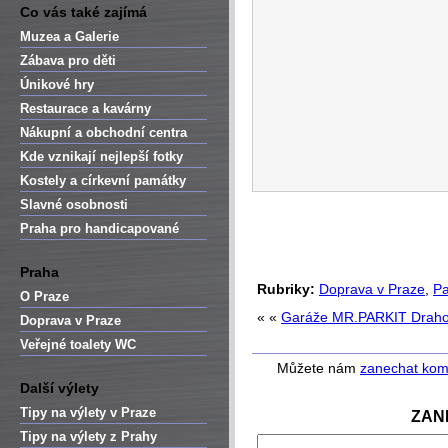
Co vás také zajímá
Muzea a Galerie
Zábava pro děti
Únikové hry
Restaurace a kavárny
Nákupní a obchodní centra
Kde vznikají nejlepší fotky
Kostely a církevní památky
Slavné osobnosti
Praha pro handicapované
Praha
Rubriky:
Doprava v Praze
,
Pa
O Praze
« «
Garáže MR.PARKIT Draho
Doprava v Praze
Veřejné toalety WC
Můžete nám
zanechat kom
Další výlety
Tipy na výlety v Praze
ZAN
Tipy na výlety z Prahy