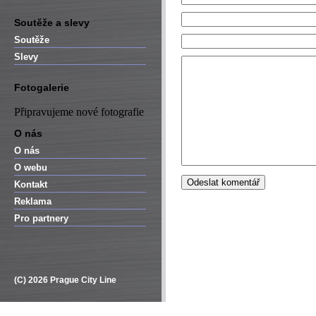
Soutěže a slevy
Soutěže
Slevy
Fotogalerie
Připravujeme nové fotografie
O nás
O nás
O webu
Kontakt
Reklama
Pro partnery
(C) 2026 Prague City Line