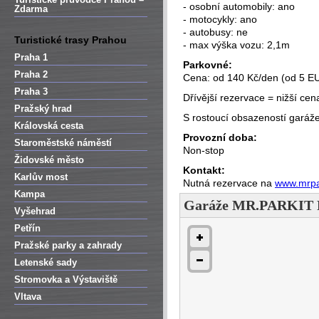
- osobní automobily: ano
Zdarma
- motocykly: ano
- autobusy: ne
Turistické trasy Prahou
- max výška vozu: 2,1m
Praha 1
Parkovné:
Praha 2
Cena: od 140 Kč/den (od 5 E
Praha 3
Dřívější rezervace = nižší cen
Pražský hrad
S rostoucí obsazeností garáže
Královská cesta
Provozní doba:
Staroměstské náměstí
Non-stop
Židovské město
Kontakt:
Karlův most
Nutná rezervace na
www.mrpa
Kampa
Garáže MR.PARKIT P
Vyšehrad
Petřín
Pražské parky a zahrady
Letenské sady
Stromovka a Výstaviště
Vltava