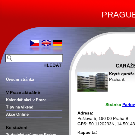
PRAGUE 
GARÁŽE
Kryté garáž
Praha 9.
Úvodní stránka
-
V Praze aktuálně
-
Kalendář akcí v Praze
Stránka
Parko
Tipy na víkend
Adresa:
Akce Online
Pešlova 5, 190 00 Praha 9
GPS:
50.1120233N, 14.5014
Ke stažení
Kapacita:
Turistické průvodce Prahou –