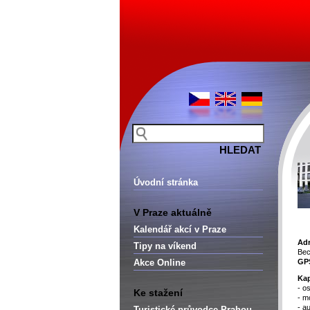
Úvodní stránka
V Praze aktuálně
Kalendář akcí v Praze
Adr
Tipy na víkend
Bec
Akce Online
GP
Kap
- o
Ke stažení
- m
- a
Turistické průvodce Prahou –