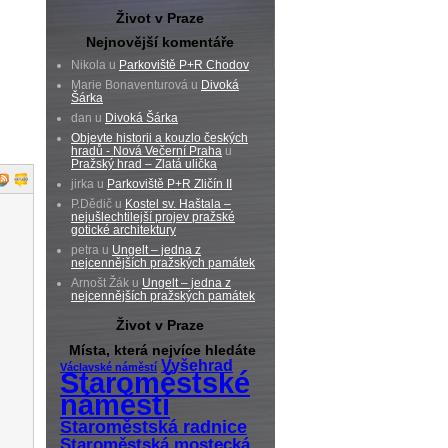
Život v Praze
Nejnovější komentáře
Nikola u
Parkoviště P+R Chodov
Marie Bonaventurová u
Divoká
Šárka
dan u
Divoká Šárka
Objevte historii a kouzlo českých
hradů - Nová Večerní Praha
u
Pražský hrad – Zlatá ulička
jirka u
Parkoviště P+R Zličín II
P.Dědič u
Kostel sv. Haštala –
nejušlechtilejší projev pražské
gotické architektury
petra u
Ungelt – jedna z
nejcennějších pražských památek
Arnošt Žák u
Ungelt – jedna z
nejcennějších pražských památek
Život v Praze
Místa, která nejvíce hledáte
Vyšehrad
Václavské náměstí
Staroměstské
náměstí
Staroměstská radnice
Staroměstská mostecká