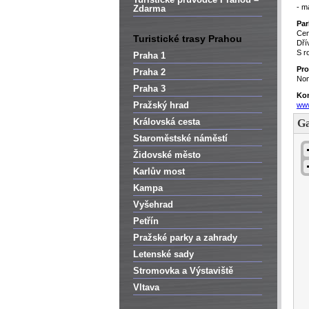
- m
Zdarma
Par
Cen
Turistické trasy Prahou
Dří
S r
Praha 1
Pro
Praha 2
Non
Praha 3
Kon
Pražský hrad
www
Královská cesta
G
Staroměstské náměstí
Židovské město
Karlův most
Kampa
Vyšehrad
Petřín
Pražské parky a zahrady
Letenské sady
Stromovka a Výstaviště
Vltava