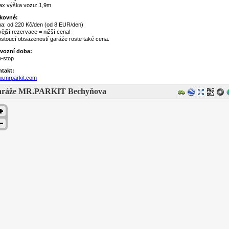
ax výška vozu: 1,9m
kovné:
a: od 220 Kč/den (od 8 EUR/den)
vější rezervace = nižší cena!
ostoucí obsazeností garáže roste také cena.
vozní doba:
-stop
takt:
.mrparkit.com
aráže MR.PARKIT Bechyňova