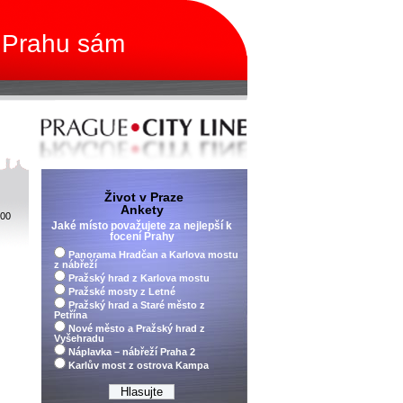
 Prahu sám
Život v Praze
Ankety
 00
Jaké místo považujete za nejlepší k
focení Prahy
Panorama Hradčan a Karlova mostu
z nábřeží
Pražský hrad z Karlova mostu
Pražské mosty z Letné
Pražský hrad a Staré město z
Petřína
Nové město a Pražský hrad z
Vyšehradu
Náplavka – nábřeží Praha 2
Karlův most z ostrova Kampa