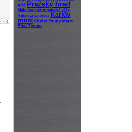
Pražský hrad
věž
Malostranské mostecké věže
Karlův
Maiselova synagoga
most
Icons
)
Chrám Panny Marie
Před Týnem
T