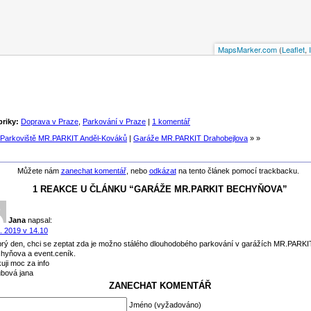
MapsMarker.com
(
Leaflet
,
riky:
Doprava v Praze
,
Parkování v Praze
|
1 komentář
Parkoviště MR.PARKIT Anděl-Kováků
|
Garáže MR.PARKIT Drahobejlova
» »
Můžete nám
zanechat komentář
, nebo
odkázat
na tento článek pomocí trackbacku.
1 REAKCE U ČLÁNKU “GARÁŽE MR.PARKIT BECHYŇOVA”
Jana
napsal:
1. 2019 v 14.10
rý den, chci se zeptat zda je možno stálého dlouhodobého parkování v garážích MR.PARKI
hyňova a event.ceník.
uji moc za info
bová jana
ZANECHAT KOMENTÁŘ
Jméno (vyžadováno)