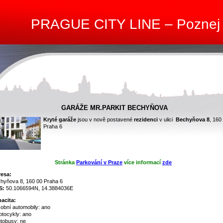
PRAGUE CITY LINE – Poznej
GARÁŽE MR.PARKIT BECHYŇOVA
Kryté garáže
jsou v nově postavené
rezidenci
v ulici
Bechyňova 8
, 160
Praha 6
-
-
Stránka
Parkování v Praze
více informací
zde
esa:
hyňova 8, 160 00 Praha 6
S:
50.1066594N, 14.3884036E
acita:
sobní automobily: ano
otocykly: ano
utobusy: ne