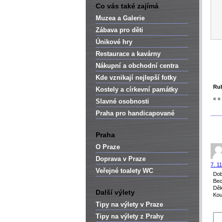
Co vás také zajímá
Muzea a Galerie
Zábava pro děti
Únikové hry
Restaurace a kavárny
Nákupní a obchodní centra
Kde vznikají nejlepší fotky
Rub
Kostely a církevní památky
« «
Slavné osobnosti
Praha pro handicapované
Praha
O Praze
Doprava v Praze
7. 1
Veřejné toalety WC
Dob
Bec
Děk
Další výlety
Kou
Tipy na výlety v Praze
Tipy na výlety z Prahy